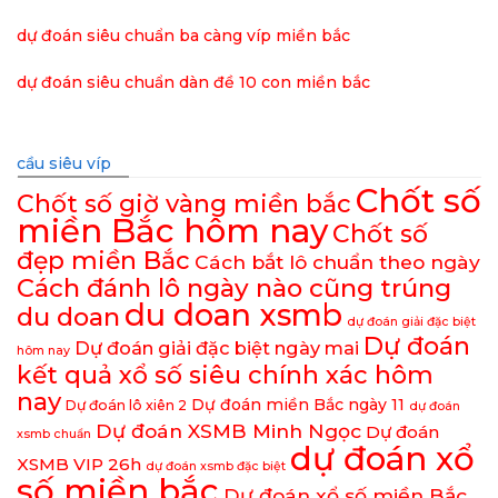
dự đoán siêu chuẩn ba càng víp miền bắc
dự đoán siêu chuẩn dàn đề 10 con miền bắc
cầu siêu víp
Chốt số
Chốt số giờ vàng miền bắc
miền Bắc hôm nay
Chốt số
đẹp miền Bắc
Cách bắt lô chuẩn theo ngày
Cách đánh lô ngày nào cũng trúng
du doan xsmb
du doan
dự đoán giải đặc biệt
Dự đoán
Dự đoán giải đặc biệt ngày mai
hôm nay
kết quả xổ số siêu chính xác hôm
nay
Dự đoán miền Bắc ngày 11
Dự đoán lô xiên 2
dự đoán
Dự đoán XSMB Minh Ngọc
Dự đoán
xsmb chuẩn
dự đoán xổ
XSMB VIP 26h
dự đoán xsmb đặc biệt
số miền bắc
Dự đoán xổ số miền Bắc