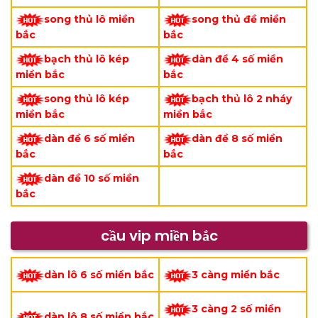
song thủ lô miền
song thủ đề miền
bắc
bắc
bạch thủ lô kép
dàn đề 4 số miền
miền bắc
bắc
song thủ lô kép
bạch thủ lô 2 nháy
miền bắc
miền bắc
dàn đề 6 số miền
dàn đề 8 số miền
bắc
bắc
dàn đề 10 số miền
bắc
cầu vip miền bắc
dàn lô 6 số miền bắc
3 càng miền bắc
3 càng 2 số miền
dàn lô 8 số miền bắc