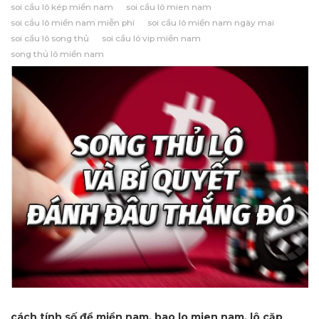
soi cầu lô kép miền nam
soi cầu lô mien nam
soi cầu lô miền nam miễn phí
soi cầu lô miền nam ngày mai
soi cầu lô song thủ
soi cầu lô vip miền nam
song thủ lô miền nam
cách tính số đề miền nam, bao lo mien nam, lô cặp