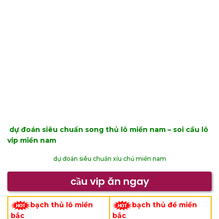
dự đoán siêu chuẩn song thủ lô miền nam – soi cầu lô
vip miền nam
dự đoán siêu chuẩn xíu chủ miền nam
cầu vip ăn ngay
bạch thủ lô miền
bạch thủ đề miền
bắc
bắc