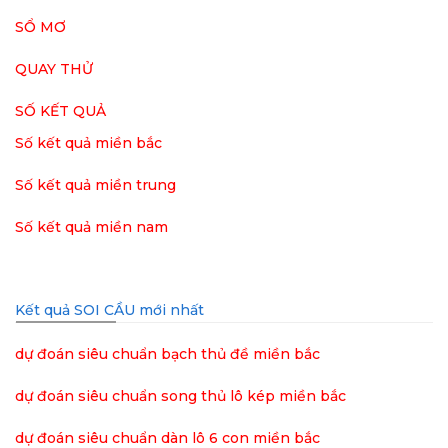
SỔ MƠ
QUAY THỬ
SỐ KẾT QUẢ
Số kết quả miền bắc
Số kết quả miền trung
Số kết quả miền nam
Kết quả SOI CẦU mới nhất
dự đoán siêu chuẩn bạch thủ đề miền bắc
dự đoán siêu chuẩn song thủ lô kép miền bắc
dự đoán siêu chuẩn dàn lô 6 con miền bắc