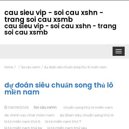
cau sieu vip - soi cau xshn -
trang soi cau xsmb
cau sieu vip - soi cau xshn - trang
soi cau xsmb
Toggle
navigat
Home
Soi cầu xsmn
dự đoán siêu chuẩn song thủ lô miền nam
dự đoán siêu chuẩn song thủ lô
miền nam
06/08/2026
Soi cầu xsmn
chuẩn song thủ lô miền nam
de chinh xac nhat mien nam
dự đoán siêu chuẩn song thủ lô
lô tô miền nam thứ 6
lô tô miền nam thứ 7
lô tô miền nam thứ ba
lô tô miền nam thứ sáu