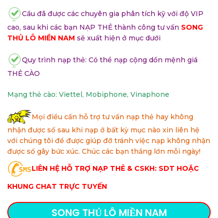
Cầu đã được các chuyên gia phân tích kỹ với độ VIP
cao, sau khi các bạn NẠP THẺ thành công tư vấn
SONG
THỦ LÔ MIỀN NAM
sẽ xuất hiện ở mục dưới
Quy trình nạp thẻ: Có thể nạp cộng dồn mệnh giá
THẺ CÀO
Mạng thẻ cào: Viettel, Mobiphone, Vinaphone
Mọi điều cần hỗ trợ tư vấn nạp thẻ hay không
nhận được số sau khi nạp ở bất kỳ mục nào xin liên hệ
với chúng tôi để được giúp đỡ tránh việc nạp không nhận
được số gây bức xúc. Chúc các bạn thắng lớn mỗi ngày!
LIÊN HỆ HỖ TRỢ NẠP THẺ & CSKH: SDT HOẶC
KHUNG CHAT TRỰC TUYẾN
SONG THỦ LÔ MIỀN NAM