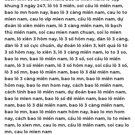
khung 3 ngày 247, lô tô 3 miền, soi cầu lô miền nam,
bao lo mn hom nay, bao lô 3 càng miền nam, cau lo to
mien nam, cau lo vip mien nam, cầu lô miền nam, dự
đoán lô xiên miền nam, lô 3 càng miền nam, lô bạch
thủ miền nam, soi cau mien nam chuan, soi lo mien
nam, lô xiên 3 hôm nay, lô 3 số hôm nay, dàn lô 3 càng,
dàn lô 3 số cực chuẩn, dự đoán lô xiên 3, kết quả lô tô
3 số hôm nay, lo xiên 3, lô 3 càng miền nam, lo to 3 so,
bao lo mn, bao lô miền nam, lô 3 số, soi cầu lô miền
nam, lô 3 số miền nam, lô 3 số hôm nay, soi cầu lô 3 số,
lô 3 số mn, bao lô miền nam, bao lô 3 đài miền nam,
bao lô 3 càng miền nam, bao lo mn, bao lô miền nam
hôm nay, bao lo mn hom nay, cách bao lô miền nam,
cách tính bao lô miền nam, dự đoán bao lô miền nam,
bao lo mien nam, bao lô số đề miền nam, bao lô miền
nam, bao lô 3 đài miền nam, bao lô 3 càng miền nam,
bao lo mn, bao lô miền nam hôm nay, bao lo mn hom
nay, cách bao lô miền nam, cầu lô miền nam, lo to mien
nam, lo xien mn, cau lo mn, cầu lô miền nam, soi cau lo
mn, cau lo mien nam