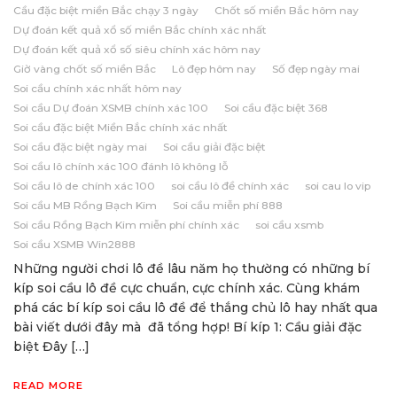
Cầu đặc biệt miền Bắc chạy 3 ngày
Chốt số miền Bắc hôm nay
Dự đoán kết quả xổ số miền Bắc chính xác nhất
Dự đoán kết quả xổ số siêu chính xác hôm nay
Giờ vàng chốt số miền Bắc
Lô đẹp hôm nay
Số đẹp ngày mai
Soi cầu chính xác nhất hôm nay
Soi cầu Dự đoán XSMB chính xác 100
Soi cầu đặc biệt 368
Soi cầu đặc biệt Miền Bắc chính xác nhất
Soi cầu đặc biệt ngày mai
Soi cầu giải đặc biệt
Soi cầu lô chính xác 100 đánh lô không lỗ
Soi cầu lô de chính xác 100
soi cầu lô đề chính xác
soi cau lo vip
Soi cầu MB Rồng Bạch Kim
Soi cầu miễn phí 888
Soi cầu Rồng Bạch Kim miễn phí chính xác
soi cầu xsmb
Soi cầu XSMB Win2888
Những người chơi lô đề lâu năm họ thường có những bí
kíp soi cầu lô đề cực chuẩn, cực chính xác. Cùng khám
phá các bí kíp soi cầu lô đề để thắng chủ lô hay nhất qua
bài viết dưới đây mà đã tổng hợp! Bí kíp 1: Cầu giải đặc
biệt Đây […]
READ MORE