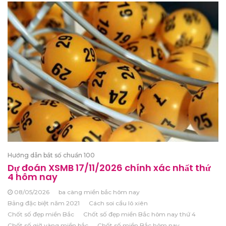
Hướng dẫn bắt số chuẩn 100
Dự đoán XSMB 17/11/2026 chính xác nhất thứ
4 hôm nay
08/05/2026
ba càng miền bắc hôm nay
Bảng đặc biệt năm 2021
Cách soi cầu lô xiên
Chốt số đẹp miền Bắc
Chốt số đẹp miền Bắc hôm nay thứ 4
Chốt số giờ vàng miền bắc
Chốt số miền Bắc hôm nay