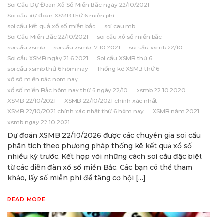
Soi Cầu Dự Đoán Xổ Số Miền Bắc ngày 22/10/2021
Soi cầu dự đoán XSMB thứ 6 miễn phí
soi cầu kết quả xổ số miền bắc
soi cau mb
Soi Cầu Miền Bắc 22/10/2021
soi cầu xổ số miền bắc
soi cầu xsmb
soi cầu xsmb 17 10 2021
soi cầu xsmb 22/10
Soi cầu XSMB ngày 21 6 2021
Soi cầu XSMB thứ 6
soi cầu xsmb thứ 6 hôm nay
Thống kê XSMB thứ 6
xổ số miền bắc hôm nay
xổ số miền Bắc hôm nay thứ 6 ngày 22/10
xsmb 22 10 2020
XSMB 22/10/2021
XSMB 22/10/2021 chính xác nhất
XSMB 22/10/2021 chính xác nhất thứ 6 hôm nay
XSMB năm 2021
xsmb ngay 22 10 2021
Dự đoán XSMB 22/10/2026 được các chuyên gia soi cầu
phân tích theo phương pháp thống kê kết quả xổ số
nhiều kỳ trước. Kết hợp với những cách soi cầu đặc biệt
từ các diễn đàn xổ số miền Bắc. Các bạn có thể tham
khảo, lấy số miễn phí để tăng cơ hội […]
READ MORE