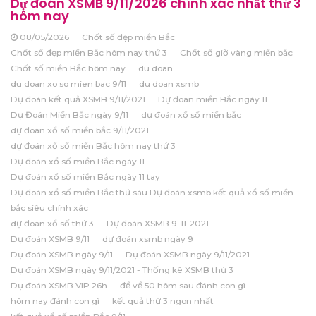
Dự đoán XSMB 9/11/2026 chính xác nhất thứ 3
hôm nay
08/05/2026
Chốt số đẹp miền Bắc
Chốt số đẹp miền Bắc hôm nay thứ 3
Chốt số giờ vàng miền bắc
Chốt số miền Bắc hôm nay
du doan
du doan xo so mien bac 9/11
du doan xsmb
Dự đoán kết quả XSMB 9/11/2021
Dự đoán miền Bắc ngày 11
Dự Đoán Miền Bắc ngày 9/11
dự đoán xổ số miền bắc
dự đoán xổ số miền bắc 9/11/2021
dự đoán xổ số miền Bắc hôm nay thứ 3
Dự đoán xổ số miền Bắc ngày 11
Dự đoán xổ số miền Bắc ngày 11 tay
Dự đoán xổ số miền Bắc thứ sáu Dự đoán xsmb kết quả xổ số miền
bắc siêu chính xác
dự đoán xổ số thứ 3
Dự đoán XSMB 9-11-2021
Dự đoán XSMB 9/11
dự đoán xsmb ngày 9
Dự đoán XSMB ngày 9/11
Dự đoán XSMB ngày 9/11/2021
Dự đoán XSMB ngày 9/11/2021 - Thống kê XSMB thứ 3
Dự đoán XSMB VIP 26h
đề về 50 hôm sau đánh con gì
hôm nay đánh con gì
kết quả thứ 3 ngon nhất