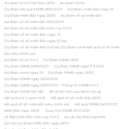
du doan xo so mien bac 26/10
du doan xsmb
Dự đoán kết quả XSMB 26/10/2021
Dự đoán miền Bắc ngày 10
Dự Đoán Miền Bắc ngày 26/10
dự đoán xổ số miền bắc
dự đoán xổ số miền bắc 26/10/2021
dự đoán xổ số miền Bắc hôm nay thứ 3
Dự đoán xổ số miền Bắc ngày 10
Dự đoán xổ số miền Bắc ngày 10 tay
Dự đoán xổ số miền Bắc thứ sáu Dự đoán xsmb kết quả xổ số miền
bắc siêu chính xác
dự đoán xổ số thứ 3
Dự đoán XSMB 26/10
Dự đoán XSMB 26/10/2021
Dự đoán XSMB ngày 11 6 2021
dự đoán xsmb ngày 26
Dự đoán XSMB ngày 26/10
Dự đoán XSMB ngày 26/10/2021
Dự đoán XSMB ngày 26/10/2021 - Thống kê XSMB thứ 3
Dự đoán XSMB VIP 26h
đề về 40 hôm sau đánh con gì
kết quả thứ 3 ngon nhất
kết quả xổ số miền Bắc 26/10
kết quả xổ số miền bắc siêu chính xác
kết quả XSMB 26/10/2021
Miền Bắc ngày 26/10
Quay thử XSMB 26 10 2021
số đẹp miền Bắc hôm nay thứ 3
soi cầu dự đoán kqxsmb
Soi Cầu Dự Đoán Miền Bắc ngày 26/10