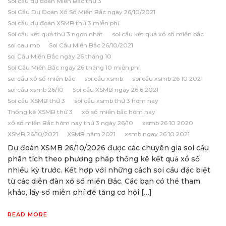
Soi cầu dự đoán Miền Bắc thứ 3
Soi Cầu Dự Đoán Xổ Số Miền Bắc ngày 26/10/2021
Soi cầu dự đoán XSMB thứ 3 miễn phí
Soi cầu kết quả thứ 3 ngon nhất
soi cầu kết quả xổ số miền bắc
soi cau mb
Soi Cầu Miền Bắc 26/10/2021
soi Cầu Miền Bắc ngày 26 tháng 10
Soi Cầu Miền Bắc ngày 26 tháng 10 miễn phí
soi cầu xổ số miền bắc
soi cầu xsmb
soi cầu xsmb 26 10 2021
soi cầu xsmb 26/10
Soi cầu XSMB ngày 26 6 2021
Soi cầu XSMB thứ 3
soi cầu xsmb thứ 3 hôm nay
Thống kê XSMB thứ 3
xổ số miền bắc hôm nay
xổ số miền Bắc hôm nay thứ 3 ngày 26/10
xsmb 26 10 2020
XSMB 26/10/2021
XSMB năm 2021
xsmb ngay 26 10 2021
Dự đoán XSMB 26/10/2026 được các chuyên gia soi cầu
phân tích theo phương pháp thống kê kết quả xổ số
nhiều kỳ trước. Kết hợp với những cách soi cầu đặc biệt
từ các diễn đàn xổ số miền Bắc. Các bạn có thể tham
khảo, lấy số miễn phí để tăng cơ hội […]
READ MORE