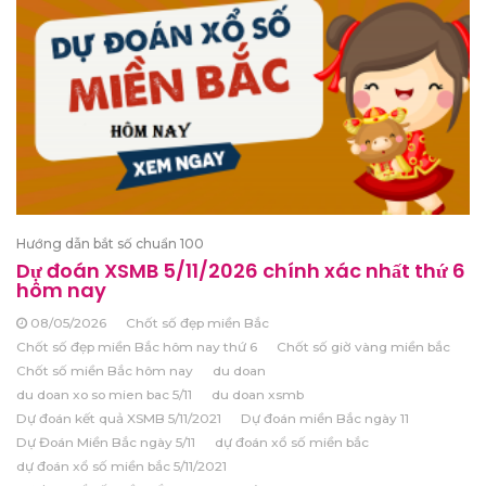
Hướng dẫn bắt số chuẩn 100
Dự đoán XSMB 5/11/2026 chính xác nhất thứ 6
hôm nay
08/05/2026
Chốt số đẹp miền Bắc
Chốt số đẹp miền Bắc hôm nay thứ 6
Chốt số giờ vàng miền bắc
Chốt số miền Bắc hôm nay
du doan
du doan xo so mien bac 5/11
du doan xsmb
Dự đoán kết quả XSMB 5/11/2021
Dự đoán miền Bắc ngày 11
Dự Đoán Miền Bắc ngày 5/11
dự đoán xổ số miền bắc
dự đoán xổ số miền bắc 5/11/2021