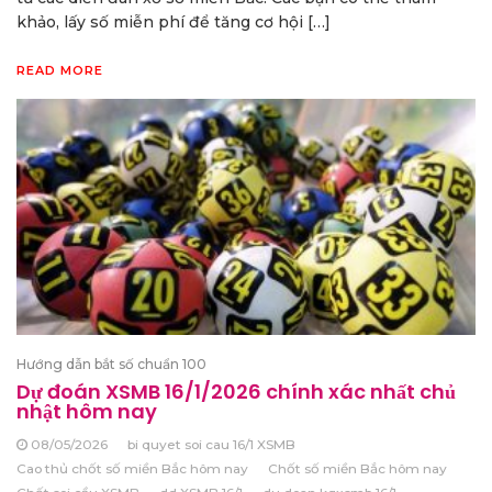
khảo, lấy số miễn phí để tăng cơ hội […]
READ MORE
Hướng dẫn bắt số chuẩn 100
Dự đoán XSMB 16/1/2026 chính xác nhất chủ
nhật hôm nay
08/05/2026
bi quyet soi cau 16/1 XSMB
Cao thủ chốt số miền Bắc hôm nay
Chốt số miền Bắc hôm nay