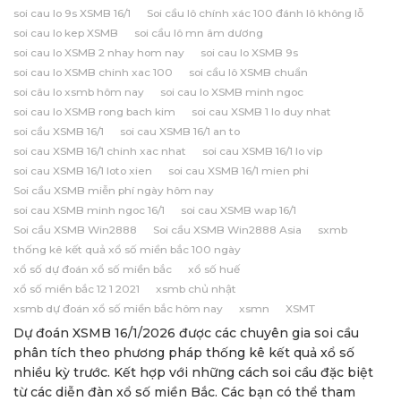
soi cau lo 9s XSMB 16/1
Soi cầu lô chính xác 100 đánh lô không lỗ
soi cau lo kep XSMB
soi cầu lô mn âm dương
soi cau lo XSMB 2 nhay hom nay
soi cau lo XSMB 9s
soi cau lo XSMB chinh xac 100
soi cầu lô XSMB chuẩn
soi câu lo xsmb hôm nay
soi cau lo XSMB minh ngoc
soi cau lo XSMB rong bach kim
soi cau XSMB 1 lo duy nhat
soi cầu XSMB 16/1
soi cau XSMB 16/1 an to
soi cau XSMB 16/1 chinh xac nhat
soi cau XSMB 16/1 lo vip
soi cau XSMB 16/1 loto xien
soi cau XSMB 16/1 mien phi
Soi cầu XSMB miễn phí ngày hôm nay
soi cau XSMB minh ngoc 16/1
soi cau XSMB wap 16/1
Soi cầu XSMB Win2888
Soi cầu XSMB Win2888 Asia
sxmb
thống kê kết quả xổ số miền bắc 100 ngày
xổ số dự đoán xổ số miền bắc
xổ số huế
xổ số miền bắc 12 1 2021
xsmb chủ nhật
xsmb dự đoán xổ số miền bắc hôm nay
xsmn
XSMT
Dự đoán XSMB 16/1/2026 được các chuyên gia soi cầu
phân tích theo phương pháp thống kê kết quả xổ số
nhiều kỳ trước. Kết hợp với những cách soi cầu đặc biệt
từ các diễn đàn xổ số miền Bắc. Các bạn có thể tham