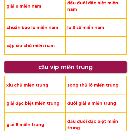
đầu đuôi đặc biệt miền
giải 8 miền nam
nam
chuẩn bao lô miền nam
lô 3 số miền nam
cặp xỉu chủ miền nam
cầu vip miền trung
xỉu chủ miền trung
song thủ lô miền trung
giải đặc biệt miền trung
đuôi giải 8 miền trung
đầu đuôi đặc biệt miền
giải 8 miền trung
trung