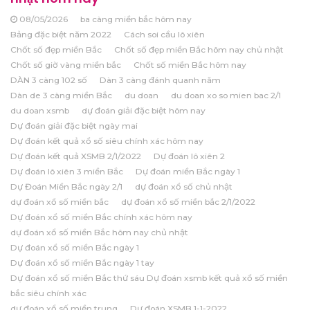
08/05/2026
ba càng miền bắc hôm nay
Bảng đặc biệt năm 2022
Cách soi cầu lô xiên
Chốt số đẹp miền Bắc
Chốt số đẹp miền Bắc hôm nay chủ nhật
Chốt số giờ vàng miền bắc
Chốt số miền Bắc hôm nay
DÀN 3 càng 102 số
Dàn 3 càng đánh quanh năm
Dàn de 3 càng miền Bắc
du doan
du doan xo so mien bac 2/1
du doan xsmb
dự đoán giải đặc biệt hôm nay
Dự đoán giải đặc biệt ngày mai
Dự đoán kết quả xổ số siêu chính xác hôm nay
Dự đoán kết quả XSMB 2/1/2022
Dự đoán lô xiên 2
Dự đoán lô xiên 3 miền Bắc
Dự đoán miền Bắc ngày 1
Dự Đoán Miền Bắc ngày 2/1
dự đoán xổ số chủ nhật
dự đoán xổ số miền bắc
dự đoán xổ số miền bắc 2/1/2022
Dự đoán xổ số miền Bắc chính xác hôm nay
dự đoán xổ số miền Bắc hôm nay chủ nhật
Dự đoán xổ số miền Bắc ngày 1
Dự đoán xổ số miền Bắc ngày 1 tay
Dự đoán xổ số miền Bắc thứ sáu Dự đoán xsmb kết quả xổ số miền
bắc siêu chính xác
dự đoán xổ số miền trung
Dự đoán XSMB 1-1-2022