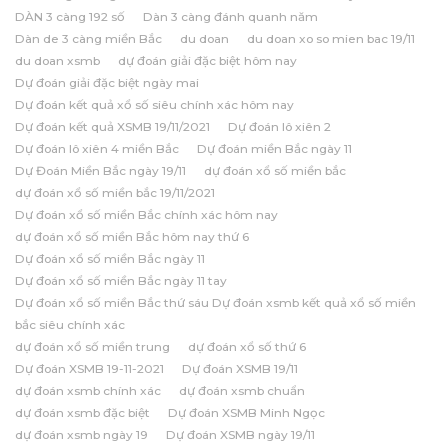
DÀN 3 càng 192 số
Dàn 3 càng đánh quanh năm
Dàn de 3 càng miền Bắc
du doan
du doan xo so mien bac 19/11
du doan xsmb
dự đoán giải đặc biệt hôm nay
Dự đoán giải đặc biệt ngày mai
Dự đoán kết quả xổ số siêu chính xác hôm nay
Dự đoán kết quả XSMB 19/11/2021
Dự đoán lô xiên 2
Dự đoán lô xiên 4 miền Bắc
Dự đoán miền Bắc ngày 11
Dự Đoán Miền Bắc ngày 19/11
dự đoán xổ số miền bắc
dự đoán xổ số miền bắc 19/11/2021
Dự đoán xổ số miền Bắc chính xác hôm nay
dự đoán xổ số miền Bắc hôm nay thứ 6
Dự đoán xổ số miền Bắc ngày 11
Dự đoán xổ số miền Bắc ngày 11 tay
Dự đoán xổ số miền Bắc thứ sáu Dự đoán xsmb kết quả xổ số miền
bắc siêu chính xác
dự đoán xổ số miền trung
dự đoán xổ số thứ 6
Dự đoán XSMB 19-11-2021
Dự đoán XSMB 19/11
dự đoán xsmb chính xác
dự đoán xsmb chuẩn
dự đoán xsmb đặc biệt
Dự đoán XSMB Minh Ngọc
dự đoán xsmb ngày 19
Dự đoán XSMB ngày 19/11