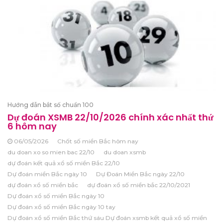
Hướng dẫn bắt số chuẩn 100
Dự đoán XSMB 22/10/2026 chính xác nhất thứ
6 hôm nay
06/05/2026
Chốt số miền Bắc hôm nay
du doan xo so mien bac 22/10
du doan xsmb
dự đoán kết quả xổ số miền Bắc 22/10
Dự đoán miền Bắc ngày 10
Dự Đoán Miền Bắc ngày 22/10
dự đoán xổ số miền bắc
dự đoán xổ số miền bắc 22/10/2021
Dự đoán xổ số miền Bắc ngày 10
Dự đoán xổ số miền Bắc ngày 10 tay
Dự đoán xổ số miền Bắc thứ sáu Dự đoán xsmb kết quả xổ số miền