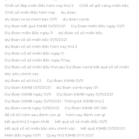
Chốt số đẹp miền Bắc hôm nay thứ 2
Chốt số giờ vàng miền bắc
Chốt số miền Bắc hôm nay
du doan
du doan xo so mien bac 01/11
du doan xsmb
Dự đoán kết quả XSMB 01/11/2021
Dự Đoán Miền Bắc ngày 01/11
Dự đoán miền Bắc ngày 11
dự đoán xổ số miền bắc
dự đoán xổ số miền bắc 01/11/2021
dự đoán xổ số miền Bắc hôm nay thứ 2
Dự đoán xổ số miền Bắc ngày 11
Dự đoán xổ số miền Bắc ngày 11 tay
Dự đoán xổ số miền Bắc thứ sáu Dự đoán xsmb kết quả xổ số miền
bắc siêu chính xác
dự đoán xổ số thứ 2
Dự đoán XSMB 01/11
Dự đoán XSMB 01/11/2021
dự đoán xsmb ngày 01
Dự đoán XSMB ngày 01/11
Dự đoán XSMB ngày 01/11/2021
Dự đoán XSMB ngày 01/11/2021 - Thống kê XSMB thứ 2
dự đoán xsmb ngày 01/6/2021
Dự đoán XSMB VIP 26h
đề về 40 hôm sau đánh con gì
hôm nay đánh con gì
kết quả thứ 2 ngon nhất
kết quả xổ số miền Bắc 01/11
kết quả xổ số miền bắc siêu chính xác
kết quả XSMB 01/11/2021
Miền Bắc ngày 01/11
Quay thử XSMB 01 11 2021