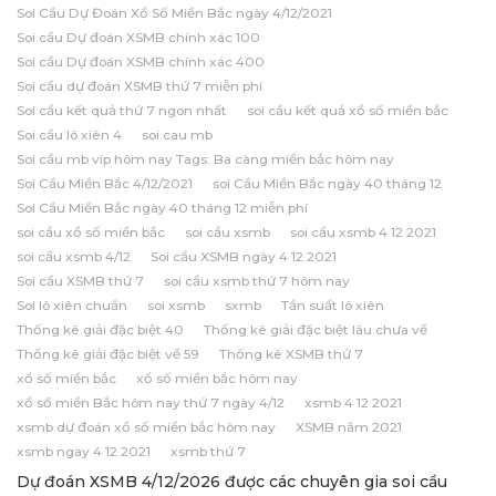
Soi Cầu Dự Đoán Xổ Số Miền Bắc ngày 4/12/2021
Soi cầu Dự đoán XSMB chính xác 100
Soi cầu Dự đoán XSMB chính xác 400
Soi cầu dự đoán XSMB thứ 7 miễn phí
Soi cầu kết quả thứ 7 ngon nhất
soi cầu kết quả xổ số miền bắc
Soi cầu lô xiên 4
soi cau mb
Soi cầu mb víp hôm nay Tags: Ba càng miền bắc hôm nay
Soi Cầu Miền Bắc 4/12/2021
soi Cầu Miền Bắc ngày 40 tháng 12
Soi Cầu Miền Bắc ngày 40 tháng 12 miễn phí
soi cầu xổ số miền bắc
soi cầu xsmb
soi cầu xsmb 4 12 2021
soi cầu xsmb 4/12
Soi cầu XSMB ngày 4 12 2021
Soi cầu XSMB thứ 7
soi cầu xsmb thứ 7 hôm nay
Soi lô xiên chuẩn
soi xsmb
sxmb
Tần suất lô xiên
Thống kê giải đặc biệt 40
Thống kê giải đặc biệt lâu chưa về
Thống kê giải đặc biệt về 59
Thống kê XSMB thứ 7
xổ số miền bắc
xổ số miền bắc hôm nay
xổ số miền Bắc hôm nay thứ 7 ngày 4/12
xsmb 4 12 2021
xsmb dự đoán xổ số miền bắc hôm nay
XSMB năm 2021
xsmb ngay 4 12 2021
xsmb thứ 7
Dự đoán XSMB 4/12/2026 được các chuyên gia soi cầu