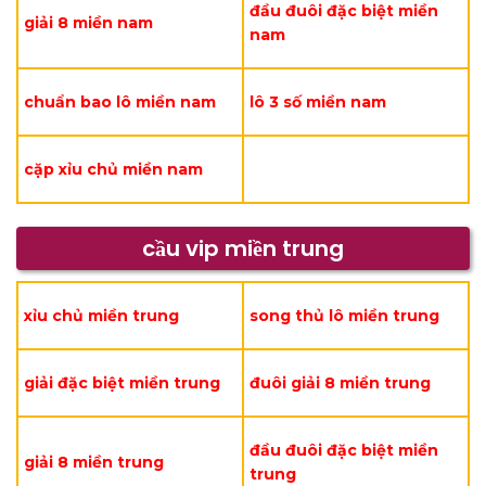
đầu đuôi đặc biệt miền
giải 8 miền nam
nam
chuẩn bao lô miền nam
lô 3 số miền nam
cặp xỉu chủ miền nam
cầu vip miền trung
xỉu chủ miền trung
song thủ lô miền trung
giải đặc biệt miền trung
đuôi giải 8 miền trung
đầu đuôi đặc biệt miền
giải 8 miền trung
trung