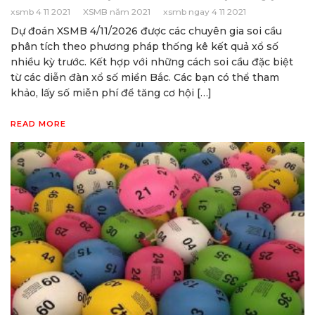
xsmb 4 11 2021
XSMB năm 2021
xsmb ngay 4 11 2021
Dự đoán XSMB 4/11/2026 được các chuyên gia soi cầu
phân tích theo phương pháp thống kê kết quả xổ số
nhiều kỳ trước. Kết hợp với những cách soi cầu đặc biệt
từ các diễn đàn xổ số miền Bắc. Các bạn có thể tham
khảo, lấy số miễn phí để tăng cơ hội […]
READ MORE