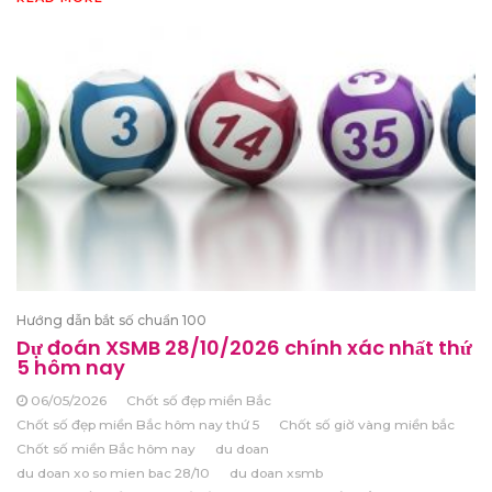
Hướng dẫn bắt số chuẩn 100
Dự đoán XSMB 28/10/2026 chính xác nhất thứ
5 hôm nay
06/05/2026
Chốt số đẹp miền Bắc
Chốt số đẹp miền Bắc hôm nay thứ 5
Chốt số giờ vàng miền bắc
Chốt số miền Bắc hôm nay
du doan
du doan xo so mien bac 28/10
du doan xsmb