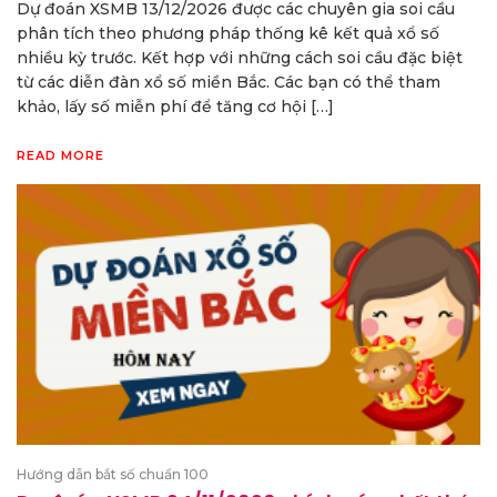
Dự đoán XSMB 13/12/2026 được các chuyên gia soi cầu
phân tích theo phương pháp thống kê kết quả xổ số
nhiều kỳ trước. Kết hợp với những cách soi cầu đặc biệt
từ các diễn đàn xổ số miền Bắc. Các bạn có thể tham
khảo, lấy số miễn phí để tăng cơ hội […]
READ MORE
Hướng dẫn bắt số chuẩn 100