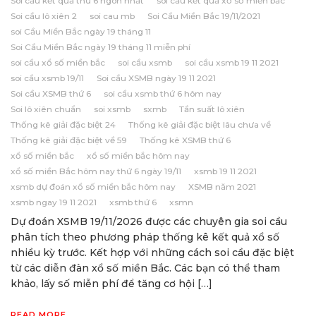
Soi cầu kết quả thứ 6 ngon nhất
soi cầu kết quả xổ số miền bắc
Soi cầu lô xiên 2
soi cau mb
Soi Cầu Miền Bắc 19/11/2021
soi Cầu Miền Bắc ngày 19 tháng 11
Soi Cầu Miền Bắc ngày 19 tháng 11 miễn phí
soi cầu xổ số miền bắc
soi cầu xsmb
soi cầu xsmb 19 11 2021
soi cầu xsmb 19/11
Soi cầu XSMB ngày 19 11 2021
Soi cầu XSMB thứ 6
soi cầu xsmb thứ 6 hôm nay
Soi lô xiên chuẩn
soi xsmb
sxmb
Tần suất lô xiên
Thống kê giải đặc biệt 24
Thống kê giải đặc biệt lâu chưa về
Thống kê giải đặc biệt về 59
Thống kê XSMB thứ 6
xổ số miền bắc
xổ số miền bắc hôm nay
xổ số miền Bắc hôm nay thứ 6 ngày 19/11
xsmb 19 11 2021
xsmb dự đoán xổ số miền bắc hôm nay
XSMB năm 2021
xsmb ngay 19 11 2021
xsmb thứ 6
xsmn
Dự đoán XSMB 19/11/2026 được các chuyên gia soi cầu
phân tích theo phương pháp thống kê kết quả xổ số
nhiều kỳ trước. Kết hợp với những cách soi cầu đặc biệt
từ các diễn đàn xổ số miền Bắc. Các bạn có thể tham
khảo, lấy số miễn phí để tăng cơ hội […]
READ MORE