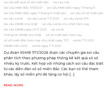
soi cầu kết quả xổ số miền bắc
soi cau mb
Soi Cầu Miền Bắc 7/11/2021
soi Cầu Miền Bắc ngày 7 tháng 11
Soi Cầu Miền Bắc ngày 7 tháng 11 miễn phí
soi cầu xổ số miền bắc
soi cầu xsmb
soi cầu xsmb 7 11 2021
soi cầu xsmb 7/11
Soi cầu XSMB chủ nhật
soi cầu xsmb chủ nhật hôm nay
Soi cầu XSMB ngày 03 11 2021
soi xsmb
Thống kê XSMB chủ nhật
xổ số miền bắc hôm nay
xổ số miền Bắc hôm nay chủ nhật ngày 7/11
xsmb 7 11 2021
XSMB năm 2021
xsmb ngay 7 11 2021
Dự đoán XSMB 7/11/2026 được các chuyên gia soi cầu
phân tích theo phương pháp thống kê kết quả xổ số
nhiều kỳ trước. Kết hợp với những cách soi cầu đặc biệt
từ các diễn đàn xổ số miền Bắc. Các bạn có thể tham
khảo, lấy số miễn phí để tăng cơ hội […]
READ MORE