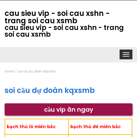
cau sieu vip - soi cau xshn -
trang soi cau xsmb
cau sieu vip - soi cau xshn - trang
soi cau xsmb
Toggle
navigat
Home
soi cầu dự đoán kqxsmb
soi cầu dự đoán kqxsmb
cầu vip ăn ngay
bạch thủ lô miền bắc
bạch thủ đề miền bắc