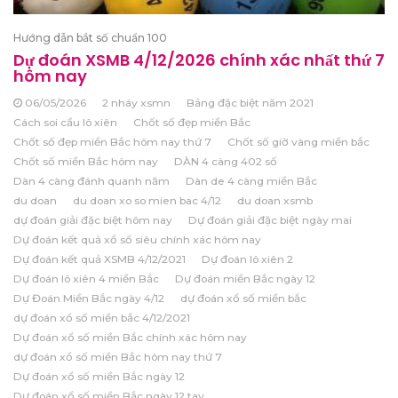
Hướng dẫn bắt số chuẩn 100
Dự đoán XSMB 4/12/2026 chính xác nhất thứ 7
hôm nay
06/05/2026
2 nháy xsmn
Bảng đặc biệt năm 2021
Cách soi cầu lô xiên
Chốt số đẹp miền Bắc
Chốt số đẹp miền Bắc hôm nay thứ 7
Chốt số giờ vàng miền bắc
Chốt số miền Bắc hôm nay
DÀN 4 càng 402 số
Dàn 4 càng đánh quanh năm
Dàn de 4 càng miền Bắc
du doan
du doan xo so mien bac 4/12
du doan xsmb
dự đoán giải đặc biệt hôm nay
Dự đoán giải đặc biệt ngày mai
Dự đoán kết quả xổ số siêu chính xác hôm nay
Dự đoán kết quả XSMB 4/12/2021
Dự đoán lô xiên 2
Dự đoán lô xiên 4 miền Bắc
Dự đoán miền Bắc ngày 12
Dự Đoán Miền Bắc ngày 4/12
dự đoán xổ số miền bắc
dự đoán xổ số miền bắc 4/12/2021
Dự đoán xổ số miền Bắc chính xác hôm nay
dự đoán xổ số miền Bắc hôm nay thứ 7
Dự đoán xổ số miền Bắc ngày 12
Dự đoán xổ số miền Bắc ngày 12 tay