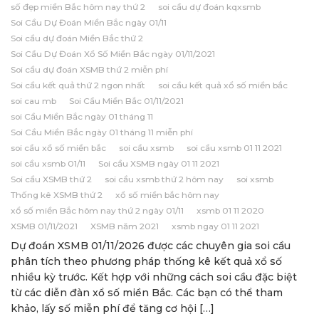
số đẹp miền Bắc hôm nay thứ 2
soi cầu dự đoán kqxsmb
Soi Cầu Dự Đoán Miền Bắc ngày 01/11
Soi cầu dự đoán Miền Bắc thứ 2
Soi Cầu Dự Đoán Xổ Số Miền Bắc ngày 01/11/2021
Soi cầu dự đoán XSMB thứ 2 miễn phí
Soi cầu kết quả thứ 2 ngon nhất
soi cầu kết quả xổ số miền bắc
soi cau mb
Soi Cầu Miền Bắc 01/11/2021
soi Cầu Miền Bắc ngày 01 tháng 11
Soi Cầu Miền Bắc ngày 01 tháng 11 miễn phí
soi cầu xổ số miền bắc
soi cầu xsmb
soi cầu xsmb 01 11 2021
soi cầu xsmb 01/11
Soi cầu XSMB ngày 01 11 2021
Soi cầu XSMB thứ 2
soi cầu xsmb thứ 2 hôm nay
soi xsmb
Thống kê XSMB thứ 2
xổ số miền bắc hôm nay
xổ số miền Bắc hôm nay thứ 2 ngày 01/11
xsmb 01 11 2020
XSMB 01/11/2021
XSMB năm 2021
xsmb ngay 01 11 2021
Dự đoán XSMB 01/11/2026 được các chuyên gia soi cầu
phân tích theo phương pháp thống kê kết quả xổ số
nhiều kỳ trước. Kết hợp với những cách soi cầu đặc biệt
từ các diễn đàn xổ số miền Bắc. Các bạn có thể tham
khảo, lấy số miễn phí để tăng cơ hội […]