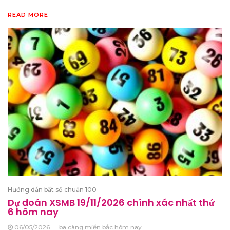
READ MORE
Hướng dẫn bắt số chuẩn 100
Dự đoán XSMB 19/11/2026 chính xác nhất thứ
6 hôm nay
06/05/2026
ba càng miền bắc hôm nay