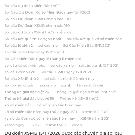
Soi cầu dự đoán Miền Bắc thứ 2
Soi Cầu Dự Đoán Xổ Số Miền Bắc ngày 15/11/2021
Soi cầu Dự đoán XSMB chính xác 100
Soi cầu Dự đoán XSMB chính xác 150
Soi cầu dự đoán XSMB thứ 2 miễn phí
Soi cầu kết quả thứ 2 ngon nhất
soi cầu kết quả xổ số miền bắc
Soi cầu lô xiên 2
soi cau mb
Soi Cầu Miền Bắc 15/11/2021
soi Cầu Miền Bắc ngày 15 tháng 11
Soi Cầu Miền Bắc ngày 15 tháng 11 miễn phí
soi cầu xổ số miền bắc
soi cầu xsmb
soi cầu xsmb 15 11 2021
soi cầu xsmb 15/11
Soi cầu XSMB ngày 15 11 2021
Soi cầu XSMB thứ 2
soi cầu xsmb thứ 2 hôm nay
Soi lô xiên chuẩn
soi xsmb
sxmb
Tần suất lô xiên
Thống kê giải đặc biệt 24
Thống kê giải đặc biệt lâu chưa về
Thống kê giải đặc biệt về 59
Thống kê XSMB thứ 2
xổ số miền bắc
xổ số miền bắc hôm nay
xổ số miền Bắc hôm nay thứ 2 ngày 15/11
xsmb 15 11 2021
xsmb dự đoán xổ số miền bắc hôm nay
XSMB năm 2021
xsmb ngay 15 11 2021
xsmb thứ 3
xsmn
Dự đoán XSMB 15/11/2026 được các chuyên gia soi cầu