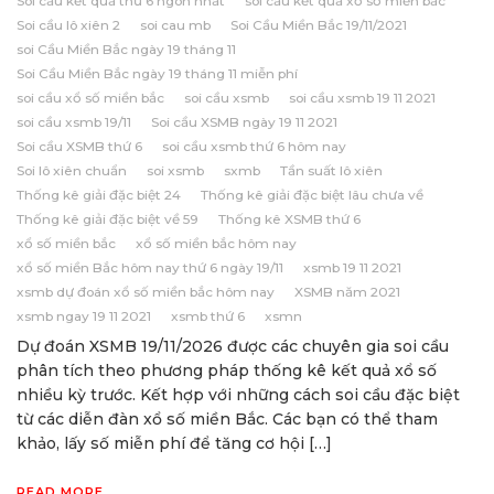
Soi cầu kết quả thứ 6 ngon nhất
soi cầu kết quả xổ số miền bắc
Soi cầu lô xiên 2
soi cau mb
Soi Cầu Miền Bắc 19/11/2021
soi Cầu Miền Bắc ngày 19 tháng 11
Soi Cầu Miền Bắc ngày 19 tháng 11 miễn phí
soi cầu xổ số miền bắc
soi cầu xsmb
soi cầu xsmb 19 11 2021
soi cầu xsmb 19/11
Soi cầu XSMB ngày 19 11 2021
Soi cầu XSMB thứ 6
soi cầu xsmb thứ 6 hôm nay
Soi lô xiên chuẩn
soi xsmb
sxmb
Tần suất lô xiên
Thống kê giải đặc biệt 24
Thống kê giải đặc biệt lâu chưa về
Thống kê giải đặc biệt về 59
Thống kê XSMB thứ 6
xổ số miền bắc
xổ số miền bắc hôm nay
xổ số miền Bắc hôm nay thứ 6 ngày 19/11
xsmb 19 11 2021
xsmb dự đoán xổ số miền bắc hôm nay
XSMB năm 2021
xsmb ngay 19 11 2021
xsmb thứ 6
xsmn
Dự đoán XSMB 19/11/2026 được các chuyên gia soi cầu
phân tích theo phương pháp thống kê kết quả xổ số
nhiều kỳ trước. Kết hợp với những cách soi cầu đặc biệt
từ các diễn đàn xổ số miền Bắc. Các bạn có thể tham
khảo, lấy số miễn phí để tăng cơ hội […]
READ MORE