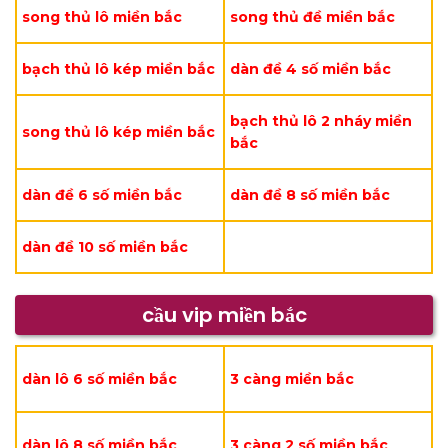
song thủ lô miền bắc
song thủ đề miền bắc
bạch thủ lô kép miền bắc
dàn đề 4 số miền bắc
bạch thủ lô 2 nháy miền
song thủ lô kép miền bắc
bắc
dàn đề 6 số miền bắc
dàn đề 8 số miền bắc
dàn đề 10 số miền bắc
cầu vip miền bắc
dàn lô 6 số miền bắc
3 càng miền bắc
dàn lô 8 số miền bắc
3 càng 2 số miền bắc