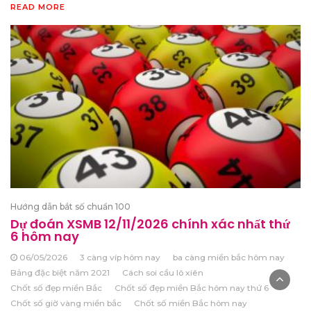
READ MORE
Hướng dẫn bắt số chuẩn 100
Dự đoán XSMB 12/11/2026 chính xác nhất thứ
6 hôm nay
06/05/2026
3 càng víp hôm nay
ba càng miền bắc hôm nay
Bảng đặc biệt năm 2021
Cách soi cầu lô xiên
Chốt số đẹp miền Bắc
Chốt số đẹp miền Bắc hôm nay thứ 6
Chốt số giờ vàng miền bắc
Chốt số miền Bắc hôm nay