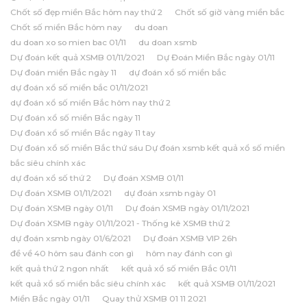
Chốt số đẹp miền Bắc hôm nay thứ 2
Chốt số giờ vàng miền bắc
Chốt số miền Bắc hôm nay
du doan
du doan xo so mien bac 01/11
du doan xsmb
Dự đoán kết quả XSMB 01/11/2021
Dự Đoán Miền Bắc ngày 01/11
Dự đoán miền Bắc ngày 11
dự đoán xổ số miền bắc
dự đoán xổ số miền bắc 01/11/2021
dự đoán xổ số miền Bắc hôm nay thứ 2
Dự đoán xổ số miền Bắc ngày 11
Dự đoán xổ số miền Bắc ngày 11 tay
Dự đoán xổ số miền Bắc thứ sáu Dự đoán xsmb kết quả xổ số miền
bắc siêu chính xác
dự đoán xổ số thứ 2
Dự đoán XSMB 01/11
Dự đoán XSMB 01/11/2021
dự đoán xsmb ngày 01
Dự đoán XSMB ngày 01/11
Dự đoán XSMB ngày 01/11/2021
Dự đoán XSMB ngày 01/11/2021 - Thống kê XSMB thứ 2
dự đoán xsmb ngày 01/6/2021
Dự đoán XSMB VIP 26h
đề về 40 hôm sau đánh con gì
hôm nay đánh con gì
kết quả thứ 2 ngon nhất
kết quả xổ số miền Bắc 01/11
kết quả xổ số miền bắc siêu chính xác
kết quả XSMB 01/11/2021
Miền Bắc ngày 01/11
Quay thử XSMB 01 11 2021