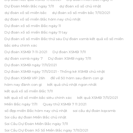
Dự Đoán Miền Bắc ngày 7/11
dự đoán xổ số chủ nhật
dự đoán xổ số miền bắc
dự đoán xổ số miền bắc 7/11/2021
dự đoán xổ số miền Bắc hôm nay chủ nhật
Dự đoán xổ số miền Bắc ngày 11
Dự đoán xổ số miền Bắc ngày 11 tay
Dự đoán xổ số miền Bắc thứ sáu Dự đoán xsmb kết quả xổ số miền
bắc siêu chính xác
Dự đoán XSMB 7-11-2021
Dự đoán XSMB 7/11
dự đoán xsmb ngày 7
Dự đoán XSMB ngày 7/11
Dự đoán XSMB ngày 7/11/2021
Dự đoán XSMB ngày 7/11/2021 - Thống kê XSMB chủ nhật
Dự đoán XSMB VIP 26h
đề về 50 hôm sau đánh con gì
hôm nay đánh con gì
kết quả chủ nhật ngon nhất
kết quả xổ số miền Bắc 7/11
kết quả xổ số miền bắc siêu chính xác
kết quả XSMB 7/11/2021
Miền Bắc ngày 7/11
Quay thử XSMB 7 11 2021
số đẹp miền Bắc hôm nay chủ nhật
soi cầu dự đoán kqxsmb
Soi cầu dự đoán Miền Bắc chủ nhật
Soi Cầu Dự Đoán Miền Bắc ngày 7/11
Soi Cầu Dự Đoán Xổ Số Miền Bắc ngày 7/11/2021