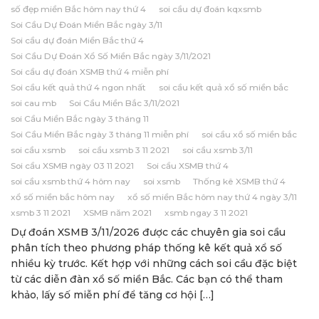
số đẹp miền Bắc hôm nay thứ 4
soi cầu dự đoán kqxsmb
Soi Cầu Dự Đoán Miền Bắc ngày 3/11
Soi cầu dự đoán Miền Bắc thứ 4
Soi Cầu Dự Đoán Xổ Số Miền Bắc ngày 3/11/2021
Soi cầu dự đoán XSMB thứ 4 miễn phí
Soi cầu kết quả thứ 4 ngon nhất
soi cầu kết quả xổ số miền bắc
soi cau mb
Soi Cầu Miền Bắc 3/11/2021
soi Cầu Miền Bắc ngày 3 tháng 11
Soi Cầu Miền Bắc ngày 3 tháng 11 miễn phí
soi cầu xổ số miền bắc
soi cầu xsmb
soi cầu xsmb 3 11 2021
soi cầu xsmb 3/11
Soi cầu XSMB ngày 03 11 2021
Soi cầu XSMB thứ 4
soi cầu xsmb thứ 4 hôm nay
soi xsmb
Thống kê XSMB thứ 4
xổ số miền bắc hôm nay
xổ số miền Bắc hôm nay thứ 4 ngày 3/11
xsmb 3 11 2021
XSMB năm 2021
xsmb ngay 3 11 2021
Dự đoán XSMB 3/11/2026 được các chuyên gia soi cầu
phân tích theo phương pháp thống kê kết quả xổ số
nhiều kỳ trước. Kết hợp với những cách soi cầu đặc biệt
từ các diễn đàn xổ số miền Bắc. Các bạn có thể tham
khảo, lấy số miễn phí để tăng cơ hội […]