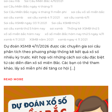
soi cau mb
Soi Cầu Miền Bắc 4/11/2021
soi Cầu Miền Bắc ngày 4 tháng 11
Soi Cầu Miền Bắc ngày 4 tháng 11 miễn phí
soi cầu xổ số miền bắc
soi cầu xsmb
soi cầu xsmb 4 11 2021
soi cầu xsmb 4/11
Soi cầu XSMB ngày 03 11 2021
Soi cầu XSMB thứ 5
soi cầu xsmb thứ 5 hôm nay
soi xsmb
Thống kê XSMB thứ 5
xổ số miền bắc hôm nay
xổ số miền Bắc hôm nay thứ 5 ngày 4/11
xsmb 4 11 2021
XSMB năm 2021
xsmb ngay 4 11 2021
Dự đoán XSMB 4/11/2026 được các chuyên gia soi cầu
phân tích theo phương pháp thống kê kết quả xổ số
nhiều kỳ trước. Kết hợp với những cách soi cầu đặc biệt
từ các diễn đàn xổ số miền Bắc. Các bạn có thể tham
khảo, lấy số miễn phí để tăng cơ hội […]
READ MORE