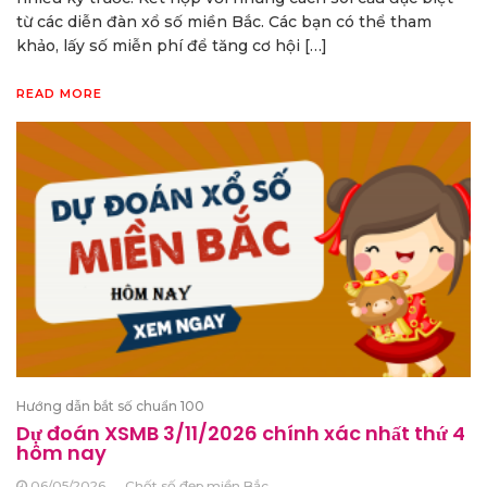
từ các diễn đàn xổ số miền Bắc. Các bạn có thể tham
khảo, lấy số miễn phí để tăng cơ hội […]
READ MORE
Hướng dẫn bắt số chuẩn 100
Dự đoán XSMB 3/11/2026 chính xác nhất thứ 4
hôm nay
06/05/2026
Chốt số đẹp miền Bắc