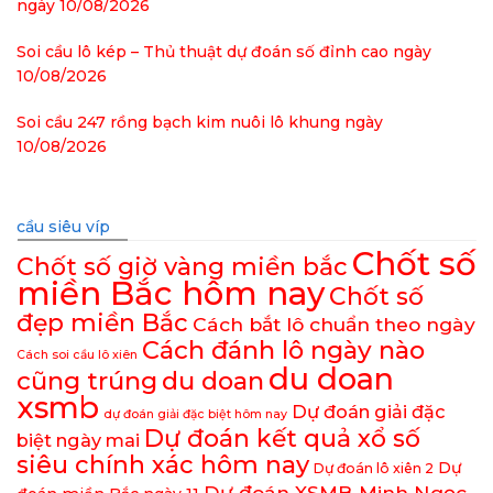
ngày 10/08/2026
Soi cầu lô kép – Thủ thuật dự đoán số đỉnh cao ngày
10/08/2026
Soi cầu 247 rồng bạch kim nuôi lô khung ngày
10/08/2026
cầu siêu víp
Chốt số
Chốt số giờ vàng miền bắc
miền Bắc hôm nay
Chốt số
đẹp miền Bắc
Cách bắt lô chuẩn theo ngày
Cách đánh lô ngày nào
Cách soi cầu lô xiên
du doan
cũng trúng
du doan
xsmb
Dự đoán giải đặc
dự đoán giải đặc biệt hôm nay
Dự đoán kết quả xổ số
biệt ngày mai
siêu chính xác hôm nay
Dự
Dự đoán lô xiên 2
Dự đoán XSMB Minh Ngọc