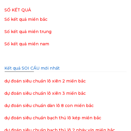
SỐ KẾT QUẢ
Số kết quả miền bắc
Số kết quả miền trung
Số kết quả miền nam
Kết quả SOI CẦU mới nhất
dự đoán siêu chuẩn lô xiên 2 miền bắc
dự đoán siêu chuẩn lô xiên 3 miền bắc
dự đoán siêu chuẩn dàn lô 8 con miền bắc
dự đoán siêu chuẩn bạch thủ lô kép miền bắc
dự đoán siêu chuẩn bạch thủ lô 2 nháy víp miền bắc