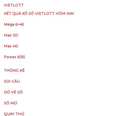
VIETLOTT
KẾT QUẢ XỔ SỐ VIETLOTT HÔM NAY
Mega 6×45
Max 3D
Max 4D
Power 6/55
THỐNG KÊ
SOI CẦU
DÒ VÉ SỐ
SỔ MƠ
QUAY THỬ