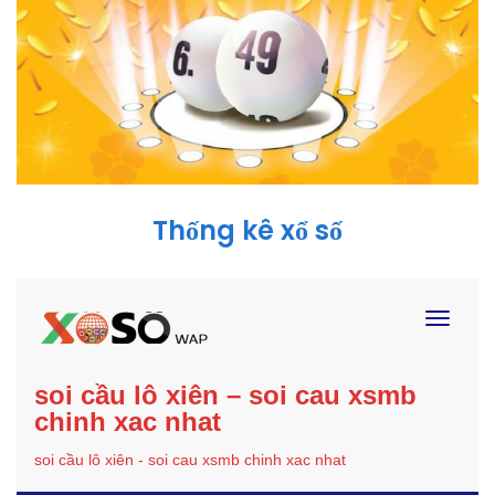
Thống kê xổ số