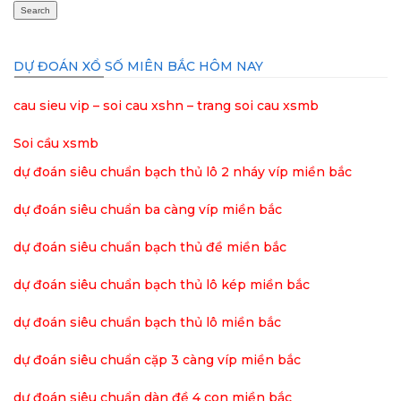
Search
DỰ ĐOÁN XỔ SỐ MIÊN BẮC HÔM NAY
cau sieu vip – soi cau xshn – trang soi cau xsmb
Soi cầu xsmb
dự đoán siêu chuẩn bạch thủ lô 2 nháy víp miền bắc
dự đoán siêu chuẩn ba càng víp miền bắc
dự đoán siêu chuẩn bạch thủ đề miền bắc
dự đoán siêu chuẩn bạch thủ lô kép miền bắc
dự đoán siêu chuẩn bạch thủ lô miền bắc
dự đoán siêu chuẩn cặp 3 càng víp miền bắc
dự đoán siêu chuẩn dàn đề 4 con miền bắc