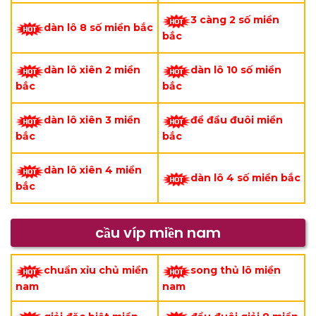
3 càng 2 số miền
dàn lô 8 số miền bắc
bắc
dàn lô xiên 2 miền
dàn lô 10 số miền
bắc
bắc
dàn lô xiên 3 miền
đề đầu đuôi miền
bắc
bắc
dàn lô xiên 4 miền
dàn lô 4 số miền bắc
bắc
cầu víp miền nam
chuẩn xỉu chủ miền
song thủ lô miền
nam
nam