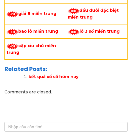
đầu đuôi đặc biệt
giải 8 miền trung
miền trung
bao lô miền trung
lô 3 số miền trung
cặp xỉu chủ miền
trung
Related Posts:
kết quả xổ số hôm nay
Comments are closed.