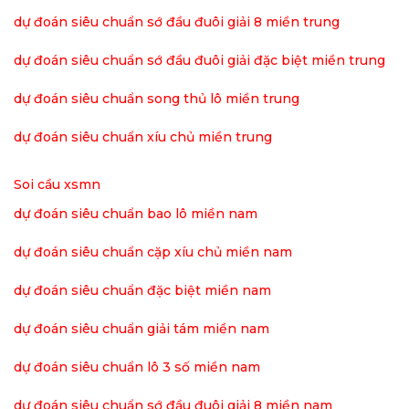
dự đoán siêu chuẩn sớ đầu đuôi giải 8 miền trung
dự đoán siêu chuẩn sớ đầu đuôi giải đặc biệt miền trung
dự đoán siêu chuẩn song thủ lô miền trung
dự đoán siêu chuẩn xíu chủ miền trung
Soi cầu xsmn
dự đoán siêu chuẩn bao lô miền nam
dự đoán siêu chuẩn cặp xíu chủ miền nam
dự đoán siêu chuẩn đặc biệt miền nam
dự đoán siêu chuẩn giải tám miền nam
dự đoán siêu chuẩn lô 3 số miền nam
dự đoán siêu chuẩn sớ đầu đuôi giải 8 miền nam