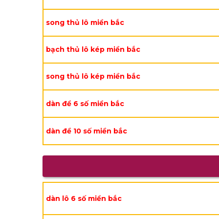
song thủ lô miền bắc
bạch thủ lô kép miền bắc
song thủ lô kép miền bắc
dàn đề 6 số miền bắc
dàn đề 10 số miền bắc
dàn lô 6 số miền bắc