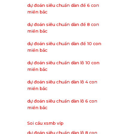
dự đoán siêu chuẩn dàn đề 6 con
miền bắc
dự đoán siêu chuẩn dàn đề 8 con
miền bắc
dự đoán siêu chuẩn dàn đề 10 con
miền bắc
dự đoán siêu chuẩn dàn lô 10 con
miền bắc
dự đoán siêu chuẩn dàn lô 4 con
miền bắc
dự đoán siêu chuẩn dàn lô 6 con
miền bắc
Soi cầu xsmb víp
dự đoán siêu chuẩn dàn lô 8 con