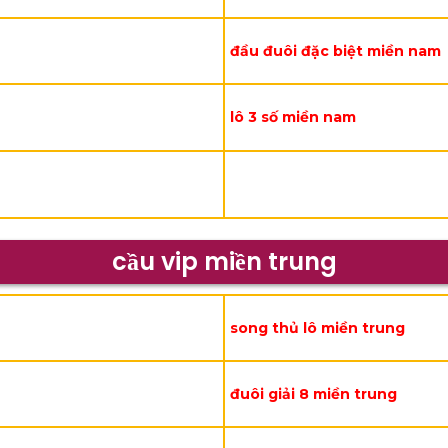
đầu đuôi đặc biệt miền nam
lô 3 số miền nam
cầu vip miền trung
song thủ lô miền trung
đuôi giải 8 miền trung