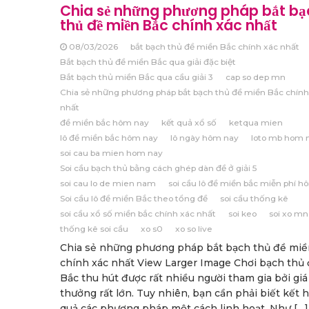
Chia sẻ những phương pháp bắt bạ
thủ đề miền Bắc chính xác nhất
08/03/2026
bắt bạch thủ đề miền Bắc chính xác nhất
Bắt bạch thủ đề miền Bắc qua giải đặc biệt
Bắt bạch thủ miền Bắc qua cầu giải 3
cap so dep mn
Chia sẻ những phương pháp bắt bạch thủ đề miền Bắc chính
nhất
đề miền bắc hôm nay
kết quả xổ số
ketqua mien
lô đề miền bắc hôm nay
lô ngày hôm nay
loto mb hom 
soi cau ba mien hom nay
Soi cầu bạch thủ bằng cách ghép dàn đề ở giải 5
soi cau lo de mien nam
soi cầu lô đề miền bắc miễn phí h
Soi cầu lô đề miền Bắc theo tổng đề
soi cầu thống kê
soi cầu xổ số miền bắc chính xác nhất
soi keo
soi xo mn
thống kê soi cầu
xo s0
xo so live
Chia sẻ những phương pháp bắt bạch thủ đề miề
chính xác nhất View Larger Image Chơi bạch thủ
Bắc thu hút được rất nhiều người tham gia bởi giá 
thưởng rất lớn. Tuy nhiên, bạn cần phải biết kết 
quả các phương pháp một cách linh hoạt. Như […]