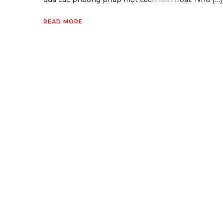
READ MORE