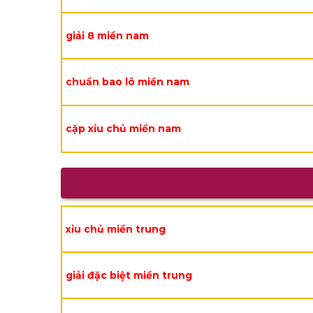
giải 8 miền nam
chuẩn bao lô miền nam
cặp xỉu chủ miền nam
xỉu chủ miền trung
giải đặc biệt miền trung