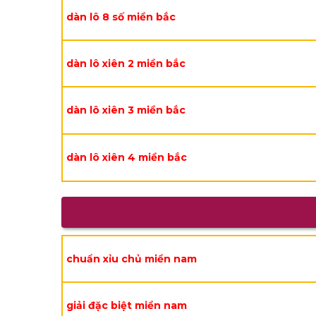
dàn lô 8 số miền bắc
dàn lô xiên 2 miền bắc
dàn lô xiên 3 miền bắc
dàn lô xiên 4 miền bắc
chuẩn xỉu chủ miền nam
giải đặc biệt miền nam