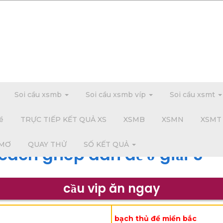
Soi cầu xsmb
Soi cầu xsmb víp
Soi cầu xsmt
ề
TRỰC TIẾP KẾT QUẢ XS
XSMB
XSMN
XSMT
 MƠ
QUAY THỬ
SỐ KẾT QUẢ
cách ghép dàn đề ở giải 5
cầu vip ăn ngay
bạch thủ đề miền bắc