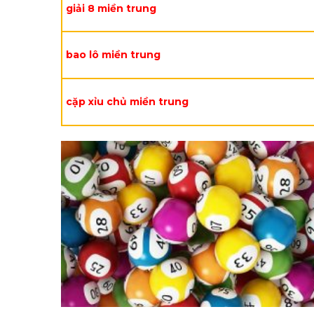
giải 8 miền trung
bao lô miền trung
cặp xỉu chủ miền trung