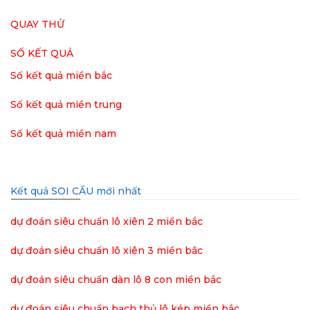
QUAY THỬ
SỐ KẾT QUẢ
Số kết quả miền bắc
Số kết quả miền trung
Số kết quả miền nam
Kết quả SOI CẦU mới nhất
dự đoán siêu chuẩn lô xiên 2 miền bắc
dự đoán siêu chuẩn lô xiên 3 miền bắc
dự đoán siêu chuẩn dàn lô 8 con miền bắc
dự đoán siêu chuẩn bạch thủ lô kép miền bắc