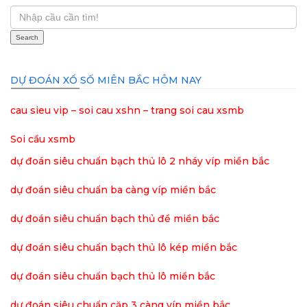
Search
DỰ ĐOÁN XỔ SỐ MIÊN BẮC HÔM NAY
cau sieu vip – soi cau xshn – trang soi cau xsmb
Soi cầu xsmb
dự đoán siêu chuẩn bạch thủ lô 2 nháy víp miền bắc
dự đoán siêu chuẩn ba càng víp miền bắc
dự đoán siêu chuẩn bạch thủ đề miền bắc
dự đoán siêu chuẩn bạch thủ lô kép miền bắc
dự đoán siêu chuẩn bạch thủ lô miền bắc
dự đoán siêu chuẩn cặp 3 càng víp miền bắc