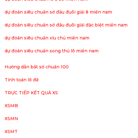
dự đoán siêu chuẩn sớ đầu đuôi giải 8 miền nam
dự đoán siêu chuẩn sớ đầu đuôi giải đặc biệt miền nam
dự đoán siêu chuẩn xíu chủ miền nam
dự đoán siêu chuẩn song thủ lô miền nam
Hướng dẫn bắt số chuẩn 100
Tính toán lô đề
TRỰC TIẾP KẾT QUẢ XS
XSMB
XSMN
XSMT