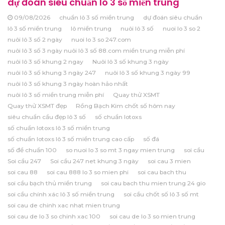
dự đoán siêu chuẩn lô 3 số miền trung
09/08/2026
chuẩn lô 3 số miền trung
dự đoán siêu chuẩn
lô 3 số miền trung
lô miền trung
nuôi lô 3 số
nuoi lo 3 so 2
nuôi lô 3 số 2 ngày
nuoi lo 3 so 247.com
nuôi lô 3 số 3 ngày nuôi lô 3 số 88.com miền trung miễn phí
nuôi lô 3 số khung 2 ngay
Nuôi lô 3 số khung 3 ngày
nuôi lô 3 số khung 3 ngày 247
nuôi lô 3 số khung 3 ngày 99
nuôi lô 3 số khung 3 ngày hoàn hảo nhất
nuôi lô 3 số miền trung miễn phí
Quay thử XSMT
Quay thử XSMT đẹp
Rồng Bạch Kim chốt số hôm nay
siêu chuẩn cầu đẹp lô 3 số
số chuẩn lotoxs
số chuẩn lotoxs lô 3 số miền trung
số chuẩn lotoxs lô 3 số miền trung cao cấp
số đá
số đề chuẩn 100
so nuoi lo 3 so mt 3 ngay mien trung
soi cầu
Soi cầu 247
Soi cầu 247 net khung 3 ngày
soi cau 3 mien
soi cau 88
soi cau 888 lo 3 so mien phi
soi cau bach thu
soi cầu bạch thủ miền trung
soi cau bach thu mien trung 24 gio
soi cầu chính xác lô 3 số miền trung
soi cầu chốt số lô 3 số mt
soi cau de chinh xac nhat mien trung
soi cau de lo 3 so chinh xac 100
soi cau de lo 3 so mien trung