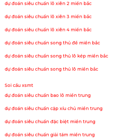
dự đoán siêu chuẩn lô xiên 2 miền bắc
dự đoán siêu chuẩn lô xiên 3 miền bắc
dự đoán siêu chuẩn lô xiên 4 miền bắc
dự đoán siêu chuẩn song thủ đề miền bắc
dự đoán siêu chuẩn song thủ lô kép miền bắc
dự đoán siêu chuẩn song thủ lô miền bắc
Soi cầu xsmt
dự đoán siêu chuẩn bao lô miền trung
dự đoán siêu chuẩn cặp xíu chủ miền trung
dự đoán siêu chuẩn đặc biệt miền trung
dự đoán siêu chuẩn giải tám miền trung