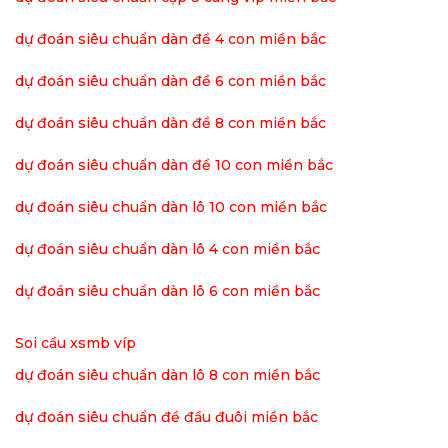
dự đoán siêu chuẩn dàn đề 4 con miền bắc
dự đoán siêu chuẩn dàn đề 6 con miền bắc
dự đoán siêu chuẩn dàn đề 8 con miền bắc
dự đoán siêu chuẩn dàn đề 10 con miền bắc
dự đoán siêu chuẩn dàn lô 10 con miền bắc
dự đoán siêu chuẩn dàn lô 4 con miền bắc
dự đoán siêu chuẩn dàn lô 6 con miền bắc
Soi cầu xsmb víp
dự đoán siêu chuẩn dàn lô 8 con miền bắc
dự đoán siêu chuẩn đề đầu đuôi miền bắc