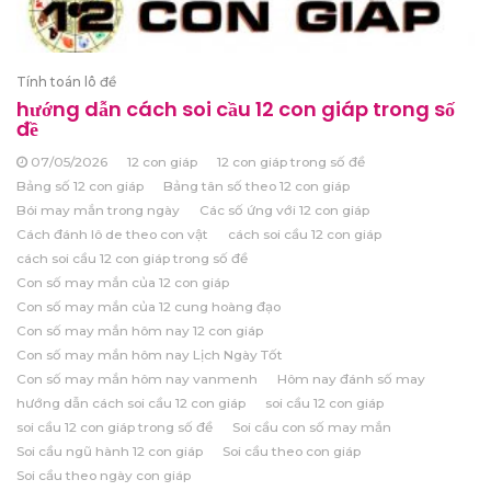
Tính toán lô đề
hướng dẫn cách soi cầu 12 con giáp trong số
đề
07/05/2026
12 con giáp
12 con giáp trong số đề
Bảng số 12 con giáp
Bảng tân số theo 12 con giáp
Bói may mắn trong ngày
Các số ứng với 12 con giáp
Cách đánh lô de theo con vật
cách soi cầu 12 con giáp
cách soi cầu 12 con giáp trong số đề
Con số may mắn của 12 con giáp
Con số may mắn của 12 cung hoàng đạo
Con số may mắn hôm nay 12 con giáp
Con số may mắn hôm nay Lịch Ngày Tốt
Con số may mắn hôm nay vanmenh
Hôm nay đánh số may
hướng dẫn cách soi cầu 12 con giáp
soi cầu 12 con giáp
soi cầu 12 con giáp trong số đề
Soi cầu con số may mắn
Soi cầu ngũ hành 12 con giáp
Soi cầu theo con giáp
Soi cầu theo ngày con giáp