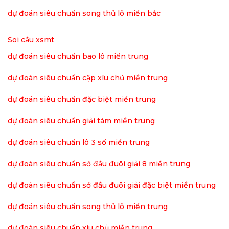
dự đoán siêu chuẩn song thủ lô miền bắc
Soi cầu xsmt
dự đoán siêu chuẩn bao lô miền trung
dự đoán siêu chuẩn cặp xíu chủ miền trung
dự đoán siêu chuẩn đặc biệt miền trung
dự đoán siêu chuẩn giải tám miền trung
dự đoán siêu chuẩn lô 3 số miền trung
dự đoán siêu chuẩn sớ đầu đuôi giải 8 miền trung
dự đoán siêu chuẩn sớ đầu đuôi giải đặc biệt miền trung
dự đoán siêu chuẩn song thủ lô miền trung
dự đoán siêu chuẩn xíu chủ miền trung