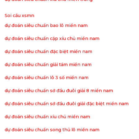
Soi cầu xsmn
dự đoán siêu chuẩn bao lô miền nam
dự đoán siêu chuẩn cặp xíu chủ miền nam
dự đoán siêu chuẩn đặc biệt miền nam
dự đoán siêu chuẩn giải tám miền nam
dự đoán siêu chuẩn lô 3 số miền nam
dự đoán siêu chuẩn sớ đầu đuôi giải 8 miền nam
dự đoán siêu chuẩn sớ đầu đuôi giải đặc biệt miền nam
dự đoán siêu chuẩn xíu chủ miền nam
dự đoán siêu chuẩn song thủ lô miền nam