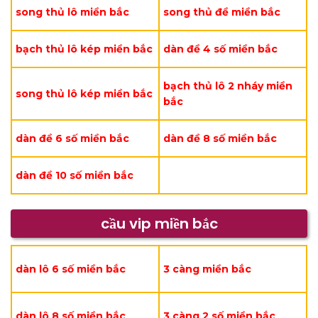
song thủ lô miền bắc
song thủ đề miền bắc
bạch thủ lô kép miền bắc
dàn đề 4 số miền bắc
bạch thủ lô 2 nháy miền
song thủ lô kép miền bắc
bắc
dàn đề 6 số miền bắc
dàn đề 8 số miền bắc
dàn đề 10 số miền bắc
cầu vip miền bắc
dàn lô 6 số miền bắc
3 càng miền bắc
dàn lô 8 số miền bắc
3 càng 2 số miền bắc