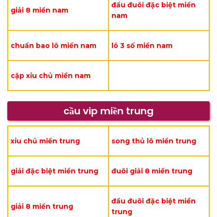
đầu đuôi đặc biệt miền
giải 8 miền nam
nam
chuẩn bao lô miền nam
lô 3 số miền nam
cặp xỉu chủ miền nam
cầu vip miền trung
xỉu chủ miền trung
song thủ lô miền trung
giải đặc biệt miền trung
đuôi giải 8 miền trung
đầu đuôi đặc biệt miền
giải 8 miền trung
trung