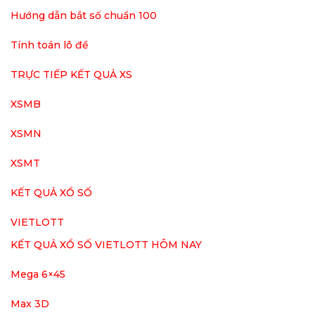
Hướng dẫn bắt số chuẩn 100
Tính toán lô đề
TRỰC TIẾP KẾT QUẢ XS
XSMB
XSMN
XSMT
KẾT QUẢ XỔ SỐ
VIETLOTT
KẾT QUẢ XỔ SỐ VIETLOTT HÔM NAY
Mega 6×45
Max 3D