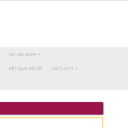
Soi cầu xsmn
KẾT QUẢ XỔ SỐ
VIETLOTT