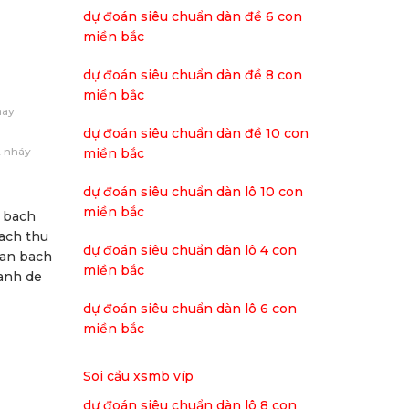
dự đoán siêu chuẩn dàn đề 6 con
miền bắc
dự đoán siêu chuẩn dàn đề 8 con
miền bắc
nay
dự đoán siêu chuẩn dàn đề 10 con
 2 nháy
miền bắc
dự đoán siêu chuẩn dàn lô 10 con
miền bắc
t bach
ach thu
dự đoán siêu chuẩn dàn lô 4 con
oan bach
miền bắc
danh de
dự đoán siêu chuẩn dàn lô 6 con
miền bắc
Soi cầu xsmb víp
dự đoán siêu chuẩn dàn lô 8 con