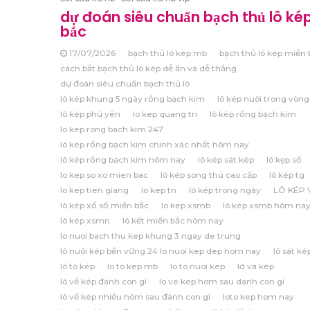
dự đoán siêu chuẩn bạch thủ lô ké
bắc
17/07/2026
bạch thủ lô kép mb
bạch thủ lô kép miền 
cách bắt bạch thủ lô kép dễ ăn và dễ thắng
dự đoán siêu chuẩn bạch thủ lô
lô kép khung 5 ngày rồng bạch kim
lô kép nuôi trong vòng
lô kép phú yên
lo kep quang tri
lô kép rồng bạch kim
lo kep rong bach kim 247
lô kép rồng bạch kim chính xác nhất hôm nay
lô kép rồng bạch kim hôm nay
lô kép sát kép
lô kẹp số
lo kep so xo mien bac
lô kép song thủ cao cấp
lô kép tg
lo kep tien giang
lo kep tn
lô kép trong ngày
LÔ KÉP 
lô kép xổ số miền bắc
lo kep xsmb
lô kép xsmb hôm na
lô kép xsmn
lô kết miền bắc hôm nay
lo nuoi bach thu kep khung 3 ngay de trung
lô nuôi kép bền vững 24 lo nuoi kep dep hom nay
lô sát ké
lô tô kép
lo to kep mb
lo to nuoi kep
lơ và kép
lô về kép đánh con gì
lo ve kep hom sau danh con gi
lô về kép nhiều hôm sau đánh con gì
loto kep hom nay