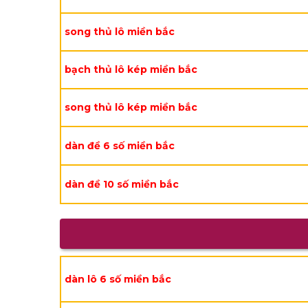
song thủ lô miền bắc
bạch thủ lô kép miền bắc
song thủ lô kép miền bắc
dàn đề 6 số miền bắc
dàn đề 10 số miền bắc
dàn lô 6 số miền bắc