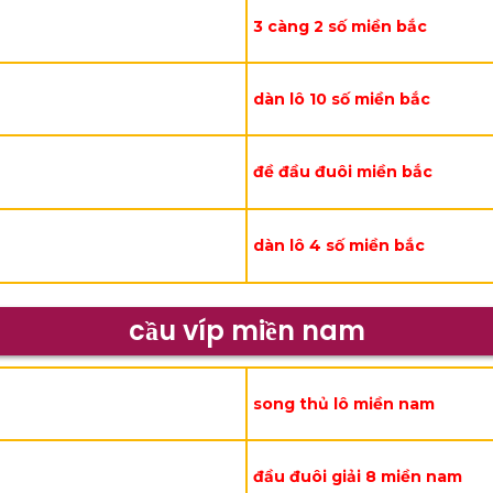
3 càng 2 số miền bắc
dàn lô 10 số miền bắc
đề đầu đuôi miền bắc
dàn lô 4 số miền bắc
cầu víp miền nam
song thủ lô miền nam
đầu đuôi giải 8 miền nam