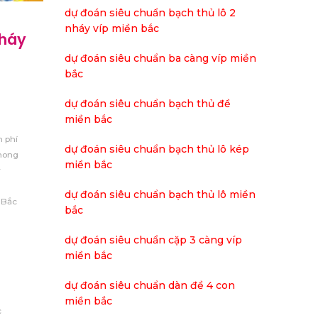
dự đoán siêu chuẩn bạch thủ lô 2
nháy víp miền bắc
nháy
dự đoán siêu chuẩn ba càng víp miền
bắc
dự đoán siêu chuẩn bạch thủ đề
miền bắc
n phí
dự đoán siêu chuẩn bạch thủ lô kép
thong
miền bắc
y
dự đoán siêu chuẩn bạch thủ lô miền
 Bắc
bắc
dự đoán siêu chuẩn cặp 3 càng víp
miền bắc
dự đoán siêu chuẩn dàn đề 4 con
miền bắc
c