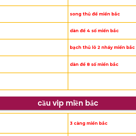
song thủ đề miền bắc
dàn đề 4 số miền bắc
bạch thủ lô 2 nháy miền bắc
dàn đề 8 số miền bắc
cầu vip miền bắc
3 càng miền bắc