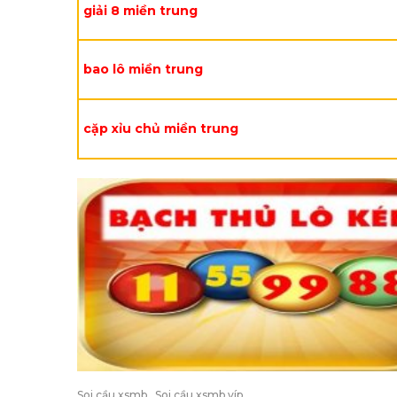
giải 8 miền trung
bao lô miền trung
cặp xỉu chủ miền trung
Soi cầu xsmb
Soi cầu xsmb víp