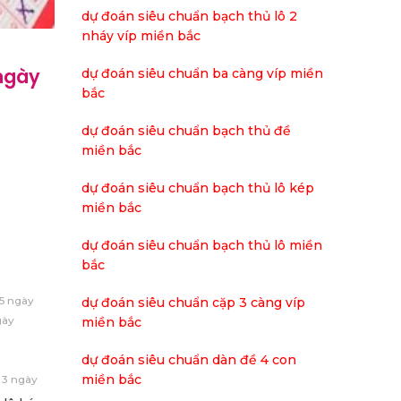
dự đoán siêu chuẩn bạch thủ lô 2
nháy víp miền bắc
 ngày
dự đoán siêu chuẩn ba càng víp miền
bắc
dự đoán siêu chuẩn bạch thủ đề
miền bắc
dự đoán siêu chuẩn bạch thủ lô kép
miền bắc
dự đoán siêu chuẩn bạch thủ lô miền
bắc
 5 ngày
dự đoán siêu chuẩn cặp 3 càng víp
gày
miền bắc
dự đoán siêu chuẩn dàn đề 4 con
miền bắc
 3 ngày