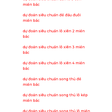
miền bắc
dự đoán siêu chuẩn đề đầu đuôi
miền bắc
dự đoán siêu chuẩn lô xiên 2 miền
bắc
dự đoán siêu chuẩn lô xiên 3 miền
bắc
dự đoán siêu chuẩn lô xiên 4 miền
bắc
dự đoán siêu chuẩn song thủ đề
miền bắc
dự đoán siêu chuẩn song thủ lô kép
miền bắc
dự đoán siêu chuẩn song thủ lô miền