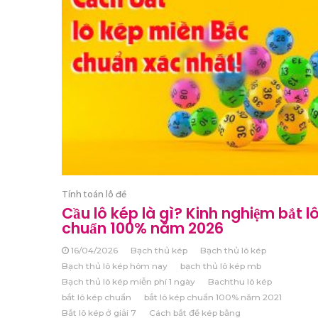
Tính toán lô đề
Cầu lô kép là gì? Kinh nghiệm bắt l
chuẩn 100% năm 2026
16/04/2026
Bạch thủ kép
Bạch thủ lô kép
Bạch thủ lô kép hôm nay
bạch thủ lô kép mb
Bạch thủ lô kép miễn phí 1 ngày
Bachthu lô kép
bắt lô kép chuẩn
bắt lô kép chuẩn 100% năm 2021
Bắt lô kép ở giải 7
Cách bắt đề kép bằng