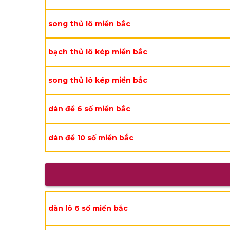
song thủ lô miền bắc
bạch thủ lô kép miền bắc
song thủ lô kép miền bắc
dàn đề 6 số miền bắc
dàn đề 10 số miền bắc
dàn lô 6 số miền bắc