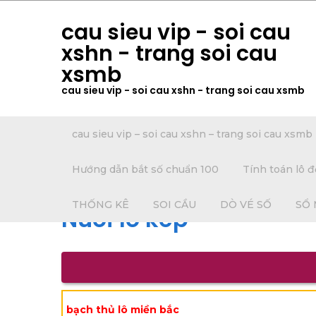
cau sieu vip - soi cau
xshn - trang soi cau
xsmb
cau sieu vip - soi cau xshn - trang soi cau xsmb
cau sieu vip – soi cau xshn – trang soi cau xsmb
Hướng dẫn bắt số chuẩn 100
Tính toán lô đ
Home
Nuôi lô kép
THỐNG KÊ
SOI CẦU
DÒ VÉ SỐ
SỔ
Nuôi lô kép
bạch thủ lô miền bắc