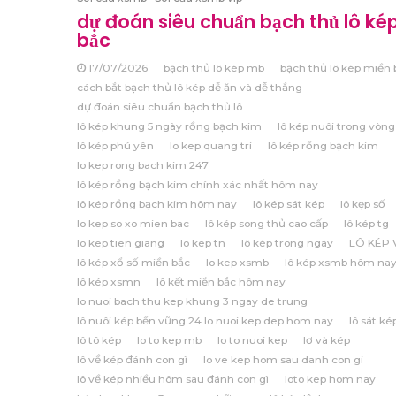
dự đoán siêu chuẩn bạch thủ lô ké
bắc
17/07/2026
bạch thủ lô kép mb
bạch thủ lô kép miền 
cách bắt bạch thủ lô kép dễ ăn và dễ thắng
dự đoán siêu chuẩn bạch thủ lô
lô kép khung 5 ngày rồng bạch kim
lô kép nuôi trong vòng
lô kép phú yên
lo kep quang tri
lô kép rồng bạch kim
lo kep rong bach kim 247
lô kép rồng bạch kim chính xác nhất hôm nay
lô kép rồng bạch kim hôm nay
lô kép sát kép
lô kẹp số
lo kep so xo mien bac
lô kép song thủ cao cấp
lô kép tg
lo kep tien giang
lo kep tn
lô kép trong ngày
LÔ KÉP 
lô kép xổ số miền bắc
lo kep xsmb
lô kép xsmb hôm na
lô kép xsmn
lô kết miền bắc hôm nay
lo nuoi bach thu kep khung 3 ngay de trung
lô nuôi kép bền vững 24 lo nuoi kep dep hom nay
lô sát ké
lô tô kép
lo to kep mb
lo to nuoi kep
lơ và kép
lô về kép đánh con gì
lo ve kep hom sau danh con gi
lô về kép nhiều hôm sau đánh con gì
loto kep hom nay