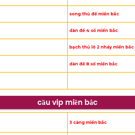
song thủ đề miền bắc
dàn đề 4 số miền bắc
bạch thủ lô 2 nháy miền bắc
dàn đề 8 số miền bắc
cầu vip miền bắc
3 càng miền bắc