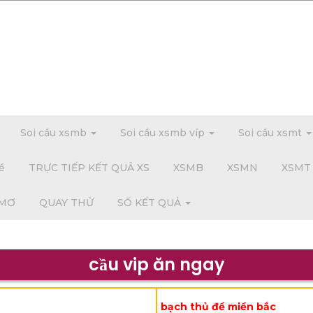
Soi cầu xsmb
Soi cầu xsmb víp
Soi cầu xsmt
ề
TRỰC TIẾP KẾT QUẢ XS
XSMB
XSMN
XSMT
 MƠ
QUAY THỬ
SỐ KẾT QUẢ
cầu vip ăn ngay
bạch thủ đề miền bắc