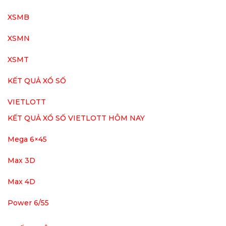
XSMB
XSMN
XSMT
KẾT QUẢ XỔ SỐ
VIETLOTT
KẾT QUẢ XỔ SỐ VIETLOTT HÔM NAY
Mega 6×45
Max 3D
Max 4D
Power 6/55