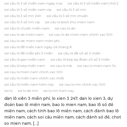
soi cầu lô 3 số miền nam ngày mai
soi cầu lô 3 số miền nam thứ 2
soi cầu lô 3 số miền nam vip
soi cầu lô 3 số mn
soi cầu lô 3 số mn 24h
soi cầu lô 3 số mn chuẩn
soi cầu lô 3 số mn vip
soi cau lo bach thu mien nam
soi cầu lô chuẩn miền nam
soi cau lo de
soi cau lo de mien nam
soi cau lo de mien nam chinh xac 100
soi cau lo de mien nam mien phi
soi cầu lô đề miền nam ngày 24 tháng 8
soi cầu lô đề miễn phí 3 miền
soi cầu lô đề xổ số 3 miền
soi cầu lô gan miền nam
soi cầu lô kép dự đoán xổ số 3 miền
soi cầu lô kép miền nam
soi cau lo mb
soi cau lo mien nam 3s
soi cau lo mien nam chinh xac 100
soi cầu lô miền nam chính xác nhất
soi cầu lô miền nam hôm nay
soi cau lo mn chinh xac 100
soi lo
soi lo de mn
soi lo mn hom nay
dàn lô xiên 3 miễn phí, lo xien 3 247, dan lo xien 3, dự
đoán bao lô miền nam, bao lo mien nam, bao lô số đề
miền nam, cách tính bao lô miền nam, cách đánh bao lô
miền nam, cách soi cầu miền nam, cách đánh số đề, chot
so mien nam, […]