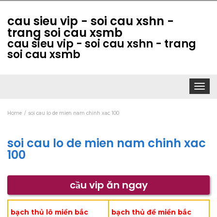
cau sieu vip - soi cau xshn -
trang soi cau xsmb
cau sieu vip - soi cau xshn - trang
soi cau xsmb
Toggle
navigat
Home
soi cau lo de mien nam chinh xac 100
soi cau lo de mien nam chinh xac
100
cầu vip ăn ngay
bạch thủ lô miền bắc
bạch thủ đề miền bắc