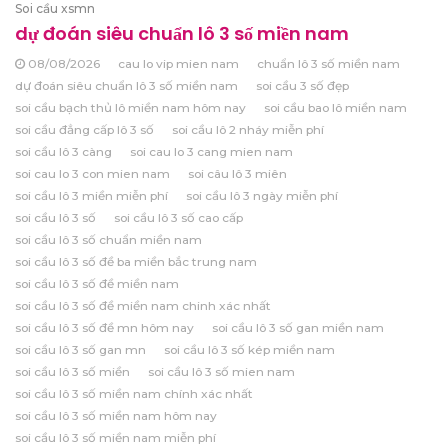
Soi cầu xsmn
dự đoán siêu chuẩn lô 3 số miền nam
08/08/2026
cau lo vip mien nam
chuẩn lô 3 số miền nam
dự đoán siêu chuẩn lô 3 số miền nam
soi cầu 3 số đẹp
soi cầu bạch thủ lô miền nam hôm nay
soi cầu bao lô miền nam
soi cầu đẳng cấp lô 3 số
soi cầu lô 2 nháy miễn phí
soi cầu lô 3 càng
soi cau lo 3 cang mien nam
soi cau lo 3 con mien nam
soi câu lô 3 miên
soi cầu lô 3 miền miễn phí
soi cầu lô 3 ngày miễn phí
soi cầu lô 3 số
soi cầu lô 3 số cao cấp
soi cầu lô 3 số chuẩn miền nam
soi cầu lô 3 số đề ba miền bắc trung nam
soi cầu lô 3 số đề miền nam
soi cầu lô 3 số đề miền nam chinh xác nhất
soi cầu lô 3 số đề mn hôm nay
soi cầu lô 3 số gan miền nam
soi cầu lô 3 số gan mn
soi cầu lô 3 số kép miền nam
soi cầu lô 3 số miền
soi cầu lô 3 số mien nam
soi cầu lô 3 số miền nam chính xác nhất
soi cầu lô 3 số miền nam hôm nay
soi cầu lô 3 số miền nam miễn phí