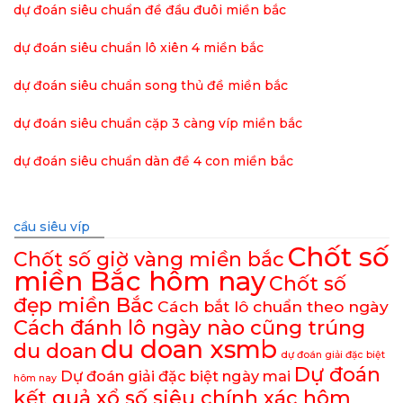
dự đoán siêu chuẩn đề đầu đuôi miền bắc
dự đoán siêu chuẩn lô xiên 4 miền bắc
dự đoán siêu chuẩn song thủ đề miền bắc
dự đoán siêu chuẩn cặp 3 càng víp miền bắc
dự đoán siêu chuẩn dàn đề 4 con miền bắc
cầu siêu víp
Chốt số
Chốt số giờ vàng miền bắc
miền Bắc hôm nay
Chốt số
đẹp miền Bắc
Cách bắt lô chuẩn theo ngày
Cách đánh lô ngày nào cũng trúng
du doan xsmb
du doan
dự đoán giải đặc biệt
Dự đoán
Dự đoán giải đặc biệt ngày mai
hôm nay
kết quả xổ số siêu chính xác hôm