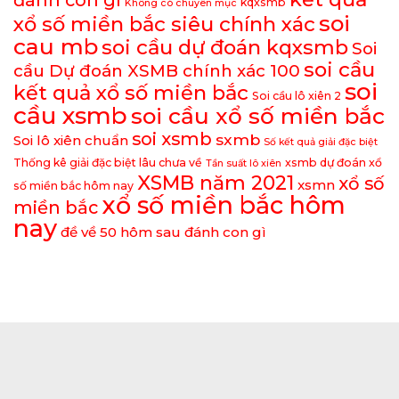
đánh con gì
kqxsmb
Không có chuyên mục
soi
xổ số miền bắc siêu chính xác
cau mb
soi cầu dự đoán kqxsmb
Soi
soi cầu
cầu Dự đoán XSMB chính xác 100
soi
kết quả xổ số miền bắc
Soi cầu lô xiên 2
cầu xsmb
soi cầu xổ số miền bắc
soi xsmb
sxmb
Soi lô xiên chuẩn
Số kết quả giải đặc biệt
Thống kê giải đặc biệt lâu chưa về
xsmb dự đoán xổ
Tần suất lô xiên
XSMB năm 2021
xổ số
xsmn
số miền bắc hôm nay
xổ số miền bắc hôm
miền bắc
nay
đề về 50 hôm sau đánh con gì