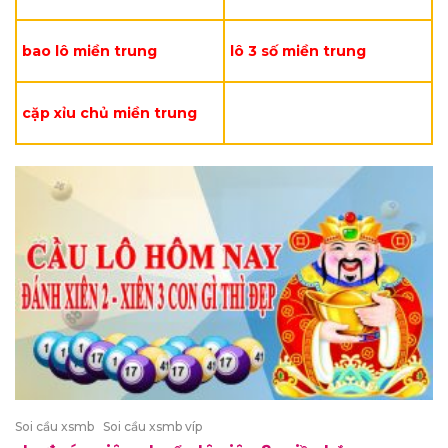
bao lô miền trung
lô 3 số miền trung
cặp xỉu chủ miền trung
Soi cầu xsmb
Soi cầu xsmb víp