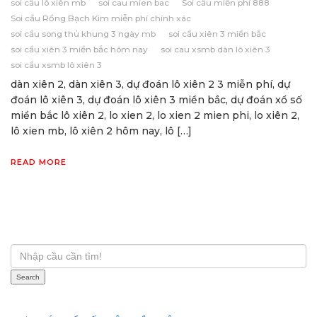
soi cầu lô xiên mb
soi cau mien bac
Soi cầu miễn phí 888
Soi cầu Rồng Bạch Kim miễn phí chính xác
soi cầu song thủ khung 3 ngày mb
soi cầu xiên 3 miền bắc
soi cầu xiên 3 miền bắc hôm nay
soi cau xsmb dàn lô xiên 3
soi cầu xsmb lô xiên 3
dàn xiên 2, dàn xiên 3, dự đoán lô xiên 2 3 miễn phí, dự
đoán lô xiên 3, dự đoán lô xiên 3 miền bắc, dự đoán xổ số
miền bắc lô xiên 2, lo xien 2, lo xien 2 mien phi, lo xiên 2,
lô xien mb, lô xiên 2 hôm nay, lô […]
READ MORE
Search