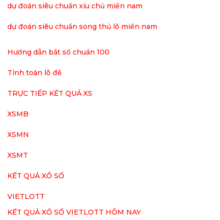
dự đoán siêu chuẩn xíu chủ miền nam
dự đoán siêu chuẩn song thủ lô miền nam
Hướng dẫn bắt số chuẩn 100
Tính toán lô đề
TRỰC TIẾP KẾT QUẢ XS
XSMB
XSMN
XSMT
KẾT QUẢ XỔ SỐ
VIETLOTT
KẾT QUẢ XỔ SỐ VIETLOTT HÔM NAY