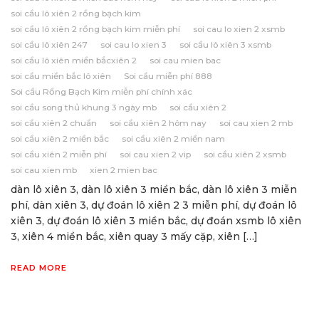
soi cầu lô xiên 2 rồng bạch kim
soi cầu lô xiên 2 rồng bạch kim miễn phí
soi cau lo xien 2 xsmb
soi cầu lô xiên 247
soi cau lo xien 3
soi cầu lô xiên 3 xsmb
soi cầu lô xiên miền bắcxiên 2
soi cau mien bac
soi cầu miền bắc lô xiên
Soi cầu miễn phí 888
Soi cầu Rồng Bạch Kim miễn phí chính xác
soi cầu song thủ khung 3 ngày mb
soi cầu xiên 2
soi cầu xiên 2 chuẩn
soi cầu xiên 2 hôm nay
soi cau xien 2 mb
soi cầu xiên 2 miền bắc
soi cầu xiên 2 miền nam
soi cầu xiên 2 miễn phí
soi cau xien 2 vip
soi cầu xiên 2 xsmb
soi cau xien mb
xien 2 mien bac
dàn lô xiên 3, dàn lô xiên 3 miền bắc, dàn lô xiên 3 miễn
phí, dàn xiên 3, dự đoán lô xiên 2 3 miễn phí, dự đoán lô
xiên 3, dự đoán lô xiên 3 miền bắc, dự đoán xsmb lô xiên
3, xiên 4 miền bắc, xiên quay 3 mấy cặp, xiên […]
READ MORE