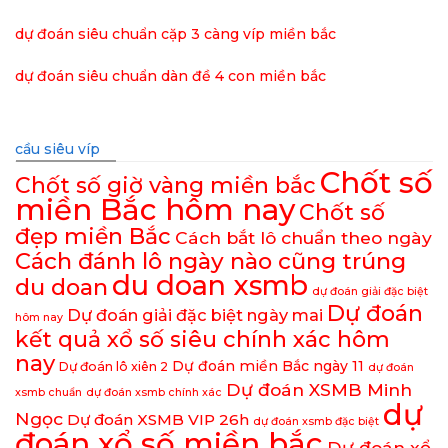
dự đoán siêu chuẩn cặp 3 càng víp miền bắc
dự đoán siêu chuẩn dàn đề 4 con miền bắc
cầu siêu víp
Chốt số
Chốt số giờ vàng miền bắc
miền Bắc hôm nay
Chốt số
đẹp miền Bắc
Cách bắt lô chuẩn theo ngày
Cách đánh lô ngày nào cũng trúng
du doan xsmb
du doan
dự đoán giải đặc biệt
Dự đoán
Dự đoán giải đặc biệt ngày mai
hôm nay
kết quả xổ số siêu chính xác hôm
nay
Dự đoán miền Bắc ngày 11
Dự đoán lô xiên 2
dự đoán
Dự đoán XSMB Minh
xsmb chuẩn
dự đoán xsmb chính xác
dự
Ngọc
Dự đoán XSMB VIP 26h
dự đoán xsmb đặc biệt
đoán xổ số miền bắc
Dự đoán xổ