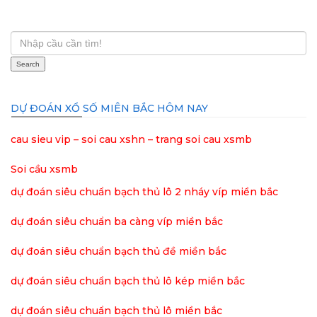
Search
DỰ ĐOÁN XỔ SỐ MIÊN BẮC HÔM NAY
cau sieu vip – soi cau xshn – trang soi cau xsmb
Soi cầu xsmb
dự đoán siêu chuẩn bạch thủ lô 2 nháy víp miền bắc
dự đoán siêu chuẩn ba càng víp miền bắc
dự đoán siêu chuẩn bạch thủ đề miền bắc
dự đoán siêu chuẩn bạch thủ lô kép miền bắc
dự đoán siêu chuẩn bạch thủ lô miền bắc