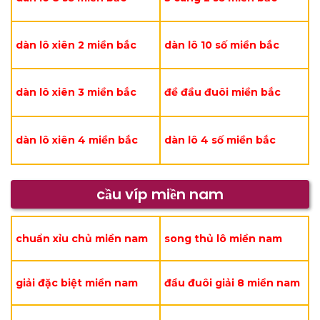
dàn lô xiên 2 miền bắc
dàn lô 10 số miền bắc
dàn lô xiên 3 miền bắc
đề đầu đuôi miền bắc
dàn lô xiên 4 miền bắc
dàn lô 4 số miền bắc
cầu víp miền nam
chuẩn xỉu chủ miền nam
song thủ lô miền nam
giải đặc biệt miền nam
đầu đuôi giải 8 miền nam