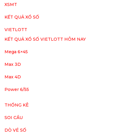
XSMT
KẾT QUẢ XỔ SỐ
VIETLOTT
KẾT QUẢ XỔ SỐ VIETLOTT HÔM NAY
Mega 6×45
Max 3D
Max 4D
Power 6/55
THỐNG KÊ
SOI CẦU
DÒ VÉ SỐ