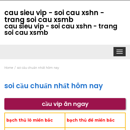
cau sieu vip - soi cau xshn -
trang soi cau xsmb
cau sieu vip - soi cau xshn - trang
soi cau xsmb
Toggle
navigat
Home
soi cầu chuẩn nhất hôm nay
soi cầu chuẩn nhất hôm nay
cầu vip ăn ngay
bạch thủ lô miền bắc
bạch thủ đề miền bắc