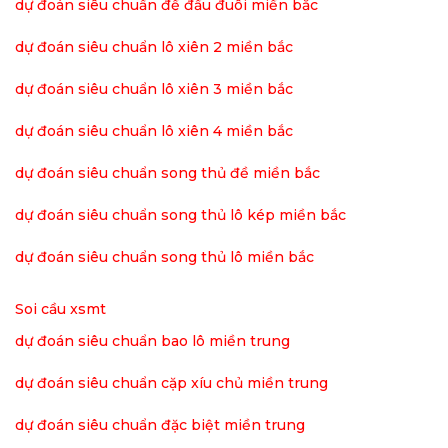
dự đoán siêu chuẩn đề đầu đuôi miền bắc
dự đoán siêu chuẩn lô xiên 2 miền bắc
dự đoán siêu chuẩn lô xiên 3 miền bắc
dự đoán siêu chuẩn lô xiên 4 miền bắc
dự đoán siêu chuẩn song thủ đề miền bắc
dự đoán siêu chuẩn song thủ lô kép miền bắc
dự đoán siêu chuẩn song thủ lô miền bắc
Soi cầu xsmt
dự đoán siêu chuẩn bao lô miền trung
dự đoán siêu chuẩn cặp xíu chủ miền trung
dự đoán siêu chuẩn đặc biệt miền trung