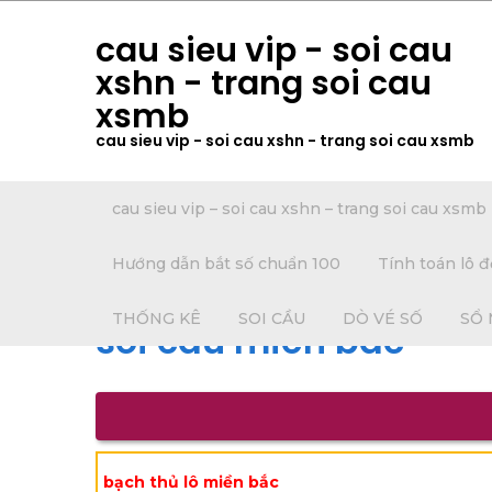
cau sieu vip - soi cau
xshn - trang soi cau
xsmb
cau sieu vip - soi cau xshn - trang soi cau xsmb
cau sieu vip – soi cau xshn – trang soi cau xsmb
Hướng dẫn bắt số chuẩn 100
Tính toán lô đ
Home
soi cau mien bac
THỐNG KÊ
SOI CẦU
DÒ VÉ SỐ
SỔ
soi cau mien bac
bạch thủ lô miền bắc