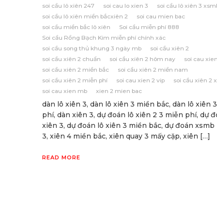
soi cầu lô xiên 247
soi cau lo xien 3
soi cầu lô xiên 3 xsm
soi cầu lô xiên miền bắcxiên 2
soi cau mien bac
soi cầu miền bắc lô xiên
Soi cầu miễn phí 888
Soi cầu Rồng Bạch Kim miễn phí chính xác
soi cầu song thủ khung 3 ngày mb
soi cầu xiên 2
soi cầu xiên 2 chuẩn
soi cầu xiên 2 hôm nay
soi cau xie
soi cầu xiên 2 miền bắc
soi cầu xiên 2 miền nam
soi cầu xiên 2 miễn phí
soi cau xien 2 vip
soi cầu xiên 2
soi cau xien mb
xien 2 mien bac
dàn lô xiên 3, dàn lô xiên 3 miền bắc, dàn lô xiên 
phí, dàn xiên 3, dự đoán lô xiên 2 3 miễn phí, dự đ
xiên 3, dự đoán lô xiên 3 miền bắc, dự đoán xsmb 
3, xiên 4 miền bắc, xiên quay 3 mấy cặp, xiên […]
READ MORE