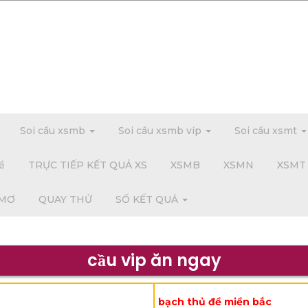
Soi cầu xsmb
Soi cầu xsmb víp
Soi cầu xsmt
ề
TRỰC TIẾP KẾT QUẢ XS
XSMB
XSMN
XSMT
 MƠ
QUAY THỬ
SỐ KẾT QUẢ
cầu vip ăn ngay
bạch thủ đề miền bắc