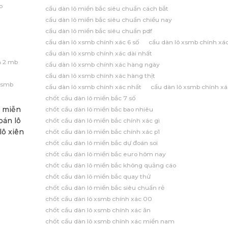
b
cầu dàn lô miền bắc siêu chuẩn cách bắt
cầu dàn lô miền bắc siêu chuẩn chiều nay
cầu dàn lô miền bắc siêu chuẩn pdf
cầu dàn lô xsmb chính xác 6 số
cầu dàn lô xsmb chính xá
cầu dàn lô xsmb chính xác dài nhất
n 2 mb
cầu dàn lô xsmb chính xác hàng ngày
cầu dàn lô xsmb chính xác hàng thịt
 xsmb
cầu dàn lô xsmb chính xác nhất
cầu dàn lô xsmb chính x
chốt cầu dàn lô miền bắc 7 số
3 miễn
chốt cầu dàn lô miền bắc bao nhiêu
oán lô
chốt cầu dàn lô miền bắc chính xác gì
lô xiên
chốt cầu dàn lô miền bắc chính xác p1
chốt cầu dàn lô miền bắc dự đoán soi
chốt cầu dàn lô miền bắc euro hôm nay
chốt cầu dàn lô miền bắc không quảng cáo
chốt cầu dàn lô miền bắc quay thử
chốt cầu dàn lô miền bắc siêu chuẩn rẻ
chốt cầu dàn lô xsmb chính xác 00
chốt cầu dàn lô xsmb chính xác ăn
chốt cầu dàn lô xsmb chính xác miền nam