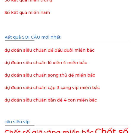
Số kết quả miền trung
Số kết quả miền nam
Kết quả SOI CẦU mới nhất
dự đoán siêu chuẩn đề đầu đuôi miền bắc
dự đoán siêu chuẩn lô xiên 4 miền bắc
dự đoán siêu chuẩn song thủ đề miền bắc
dự đoán siêu chuẩn cặp 3 càng víp miền bắc
dự đoán siêu chuẩn dàn đề 4 con miền bắc
cầu siêu víp
Chốt số
Chốt số giờ vàng miền bắc