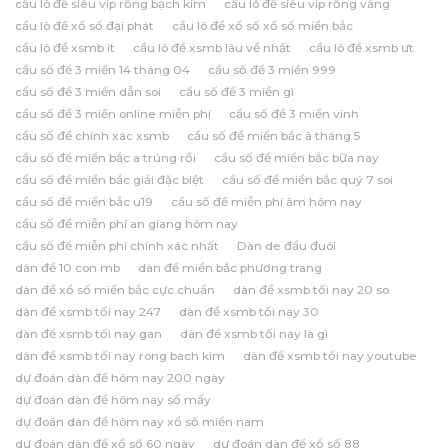
cầu lô đề siêu vip rồng bạch kim
cầu lô đề siêu vip rồng vàng
cầu lô đề xổ số đại phát
cầu lô đề xổ số xổ số miền bắc
cầu lô đề xsmb it
cầu lô đề xsmb lâu về nhất
cầu lô đề xsmb ưt
cầu số đề 3 miền 14 tháng 04
cầu số đề 3 miền 999
cầu số đề 3 miền dẫn soi
cầu số đề 3 miền gì
cầu số đề 3 miền online miễn phí
cầu số đề 3 miền vinh
cầu số đề chính xác xsmb
cầu số đề miền bắc â tháng 5
cầu số đề miền bắc a trúng rồi
cầu số đề miền bắc bữa nay
cầu số đề miền bắc giải đặc biệt
cầu số đề miền bắc quý 7 soi
cầu số đề miền bắc u19
cầu số đề miễn phí âm hôm nay
cầu số đề miễn phí an giang hôm nay
cầu số đề miễn phí chính xác nhất
Dàn de đầu đuôi
dàn đề 10 con mb
dàn đề miền bắc phương trang
dàn đề xổ số miền bắc cực chuẩn
dàn đề xsmb tối nay 20 so
dàn đề xsmb tối nay 247
dàn đề xsmb tối nay 30
dàn đề xsmb tối nay gan
dàn đề xsmb tối nay là gì
dàn đề xsmb tối nay rong bach kim
dàn đề xsmb tối nay youtube
dự đoán dàn đề hôm nay 200 ngày
dự đoán dàn đề hôm nay số mấy
dự đoán dàn đề hôm nay xổ số miền nam
dự đoán dàn đề xổ số 60 ngày
dự đoán dàn đề xổ số 88