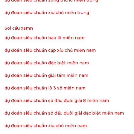
dự đoán siêu chuẩn song thủ lô miền trung
dự đoán siêu chuẩn xíu chủ miền trung
Soi cầu xsmn
dự đoán siêu chuẩn bao lô miền nam
dự đoán siêu chuẩn cặp xíu chủ miền nam
dự đoán siêu chuẩn đặc biệt miền nam
dự đoán siêu chuẩn giải tám miền nam
dự đoán siêu chuẩn lô 3 số miền nam
dự đoán siêu chuẩn sớ đầu đuôi giải 8 miền nam
dự đoán siêu chuẩn sớ đầu đuôi giải đặc biệt miền nam
dự đoán siêu chuẩn xíu chủ miền nam