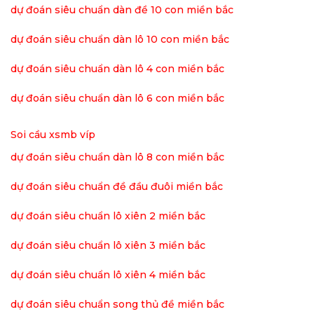
dự đoán siêu chuẩn dàn đề 10 con miền bắc
dự đoán siêu chuẩn dàn lô 10 con miền bắc
dự đoán siêu chuẩn dàn lô 4 con miền bắc
dự đoán siêu chuẩn dàn lô 6 con miền bắc
Soi cầu xsmb víp
dự đoán siêu chuẩn dàn lô 8 con miền bắc
dự đoán siêu chuẩn đề đầu đuôi miền bắc
dự đoán siêu chuẩn lô xiên 2 miền bắc
dự đoán siêu chuẩn lô xiên 3 miền bắc
dự đoán siêu chuẩn lô xiên 4 miền bắc
dự đoán siêu chuẩn song thủ đề miền bắc