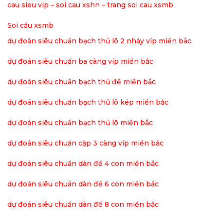
cau sieu vip – soi cau xshn – trang soi cau xsmb
Soi cầu xsmb
dự đoán siêu chuẩn bạch thủ lô 2 nháy víp miền bắc
dự đoán siêu chuẩn ba càng víp miền bắc
dự đoán siêu chuẩn bạch thủ đề miền bắc
dự đoán siêu chuẩn bạch thủ lô kép miền bắc
dự đoán siêu chuẩn bạch thủ lô miền bắc
dự đoán siêu chuẩn cặp 3 càng víp miền bắc
dự đoán siêu chuẩn dàn đề 4 con miền bắc
dự đoán siêu chuẩn dàn đề 6 con miền bắc
dự đoán siêu chuẩn dàn đề 8 con miền bắc