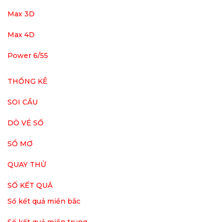
Max 3D
Max 4D
Power 6/55
THỐNG KÊ
SOI CẦU
DÒ VÉ SỐ
SỔ MƠ
QUAY THỬ
SỐ KẾT QUẢ
Số kết quả miền bắc