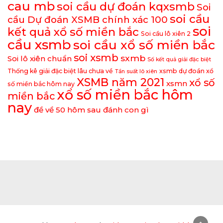
cau mb
soi cầu dự đoán kqxsmb
Soi
soi cầu
cầu Dự đoán XSMB chính xác 100
soi
kết quả xổ số miền bắc
Soi cầu lô xiên 2
cầu xsmb
soi cầu xổ số miền bắc
soi xsmb
sxmb
Soi lô xiên chuẩn
Số kết quả giải đặc biệt
Thống kê giải đặc biệt lâu chưa về
xsmb dự đoán xổ
Tần suất lô xiên
XSMB năm 2021
xổ số
xsmn
số miền bắc hôm nay
xổ số miền bắc hôm
miền bắc
nay
đề về 50 hôm sau đánh con gì