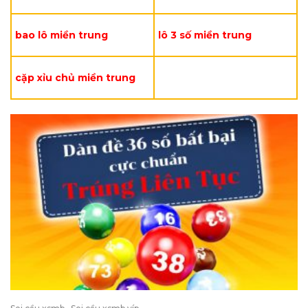
bao lô miền trung
lô 3 số miền trung
cặp xỉu chủ miền trung