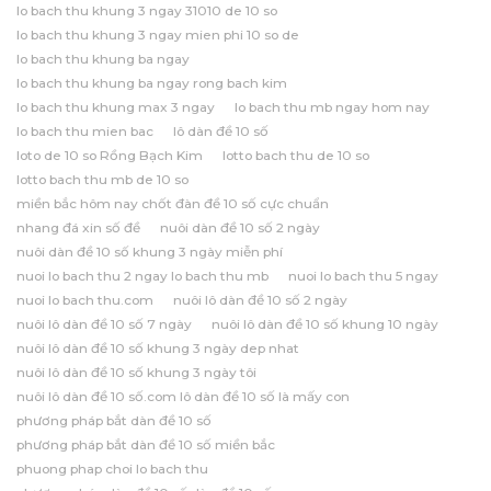
lo bach thu khung 3 ngay 31010 de 10 so
lo bach thu khung 3 ngay mien phi 10 so de
lo bach thu khung ba ngay
lo bach thu khung ba ngay rong bach kim
lo bach thu khung max 3 ngay
lo bach thu mb ngay hom nay
lo bach thu mien bac
lô dàn đề 10 số
loto de 10 so Rồng Bạch Kim
lotto bach thu de 10 so
lotto bach thu mb de 10 so
miền bắc hôm nay chốt đàn đề 10 số cực chuẩn
nhang đá xin số đề
nuôi dàn đề 10 số 2 ngày
nuôi dàn đề 10 số khung 3 ngày miễn phí
nuoi lo bach thu 2 ngay lo bach thu mb
nuoi lo bach thu 5 ngay
nuoi lo bach thu.com
nuôi lô dàn đề 10 số 2 ngày
nuôi lô dàn đề 10 số 7 ngày
nuôi lô dàn đề 10 số khung 10 ngày
nuôi lô dàn đề 10 số khung 3 ngày dep nhat
nuôi lô dàn đề 10 số khung 3 ngày tôi
nuôi lô dàn đề 10 số.com lô dàn đề 10 số là mấy con
phương pháp bắt dàn đề 10 số
phương pháp bắt dàn đề 10 số miền bắc
phuong phap choi lo bach thu