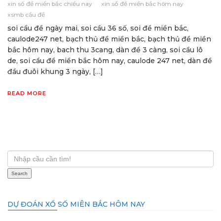
xin số đề miền bắc chiều nay
xin số đề miền bắc hôm nay
xsmb cầu đề
soi cầu đề ngày mai, soi cầu 36 số, soi đề miền bắc,
caulode247 net, bạch thủ đề miền bắc, bạch thủ đề miền
bắc hôm nay, bach thu 3cang, dàn đề 3 càng, soi cầu lô
de, soi cầu đề miền bắc hôm nay, caulode 247 net, dàn đề
đầu đuôi khung 3 ngày, […]
READ MORE
Search
DỰ ĐOÁN XỔ SỐ MIÊN BẮC HÔM NAY