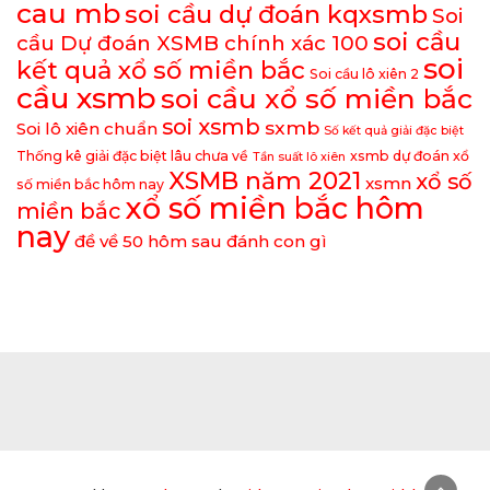
cau mb
soi cầu dự đoán kqxsmb
Soi
soi cầu
cầu Dự đoán XSMB chính xác 100
soi
kết quả xổ số miền bắc
Soi cầu lô xiên 2
cầu xsmb
soi cầu xổ số miền bắc
soi xsmb
sxmb
Soi lô xiên chuẩn
Số kết quả giải đặc biệt
Thống kê giải đặc biệt lâu chưa về
xsmb dự đoán xổ
Tần suất lô xiên
XSMB năm 2021
xổ số
xsmn
số miền bắc hôm nay
xổ số miền bắc hôm
miền bắc
nay
đề về 50 hôm sau đánh con gì