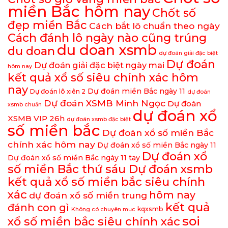
miền Bắc hôm nay
Chốt số
đẹp miền Bắc
Cách bắt lô chuẩn theo ngày
Cách đánh lô ngày nào cũng trúng
du doan xsmb
du doan
dự đoán giải đặc biệt
Dự đoán
Dự đoán giải đặc biệt ngày mai
hôm nay
kết quả xổ số siêu chính xác hôm
nay
Dự đoán miền Bắc ngày 11
Dự đoán lô xiên 2
dự đoán
Dự đoán XSMB Minh Ngọc
Dự đoán
xsmb chuẩn
dự đoán xổ
XSMB VIP 26h
dự đoán xsmb đặc biệt
số miền bắc
Dự đoán xổ số miền Bắc
chính xác hôm nay
Dự đoán xổ số miền Bắc ngày 11
Dự đoán xổ
Dự đoán xổ số miền Bắc ngày 11 tay
số miền Bắc thứ sáu Dự đoán xsmb
kết quả xổ số miền bắc siêu chính
xác
hôm nay
dự đoán xổ số miền trung
kết quả
đánh con gì
kqxsmb
Không có chuyên mục
soi
xổ số miền bắc siêu chính xác