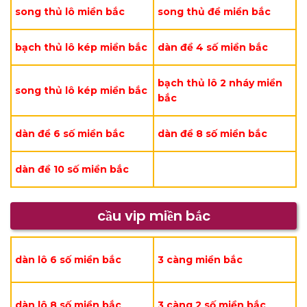
song thủ lô miền bắc
song thủ đề miền bắc
bạch thủ lô kép miền bắc
dàn đề 4 số miền bắc
bạch thủ lô 2 nháy miền
song thủ lô kép miền bắc
bắc
dàn đề 6 số miền bắc
dàn đề 8 số miền bắc
dàn đề 10 số miền bắc
cầu vip miền bắc
dàn lô 6 số miền bắc
3 càng miền bắc
dàn lô 8 số miền bắc
3 càng 2 số miền bắc