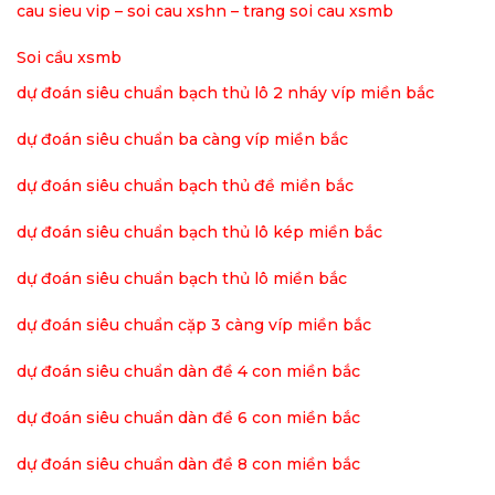
cau sieu vip – soi cau xshn – trang soi cau xsmb
Soi cầu xsmb
dự đoán siêu chuẩn bạch thủ lô 2 nháy víp miền bắc
dự đoán siêu chuẩn ba càng víp miền bắc
dự đoán siêu chuẩn bạch thủ đề miền bắc
dự đoán siêu chuẩn bạch thủ lô kép miền bắc
dự đoán siêu chuẩn bạch thủ lô miền bắc
dự đoán siêu chuẩn cặp 3 càng víp miền bắc
dự đoán siêu chuẩn dàn đề 4 con miền bắc
dự đoán siêu chuẩn dàn đề 6 con miền bắc
dự đoán siêu chuẩn dàn đề 8 con miền bắc