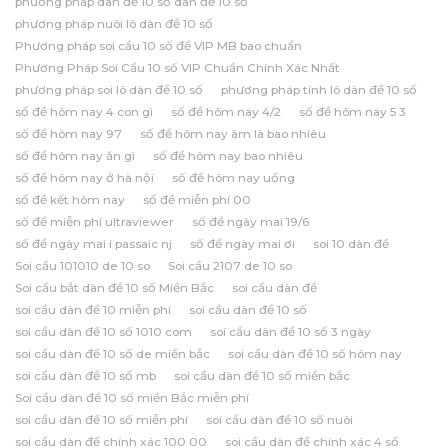
phương pháp dàn đề 10 số dàn đề 10 số
phương pháp nuôi lô dàn đề 10 số
Phương pháp soi cầu 10 số đề VIP MB bao chuẩn
Phương Pháp Soi Cầu 10 số VIP Chuẩn Chính Xác Nhất
phương pháp soi lô dàn đề 10 số
phương pháp tính lô dàn đề 10 số
số đề hôm nay 4 con gì
số đề hôm nay 4/2
số đề hôm nay 5 3
số đề hôm nay 97
số đề hôm nay âm là bao nhiêu
số đề hôm nay ăn gì
số đề hôm nay bao nhiêu
số đề hôm nay ở hà nội
số đề hôm nay uống
số đề kết hôm nay
số đề miễn phí 00
số đề miễn phí ultraviewer
số đề ngày mai 19/6
số đề ngày mai i passaic nj
số đề ngày mai ơi
soi 10 dàn đề
Soi cầu 101010 de 10 so
Soi cầu 2107 de 10 so
Soi cầu bắt dàn đề 10 số Miền Bắc
soi cầu dàn đề
soi cầu dàn đề 10 miễn phí
soi cầu dàn đề 10 số
soi cầu dàn đề 10 số 1010 com
soi cầu dàn đề 10 số 3 ngày
soi cầu dàn đề 10 số de miền bắc
soi cầu dàn đề 10 số hôm nay
soi cầu dàn đề 10 số mb
soi cầu dàn đề 10 số miền bắc
Soi cầu dàn đề 10 số miền Bắc miễn phí
soi cầu dàn đề 10 số miễn phí
soi cầu dàn đề 10 số nuôi
soi cầu dàn đề chính xác 100 00
soi cầu dàn đề chính xác 4 số