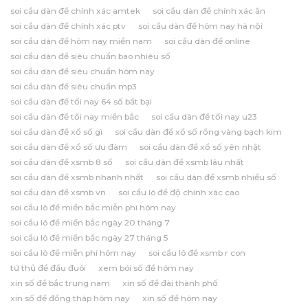
soi cầu dàn đề chính xác amtek
soi cầu dàn đề chính xác ăn
soi cầu dàn đề chính xác ptv
soi cầu dàn đề hôm nay hà nội
soi cầu dàn đề hôm nay miền nam
soi cầu dàn đề online
soi cầu dàn đề siêu chuẩn bao nhiêu số
soi cầu dàn đề siêu chuẩn hôm nay
soi cầu dàn đề siêu chuẩn mp3
soi cầu dàn đề tối nay 64 số bất bại
soi cầu dàn đề tối nay miền bắc
soi cầu dàn đề tối nay u23
soi cầu dàn đề xổ số gì
soi cầu dàn đề xổ số rồng vàng bạch kim
soi cầu dàn đề xổ số ưu đàm
soi cầu dàn đề xổ số yên nhật
soi cầu dàn đề xsmb 8 số
soi cầu dàn đề xsmb lâu nhất
soi cầu dàn đề xsmb nhanh nhất
soi cầu dàn đề xsmb nhiều số
soi cầu dàn đề xsmb vn
soi cầu lô đề độ chính xác cao
soi cầu lô đề miền bắc miễn phí hôm nay
soi cầu lô đề miền bắc ngày 20 tháng 7
soi cầu lô đề miền bắc ngày 27 tháng 5
soi cầu lô đề miễn phí hôm nay
soi cầu lô đề xsmb r con
tứ thủ đề đầu đuôi
xem bói số đề hôm nay
xin số đề bắc trung nam
xin số đề đài thành phố
xin số đề đồng tháp hôm nay
xin số đề hôm nay