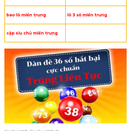
bao lô miền trung
lô 3 số miền trung
cặp xỉu chủ miền trung