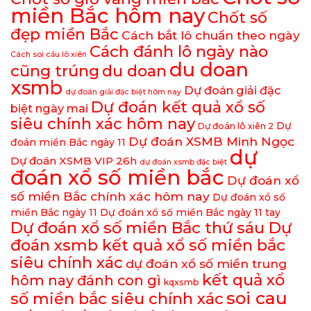
miền Bắc hôm nay
Chốt số
đẹp miền Bắc
Cách bắt lô chuẩn theo ngày
Cách đánh lô ngày nào
Cách soi cầu lô xiên
du doan
cũng trúng
du doan
xsmb
Dự đoán giải đặc
dự đoán giải đặc biệt hôm nay
Dự đoán kết quả xổ số
biệt ngày mai
siêu chính xác hôm nay
Dự
Dự đoán lô xiên 2
Dự đoán XSMB Minh Ngọc
đoán miền Bắc ngày 11
dự
Dự đoán XSMB VIP 26h
dự đoán xsmb đặc biệt
đoán xổ số miền bắc
Dự đoán xổ
số miền Bắc chính xác hôm nay
Dự đoán xổ số
miền Bắc ngày 11
Dự đoán xổ số miền Bắc ngày 11 tay
Dự đoán xổ số miền Bắc thứ sáu Dự
đoán xsmb kết quả xổ số miền bắc
siêu chính xác
dự đoán xổ số miền trung
kết quả xổ
hôm nay đánh con gì
kqxsmb
soi cau
số miền bắc siêu chính xác