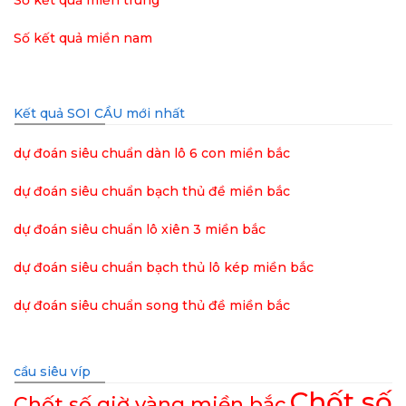
Số kết quả miền trung
Số kết quả miền nam
Kết quả SOI CẦU mới nhất
dự đoán siêu chuẩn dàn lô 6 con miền bắc
dự đoán siêu chuẩn bạch thủ đề miền bắc
dự đoán siêu chuẩn lô xiên 3 miền bắc
dự đoán siêu chuẩn bạch thủ lô kép miền bắc
dự đoán siêu chuẩn song thủ đề miền bắc
cầu siêu víp
Chốt số
Chốt số giờ vàng miền bắc