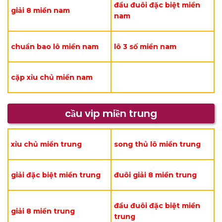
đầu đuôi đặc biệt miền
giải 8 miền nam
nam
chuẩn bao lô miền nam
lô 3 số miền nam
cặp xỉu chủ miền nam
cầu vip miền trung
xỉu chủ miền trung
song thủ lô miền trung
giải đặc biệt miền trung
đuôi giải 8 miền trung
đầu đuôi đặc biệt miền
giải 8 miền trung
trung