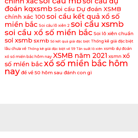
soi cau mb
chính xác
soi cầu dự
đoán kqxsmb
Soi cầu Dự đoán XSMB
soi cầu kết quả xổ số
chính xác 100
soi cầu xsmb
miền bắc
Soi cầu lô xiên 2
soi cầu xổ số miền bắc
Soi lô xiên chuẩn
soi xsmb
sxmb
Thống kê giải đặc biệt
Số kết quả giải đặc biệt
lâu chưa về
xsmb dự đoán
Thống kê giải đặc biệt về 59
Tần suất lô xiên
XSMB năm 2021
xổ
xsmn
xổ số miền bắc hôm nay
xổ số miền bắc hôm
số miền bắc
nay
đề về 50 hôm sau đánh con gì