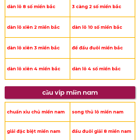
dàn lô 8 số miền bắc
3 càng 2 số miền bắc
dàn lô xiên 2 miền bắc
dàn lô 10 số miền bắc
dàn lô xiên 3 miền bắc
đề đầu đuôi miền bắc
dàn lô xiên 4 miền bắc
dàn lô 4 số miền bắc
cầu víp miền nam
chuẩn xỉu chủ miền nam
song thủ lô miền nam
giải đặc biệt miền nam
đầu đuôi giải 8 miền nam