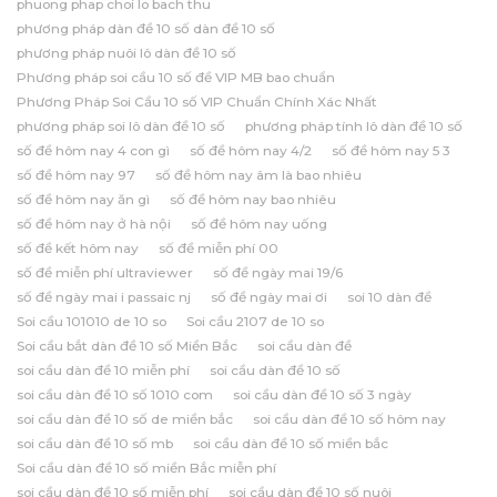
phuong phap choi lo bach thu
phương pháp dàn đề 10 số dàn đề 10 số
phương pháp nuôi lô dàn đề 10 số
Phương pháp soi cầu 10 số đề VIP MB bao chuẩn
Phương Pháp Soi Cầu 10 số VIP Chuẩn Chính Xác Nhất
phương pháp soi lô dàn đề 10 số
phương pháp tính lô dàn đề 10 số
số đề hôm nay 4 con gì
số đề hôm nay 4/2
số đề hôm nay 5 3
số đề hôm nay 97
số đề hôm nay âm là bao nhiêu
số đề hôm nay ăn gì
số đề hôm nay bao nhiêu
số đề hôm nay ở hà nội
số đề hôm nay uống
số đề kết hôm nay
số đề miễn phí 00
số đề miễn phí ultraviewer
số đề ngày mai 19/6
số đề ngày mai i passaic nj
số đề ngày mai ơi
soi 10 dàn đề
Soi cầu 101010 de 10 so
Soi cầu 2107 de 10 so
Soi cầu bắt dàn đề 10 số Miền Bắc
soi cầu dàn đề
soi cầu dàn đề 10 miễn phí
soi cầu dàn đề 10 số
soi cầu dàn đề 10 số 1010 com
soi cầu dàn đề 10 số 3 ngày
soi cầu dàn đề 10 số de miền bắc
soi cầu dàn đề 10 số hôm nay
soi cầu dàn đề 10 số mb
soi cầu dàn đề 10 số miền bắc
Soi cầu dàn đề 10 số miền Bắc miễn phí
soi cầu dàn đề 10 số miễn phí
soi cầu dàn đề 10 số nuôi