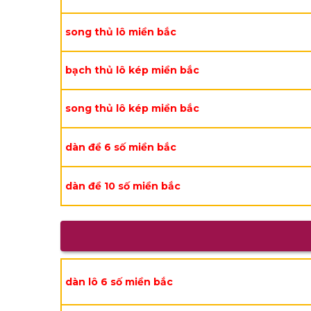
song thủ lô miền bắc
bạch thủ lô kép miền bắc
song thủ lô kép miền bắc
dàn đề 6 số miền bắc
dàn đề 10 số miền bắc
dàn lô 6 số miền bắc