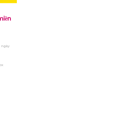
miền
0 ngày
ox