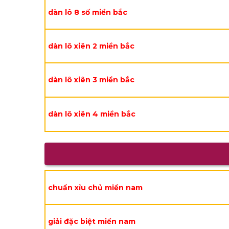
dàn lô 8 số miền bắc
dàn lô xiên 2 miền bắc
dàn lô xiên 3 miền bắc
dàn lô xiên 4 miền bắc
chuẩn xỉu chủ miền nam
giải đặc biệt miền nam