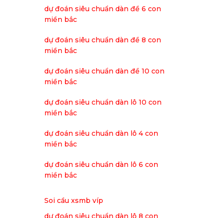
dự đoán siêu chuẩn dàn đề 6 con
miền bắc
dự đoán siêu chuẩn dàn đề 8 con
miền bắc
dự đoán siêu chuẩn dàn đề 10 con
miền bắc
dự đoán siêu chuẩn dàn lô 10 con
miền bắc
dự đoán siêu chuẩn dàn lô 4 con
miền bắc
dự đoán siêu chuẩn dàn lô 6 con
miền bắc
Soi cầu xsmb víp
dự đoán siêu chuẩn dàn lô 8 con