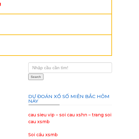
g
Search
DỰ ĐOÁN XỔ SỐ MIÊN BẮC HÔM
NAY
cau sieu vip – soi cau xshn – trang soi
cau xsmb
Soi cầu xsmb