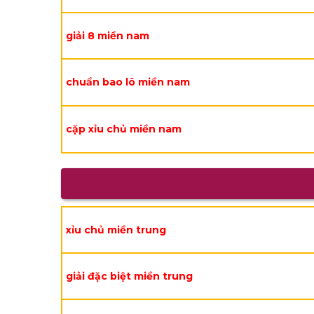
giải 8 miền nam
chuẩn bao lô miền nam
cặp xỉu chủ miền nam
xỉu chủ miền trung
giải đặc biệt miền trung