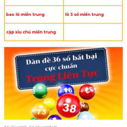
bao lô miền trung
lô 3 số miền trung
cặp xỉu chủ miền trung