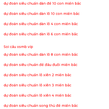
dự đoán siêu chuẩn dàn đề 10 con miền bắc
dự đoán siêu chuẩn dàn lô 10 con miền bắc
dự đoán siêu chuẩn dàn lô 4 con miền bắc
dự đoán siêu chuẩn dàn lô 6 con miền bắc
Soi cầu xsmb víp
dự đoán siêu chuẩn dàn lô 8 con miền bắc
dự đoán siêu chuẩn đề đầu đuôi miền bắc
dự đoán siêu chuẩn lô xiên 2 miền bắc
dự đoán siêu chuẩn lô xiên 3 miền bắc
dự đoán siêu chuẩn lô xiên 4 miền bắc
dự đoán siêu chuẩn song thủ đề miền bắc