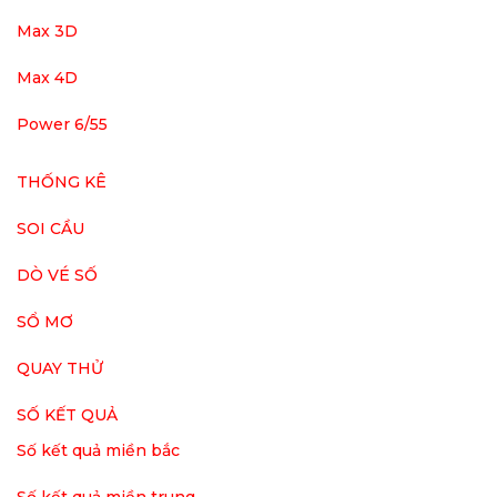
Max 3D
Max 4D
Power 6/55
THỐNG KÊ
SOI CẦU
DÒ VÉ SỐ
SỔ MƠ
QUAY THỬ
SỐ KẾT QUẢ
Số kết quả miền bắc