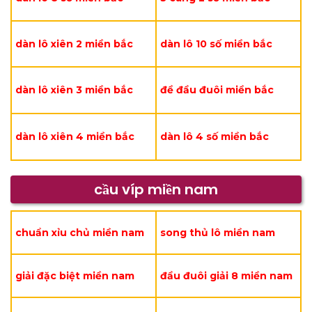
dàn lô xiên 2 miền bắc
dàn lô 10 số miền bắc
dàn lô xiên 3 miền bắc
đề đầu đuôi miền bắc
dàn lô xiên 4 miền bắc
dàn lô 4 số miền bắc
cầu víp miền nam
chuẩn xỉu chủ miền nam
song thủ lô miền nam
giải đặc biệt miền nam
đầu đuôi giải 8 miền nam