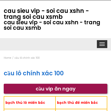
cau sieu vip - soi cau xshn -
trang soi cau xsmb
cau sieu vip - soi cau xshn - trang
soi cau xsmb
Toggle
navigat
Home
cầu lô chính xác 100
cầu lô chính xác 100
cầu vip ăn ngay
bạch thủ lô miền bắc
bạch thủ đề miền bắc