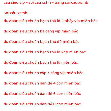
cau sieu vip – soi cau xshn – trang soi cau xsmb
Soi cầu xsmb
dự đoán siêu chuẩn bạch thủ lô 2 nháy víp miền bắc
dự đoán siêu chuẩn ba càng víp miền bắc
dự đoán siêu chuẩn bạch thủ đề miền bắc
dự đoán siêu chuẩn bạch thủ lô kép miền bắc
dự đoán siêu chuẩn bạch thủ lô miền bắc
dự đoán siêu chuẩn cặp 3 càng víp miền bắc
dự đoán siêu chuẩn dàn đề 4 con miền bắc
dự đoán siêu chuẩn dàn đề 6 con miền bắc
dự đoán siêu chuẩn dàn đề 8 con miền bắc