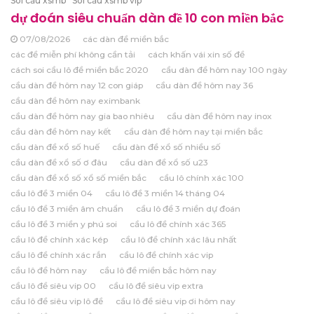
Soi cầu xsmb
Soi cầu xsmb víp
dự đoán siêu chuẩn dàn đề 10 con miền bắc
07/08/2026
các dàn đề miền bắc
các đề miễn phí không cần tải
cách khấn vái xin số đề
cách soi cầu lô đề miền bắc 2020
cầu dàn đề hôm nay 100 ngày
cầu dàn đề hôm nay 12 con giáp
cầu dàn đề hôm nay 36
cầu dàn đề hôm nay eximbank
cầu dàn đề hôm nay gia bao nhiêu
cầu dàn đề hôm nay inox
cầu dàn đề hôm nay kết
cầu dàn đề hôm nay tại miền bắc
cầu dàn đề xổ số huế
cầu dàn đề xổ số nhiều số
cầu dàn đề xổ số ơ đâu
cầu dàn đề xổ số u23
cầu dàn đề xổ số xổ số miền bắc
cầu lô chính xác 100
cầu lô đề 3 miền 04
cầu lô đề 3 miền 14 tháng 04
cầu lô đề 3 miền âm chuẩn
cầu lô đề 3 miền dự đoán
cầu lô đề 3 miền y phú soi
cầu lô đề chính xác 365
cầu lô đề chính xác kép
cầu lô đề chính xác lâu nhất
cầu lô đề chính xác rắn
cầu lô đề chính xác vip
cầu lô đề hôm nay
cầu lô đề miền bắc hôm nay
cầu lô đề siêu vip 00
cầu lô đề siêu vip extra
cầu lô đề siêu vip lô đề
cầu lô đề siêu vip ơi hôm nay