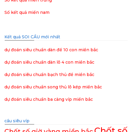
Số kết quả miền trung
Số kết quả miền nam
Kết quả SOI CẦU mới nhất
dự đoán siêu chuẩn dàn đề 10 con miền bắc
dự đoán siêu chuẩn dàn lô 4 con miền bắc
dự đoán siêu chuẩn bạch thủ đề miền bắc
dự đoán siêu chuẩn song thủ lô kép miền bắc
dự đoán siêu chuẩn ba càng víp miền bắc
cầu siêu víp
Chốt số
Chốt số giờ vàng miền bắc