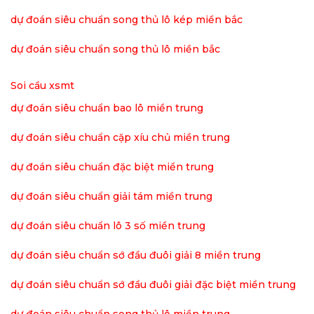
dự đoán siêu chuẩn song thủ lô kép miền bắc
dự đoán siêu chuẩn song thủ lô miền bắc
Soi cầu xsmt
dự đoán siêu chuẩn bao lô miền trung
dự đoán siêu chuẩn cặp xíu chủ miền trung
dự đoán siêu chuẩn đặc biệt miền trung
dự đoán siêu chuẩn giải tám miền trung
dự đoán siêu chuẩn lô 3 số miền trung
dự đoán siêu chuẩn sớ đầu đuôi giải 8 miền trung
dự đoán siêu chuẩn sớ đầu đuôi giải đặc biệt miền trung