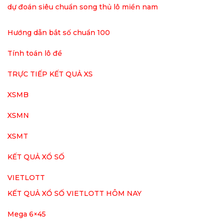
dự đoán siêu chuẩn song thủ lô miền nam
Hướng dẫn bắt số chuẩn 100
Tính toán lô đề
TRỰC TIẾP KẾT QUẢ XS
XSMB
XSMN
XSMT
KẾT QUẢ XỔ SỐ
VIETLOTT
KẾT QUẢ XỔ SỐ VIETLOTT HÔM NAY
Mega 6×45