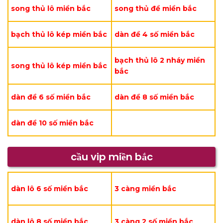
song thủ lô miền bắc
song thủ đề miền bắc
bạch thủ lô kép miền bắc
dàn đề 4 số miền bắc
bạch thủ lô 2 nháy miền
song thủ lô kép miền bắc
bắc
dàn đề 6 số miền bắc
dàn đề 8 số miền bắc
dàn đề 10 số miền bắc
cầu vip miền bắc
dàn lô 6 số miền bắc
3 càng miền bắc
dàn lô 8 số miền bắc
3 càng 2 số miền bắc