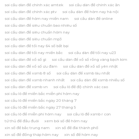
soi cầu dàn đề chính xác amtek
soi cầu dàn đề chính xác ăn
soi cầu dàn đề chính xác ptv
soi cầu dàn đề hôm nay hà nội
soi cầu dàn đề hôm nay miền nam
soi cầu dàn đề online
soi cầu dàn đề siêu chuẩn bao nhiêu số
soi cầu dàn đề siêu chuẩn hôm nay
soi cầu dàn đề siêu chuẩn mp3
soi cầu dàn đề tối nay 64 số bất bại
soi cầu dàn đề tối nay miền bắc
soi cầu dàn đề tối nay u23
soi cầu dàn đề xổ số gì
soi cầu dàn đề xổ số rồng vàng bạch kim
soi cầu dàn đề xổ số ưu đàm
soi cầu dàn đề xổ số yên nhật
soi cầu dàn đề xsmb 8 số
soi cầu dàn đề xsmb lâu nhất
soi cầu dàn đề xsmb nhanh nhất
soi cầu dàn đề xsmb nhiều số
soi cầu dàn đề xsmb vn
soi cầu lô đề độ chính xác cao
soi cầu lô đề miền bắc miễn phí hôm nay
soi cầu lô đề miền bắc ngày 20 tháng 7
soi cầu lô đề miền bắc ngày 27 tháng 5
soi cầu lô đề miễn phí hôm nay
soi cầu lô đề xsmb r con
tứ thủ đề đầu đuôi
xem bói số đề hôm nay
xin số đề bắc trung nam
xin số đề đài thành phố
xin số đề đồng tháp hôm nay
xin số đề hôm nay