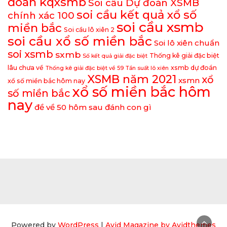
đoán kqxsmb
Soi cầu Dự đoán XSMB
soi cầu kết quả xổ số
chính xác 100
soi cầu xsmb
miền bắc
Soi cầu lô xiên 2
soi cầu xổ số miền bắc
Soi lô xiên chuẩn
soi xsmb
sxmb
Thống kê giải đặc biệt
Số kết quả giải đặc biệt
lâu chưa về
xsmb dự đoán
Thống kê giải đặc biệt về 59
Tần suất lô xiên
XSMB năm 2021
xổ
xsmn
xổ số miền bắc hôm nay
xổ số miền bắc hôm
số miền bắc
nay
đề về 50 hôm sau đánh con gì
Powered by
WordPress
|
Avid Magazine by Avidthemes