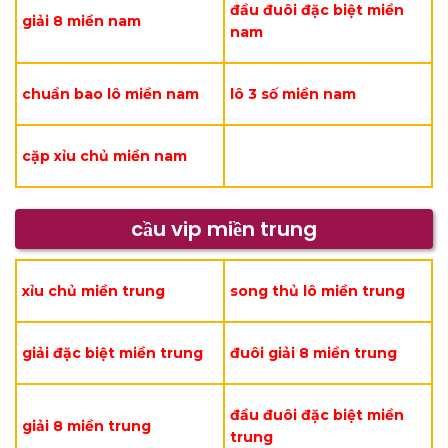
đầu đuôi đặc biệt miền
giải 8 miền nam
nam
chuẩn bao lô miền nam
lô 3 số miền nam
cặp xỉu chủ miền nam
cầu vip miền trung
xỉu chủ miền trung
song thủ lô miền trung
giải đặc biệt miền trung
đuôi giải 8 miền trung
đầu đuôi đặc biệt miền
giải 8 miền trung
trung