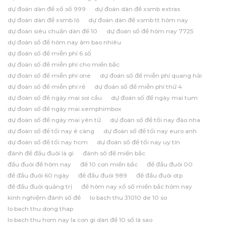
dự đoán dàn đề xổ số 999
dự đoán dàn đề xsmb extras
dự đoán dàn đề xsmb lô
dự đoán dàn đề xsmb tt hôm nay
dự đoán siêu chuẩn dàn đề 10
dự đoán số đề hôm nay 7725
dự đoán số đề hôm nay âm bao nhiêu
dự đoán số đề miễn phí 6 số
dự đoán số đề miễn phí cho miền bắc
dự đoán số đề miễn phí one
dự đoán số đề miễn phí quang hải
dự đoán số đề miễn phí rẻ
dự đoán số đề miễn phí thứ 4
dự đoán số đề ngày mai soi cầu
dự đoán số đề ngày mai tum
dự đoán số đề ngày mai xemphimbox
dự đoán số đề ngày mai yên tử
dự đoán số đề tối nay đào nha
dự đoán số đề tối nay ê càng
dự đoán số đề tối nay euro anh
dự đoán số đề tối nay hcm
dự đoán số đề tối nay uy tín
đánh đề đầu đuôi là gì
đánh số đề miền bắc
đầu đuôi đề hôm nay
đề 10 con miền bắc
đề đầu đuôi 00
đề đầu đuôi 60 ngày
đề đầu đuôi 989
đề đầu đuôi otp
đề đầu đuôi quảng trị
đề hôm nay xổ số miền bắc hôm nay
kinh nghiệm đánh số đề
lo bach thu 31010 de 10 so
lo bach thu dong thap
lo bach thu hom nay la con gi dàn đề 10 số là sao