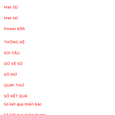
Max 3D
Max 4D
Power 6/55
THỐNG KÊ
SOI CẦU
DÒ VÉ SỐ
SỔ MƠ
QUAY THỬ
SỐ KẾT QUẢ
Số kết quả miền bắc