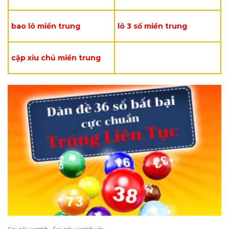
bao lô miền trung
lô 3 số miền trung
cặp xỉu chủ miền trung