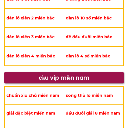
dàn lô xiên 2 miền bắc
dàn lô 10 số miền bắc
dàn lô xiên 3 miền bắc
đề đầu đuôi miền bắc
dàn lô xiên 4 miền bắc
dàn lô 4 số miền bắc
cầu víp miền nam
chuẩn xỉu chủ miền nam
song thủ lô miền nam
giải đặc biệt miền nam
đầu đuôi giải 8 miền nam