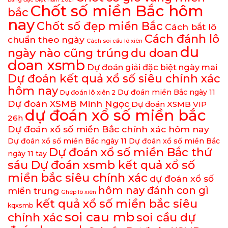
Chốt số miền Bắc hôm
bắc
nay
Chốt số đẹp miền Bắc
Cách bắt lô
Cách đánh lô
chuẩn theo ngày
Cách soi cầu lô xiên
du
ngày nào cũng trúng
du doan
doan xsmb
Dự đoán giải đặc biệt ngày mai
Dự đoán kết quả xổ số siêu chính xác
hôm nay
Dự đoán miền Bắc ngày 11
Dự đoán lô xiên 2
Dự đoán XSMB Minh Ngọc
Dự đoán XSMB VIP
dự đoán xổ số miền bắc
26h
Dự đoán xổ số miền Bắc chính xác hôm nay
Dự đoán xổ số miền Bắc ngày 11
Dự đoán xổ số miền Bắc
Dự đoán xổ số miền Bắc thứ
ngày 11 tay
sáu Dự đoán xsmb kết quả xổ số
miền bắc siêu chính xác
dự đoán xổ số
hôm nay đánh con gì
miền trung
Ghép lô xiên
kết quả xổ số miền bắc siêu
kqxsmb
soi cau mb
chính xác
soi cầu dự