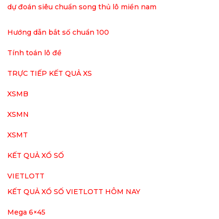
dự đoán siêu chuẩn song thủ lô miền nam
Hướng dẫn bắt số chuẩn 100
Tính toán lô đề
TRỰC TIẾP KẾT QUẢ XS
XSMB
XSMN
XSMT
KẾT QUẢ XỔ SỐ
VIETLOTT
KẾT QUẢ XỔ SỐ VIETLOTT HÔM NAY
Mega 6×45