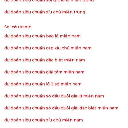
dự đoán siêu chuẩn song thủ lô miền trung
dự đoán siêu chuẩn xíu chủ miền trung
Soi cầu xsmn
dự đoán siêu chuẩn bao lô miền nam
dự đoán siêu chuẩn cặp xíu chủ miền nam
dự đoán siêu chuẩn đặc biệt miền nam
dự đoán siêu chuẩn giải tám miền nam
dự đoán siêu chuẩn lô 3 số miền nam
dự đoán siêu chuẩn sớ đầu đuôi giải 8 miền nam
dự đoán siêu chuẩn sớ đầu đuôi giải đặc biệt miền nam
dự đoán siêu chuẩn xíu chủ miền nam