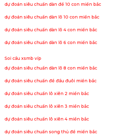
dự đoán siêu chuẩn dàn đề 10 con miền bắc
dự đoán siêu chuẩn dàn lô 10 con miền bắc
dự đoán siêu chuẩn dàn lô 4 con miền bắc
dự đoán siêu chuẩn dàn lô 6 con miền bắc
Soi cầu xsmb víp
dự đoán siêu chuẩn dàn lô 8 con miền bắc
dự đoán siêu chuẩn đề đầu đuôi miền bắc
dự đoán siêu chuẩn lô xiên 2 miền bắc
dự đoán siêu chuẩn lô xiên 3 miền bắc
dự đoán siêu chuẩn lô xiên 4 miền bắc
dự đoán siêu chuẩn song thủ đề miền bắc