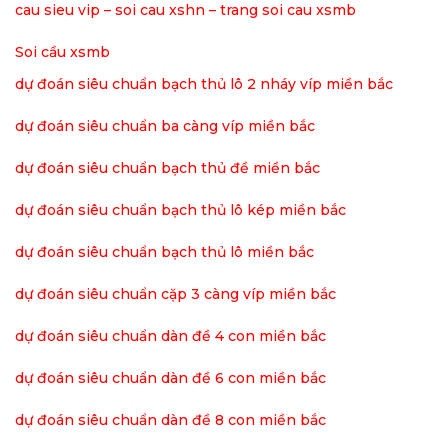
cau sieu vip – soi cau xshn – trang soi cau xsmb
Soi cầu xsmb
dự đoán siêu chuẩn bạch thủ lô 2 nháy víp miền bắc
dự đoán siêu chuẩn ba càng víp miền bắc
dự đoán siêu chuẩn bạch thủ đề miền bắc
dự đoán siêu chuẩn bạch thủ lô kép miền bắc
dự đoán siêu chuẩn bạch thủ lô miền bắc
dự đoán siêu chuẩn cặp 3 càng víp miền bắc
dự đoán siêu chuẩn dàn đề 4 con miền bắc
dự đoán siêu chuẩn dàn đề 6 con miền bắc
dự đoán siêu chuẩn dàn đề 8 con miền bắc