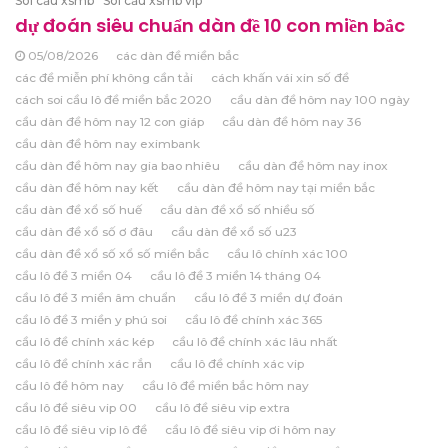
Soi cầu xsmb
Soi cầu xsmb víp
dự đoán siêu chuẩn dàn đề 10 con miền bắc
05/08/2026
các dàn đề miền bắc
các đề miễn phí không cần tải
cách khấn vái xin số đề
cách soi cầu lô đề miền bắc 2020
cầu dàn đề hôm nay 100 ngày
cầu dàn đề hôm nay 12 con giáp
cầu dàn đề hôm nay 36
cầu dàn đề hôm nay eximbank
cầu dàn đề hôm nay gia bao nhiêu
cầu dàn đề hôm nay inox
cầu dàn đề hôm nay kết
cầu dàn đề hôm nay tại miền bắc
cầu dàn đề xổ số huế
cầu dàn đề xổ số nhiều số
cầu dàn đề xổ số ơ đâu
cầu dàn đề xổ số u23
cầu dàn đề xổ số xổ số miền bắc
cầu lô chính xác 100
cầu lô đề 3 miền 04
cầu lô đề 3 miền 14 tháng 04
cầu lô đề 3 miền âm chuẩn
cầu lô đề 3 miền dự đoán
cầu lô đề 3 miền y phú soi
cầu lô đề chính xác 365
cầu lô đề chính xác kép
cầu lô đề chính xác lâu nhất
cầu lô đề chính xác rắn
cầu lô đề chính xác vip
cầu lô đề hôm nay
cầu lô đề miền bắc hôm nay
cầu lô đề siêu vip 00
cầu lô đề siêu vip extra
cầu lô đề siêu vip lô đề
cầu lô đề siêu vip ơi hôm nay