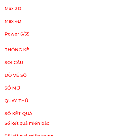
Max 3D
Max 4D
Power 6/55
THỐNG KÊ
SOI CẦU
DÒ VÉ SỐ
SỔ MƠ
QUAY THỬ
SỐ KẾT QUẢ
Số kết quả miền bắc