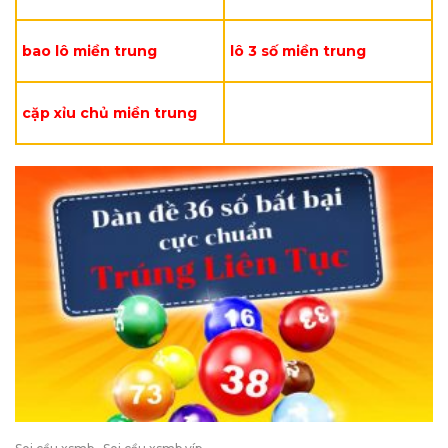
bao lô miền trung
lô 3 số miền trung
cặp xỉu chủ miền trung