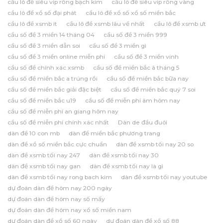
cầu lô đề siêu vip rồng bạch kim
cầu lô đề siêu vip rồng vàng
cầu lô đề xổ số đại phát
cầu lô đề xổ số xổ số miền bắc
cầu lô đề xsmb it
cầu lô đề xsmb lâu về nhất
cầu lô đề xsmb ưt
cầu số đề 3 miền 14 tháng 04
cầu số đề 3 miền 999
cầu số đề 3 miền dẫn soi
cầu số đề 3 miền gì
cầu số đề 3 miền online miễn phí
cầu số đề 3 miền vinh
cầu số đề chính xác xsmb
cầu số đề miền bắc â tháng 5
cầu số đề miền bắc a trúng rồi
cầu số đề miền bắc bữa nay
cầu số đề miền bắc giải đặc biệt
cầu số đề miền bắc quý 7 soi
cầu số đề miền bắc u19
cầu số đề miễn phí âm hôm nay
cầu số đề miễn phí an giang hôm nay
cầu số đề miễn phí chính xác nhất
Dàn de đầu đuôi
dàn đề 10 con mb
dàn đề miền bắc phương trang
dàn đề xổ số miền bắc cực chuẩn
dàn đề xsmb tối nay 20 so
dàn đề xsmb tối nay 247
dàn đề xsmb tối nay 30
dàn đề xsmb tối nay gan
dàn đề xsmb tối nay là gì
dàn đề xsmb tối nay rong bach kim
dàn đề xsmb tối nay youtube
dự đoán dàn đề hôm nay 200 ngày
dự đoán dàn đề hôm nay số mấy
dự đoán dàn đề hôm nay xổ số miền nam
dự đoán dàn đề xổ số 60 ngày
dự đoán dàn đề xổ số 88