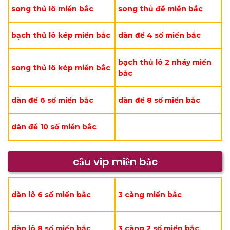
song thủ lô miền bắc
song thủ đề miền bắc
bạch thủ lô kép miền bắc
dàn đề 4 số miền bắc
bạch thủ lô 2 nháy miền
song thủ lô kép miền bắc
bắc
dàn đề 6 số miền bắc
dàn đề 8 số miền bắc
dàn đề 10 số miền bắc
cầu vip miền bắc
dàn lô 6 số miền bắc
3 càng miền bắc
dàn lô 8 số miền bắc
3 càng 2 số miền bắc