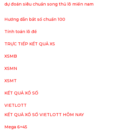
dự đoán siêu chuẩn song thủ lô miền nam
Hướng dẫn bắt số chuẩn 100
Tính toán lô đề
TRỰC TIẾP KẾT QUẢ XS
XSMB
XSMN
XSMT
KẾT QUẢ XỔ SỐ
VIETLOTT
KẾT QUẢ XỔ SỐ VIETLOTT HÔM NAY
Mega 6×45