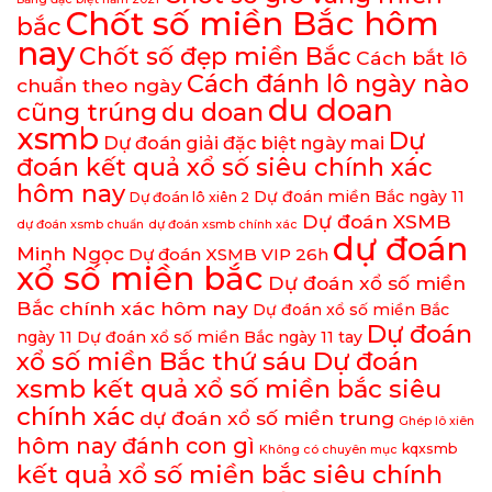
Chốt số miền Bắc hôm
bắc
nay
Chốt số đẹp miền Bắc
Cách bắt lô
Cách đánh lô ngày nào
chuẩn theo ngày
du doan
cũng trúng
du doan
xsmb
Dự
Dự đoán giải đặc biệt ngày mai
đoán kết quả xổ số siêu chính xác
hôm nay
Dự đoán miền Bắc ngày 11
Dự đoán lô xiên 2
Dự đoán XSMB
dự đoán xsmb chuẩn
dự đoán xsmb chính xác
dự đoán
Minh Ngọc
Dự đoán XSMB VIP 26h
xổ số miền bắc
Dự đoán xổ số miền
Bắc chính xác hôm nay
Dự đoán xổ số miền Bắc
Dự đoán
ngày 11
Dự đoán xổ số miền Bắc ngày 11 tay
xổ số miền Bắc thứ sáu Dự đoán
xsmb kết quả xổ số miền bắc siêu
chính xác
dự đoán xổ số miền trung
Ghép lô xiên
hôm nay đánh con gì
kqxsmb
Không có chuyên mục
kết quả xổ số miền bắc siêu chính