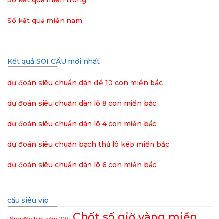
Số kết quả miền trung
Số kết quả miền nam
Kết quả SOI CẦU mới nhất
dự đoán siêu chuẩn dàn đề 10 con miền bắc
dự đoán siêu chuẩn dàn lô 8 con miền bắc
dự đoán siêu chuẩn dàn lô 4 con miền bắc
dự đoán siêu chuẩn bạch thủ lô kép miền bắc
dự đoán siêu chuẩn dàn lô 6 con miền bắc
cầu siêu víp
Chốt số giờ vàng miền
Bảng đặc biệt năm 2021