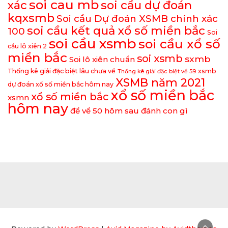
soi cau mb
xác
soi cầu dự đoán
kqxsmb
Soi cầu Dự đoán XSMB chính xác
soi cầu kết quả xổ số miền bắc
100
Soi
soi cầu xsmb
soi cầu xổ số
cầu lô xiên 2
miền bắc
soi xsmb
sxmb
Soi lô xiên chuẩn
Thống kê giải đặc biệt lâu chưa về
xsmb
Thống kê giải đặc biệt về 59
XSMB năm 2021
dự đoán xổ số miền bắc hôm nay
xổ số miền bắc
xổ số miền bắc
xsmn
hôm nay
đề về 50 hôm sau đánh con gì