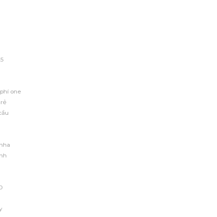
25
phí one
 rẻ
cầu
 nha
anh
0
y