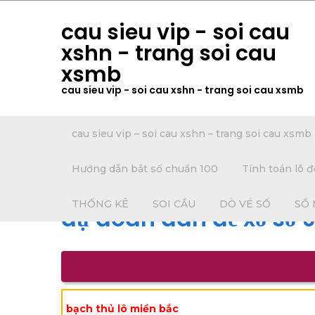
cau sieu vip - soi cau
xshn - trang soi cau
xsmb
cau sieu vip - soi cau xshn - trang soi cau xsmb
cau sieu vip – soi cau xshn – trang soi cau xsmb
Hướng dẫn bắt số chuẩn 100
Tính toán lô đ
Home
dự đoán dàn đề xổ số 999
THỐNG KÊ
SOI CẦU
DÒ VÉ SỐ
SỔ
dự đoán dàn đề xổ số 
bạch thủ lô miền bắc