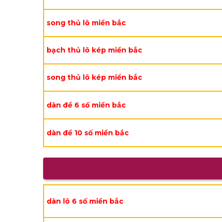
song thủ lô miền bắc
bạch thủ lô kép miền bắc
song thủ lô kép miền bắc
dàn đề 6 số miền bắc
dàn đề 10 số miền bắc
dàn lô 6 số miền bắc