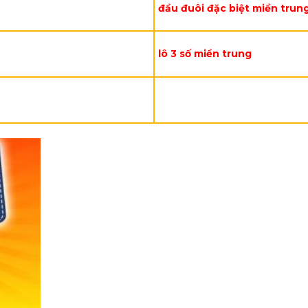
đầu đuôi đặc biệt miền trun
lô 3 số miền trung