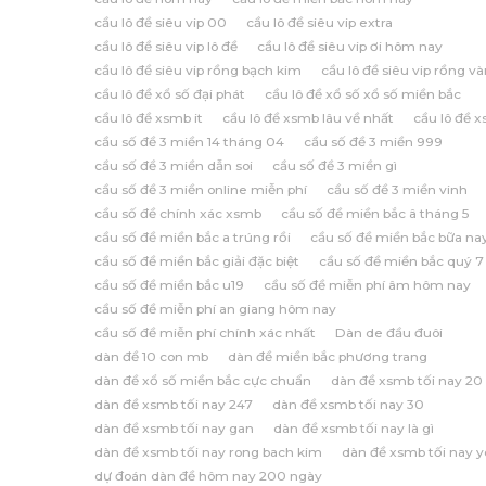
cầu lô đề siêu vip 00
cầu lô đề siêu vip extra
cầu lô đề siêu vip lô đề
cầu lô đề siêu vip ơi hôm nay
cầu lô đề siêu vip rồng bạch kim
cầu lô đề siêu vip rồng v
cầu lô đề xổ số đại phát
cầu lô đề xổ số xổ số miền bắc
cầu lô đề xsmb it
cầu lô đề xsmb lâu về nhất
cầu lô đề 
cầu số đề 3 miền 14 tháng 04
cầu số đề 3 miền 999
cầu số đề 3 miền dẫn soi
cầu số đề 3 miền gì
cầu số đề 3 miền online miễn phí
cầu số đề 3 miền vinh
cầu số đề chính xác xsmb
cầu số đề miền bắc â tháng 5
cầu số đề miền bắc a trúng rồi
cầu số đề miền bắc bữa na
cầu số đề miền bắc giải đặc biệt
cầu số đề miền bắc quý 7 
cầu số đề miền bắc u19
cầu số đề miễn phí âm hôm nay
cầu số đề miễn phí an giang hôm nay
cầu số đề miễn phí chính xác nhất
Dàn de đầu đuôi
dàn đề 10 con mb
dàn đề miền bắc phương trang
dàn đề xổ số miền bắc cực chuẩn
dàn đề xsmb tối nay 20
dàn đề xsmb tối nay 247
dàn đề xsmb tối nay 30
dàn đề xsmb tối nay gan
dàn đề xsmb tối nay là gì
dàn đề xsmb tối nay rong bach kim
dàn đề xsmb tối nay 
dự đoán dàn đề hôm nay 200 ngày