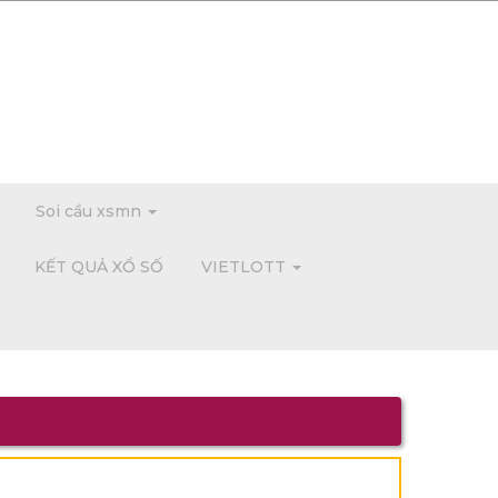
Soi cầu xsmn
KẾT QUẢ XỔ SỐ
VIETLOTT