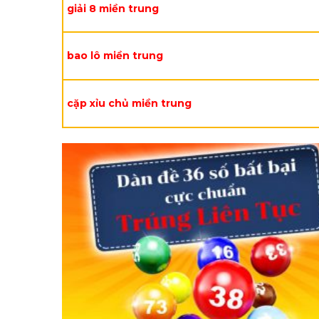
giải 8 miền trung
bao lô miền trung
cặp xỉu chủ miền trung