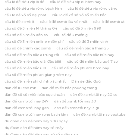
cầu lô đề siêu vip lô đề
cầu lô đề siêu vip ơi hôm nay
cầu lô đề siêu vip rồng bạch kim
cầu lô đề siêu vip rồng vàng
cầu lô đề xổ số đại phát
cầu lô đề xổ số xổ số miền bắc
cầu lô đề xsmb it
cầu lô đề xsmb lâu về nhất
cầu lô đề xsmb ưt
cầu số đề 3 miền 14 tháng 04
cầu số đề 3 miền 999
cầu số đề 3 miền dẫn soi
cầu số đề 3 miền gì
cầu số đề 3 miền online miễn phí
cầu số đề 3 miền vinh
cầu số đề chính xác xsmb
cầu số đề miền bắc â tháng 5
cầu số đề miền bắc a trúng rồi
cầu số đề miền bắc bữa nay
cầu số đề miền bắc giải đặc biệt
cầu số đề miền bắc quý 7 soi
cầu số đề miền bắc u19
cầu số đề miễn phí âm hôm nay
cầu số đề miễn phí an giang hôm nay
cầu số đề miễn phí chính xác nhất
Dàn de đầu đuôi
dàn đề 10 con mb
dàn đề miền bắc phương trang
dàn đề xổ số miền bắc cực chuẩn
dàn đề xsmb tối nay 20 so
dàn đề xsmb tối nay 247
dàn đề xsmb tối nay 30
dàn đề xsmb tối nay gan
dàn đề xsmb tối nay là gì
dàn đề xsmb tối nay rong bach kim
dàn đề xsmb tối nay youtube
dự đoán dàn đề hôm nay 200 ngày
dự đoán dàn đề hôm nay số mấy
dự đoán dàn đề hôm nay xổ số miền nam