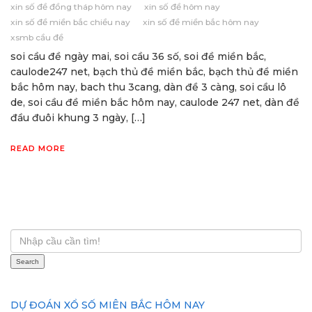
xin số đề đồng tháp hôm nay
xin số đề hôm nay
xin số đề miền bắc chiều nay
xin số đề miền bắc hôm nay
xsmb cầu đề
soi cầu đề ngày mai, soi cầu 36 số, soi đề miền bắc,
caulode247 net, bạch thủ đề miền bắc, bạch thủ đề miền
bắc hôm nay, bach thu 3cang, dàn đề 3 càng, soi cầu lô
de, soi cầu đề miền bắc hôm nay, caulode 247 net, dàn đề
đầu đuôi khung 3 ngày, […]
READ MORE
Search
DỰ ĐOÁN XỔ SỐ MIÊN BẮC HÔM NAY