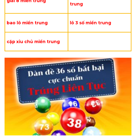
giải 8 miền trung
trung
bao lô miền trung
lô 3 số miền trung
cặp xỉu chủ miền trung