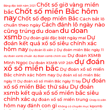
Chốt số giờ vàng miền
Bảng đặc biệt năm 2021
Chốt số miền Bắc hôm
bắc
nay
Chốt số đẹp miền Bắc
Cách bắt lô
Cách đánh lô ngày nào
chuẩn theo ngày
du doan
cũng trúng
du doan
xsmb
Dự
Dự đoán giải đặc biệt ngày mai
đoán kết quả xổ số siêu chính xác
hôm nay
Dự đoán miền Bắc ngày 11
Dự đoán lô xiên 2
Dự đoán XSMB
dự đoán xsmb chuẩn
dự đoán xsmb chính xác
dự đoán
Minh Ngọc
Dự đoán XSMB VIP 26h
xổ số miền bắc
Dự đoán xổ số miền
Bắc chính xác hôm nay
Dự đoán xổ số miền Bắc
Dự đoán
ngày 11
Dự đoán xổ số miền Bắc ngày 11 tay
xổ số miền Bắc thứ sáu Dự đoán
xsmb kết quả xổ số miền bắc siêu
chính xác
dự đoán xổ số miền trung
Ghép lô xiên
hôm nay đánh con gì
kqxsmb
Không có chuyên mục