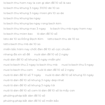
lo bach thu hom nay la con gi dàn đề 10 số là sao
lo bach thu khung 3 ngay 31010 de 10 so
lo bach thu khung 3 ngay mien phi 10 so de
lo bach thu khung ba ngay
lo bach thu khung ba ngay rong bach kim
lo bach thu khung max 3 ngay
lo bach thu mb ngay hom nay
lo bach thu mien bac
lô dàn đề 10 số
loto de 10 so Rồng Bạch Kim
lotto bach thu de 10 so
lotto bach thu mb de 10 so
miền bắc hôm nay chốt đàn đề 10 số cực chuẩn
nhang đá xin số đề
nuôi dàn đề 10 số 2 ngày
nuôi dàn đề 10 số khung 3 ngày miễn phí
nuoi lo bach thu 2 ngay lo bach thu mb
nuoi lo bach thu 5 ngay
nuoi lo bach thu.com
nuôi lô dàn đề 10 số 2 ngày
nuôi lô dàn đề 10 số 7 ngày
nuôi lô dàn đề 10 số khung 10 ngày
nuôi lô dàn đề 10 số khung 3 ngày dep nhat
nuôi lô dàn đề 10 số khung 3 ngày tôi
nuôi lô dàn đề 10 số.com lô dàn đề 10 số là mấy con
phương pháp bắt dàn đề 10 số
phương pháp bắt dàn đề 10 số miền bắc