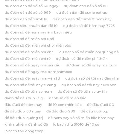
dự đoán dàn đề xổ số 60 ngày
dự đoán dàn đề xổ số 88
dự đoán dàn đề xổ số 999
dự đoán dàn đề xsmb extras
dự đoán dàn đề xsmb lô
dự đoán dàn đề xsmb tt hôm nay
dự đoán siêu chuẩn dàn đề 10
dự đoán số đề hôm nay 7725
dự đoán số đề hôm nay âm bao nhiêu
dự đoán số đề miễn phí 6 số
dự đoán số đề miễn phí cho miền bắc
dự đoán số đề miễn phí one
dự đoán số đề miễn phí quang hải
dự đoán số đề miễn phí rẻ
dự đoán số đề miễn phí thứ 4
dự đoán số đề ngày mai soi cầu
dự đoán số đề ngày mai tum
dự đoán số đề ngày mai xemphimbox
dự đoán số đề ngày mai yên tử
dự đoán số đề tối nay đào nha
dự đoán số đề tối nay ê càng
dự đoán số đề tối nay euro anh
dự đoán số đề tối nay hcm
dự đoán số đề tối nay uy tín
đánh đề đầu đuôi là gì
đánh số đề miền bắc
đầu đuôi đề hôm nay
đề 10 con miền bắc
đề đầu đuôi 00
đề đầu đuôi 60 ngày
đề đầu đuôi 989
đề đầu đuôi otp
đề đầu đuôi quảng trị
đề hôm nay xổ số miền bắc hôm nay
kinh nghiệm đánh số đề
lo bach thu 31010 de 10 so
lo bach thu dong thap