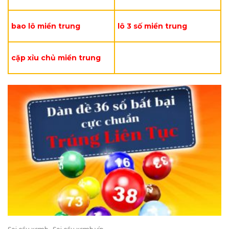
bao lô miền trung
lô 3 số miền trung
cặp xỉu chủ miền trung