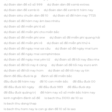
dự đoán dàn đề xổ số 999
dự đoán dàn đề xsmb extras
dự đoán dàn đề xsmb lô
dự đoán dàn đề xsmb tt hôm nay
dự đoán siêu chuẩn dàn đề 10
dự đoán số đề hôm nay 7725
dự đoán số đề hôm nay âm bao nhiêu
dự đoán số đề miễn phí 6 số
dự đoán số đề miễn phí cho miền bắc
dự đoán số đề miễn phí one
dự đoán số đề miễn phí quang hải
dự đoán số đề miễn phí rẻ
dự đoán số đề miễn phí thứ 4
dự đoán số đề ngày mai soi cầu
dự đoán số đề ngày mai tum
dự đoán số đề ngày mai xemphimbox
dự đoán số đề ngày mai yên tử
dự đoán số đề tối nay đào nha
dự đoán số đề tối nay ê càng
dự đoán số đề tối nay euro anh
dự đoán số đề tối nay hcm
dự đoán số đề tối nay uy tín
đánh đề đầu đuôi là gì
đánh số đề miền bắc
đầu đuôi đề hôm nay
đề 10 con miền bắc
đề đầu đuôi 00
đề đầu đuôi 60 ngày
đề đầu đuôi 989
đề đầu đuôi otp
đề đầu đuôi quảng trị
đề hôm nay xổ số miền bắc hôm nay
kinh nghiệm đánh số đề
lo bach thu 31010 de 10 so
lo bach thu dong thap
lo bach thu hom nay la con gi dàn đề 10 số là sao