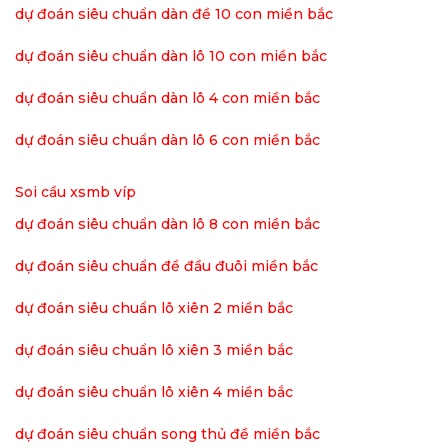
dự đoán siêu chuẩn dàn đề 10 con miền bắc
dự đoán siêu chuẩn dàn lô 10 con miền bắc
dự đoán siêu chuẩn dàn lô 4 con miền bắc
dự đoán siêu chuẩn dàn lô 6 con miền bắc
Soi cầu xsmb víp
dự đoán siêu chuẩn dàn lô 8 con miền bắc
dự đoán siêu chuẩn đề đầu đuôi miền bắc
dự đoán siêu chuẩn lô xiên 2 miền bắc
dự đoán siêu chuẩn lô xiên 3 miền bắc
dự đoán siêu chuẩn lô xiên 4 miền bắc
dự đoán siêu chuẩn song thủ đề miền bắc