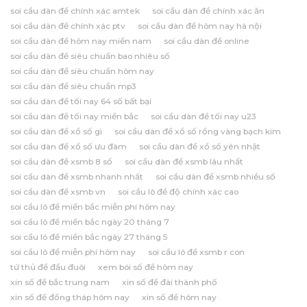
soi cầu dàn đề chính xác amtek
soi cầu dàn đề chính xác ăn
soi cầu dàn đề chính xác ptv
soi cầu dàn đề hôm nay hà nội
soi cầu dàn đề hôm nay miền nam
soi cầu dàn đề online
soi cầu dàn đề siêu chuẩn bao nhiêu số
soi cầu dàn đề siêu chuẩn hôm nay
soi cầu dàn đề siêu chuẩn mp3
soi cầu dàn đề tối nay 64 số bất bại
soi cầu dàn đề tối nay miền bắc
soi cầu dàn đề tối nay u23
soi cầu dàn đề xổ số gì
soi cầu dàn đề xổ số rồng vàng bạch kim
soi cầu dàn đề xổ số ưu đàm
soi cầu dàn đề xổ số yên nhật
soi cầu dàn đề xsmb 8 số
soi cầu dàn đề xsmb lâu nhất
soi cầu dàn đề xsmb nhanh nhất
soi cầu dàn đề xsmb nhiều số
soi cầu dàn đề xsmb vn
soi cầu lô đề độ chính xác cao
soi cầu lô đề miền bắc miễn phí hôm nay
soi cầu lô đề miền bắc ngày 20 tháng 7
soi cầu lô đề miền bắc ngày 27 tháng 5
soi cầu lô đề miễn phí hôm nay
soi cầu lô đề xsmb r con
tứ thủ đề đầu đuôi
xem bói số đề hôm nay
xin số đề bắc trung nam
xin số đề đài thành phố
xin số đề đồng tháp hôm nay
xin số đề hôm nay