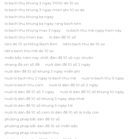
lo bach thu khung 3 ngay 31010 de 10 so
lo bach thu khung 3 ngay mien phi 10 so de
lo bach thu khung ba ngay
lo bach thu khung ba ngay rong bach kim
lo bach thu khung max 3 ngay
lo bach thu mb ngay hom nay
lo bach thu mien bac
lô dàn đề 10 số
loto de 10 so Rồng Bạch Kim
lotto bach thu de 10 so
lotto bach thu mb de 10 so
miền bắc hôm nay chốt đàn đề 10 số cực chuẩn
nhang đá xin số đề
nuôi dàn đề 10 số 2 ngày
nuôi dàn đề 10 số khung 3 ngày miễn phí
nuoi lo bach thu 2 ngay lo bach thu mb
nuoi lo bach thu 5 ngay
nuoi lo bach thu.com
nuôi lô dàn đề 10 số 2 ngày
nuôi lô dàn đề 10 số 7 ngày
nuôi lô dàn đề 10 số khung 10 ngày
nuôi lô dàn đề 10 số khung 3 ngày dep nhat
nuôi lô dàn đề 10 số khung 3 ngày tôi
nuôi lô dàn đề 10 số.com lô dàn đề 10 số là mấy con
phương pháp bắt dàn đề 10 số
phương pháp bắt dàn đề 10 số miền bắc
phuong phap choi lo bach thu