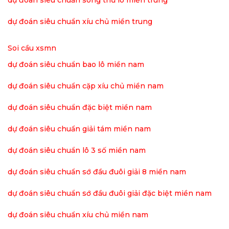
dự đoán siêu chuẩn song thủ lô miền trung
dự đoán siêu chuẩn xíu chủ miền trung
Soi cầu xsmn
dự đoán siêu chuẩn bao lô miền nam
dự đoán siêu chuẩn cặp xíu chủ miền nam
dự đoán siêu chuẩn đặc biệt miền nam
dự đoán siêu chuẩn giải tám miền nam
dự đoán siêu chuẩn lô 3 số miền nam
dự đoán siêu chuẩn sớ đầu đuôi giải 8 miền nam
dự đoán siêu chuẩn sớ đầu đuôi giải đặc biệt miền nam
dự đoán siêu chuẩn xíu chủ miền nam