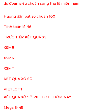
dự đoán siêu chuẩn song thủ lô miền nam
Hướng dẫn bắt số chuẩn 100
Tính toán lô đề
TRỰC TIẾP KẾT QUẢ XS
XSMB
XSMN
XSMT
KẾT QUẢ XỔ SỐ
VIETLOTT
KẾT QUẢ XỔ SỐ VIETLOTT HÔM NAY
Mega 6×45