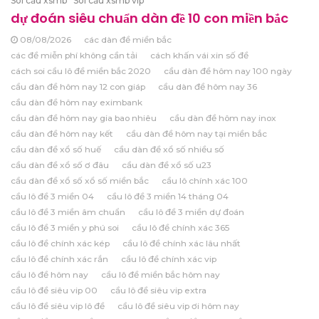
Soi cầu xsmb
Soi cầu xsmb víp
dự đoán siêu chuẩn dàn đề 10 con miền bắc
08/08/2026
các dàn đề miền bắc
các đề miễn phí không cần tải
cách khấn vái xin số đề
cách soi cầu lô đề miền bắc 2020
cầu dàn đề hôm nay 100 ngày
cầu dàn đề hôm nay 12 con giáp
cầu dàn đề hôm nay 36
cầu dàn đề hôm nay eximbank
cầu dàn đề hôm nay gia bao nhiêu
cầu dàn đề hôm nay inox
cầu dàn đề hôm nay kết
cầu dàn đề hôm nay tại miền bắc
cầu dàn đề xổ số huế
cầu dàn đề xổ số nhiều số
cầu dàn đề xổ số ơ đâu
cầu dàn đề xổ số u23
cầu dàn đề xổ số xổ số miền bắc
cầu lô chính xác 100
cầu lô đề 3 miền 04
cầu lô đề 3 miền 14 tháng 04
cầu lô đề 3 miền âm chuẩn
cầu lô đề 3 miền dự đoán
cầu lô đề 3 miền y phú soi
cầu lô đề chính xác 365
cầu lô đề chính xác kép
cầu lô đề chính xác lâu nhất
cầu lô đề chính xác rắn
cầu lô đề chính xác vip
cầu lô đề hôm nay
cầu lô đề miền bắc hôm nay
cầu lô đề siêu vip 00
cầu lô đề siêu vip extra
cầu lô đề siêu vip lô đề
cầu lô đề siêu vip ơi hôm nay