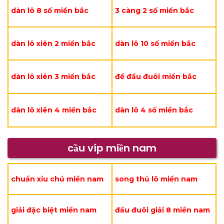
dàn lô 8 số miền bắc
3 càng 2 số miền bắc
dàn lô xiên 2 miền bắc
dàn lô 10 số miền bắc
dàn lô xiên 3 miền bắc
đề đầu đuôi miền bắc
dàn lô xiên 4 miền bắc
dàn lô 4 số miền bắc
cầu víp miền nam
chuẩn xỉu chủ miền nam
song thủ lô miền nam
giải đặc biệt miền nam
đầu đuôi giải 8 miền nam