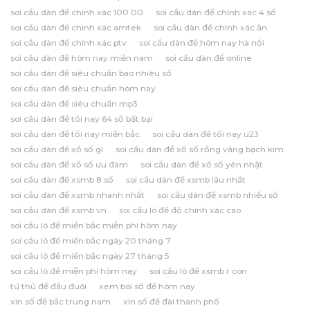
soi cầu dàn đề chính xác 100 00
soi cầu dàn đề chính xác 4 số
soi cầu dàn đề chính xác amtek
soi cầu dàn đề chính xác ăn
soi cầu dàn đề chính xác ptv
soi cầu dàn đề hôm nay hà nội
soi cầu dàn đề hôm nay miền nam
soi cầu dàn đề online
soi cầu dàn đề siêu chuẩn bao nhiêu số
soi cầu dàn đề siêu chuẩn hôm nay
soi cầu dàn đề siêu chuẩn mp3
soi cầu dàn đề tối nay 64 số bất bại
soi cầu dàn đề tối nay miền bắc
soi cầu dàn đề tối nay u23
soi cầu dàn đề xổ số gì
soi cầu dàn đề xổ số rồng vàng bạch kim
soi cầu dàn đề xổ số ưu đàm
soi cầu dàn đề xổ số yên nhật
soi cầu dàn đề xsmb 8 số
soi cầu dàn đề xsmb lâu nhất
soi cầu dàn đề xsmb nhanh nhất
soi cầu dàn đề xsmb nhiều số
soi cầu dàn đề xsmb vn
soi cầu lô đề độ chính xác cao
soi cầu lô đề miền bắc miễn phí hôm nay
soi cầu lô đề miền bắc ngày 20 tháng 7
soi cầu lô đề miền bắc ngày 27 tháng 5
soi cầu lô đề miễn phí hôm nay
soi cầu lô đề xsmb r con
tứ thủ đề đầu đuôi
xem bói số đề hôm nay
xin số đề bắc trung nam
xin số đề đài thành phố