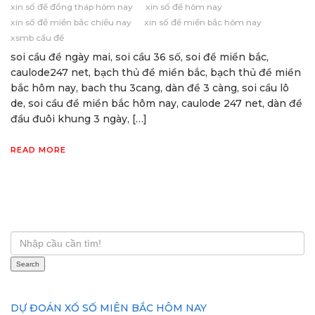
xin số đề đồng tháp hôm nay
xin số đề hôm nay
xin số đề miền bắc chiều nay
xin số đề miền bắc hôm nay
xsmb cầu đề
soi cầu đề ngày mai, soi cầu 36 số, soi đề miền bắc,
caulode247 net, bạch thủ đề miền bắc, bạch thủ đề miền
bắc hôm nay, bach thu 3cang, dàn đề 3 càng, soi cầu lô
de, soi cầu đề miền bắc hôm nay, caulode 247 net, dàn đề
đầu đuôi khung 3 ngày, […]
READ MORE
Search
DỰ ĐOÁN XỔ SỐ MIÊN BẮC HÔM NAY