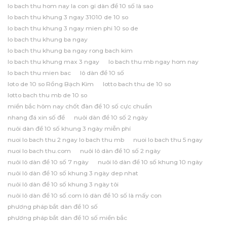
lo bach thu hom nay la con gi dàn đề 10 số là sao
lo bach thu khung 3 ngay 31010 de 10 so
lo bach thu khung 3 ngay mien phi 10 so de
lo bach thu khung ba ngay
lo bach thu khung ba ngay rong bach kim
lo bach thu khung max 3 ngay
lo bach thu mb ngay hom nay
lo bach thu mien bac
lô dàn đề 10 số
loto de 10 so Rồng Bạch Kim
lotto bach thu de 10 so
lotto bach thu mb de 10 so
miền bắc hôm nay chốt đàn đề 10 số cực chuẩn
nhang đá xin số đề
nuôi dàn đề 10 số 2 ngày
nuôi dàn đề 10 số khung 3 ngày miễn phí
nuoi lo bach thu 2 ngay lo bach thu mb
nuoi lo bach thu 5 ngay
nuoi lo bach thu.com
nuôi lô dàn đề 10 số 2 ngày
nuôi lô dàn đề 10 số 7 ngày
nuôi lô dàn đề 10 số khung 10 ngày
nuôi lô dàn đề 10 số khung 3 ngày dep nhat
nuôi lô dàn đề 10 số khung 3 ngày tôi
nuôi lô dàn đề 10 số.com lô dàn đề 10 số là mấy con
phương pháp bắt dàn đề 10 số
phương pháp bắt dàn đề 10 số miền bắc