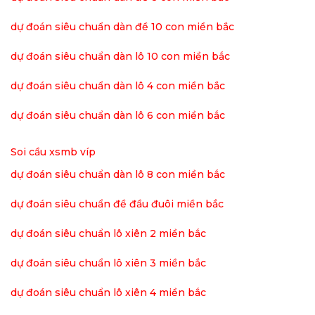
dự đoán siêu chuẩn dàn đề 10 con miền bắc
dự đoán siêu chuẩn dàn lô 10 con miền bắc
dự đoán siêu chuẩn dàn lô 4 con miền bắc
dự đoán siêu chuẩn dàn lô 6 con miền bắc
Soi cầu xsmb víp
dự đoán siêu chuẩn dàn lô 8 con miền bắc
dự đoán siêu chuẩn đề đầu đuôi miền bắc
dự đoán siêu chuẩn lô xiên 2 miền bắc
dự đoán siêu chuẩn lô xiên 3 miền bắc
dự đoán siêu chuẩn lô xiên 4 miền bắc