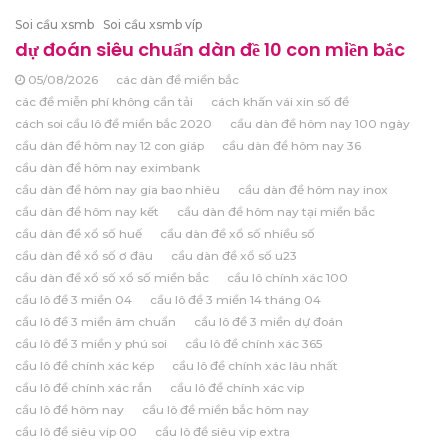
Soi cầu xsmb
Soi cầu xsmb víp
dự đoán siêu chuẩn dàn đề 10 con miền bắc
05/08/2026
các dàn đề miền bắc
các đề miễn phí không cần tải
cách khấn vái xin số đề
cách soi cầu lô đề miền bắc 2020
cầu dàn đề hôm nay 100 ngày
cầu dàn đề hôm nay 12 con giáp
cầu dàn đề hôm nay 36
cầu dàn đề hôm nay eximbank
cầu dàn đề hôm nay gia bao nhiêu
cầu dàn đề hôm nay inox
cầu dàn đề hôm nay kết
cầu dàn đề hôm nay tại miền bắc
cầu dàn đề xổ số huế
cầu dàn đề xổ số nhiều số
cầu dàn đề xổ số ơ đâu
cầu dàn đề xổ số u23
cầu dàn đề xổ số xổ số miền bắc
cầu lô chính xác 100
cầu lô đề 3 miền 04
cầu lô đề 3 miền 14 tháng 04
cầu lô đề 3 miền âm chuẩn
cầu lô đề 3 miền dự đoán
cầu lô đề 3 miền y phú soi
cầu lô đề chính xác 365
cầu lô đề chính xác kép
cầu lô đề chính xác lâu nhất
cầu lô đề chính xác rắn
cầu lô đề chính xác vip
cầu lô đề hôm nay
cầu lô đề miền bắc hôm nay
cầu lô đề siêu vip 00
cầu lô đề siêu vip extra