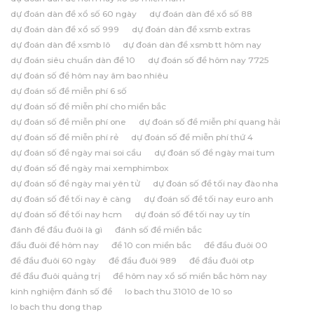
dự đoán dàn đề xổ số 60 ngày
dự đoán dàn đề xổ số 88
dự đoán dàn đề xổ số 999
dự đoán dàn đề xsmb extras
dự đoán dàn đề xsmb lô
dự đoán dàn đề xsmb tt hôm nay
dự đoán siêu chuẩn dàn đề 10
dự đoán số đề hôm nay 7725
dự đoán số đề hôm nay âm bao nhiêu
dự đoán số đề miễn phí 6 số
dự đoán số đề miễn phí cho miền bắc
dự đoán số đề miễn phí one
dự đoán số đề miễn phí quang hải
dự đoán số đề miễn phí rẻ
dự đoán số đề miễn phí thứ 4
dự đoán số đề ngày mai soi cầu
dự đoán số đề ngày mai tum
dự đoán số đề ngày mai xemphimbox
dự đoán số đề ngày mai yên tử
dự đoán số đề tối nay đào nha
dự đoán số đề tối nay ê càng
dự đoán số đề tối nay euro anh
dự đoán số đề tối nay hcm
dự đoán số đề tối nay uy tín
đánh đề đầu đuôi là gì
đánh số đề miền bắc
đầu đuôi đề hôm nay
đề 10 con miền bắc
đề đầu đuôi 00
đề đầu đuôi 60 ngày
đề đầu đuôi 989
đề đầu đuôi otp
đề đầu đuôi quảng trị
đề hôm nay xổ số miền bắc hôm nay
kinh nghiệm đánh số đề
lo bach thu 31010 de 10 so
lo bach thu dong thap