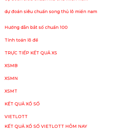
dự đoán siêu chuẩn song thủ lô miền nam
Hướng dẫn bắt số chuẩn 100
Tính toán lô đề
TRỰC TIẾP KẾT QUẢ XS
XSMB
XSMN
XSMT
KẾT QUẢ XỔ SỐ
VIETLOTT
KẾT QUẢ XỔ SỐ VIETLOTT HÔM NAY