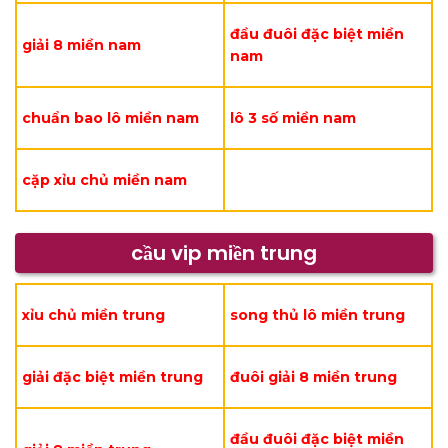
đầu đuôi đặc biệt miền
giải 8 miền nam
nam
chuẩn bao lô miền nam
lô 3 số miền nam
cặp xỉu chủ miền nam
cầu vip miền trung
xỉu chủ miền trung
song thủ lô miền trung
giải đặc biệt miền trung
đuôi giải 8 miền trung
đầu đuôi đặc biệt miền