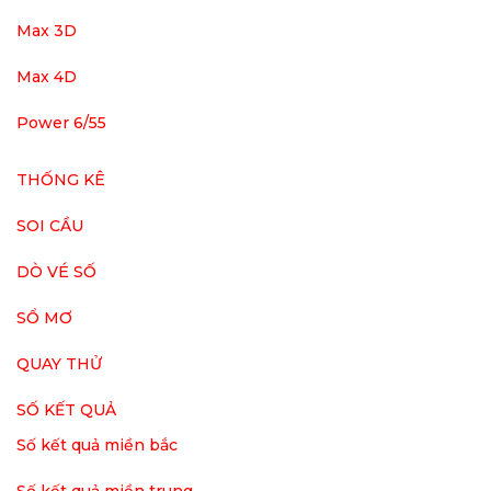
Max 3D
Max 4D
Power 6/55
THỐNG KÊ
SOI CẦU
DÒ VÉ SỐ
SỔ MƠ
QUAY THỬ
SỐ KẾT QUẢ
Số kết quả miền bắc