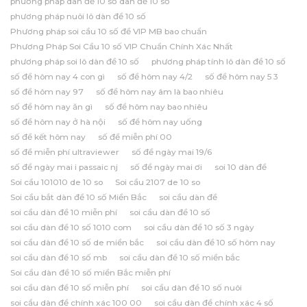
phương pháp dàn đề 10 số dàn đề 10 số
phương pháp nuôi lô dàn đề 10 số
Phương pháp soi cầu 10 số đề VIP MB bao chuẩn
Phương Pháp Soi Cầu 10 số VIP Chuẩn Chính Xác Nhất
phương pháp soi lô dàn đề 10 số
phương pháp tính lô dàn đề 10 số
số đề hôm nay 4 con gì
số đề hôm nay 4/2
số đề hôm nay 5 3
số đề hôm nay 97
số đề hôm nay âm là bao nhiêu
số đề hôm nay ăn gì
số đề hôm nay bao nhiêu
số đề hôm nay ở hà nội
số đề hôm nay uống
số đề kết hôm nay
số đề miễn phí 00
số đề miễn phí ultraviewer
số đề ngày mai 19/6
số đề ngày mai i passaic nj
số đề ngày mai ơi
soi 10 dàn đề
Soi cầu 101010 de 10 so
Soi cầu 2107 de 10 so
Soi cầu bắt dàn đề 10 số Miền Bắc
soi cầu dàn đề
soi cầu dàn đề 10 miễn phí
soi cầu dàn đề 10 số
soi cầu dàn đề 10 số 1010 com
soi cầu dàn đề 10 số 3 ngày
soi cầu dàn đề 10 số de miền bắc
soi cầu dàn đề 10 số hôm nay
soi cầu dàn đề 10 số mb
soi cầu dàn đề 10 số miền bắc
Soi cầu dàn đề 10 số miền Bắc miễn phí
soi cầu dàn đề 10 số miễn phí
soi cầu dàn đề 10 số nuôi
soi cầu dàn đề chính xác 100 00
soi cầu dàn đề chính xác 4 số