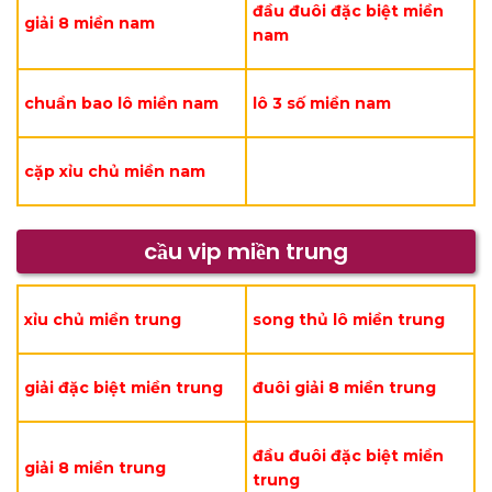
đầu đuôi đặc biệt miền
giải 8 miền nam
nam
chuẩn bao lô miền nam
lô 3 số miền nam
cặp xỉu chủ miền nam
cầu vip miền trung
xỉu chủ miền trung
song thủ lô miền trung
giải đặc biệt miền trung
đuôi giải 8 miền trung
đầu đuôi đặc biệt miền
giải 8 miền trung
trung