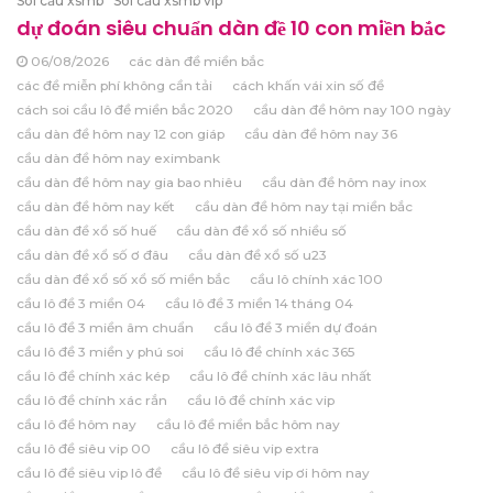
Soi cầu xsmb
Soi cầu xsmb víp
dự đoán siêu chuẩn dàn đề 10 con miền bắc
06/08/2026
các dàn đề miền bắc
các đề miễn phí không cần tải
cách khấn vái xin số đề
cách soi cầu lô đề miền bắc 2020
cầu dàn đề hôm nay 100 ngày
cầu dàn đề hôm nay 12 con giáp
cầu dàn đề hôm nay 36
cầu dàn đề hôm nay eximbank
cầu dàn đề hôm nay gia bao nhiêu
cầu dàn đề hôm nay inox
cầu dàn đề hôm nay kết
cầu dàn đề hôm nay tại miền bắc
cầu dàn đề xổ số huế
cầu dàn đề xổ số nhiều số
cầu dàn đề xổ số ơ đâu
cầu dàn đề xổ số u23
cầu dàn đề xổ số xổ số miền bắc
cầu lô chính xác 100
cầu lô đề 3 miền 04
cầu lô đề 3 miền 14 tháng 04
cầu lô đề 3 miền âm chuẩn
cầu lô đề 3 miền dự đoán
cầu lô đề 3 miền y phú soi
cầu lô đề chính xác 365
cầu lô đề chính xác kép
cầu lô đề chính xác lâu nhất
cầu lô đề chính xác rắn
cầu lô đề chính xác vip
cầu lô đề hôm nay
cầu lô đề miền bắc hôm nay
cầu lô đề siêu vip 00
cầu lô đề siêu vip extra
cầu lô đề siêu vip lô đề
cầu lô đề siêu vip ơi hôm nay