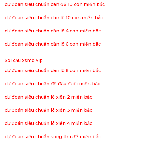
dự đoán siêu chuẩn dàn đề 10 con miền bắc
dự đoán siêu chuẩn dàn lô 10 con miền bắc
dự đoán siêu chuẩn dàn lô 4 con miền bắc
dự đoán siêu chuẩn dàn lô 6 con miền bắc
Soi cầu xsmb víp
dự đoán siêu chuẩn dàn lô 8 con miền bắc
dự đoán siêu chuẩn đề đầu đuôi miền bắc
dự đoán siêu chuẩn lô xiên 2 miền bắc
dự đoán siêu chuẩn lô xiên 3 miền bắc
dự đoán siêu chuẩn lô xiên 4 miền bắc
dự đoán siêu chuẩn song thủ đề miền bắc