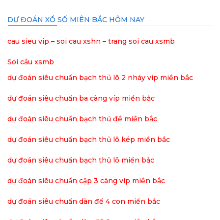
DỰ ĐOÁN XỔ SỐ MIÊN BẮC HÔM NAY
cau sieu vip – soi cau xshn – trang soi cau xsmb
Soi cầu xsmb
dự đoán siêu chuẩn bạch thủ lô 2 nháy víp miền bắc
dự đoán siêu chuẩn ba càng víp miền bắc
dự đoán siêu chuẩn bạch thủ đề miền bắc
dự đoán siêu chuẩn bạch thủ lô kép miền bắc
dự đoán siêu chuẩn bạch thủ lô miền bắc
dự đoán siêu chuẩn cặp 3 càng víp miền bắc
dự đoán siêu chuẩn dàn đề 4 con miền bắc