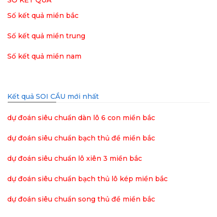
Số kết quả miền bắc
Số kết quả miền trung
Số kết quả miền nam
Kết quả SOI CẦU mới nhất
dự đoán siêu chuẩn dàn lô 6 con miền bắc
dự đoán siêu chuẩn bạch thủ đề miền bắc
dự đoán siêu chuẩn lô xiên 3 miền bắc
dự đoán siêu chuẩn bạch thủ lô kép miền bắc
dự đoán siêu chuẩn song thủ đề miền bắc