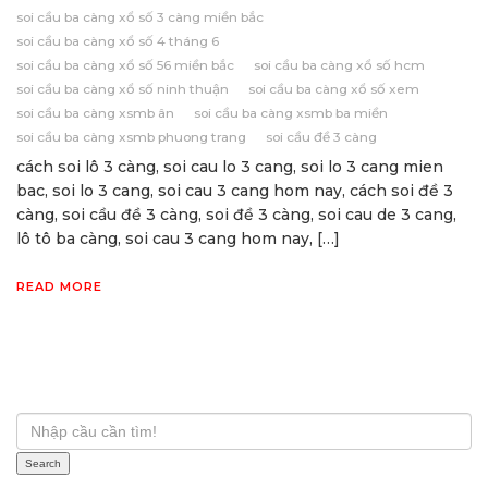
soi cầu ba càng xổ số 3 càng miền bắc
soi cầu ba càng xổ số 4 tháng 6
soi cầu ba càng xổ số 56 miền bắc
soi cầu ba càng xổ số hcm
soi cầu ba càng xổ số ninh thuận
soi cầu ba càng xổ số xem
soi cầu ba càng xsmb ân
soi cầu ba càng xsmb ba miền
soi cầu ba càng xsmb phuong trang
soi cầu đề 3 càng
cách soi lô 3 càng, soi cau lo 3 cang, soi lo 3 cang mien
bac, soi lo 3 cang, soi cau 3 cang hom nay, cách soi đề 3
càng, soi cầu đề 3 càng, soi đề 3 càng, soi cau de 3 cang,
lô tô ba càng, soi cau 3 cang hom nay, […]
READ MORE
Search