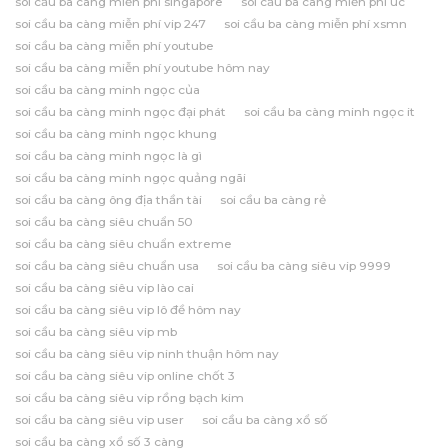
soi cầu ba càng miễn phí singapore
soi cầu ba càng miễn phí uc
soi cầu ba càng miễn phí vip 247
soi cầu ba càng miễn phí xsmn
soi cầu ba càng miễn phí youtube
soi cầu ba càng miễn phí youtube hôm nay
soi cầu ba càng minh ngọc của
soi cầu ba càng minh ngọc đại phát
soi cầu ba càng minh ngọc it
soi cầu ba càng minh ngọc khung
soi cầu ba càng minh ngọc là gì
soi cầu ba càng minh ngọc quảng ngãi
soi cầu ba càng ông địa thần tài
soi cầu ba càng rẻ
soi cầu ba càng siêu chuẩn 50
soi cầu ba càng siêu chuẩn extreme
soi cầu ba càng siêu chuẩn usa
soi cầu ba càng siêu vip 9999
soi cầu ba càng siêu vip lào cai
soi cầu ba càng siêu vip lô đề hôm nay
soi cầu ba càng siêu vip mb
soi cầu ba càng siêu vip ninh thuận hôm nay
soi cầu ba càng siêu vip online chốt 3
soi cầu ba càng siêu vip rồng bạch kim
soi cầu ba càng siêu vip user
soi cầu ba càng xổ số
soi cầu ba càng xổ số 3 càng