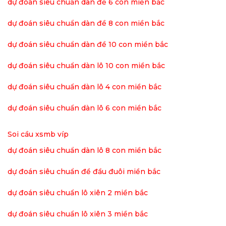
dự đoán siêu chuẩn dàn đề 6 con miền bắc
dự đoán siêu chuẩn dàn đề 8 con miền bắc
dự đoán siêu chuẩn dàn đề 10 con miền bắc
dự đoán siêu chuẩn dàn lô 10 con miền bắc
dự đoán siêu chuẩn dàn lô 4 con miền bắc
dự đoán siêu chuẩn dàn lô 6 con miền bắc
Soi cầu xsmb víp
dự đoán siêu chuẩn dàn lô 8 con miền bắc
dự đoán siêu chuẩn đề đầu đuôi miền bắc
dự đoán siêu chuẩn lô xiên 2 miền bắc
dự đoán siêu chuẩn lô xiên 3 miền bắc