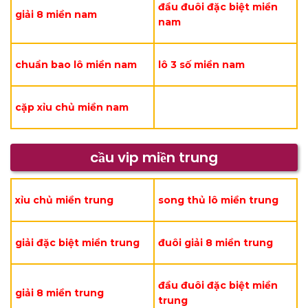
đầu đuôi đặc biệt miền
giải 8 miền nam
nam
chuẩn bao lô miền nam
lô 3 số miền nam
cặp xỉu chủ miền nam
cầu vip miền trung
xỉu chủ miền trung
song thủ lô miền trung
giải đặc biệt miền trung
đuôi giải 8 miền trung
đầu đuôi đặc biệt miền
giải 8 miền trung
trung