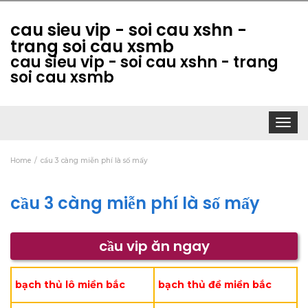
cau sieu vip - soi cau xshn -
trang soi cau xsmb
cau sieu vip - soi cau xshn - trang
soi cau xsmb
Toggle
navigat
Home
cầu 3 càng miễn phí là số mấy
cầu 3 càng miễn phí là số mấy
cầu vip ăn ngay
bạch thủ lô miền bắc
bạch thủ đề miền bắc