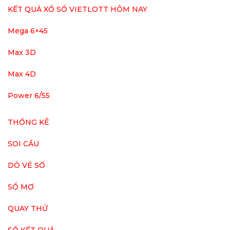
KẾT QUẢ XỔ SỐ VIETLOTT HÔM NAY
Mega 6×45
Max 3D
Max 4D
Power 6/55
THỐNG KÊ
SOI CẦU
DÒ VÉ SỐ
SỔ MƠ
QUAY THỬ
SỐ KẾT QUẢ