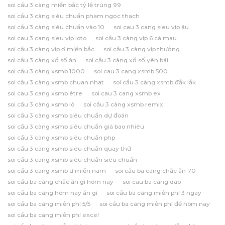
soi cầu 3 càng miền bắc tỷ lệ trúng 99
soi cầu 3 càng siêu chuẩn phạm ngọc thạch
soi cầu 3 càng siêu chuẩn vào 10
soi cau 3 cang sieu vip âu
soi cau 3 cang sieu vip loto
soi cầu 3 càng vip 6 cà mau
soi cầu 3 càng vip ơ miền bắc
soi cầu 3 càng vip thưởng
soi cầu 3 càng xổ số ăn
soi cầu 3 càng xổ số yên bái
soi cầu 3 càng xsmb 1000
soi cau 3 cang xsmb 500
soi cầu 3 càng xsmb chuan nhat
soi cầu 3 càng xsmb đắk lắk
soi cau 3 cang xsmb être
soi cau 3 cang xsmb ex
soi cầu 3 càng xsmb lô
soi cầu 3 càng xsmb remix
soi cầu 3 càng xsmb siêu chuẩn dự đoán
soi cầu 3 càng xsmb siêu chuẩn giá bao nhiêu
soi cầu 3 càng xsmb siêu chuẩn php
soi cầu 3 càng xsmb siêu chuẩn quay thử
soi cầu 3 càng xsmb siêu chuẩn siêu chuẩn
soi cầu 3 càng xsmb ư miền nam
soi cầu ba càng chắc ăn 70
soi cầu ba càng chắc ăn gì hôm nay
soi cau ba càng dao
soi cầu ba càng hôm nay ăn gì
soi cầu ba càng miễn phí 3 ngày
soi cầu ba càng miễn phí 5/5
soi cầu ba càng miễn phí đề hôm nay
soi cầu ba càng miễn phí excel