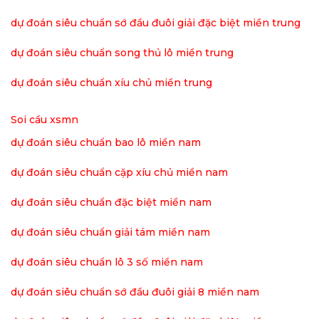
dự đoán siêu chuẩn sớ đầu đuôi giải đặc biệt miền trung
dự đoán siêu chuẩn song thủ lô miền trung
dự đoán siêu chuẩn xíu chủ miền trung
Soi cầu xsmn
dự đoán siêu chuẩn bao lô miền nam
dự đoán siêu chuẩn cặp xíu chủ miền nam
dự đoán siêu chuẩn đặc biệt miền nam
dự đoán siêu chuẩn giải tám miền nam
dự đoán siêu chuẩn lô 3 số miền nam
dự đoán siêu chuẩn sớ đầu đuôi giải 8 miền nam