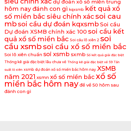
siêu chính xác
dự đoán xổ số miền trung
kết quả xổ
hôm nay đánh con gì
kqxsmb
soi cau
số miền bắc siêu chính xác
mb
soi cầu dự đoán kqxsmb
Soi cầu
soi cầu kết
Dự đoán XSMB chính xác 100
soi
quả xổ số miền bắc
Soi cầu lô xiên 2
cầu xsmb
soi cầu xổ số miền bắc
soi xsmb
sxmb
Soi lô xiên chuẩn
Số kết quả giải đặc biệt
Thống kê giải đặc biệt lâu chưa về
Thống kê giải đặc biệt về 59
Tần
XSMB
xsmb dự đoán xổ số miền bắc hôm nay
suất lô xiên
xổ số
năm 2021
xổ số miền bắc
xsmn
miền bắc hôm nay
đề về 50 hôm sau
đánh con gì