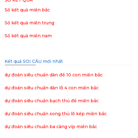
Số kết quả miền bắc
Số kết quả miền trung
Số kết quả miền nam
Kết quả SOI CẦU mới nhất
dự đoán siêu chuẩn dàn đề 10 con miền bắc
dự đoán siêu chuẩn dàn lô 4 con miền bắc
dự đoán siêu chuẩn bạch thủ đề miền bắc
dự đoán siêu chuẩn song thủ lô kép miền bắc
dự đoán siêu chuẩn ba càng víp miền bắc