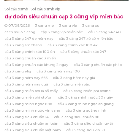
Soi cầu xsmb
Soi cầu xsmb víp
dự đoán siêu chuẩn cặp 3 càng víp miền bắc
07/08/2026
3 cang mb
3 cang vip
3 cang xs
cách soi lô 3 càng
cặp 3 càng víp miền bắc
cầu 3 càng 247 40
cầu 3 càng 247 de hôm nay
cầu 3 càng 247 xổ số miền bắc
cầu 3 càng âm thanh
cầu 3 càng chính xác 100 4x
cầu 3 càng chính xác 100 ên
cầu 3 càng chuẩn xác 247
cầu 3 càng chuẩn xác 3 miền
cầu 3 càng chuẩn xác khung 2 ngày
cầu 3 càng chuẩn xác pháo
cầu 3 càng elig
cầu 3 càng hôm nay 100
cầu 3 càng hôm nay 666
cầu 3 càng hôm nay giá
cầu 3 càng hôm nay quả
cầu 3 càng miền bắc
cầu 3 càng miễn phí là số mấy
cầu 3 càng miễn phí online
cầu 3 càng miễn phí otofun
cầu 3 càng minh ngọc 30 ngày
cầu 3 càng minh ngọc 888
cầu 3 càng minh ngọc an giang
cầu 3 càng minh ngọc yin yang
cầu 3 càng quảng ninh
cầu 3 càng siêu chuẩn 14
cầu 3 càng siêu chuẩn 88
cầu 3 càng siêu chuẩn an toàn
cầu 3 càng siêu chuẩn uy tín
cầu 3 càng siêu chuẩn việt nam
cầu 3 càng siêu vip 50