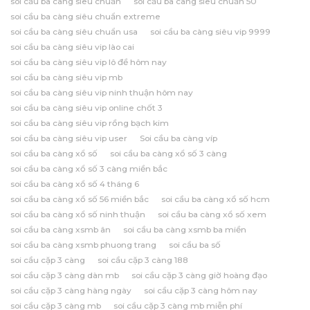
soi cầu ba càng siêu chuẩn
soi cầu ba càng siêu chuẩn 50
soi cầu ba càng siêu chuẩn extreme
soi cầu ba càng siêu chuẩn usa
soi cầu ba càng siêu vip 9999
soi cầu ba càng siêu vip lào cai
soi cầu ba càng siêu vip lô đề hôm nay
soi cầu ba càng siêu vip mb
soi cầu ba càng siêu vip ninh thuận hôm nay
soi cầu ba càng siêu vip online chốt 3
soi cầu ba càng siêu vip rồng bạch kim
soi cầu ba càng siêu vip user
Soi cầu ba càng víp
soi cầu ba càng xổ số
soi cầu ba càng xổ số 3 càng
soi cầu ba càng xổ số 3 càng miền bắc
soi cầu ba càng xổ số 4 tháng 6
soi cầu ba càng xổ số 56 miền bắc
soi cầu ba càng xổ số hcm
soi cầu ba càng xổ số ninh thuận
soi cầu ba càng xổ số xem
soi cầu ba càng xsmb ân
soi cầu ba càng xsmb ba miền
soi cầu ba càng xsmb phuong trang
soi cầu ba số
soi cầu cặp 3 càng
soi cầu cặp 3 càng 188
soi cầu cặp 3 càng dàn mb
soi cầu cặp 3 càng giờ hoàng đạo
soi cầu cặp 3 càng hàng ngày
soi cầu cặp 3 càng hôm nay
soi cầu cặp 3 càng mb
soi cầu cặp 3 càng mb miễn phí