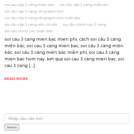
soi cau cặp 3 càng mien bac
soi cầu cặp 3 càng miễn phí
soi cầu cặp 3 càng rồng bạch kim
soi cầu cặp 3 càng rồng bạch kim miễn phí
soi cầu cặp 3 càng siêu chuẩn
soi cầu chính xác 3 càng
Soi cầu chính xác miền Bắc
soi cau 3 cang mien bac mien phi, cách soi cầu 3 càng
miền bắc, soi cau 3 cang mien bac, soi cầu 3 càng miền
bắc, soi cầu 3 càng miền bắc miễn phí, soi cau 3 cang
mien bac hom nay, ket qua soi cau 3 cang mien bac, soi
cau 3 cang […]
READ MORE
Search