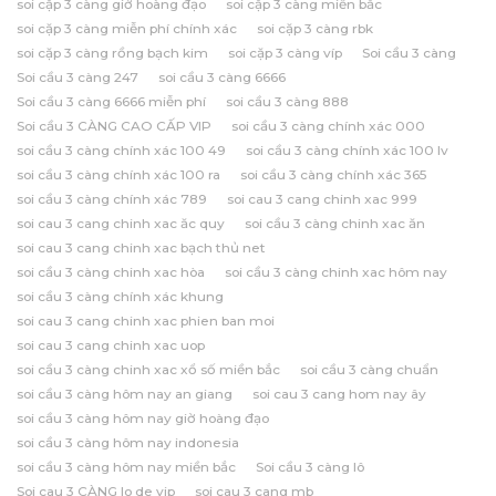
soi cặp 3 càng giờ hoàng đạo
soi cặp 3 càng miền bắc
soi cặp 3 càng miễn phí chính xác
soi cặp 3 càng rbk
soi cặp 3 càng rồng bạch kim
soi cặp 3 càng víp
Soi cầu 3 càng
Soi cầu 3 càng 247
soi cầu 3 càng 6666
Soi cầu 3 càng 6666 miễn phí
soi cầu 3 càng 888
Soi cầu 3 CÀNG CAO CẤP VIP
soi cầu 3 càng chính xác 000
soi cầu 3 càng chính xác 100 49
soi cầu 3 càng chính xác 100 lv
soi cầu 3 càng chính xác 100 ra
soi cầu 3 càng chính xác 365
soi cầu 3 càng chính xác 789
soi cau 3 cang chinh xac 999
soi cau 3 cang chinh xac ăc quy
soi cầu 3 càng chinh xac ăn
soi cau 3 cang chinh xac bạch thủ net
soi cầu 3 càng chinh xac hòa
soi cầu 3 càng chinh xac hôm nay
soi cầu 3 càng chính xác khung
soi cau 3 cang chinh xac phien ban moi
soi cau 3 cang chinh xac uop
soi cầu 3 càng chinh xac xổ số miền bắc
soi cầu 3 càng chuẩn
soi cầu 3 càng hôm nay an giang
soi cau 3 cang hom nay ây
soi cầu 3 càng hôm nay giờ hoàng đạo
soi cầu 3 càng hôm nay indonesia
soi cầu 3 càng hôm nay miền bắc
Soi cầu 3 càng lô
Soi cau 3 CÀNG lo de vip
soi cau 3 cang mb