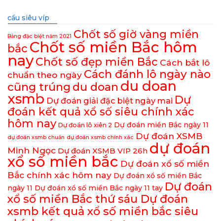
cầu siêu víp
Chốt số giờ vàng miền
Bảng đặc biệt năm 2021
Chốt số miền Bắc hôm
bắc
nay
Chốt số đẹp miền Bắc
Cách bắt lô
Cách đánh lô ngày nào
chuẩn theo ngày
du doan
cũng trúng
du doan
xsmb
Dự
Dự đoán giải đặc biệt ngày mai
đoán kết quả xổ số siêu chính xác
hôm nay
Dự đoán miền Bắc ngày 11
Dự đoán lô xiên 2
Dự đoán XSMB
dự đoán xsmb chuẩn
dự đoán xsmb chính xác
dự đoán
Minh Ngọc
Dự đoán XSMB VIP 26h
xổ số miền bắc
Dự đoán xổ số miền
Bắc chính xác hôm nay
Dự đoán xổ số miền Bắc
Dự đoán
ngày 11
Dự đoán xổ số miền Bắc ngày 11 tay
xổ số miền Bắc thứ sáu Dự đoán
xsmb kết quả xổ số miền bắc siêu