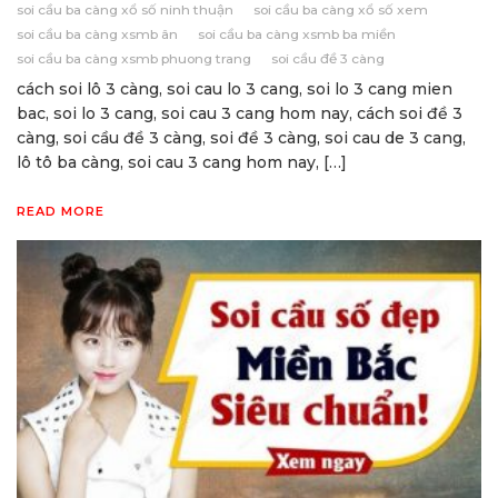
soi cầu ba càng xổ số ninh thuận
soi cầu ba càng xổ số xem
soi cầu ba càng xsmb ân
soi cầu ba càng xsmb ba miền
soi cầu ba càng xsmb phuong trang
soi cầu đề 3 càng
cách soi lô 3 càng, soi cau lo 3 cang, soi lo 3 cang mien
bac, soi lo 3 cang, soi cau 3 cang hom nay, cách soi đề 3
càng, soi cầu đề 3 càng, soi đề 3 càng, soi cau de 3 cang,
lô tô ba càng, soi cau 3 cang hom nay, […]
READ MORE