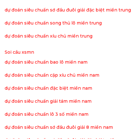
dự đoán siêu chuẩn sớ đầu đuôi giải đặc biệt miền trung
dự đoán siêu chuẩn song thủ lô miền trung
dự đoán siêu chuẩn xíu chủ miền trung
Soi cầu xsmn
dự đoán siêu chuẩn bao lô miền nam
dự đoán siêu chuẩn cặp xíu chủ miền nam
dự đoán siêu chuẩn đặc biệt miền nam
dự đoán siêu chuẩn giải tám miền nam
dự đoán siêu chuẩn lô 3 số miền nam
dự đoán siêu chuẩn sớ đầu đuôi giải 8 miền nam