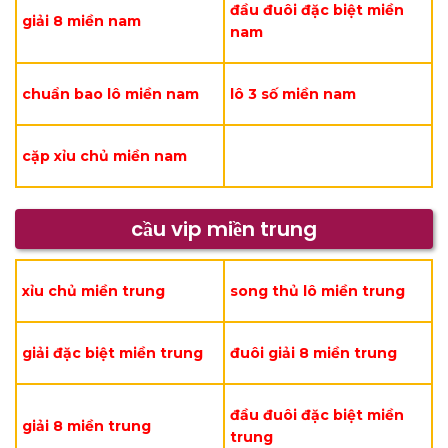
đầu đuôi đặc biệt miền
giải 8 miền nam
nam
chuẩn bao lô miền nam
lô 3 số miền nam
cặp xỉu chủ miền nam
cầu vip miền trung
xỉu chủ miền trung
song thủ lô miền trung
giải đặc biệt miền trung
đuôi giải 8 miền trung
đầu đuôi đặc biệt miền
giải 8 miền trung
trung