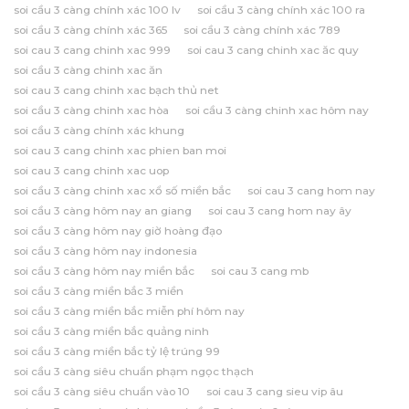
soi cầu 3 càng chính xác 100 lv
soi cầu 3 càng chính xác 100 ra
soi cầu 3 càng chính xác 365
soi cầu 3 càng chính xác 789
soi cau 3 cang chinh xac 999
soi cau 3 cang chinh xac ăc quy
soi cầu 3 càng chinh xac ăn
soi cau 3 cang chinh xac bạch thủ net
soi cầu 3 càng chinh xac hòa
soi cầu 3 càng chinh xac hôm nay
soi cầu 3 càng chính xác khung
soi cau 3 cang chinh xac phien ban moi
soi cau 3 cang chinh xac uop
soi cầu 3 càng chinh xac xổ số miền bắc
soi cau 3 cang hom nay
soi cầu 3 càng hôm nay an giang
soi cau 3 cang hom nay ây
soi cầu 3 càng hôm nay giờ hoàng đạo
soi cầu 3 càng hôm nay indonesia
soi cầu 3 càng hôm nay miền bắc
soi cau 3 cang mb
soi cầu 3 càng miền bắc 3 miền
soi cầu 3 càng miền bắc miễn phí hôm nay
soi cầu 3 càng miền bắc quảng ninh
soi cầu 3 càng miền bắc tỷ lệ trúng 99
soi cầu 3 càng siêu chuẩn phạm ngọc thạch
soi cầu 3 càng siêu chuẩn vào 10
soi cau 3 cang sieu vip âu