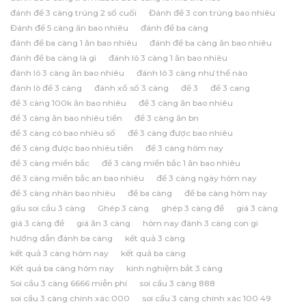
đánh đề 3 càng trúng 2 số cuối
Đánh đề 3 con trúng bao nhiêu
Đánh đề 5 càng ăn bao nhiêu
đánh đề ba càng
đánh đề ba càng 1 ăn bao nhiêu
đánh đề ba càng ăn bao nhiêu
đánh đề ba càng là gì
đánh lô 3 càng 1 ăn bao nhiêu
đánh lô 3 càng ăn bao nhiêu
đánh lô 3 càng như thế nào
đánh lô đề 3 càng
đánh xổ số 3 càng
đề 3
đề 3 cang
đề 3 càng 100k ăn bao nhiêu
đề 3 càng ăn bao nhiêu
đề 3 càng ăn bao nhiêu tiền
đề 3 càng ăn bn
đề 3 càng có bao nhiêu số
đề 3 càng được bao nhiêu
đề 3 càng được bao nhiêu tiền
đề 3 càng hôm nay
đề 3 càng miền bắc
đề 3 càng miền bắc 1 ăn bao nhiêu
đề 3 càng miền bắc an bao nhiêu
đề 3 càng ngày hôm nay
đề 3 càng nhân bao nhiêu
đề ba càng
đề ba càng hôm nay
gấu soi cầu 3 càng
Ghép 3 càng
ghép 3 càng đề
giá 3 càng
giá 3 càng đề
giá ăn 3 càng
hôm nay đánh 3 càng con gì
hướng dẫn đánh ba càng
kết quả 3 càng
kết quả 3 càng hôm nay
kết quả ba càng
Kết quả ba càng hôm nay
kinh nghiệm bắt 3 càng
Soi cầu 3 càng 6666 miễn phí
soi cầu 3 càng 888
soi cầu 3 càng chính xác 000
soi cầu 3 càng chính xác 100 49