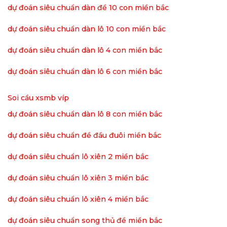
dự đoán siêu chuẩn dàn đề 10 con miền bắc
dự đoán siêu chuẩn dàn lô 10 con miền bắc
dự đoán siêu chuẩn dàn lô 4 con miền bắc
dự đoán siêu chuẩn dàn lô 6 con miền bắc
Soi cầu xsmb víp
dự đoán siêu chuẩn dàn lô 8 con miền bắc
dự đoán siêu chuẩn đề đầu đuôi miền bắc
dự đoán siêu chuẩn lô xiên 2 miền bắc
dự đoán siêu chuẩn lô xiên 3 miền bắc
dự đoán siêu chuẩn lô xiên 4 miền bắc
dự đoán siêu chuẩn song thủ đề miền bắc