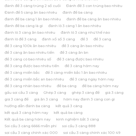
đánh đề 3 càng trúng 2 số cuối
Đánh đề 3 con trúng bao nhiêu
Đánh đề 5 càng ăn bao nhiêu
đánh đề ba càng
đánh đề ba càng 1 ăn bao nhiêu
đánh đề ba càng ăn bao nhiêu
đánh đề ba càng là gì
đánh lô 3 càng 1 ăn bao nhiêu
đánh lô 3 càng ăn bao nhiêu
đánh lô 3 càng như thế nào
đánh lô đề 3 càng
đánh xổ số 3 càng
đề 3
đề 3 cang
đề 3 càng 100k ăn bao nhiêu
đề 3 càng ăn bao nhiêu
đề 3 càng ăn bao nhiêu tiền
đề 3 càng ăn bn
đề 3 càng có bao nhiêu số
đề 3 càng được bao nhiêu
đề 3 càng được bao nhiêu tiền
đề 3 càng hôm nay
đề 3 càng miền bắc
đề 3 càng miền bắc 1 ăn bao nhiêu
đề 3 càng miền bắc an bao nhiêu
đề 3 càng ngày hôm nay
đề 3 càng nhân bao nhiêu
đề ba càng
đề ba càng hôm nay
gấu soi cầu 3 càng
Ghép 3 càng
ghép 3 càng đề
giá 3 càng
giá 3 càng đề
giá ăn 3 càng
hôm nay đánh 3 càng con gì
hướng dẫn đánh ba càng
kết quả 3 càng
kết quả 3 càng hôm nay
kết quả ba càng
Kết quả ba càng hôm nay
kinh nghiệm bắt 3 càng
Soi cầu 3 càng 6666 miễn phí
soi cầu 3 càng 888
soi cầu 3 càng chính xác 000
soi cầu 3 càng chính xác 100 49