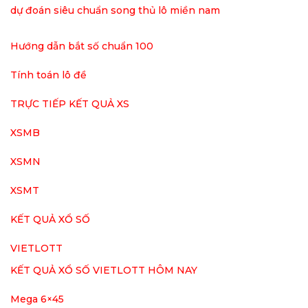
dự đoán siêu chuẩn song thủ lô miền nam
Hướng dẫn bắt số chuẩn 100
Tính toán lô đề
TRỰC TIẾP KẾT QUẢ XS
XSMB
XSMN
XSMT
KẾT QUẢ XỔ SỐ
VIETLOTT
KẾT QUẢ XỔ SỐ VIETLOTT HÔM NAY
Mega 6×45