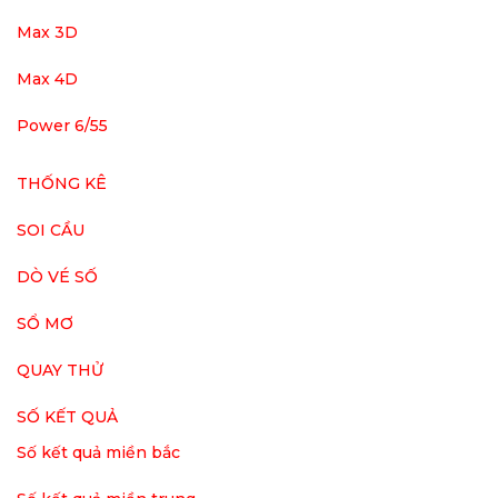
Max 3D
Max 4D
Power 6/55
THỐNG KÊ
SOI CẦU
DÒ VÉ SỐ
SỔ MƠ
QUAY THỬ
SỐ KẾT QUẢ
Số kết quả miền bắc