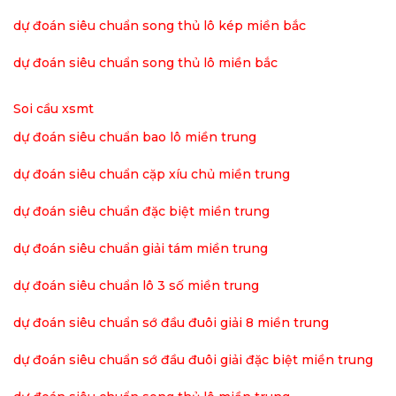
dự đoán siêu chuẩn song thủ lô kép miền bắc
dự đoán siêu chuẩn song thủ lô miền bắc
Soi cầu xsmt
dự đoán siêu chuẩn bao lô miền trung
dự đoán siêu chuẩn cặp xíu chủ miền trung
dự đoán siêu chuẩn đặc biệt miền trung
dự đoán siêu chuẩn giải tám miền trung
dự đoán siêu chuẩn lô 3 số miền trung
dự đoán siêu chuẩn sớ đầu đuôi giải 8 miền trung
dự đoán siêu chuẩn sớ đầu đuôi giải đặc biệt miền trung