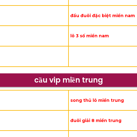
đầu đuôi đặc biệt miền nam
lô 3 số miền nam
cầu vip miền trung
song thủ lô miền trung
đuôi giải 8 miền trung