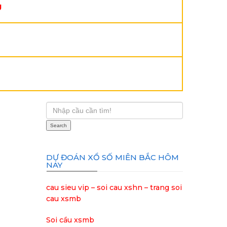
g
Search
DỰ ĐOÁN XỔ SỐ MIÊN BẮC HÔM
NAY
cau sieu vip – soi cau xshn – trang soi
cau xsmb
Soi cầu xsmb