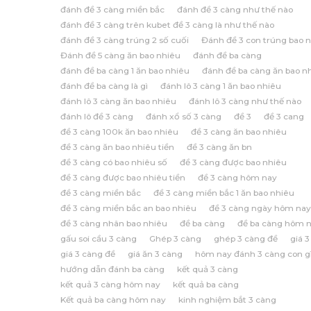
đánh đề 3 càng miền bắc
đánh đề 3 càng như thế nào
đánh đề 3 càng trên kubet đề 3 càng là như thế nào
đánh đề 3 càng trúng 2 số cuối
Đánh đề 3 con trúng bao 
Đánh đề 5 càng ăn bao nhiêu
đánh đề ba càng
đánh đề ba càng 1 ăn bao nhiêu
đánh đề ba càng ăn bao n
đánh đề ba càng là gì
đánh lô 3 càng 1 ăn bao nhiêu
đánh lô 3 càng ăn bao nhiêu
đánh lô 3 càng như thế nào
đánh lô đề 3 càng
đánh xổ số 3 càng
đề 3
đề 3 cang
đề 3 càng 100k ăn bao nhiêu
đề 3 càng ăn bao nhiêu
đề 3 càng ăn bao nhiêu tiền
đề 3 càng ăn bn
đề 3 càng có bao nhiêu số
đề 3 càng được bao nhiêu
đề 3 càng được bao nhiêu tiền
đề 3 càng hôm nay
đề 3 càng miền bắc
đề 3 càng miền bắc 1 ăn bao nhiêu
đề 3 càng miền bắc an bao nhiêu
đề 3 càng ngày hôm nay
đề 3 càng nhân bao nhiêu
đề ba càng
đề ba càng hôm 
gấu soi cầu 3 càng
Ghép 3 càng
ghép 3 càng đề
giá 
giá 3 càng đề
giá ăn 3 càng
hôm nay đánh 3 càng con g
hướng dẫn đánh ba càng
kết quả 3 càng
kết quả 3 càng hôm nay
kết quả ba càng
Kết quả ba càng hôm nay
kinh nghiệm bắt 3 càng