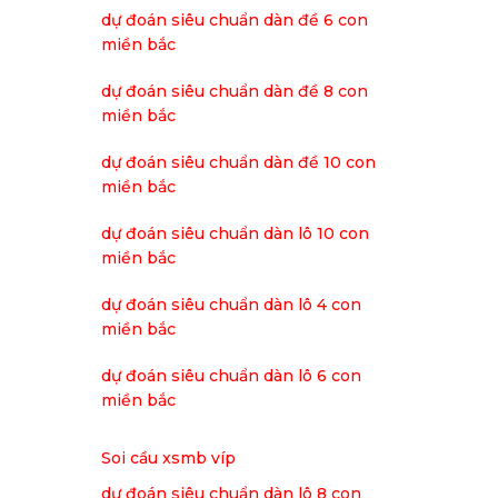
dự đoán siêu chuẩn dàn đề 6 con
miền bắc
dự đoán siêu chuẩn dàn đề 8 con
miền bắc
dự đoán siêu chuẩn dàn đề 10 con
miền bắc
dự đoán siêu chuẩn dàn lô 10 con
miền bắc
dự đoán siêu chuẩn dàn lô 4 con
miền bắc
dự đoán siêu chuẩn dàn lô 6 con
miền bắc
Soi cầu xsmb víp
dự đoán siêu chuẩn dàn lô 8 con