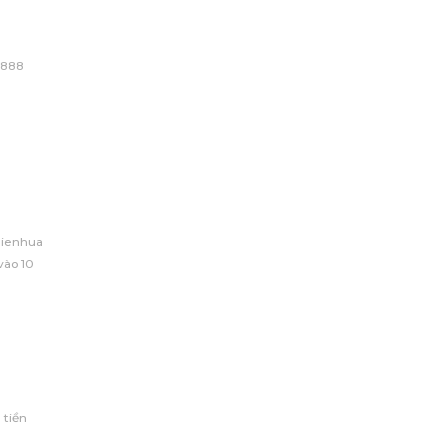
8888
mienhua
vào 10
 tiền