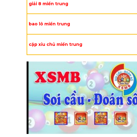
giải 8 miền trung
bao lô miền trung
cặp xỉu chủ miền trung