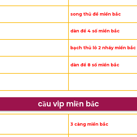
song thủ đề miền bắc
dàn đề 4 số miền bắc
bạch thủ lô 2 nháy miền bắc
dàn đề 8 số miền bắc
cầu vip miền bắc
3 càng miền bắc