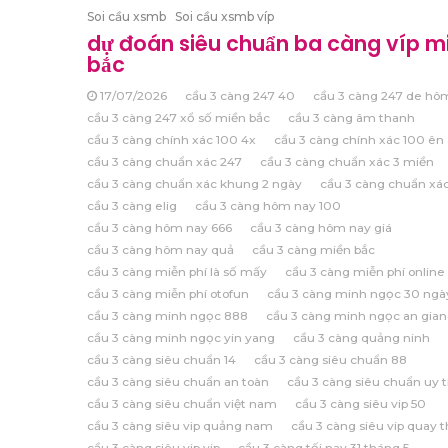
Soi cầu xsmb
Soi cầu xsmb víp
dự đoán siêu chuẩn ba càng víp m
bắc
17/07/2026
cầu 3 càng 247 40
cầu 3 càng 247 de hô
cầu 3 càng 247 xổ số miền bắc
cầu 3 càng âm thanh
cầu 3 càng chính xác 100 4x
cầu 3 càng chính xác 100 ên
cầu 3 càng chuẩn xác 247
cầu 3 càng chuẩn xác 3 miền
cầu 3 càng chuẩn xác khung 2 ngày
cầu 3 càng chuẩn xá
cầu 3 càng elig
cầu 3 càng hôm nay 100
cầu 3 càng hôm nay 666
cầu 3 càng hôm nay giá
cầu 3 càng hôm nay quả
cầu 3 càng miền bắc
cầu 3 càng miễn phí là số mấy
cầu 3 càng miễn phí online
cầu 3 càng miễn phí otofun
cầu 3 càng minh ngọc 30 ngà
cầu 3 càng minh ngọc 888
cầu 3 càng minh ngọc an gia
cầu 3 càng minh ngọc yin yang
cầu 3 càng quảng ninh
cầu 3 càng siêu chuẩn 14
cầu 3 càng siêu chuẩn 88
cầu 3 càng siêu chuẩn an toàn
cầu 3 càng siêu chuẩn uy t
cầu 3 càng siêu chuẩn việt nam
cầu 3 càng siêu vip 50
cầu 3 càng siêu vip quảng nam
cầu 3 càng siêu vip quay 
cầu 3 càng siêu vip vip
cầu 3 càng tối nay 31 tháng 5