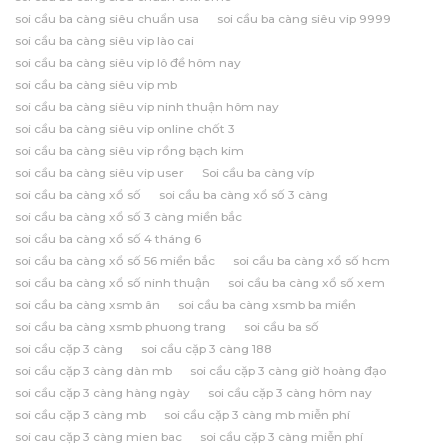
soi cầu ba càng siêu chuẩn usa
soi cầu ba càng siêu vip 9999
soi cầu ba càng siêu vip lào cai
soi cầu ba càng siêu vip lô đề hôm nay
soi cầu ba càng siêu vip mb
soi cầu ba càng siêu vip ninh thuận hôm nay
soi cầu ba càng siêu vip online chốt 3
soi cầu ba càng siêu vip rồng bạch kim
soi cầu ba càng siêu vip user
Soi cầu ba càng víp
soi cầu ba càng xổ số
soi cầu ba càng xổ số 3 càng
soi cầu ba càng xổ số 3 càng miền bắc
soi cầu ba càng xổ số 4 tháng 6
soi cầu ba càng xổ số 56 miền bắc
soi cầu ba càng xổ số hcm
soi cầu ba càng xổ số ninh thuận
soi cầu ba càng xổ số xem
soi cầu ba càng xsmb ân
soi cầu ba càng xsmb ba miền
soi cầu ba càng xsmb phuong trang
soi cầu ba số
soi cầu cặp 3 càng
soi cầu cặp 3 càng 188
soi cầu cặp 3 càng dàn mb
soi cầu cặp 3 càng giờ hoàng đạo
soi cầu cặp 3 càng hàng ngày
soi cầu cặp 3 càng hôm nay
soi cầu cặp 3 càng mb
soi cầu cặp 3 càng mb miễn phí
soi cau cặp 3 càng mien bac
soi cầu cặp 3 càng miễn phí