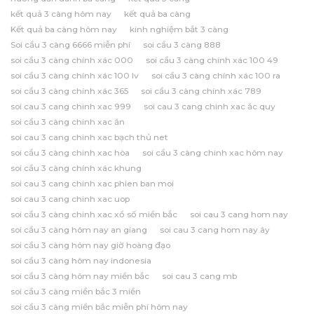
kết quả 3 càng hôm nay
kết quả ba càng
Kết quả ba càng hôm nay
kinh nghiệm bắt 3 càng
Soi cầu 3 càng 6666 miễn phí
soi cầu 3 càng 888
soi cầu 3 càng chính xác 000
soi cầu 3 càng chính xác 100 49
soi cầu 3 càng chính xác 100 lv
soi cầu 3 càng chính xác 100 ra
soi cầu 3 càng chính xác 365
soi cầu 3 càng chính xác 789
soi cau 3 cang chinh xac 999
soi cau 3 cang chinh xac ăc quy
soi cầu 3 càng chinh xac ăn
soi cau 3 cang chinh xac bạch thủ net
soi cầu 3 càng chinh xac hòa
soi cầu 3 càng chinh xac hôm nay
soi cầu 3 càng chính xác khung
soi cau 3 cang chinh xac phien ban moi
soi cau 3 cang chinh xac uop
soi cầu 3 càng chinh xac xổ số miền bắc
soi cau 3 cang hom nay
soi cầu 3 càng hôm nay an giang
soi cau 3 cang hom nay ây
soi cầu 3 càng hôm nay giờ hoàng đạo
soi cầu 3 càng hôm nay indonesia
soi cầu 3 càng hôm nay miền bắc
soi cau 3 cang mb
soi cầu 3 càng miền bắc 3 miền
soi cầu 3 càng miền bắc miễn phí hôm nay