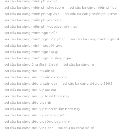
soi cầu ba càng miễn phí excel
soi cầu ba càng miễn phí singapore
soi cầu ba càng miễn phí uc
soi cầu ba càng miễn phí vip 247
soi cầu ba càng miễn phí xsmn
soi cầu ba càng miễn phí youtube
soi cầu ba càng miễn phí youtube hôm nay
soi cầu ba càng minh ngọc của
soi cầu ba càng minh ngọc đại phát
soi cầu ba càng minh ngọc it
soi cầu ba càng minh ngọc khung
soi cầu ba càng minh ngọc là gì
soi cầu ba càng minh ngọc quảng ngãi
soi cầu ba càng ông địa thần tài
soi cầu ba càng rẻ
soi cầu ba càng siêu chuẩn 50
soi cầu ba càng siêu chuẩn extreme
soi cầu ba càng siêu chuẩn usa
soi cầu ba càng siêu vip 9999
soi cầu ba càng siêu vip lào cai
soi cầu ba càng siêu vip lô đề hôm nay
soi cầu ba càng siêu vip mb
soi cầu ba càng siêu vip ninh thuận hôm nay
soi cầu ba càng siêu vip online chốt 3
soi cầu ba càng siêu vip rồng bạch kim
soi cầu ba càng siêu vip user
soi cầu ba càng xổ số