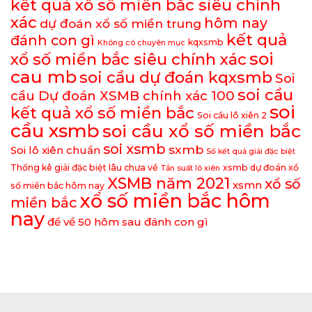
kết quả xổ số miền bắc siêu chính
xác
hôm nay
dự đoán xổ số miền trung
kết quả
đánh con gì
kqxsmb
Không có chuyên mục
soi
xổ số miền bắc siêu chính xác
cau mb
soi cầu dự đoán kqxsmb
Soi
soi cầu
cầu Dự đoán XSMB chính xác 100
soi
kết quả xổ số miền bắc
Soi cầu lô xiên 2
cầu xsmb
soi cầu xổ số miền bắc
soi xsmb
sxmb
Soi lô xiên chuẩn
Số kết quả giải đặc biệt
Thống kê giải đặc biệt lâu chưa về
xsmb dự đoán xổ
Tần suất lô xiên
XSMB năm 2021
xổ số
xsmn
số miền bắc hôm nay
xổ số miền bắc hôm
miền bắc
nay
đề về 50 hôm sau đánh con gì