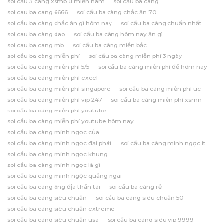
soi cầu 3 càng xsmb ư miền nam
soi cầu ba càng
soi cau ba cang 6666
soi cầu ba càng chắc ăn 70
soi cầu ba càng chắc ăn gì hôm nay
soi cầu ba càng chuẩn nhất
soi cau ba càng dao
soi cầu ba càng hôm nay ăn gì
soi cau ba cang mb
soi cầu ba càng miền bắc
soi cầu ba càng miễn phí
soi cầu ba càng miễn phí 3 ngày
soi cầu ba càng miễn phí 5/5
soi cầu ba càng miễn phí đề hôm nay
soi cầu ba càng miễn phí excel
soi cầu ba càng miễn phí singapore
soi cầu ba càng miễn phí uc
soi cầu ba càng miễn phí vip 247
soi cầu ba càng miễn phí xsmn
soi cầu ba càng miễn phí youtube
soi cầu ba càng miễn phí youtube hôm nay
soi cầu ba càng minh ngọc của
soi cầu ba càng minh ngọc đại phát
soi cầu ba càng minh ngọc it
soi cầu ba càng minh ngọc khung
soi cầu ba càng minh ngọc là gì
soi cầu ba càng minh ngọc quảng ngãi
soi cầu ba càng ông địa thần tài
soi cầu ba càng rẻ
soi cầu ba càng siêu chuẩn
soi cầu ba càng siêu chuẩn 50
soi cầu ba càng siêu chuẩn extreme
soi cầu ba càng siêu chuẩn usa
soi cầu ba càng siêu vip 9999