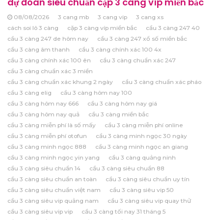
dự đoán siêu chuẩn cặp 3 càng víp miền bắc
08/08/2026
3 cang mb
3 cang vip
3 cang xs
cách soi lô 3 càng
cặp 3 càng víp miền bắc
cầu 3 càng 247 40
cầu 3 càng 247 de hôm nay
cầu 3 càng 247 xổ số miền bắc
cầu 3 càng âm thanh
cầu 3 càng chính xác 100 4x
cầu 3 càng chính xác 100 ên
cầu 3 càng chuẩn xác 247
cầu 3 càng chuẩn xác 3 miền
cầu 3 càng chuẩn xác khung 2 ngày
cầu 3 càng chuẩn xác pháo
cầu 3 càng elig
cầu 3 càng hôm nay 100
cầu 3 càng hôm nay 666
cầu 3 càng hôm nay giá
cầu 3 càng hôm nay quả
cầu 3 càng miền bắc
cầu 3 càng miễn phí là số mấy
cầu 3 càng miễn phí online
cầu 3 càng miễn phí otofun
cầu 3 càng minh ngọc 30 ngày
cầu 3 càng minh ngọc 888
cầu 3 càng minh ngọc an giang
cầu 3 càng minh ngọc yin yang
cầu 3 càng quảng ninh
cầu 3 càng siêu chuẩn 14
cầu 3 càng siêu chuẩn 88
cầu 3 càng siêu chuẩn an toàn
cầu 3 càng siêu chuẩn uy tín
cầu 3 càng siêu chuẩn việt nam
cầu 3 càng siêu vip 50
cầu 3 càng siêu vip quảng nam
cầu 3 càng siêu vip quay thử
cầu 3 càng siêu vip vip
cầu 3 càng tối nay 31 tháng 5