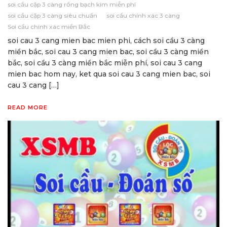
soi cầu cặp 3 càng rồng bạch kim miễn phí
soi cầu cặp 3 càng siêu chuẩn
soi cầu chính xác 3 càng
Soi cầu chính xác miền Bắc
soi cau 3 cang mien bac mien phi, cách soi cầu 3 càng
miền bắc, soi cau 3 cang mien bac, soi cầu 3 càng miền
bắc, soi cầu 3 càng miền bắc miễn phí, soi cau 3 cang
mien bac hom nay, ket qua soi cau 3 cang mien bac, soi
cau 3 cang […]
READ MORE