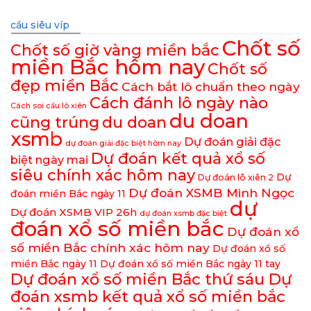
cầu siêu víp
Chốt số
Chốt số giờ vàng miền bắc
miền Bắc hôm nay
Chốt số
đẹp miền Bắc
Cách bắt lô chuẩn theo ngày
Cách đánh lô ngày nào
Cách soi cầu lô xiên
du doan
cũng trúng
du doan
xsmb
Dự đoán giải đặc
dự đoán giải đặc biệt hôm nay
Dự đoán kết quả xổ số
biệt ngày mai
siêu chính xác hôm nay
Dự
Dự đoán lô xiên 2
Dự đoán XSMB Minh Ngọc
đoán miền Bắc ngày 11
dự
Dự đoán XSMB VIP 26h
dự đoán xsmb đặc biệt
đoán xổ số miền bắc
Dự đoán xổ
số miền Bắc chính xác hôm nay
Dự đoán xổ số
miền Bắc ngày 11
Dự đoán xổ số miền Bắc ngày 11 tay
Dự đoán xổ số miền Bắc thứ sáu Dự
đoán xsmb kết quả xổ số miền bắc