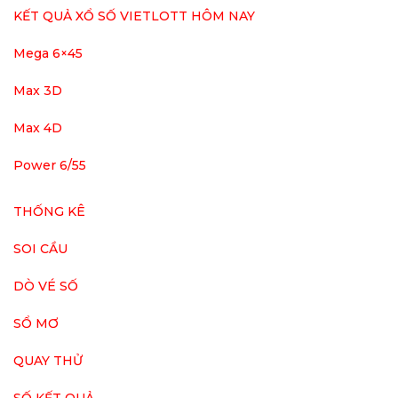
KẾT QUẢ XỔ SỐ VIETLOTT HÔM NAY
Mega 6×45
Max 3D
Max 4D
Power 6/55
THỐNG KÊ
SOI CẦU
DÒ VÉ SỐ
SỔ MƠ
QUAY THỬ
SỐ KẾT QUẢ