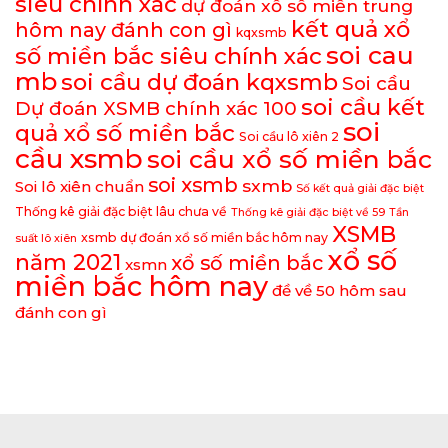
siêu chính xác
dự đoán xổ số miền trung
kết quả xổ
hôm nay đánh con gì
kqxsmb
soi cau
số miền bắc siêu chính xác
mb
soi cầu dự đoán kqxsmb
Soi cầu
soi cầu kết
Dự đoán XSMB chính xác 100
soi
quả xổ số miền bắc
Soi cầu lô xiên 2
cầu xsmb
soi cầu xổ số miền bắc
soi xsmb
sxmb
Soi lô xiên chuẩn
Số kết quả giải đặc biệt
Thống kê giải đặc biệt lâu chưa về
Thống kê giải đặc biệt về 59
Tần
XSMB
xsmb dự đoán xổ số miền bắc hôm nay
suất lô xiên
xổ số
năm 2021
xổ số miền bắc
xsmn
miền bắc hôm nay
đề về 50 hôm sau
đánh con gì