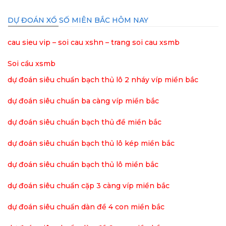
DỰ ĐOÁN XỔ SỐ MIÊN BẮC HÔM NAY
cau sieu vip – soi cau xshn – trang soi cau xsmb
Soi cầu xsmb
dự đoán siêu chuẩn bạch thủ lô 2 nháy víp miền bắc
dự đoán siêu chuẩn ba càng víp miền bắc
dự đoán siêu chuẩn bạch thủ đề miền bắc
dự đoán siêu chuẩn bạch thủ lô kép miền bắc
dự đoán siêu chuẩn bạch thủ lô miền bắc
dự đoán siêu chuẩn cặp 3 càng víp miền bắc
dự đoán siêu chuẩn dàn đề 4 con miền bắc