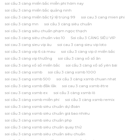
soi cầu 3 càng miền bắc miễn phí hôm nay
soi cầu 3 càng miền bắc quảng ninh
soi cầu 3 càng miền bắc tỷ lệ trúng 99
soi cau 3 cang mien phi
soi cầu 3 càng mn
soi cầu 3 càng siêu chuẩn
soi cầu 3 càng siêu chuẩn phạm ngọc thạch
soi cầu 3 càng siêu chuẩn vào 10
Soi cầu 3 CÀNG SIÊU VIP
soi cau 3 cang sieu vip âu
soi cau 3 cang sieu vip loto
soi cầu 3 càng vip 6 cà mau
soi cầu 3 càng vip ơ miền bắc
soi cầu 3 càng vip thưởng
soi cầu 3 càng xổ số ăn
soi cầu 3 càng xổ số miền bắc
soi cầu 3 càng xổ số yên bái
soi cầu 3 càng xsmb
soi cầu 3 càng xsmb 1000
soi cau 3 cang xsmb 500
soi cầu 3 càng xsmb chuan nhat
soi cầu 3 càng xsmb đắk lắk
soi cau 3 cang xsmb être
soi cau 3 cang xsmb ex
soi cầu 3 càng xsmb lô
soi cầu 3 càng xsmb miễn phí
soi cầu 3 càng xsmb remix
soi cầu 3 càng xsmb siêu chuẩn dự đoán
soi cầu 3 càng xsmb siêu chuẩn giá bao nhiêu
soi cầu 3 càng xsmb siêu chuẩn php
soi cầu 3 càng xsmb siêu chuẩn quay thử
soi cầu 3 càng xsmb siêu chuẩn siêu chuẩn