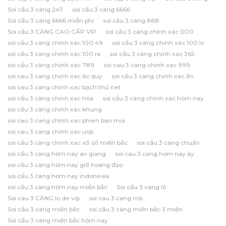
Soi cầu 3 càng 247
soi cầu 3 càng 6666
Soi cầu 3 càng 6666 miễn phí
soi cầu 3 càng 888
Soi cầu 3 CÀNG CAO CẤP VIP
soi cầu 3 càng chính xác 000
soi cầu 3 càng chính xác 100 49
soi cầu 3 càng chính xác 100 lv
soi cầu 3 càng chính xác 100 ra
soi cầu 3 càng chính xác 365
soi cầu 3 càng chính xác 789
soi cau 3 cang chinh xac 999
soi cau 3 cang chinh xac ăc quy
soi cầu 3 càng chinh xac ăn
soi cau 3 cang chinh xac bạch thủ net
soi cầu 3 càng chinh xac hòa
soi cầu 3 càng chinh xac hôm nay
soi cầu 3 càng chính xác khung
soi cau 3 cang chinh xac phien ban moi
soi cau 3 cang chinh xac uop
soi cầu 3 càng chinh xac xổ số miền bắc
soi cầu 3 càng chuẩn
soi cầu 3 càng hôm nay an giang
soi cau 3 cang hom nay ây
soi cầu 3 càng hôm nay giờ hoàng đạo
soi cầu 3 càng hôm nay indonesia
soi cầu 3 càng hôm nay miền bắc
Soi cầu 3 càng lô
Soi cau 3 CÀNG lo de vip
soi cau 3 cang mb
Soi cầu 3 càng miền bắc
soi cầu 3 càng miền bắc 3 miền
Soi cầu 3 càng miền bắc hôm nay