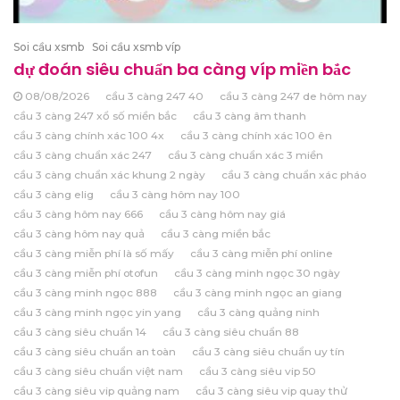
Soi cầu xsmb
Soi cầu xsmb víp
dự đoán siêu chuẩn ba càng víp miền bắc
08/08/2026
cầu 3 càng 247 40
cầu 3 càng 247 de hôm nay
cầu 3 càng 247 xổ số miền bắc
cầu 3 càng âm thanh
cầu 3 càng chính xác 100 4x
cầu 3 càng chính xác 100 ên
cầu 3 càng chuẩn xác 247
cầu 3 càng chuẩn xác 3 miền
cầu 3 càng chuẩn xác khung 2 ngày
cầu 3 càng chuẩn xác pháo
cầu 3 càng elig
cầu 3 càng hôm nay 100
cầu 3 càng hôm nay 666
cầu 3 càng hôm nay giá
cầu 3 càng hôm nay quả
cầu 3 càng miền bắc
cầu 3 càng miễn phí là số mấy
cầu 3 càng miễn phí online
cầu 3 càng miễn phí otofun
cầu 3 càng minh ngọc 30 ngày
cầu 3 càng minh ngọc 888
cầu 3 càng minh ngọc an giang
cầu 3 càng minh ngọc yin yang
cầu 3 càng quảng ninh
cầu 3 càng siêu chuẩn 14
cầu 3 càng siêu chuẩn 88
cầu 3 càng siêu chuẩn an toàn
cầu 3 càng siêu chuẩn uy tín
cầu 3 càng siêu chuẩn việt nam
cầu 3 càng siêu vip 50
cầu 3 càng siêu vip quảng nam
cầu 3 càng siêu vip quay thử