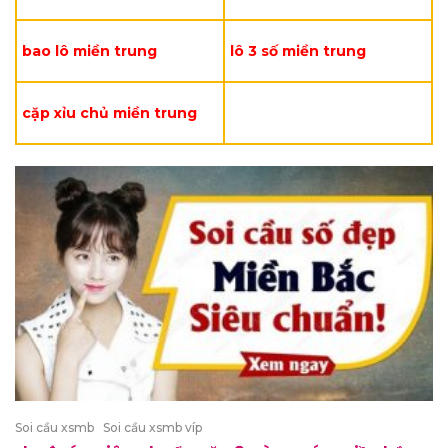
bao lô miền trung
lô 3 số miền trung
cặp xỉu chủ miền trung
Soi cầu xsmb
Soi cầu xsmb víp