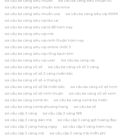
soi cầu ba càng siêu chuẩn
soi cầu ba càng siêu chuẩn 50
soi cầu ba càng siêu chuẩn extreme
soi cầu ba càng siêu chuẩn usa
soi cầu ba càng siêu vip 9999
soi cầu ba càng siêu vip lào cai
soi cầu ba càng siêu vip lô đề hôm nay
soi cầu ba càng siêu vip mb
soi cầu ba càng siêu vip ninh thuận hôm nay
soi cầu ba càng siêu vip online chốt 3
soi cầu ba càng siêu vip rồng bạch kim
soi cầu ba càng siêu vip user
Soi cầu ba càng víp
soi cầu ba càng xổ số
soi cầu ba càng xổ số 3 càng
soi cầu ba càng xổ số 3 càng miền bắc
soi cầu ba càng xổ số 4 tháng 6
soi cầu ba càng xổ số 56 miền bắc
soi cầu ba càng xổ số hcm
soi cầu ba càng xổ số ninh thuận
soi cầu ba càng xổ số xem
soi cầu ba càng xsmb ân
soi cầu ba càng xsmb ba miền
soi cầu ba càng xsmb phuong trang
soi cầu ba số
soi cầu cặp 3 càng
soi cầu cặp 3 càng 188
soi cầu cặp 3 càng dàn mb
soi cầu cặp 3 càng giờ hoàng đạo
soi cầu cặp 3 càng hàng ngày
soi cầu cặp 3 càng hôm nay
soi cầu cặp 3 càng mb
soi cầu cặp 3 càng mb miễn phí