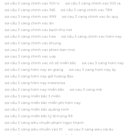
soi cầu 3 càng chính xác 100 lv
soi cầu 3 càng chính xác 100 ra
soi cầu 3 càng chính xác 365
soi cầu 3 càng chính xác 789
soi cau 3 cang chinh xac 999
soi cau 3 cang chinh xac ăc quy
soi cầu 3 càng chinh xac ăn
soi cau 3 cang chinh xac bạch thủ net
soi cầu 3 càng chinh xac hòa
soi cầu 3 càng chinh xac hôm nay
soi cầu 3 càng chính xác khung
soi cau 3 cang chinh xac phien ban moi
soi cau 3 cang chinh xac uop
soi cầu 3 càng chinh xac xổ số miền bắc
soi cau 3 cang hom nay
soi cầu 3 càng hôm nay an giang
soi cau 3 cang hom nay ây
soi cầu 3 càng hôm nay giờ hoàng đạo
soi cầu 3 càng hôm nay indonesia
soi cầu 3 càng hôm nay miền bắc
soi cau 3 cang mb
soi cầu 3 càng miền bắc 3 miền
soi cầu 3 càng miền bắc miễn phí hôm nay
soi cầu 3 càng miền bắc quảng ninh
soi cầu 3 càng miền bắc tỷ lệ trúng 99
soi cầu 3 càng siêu chuẩn phạm ngọc thạch
soi cầu 3 càng siêu chuẩn vào 10
soi cau 3 cang sieu vip âu