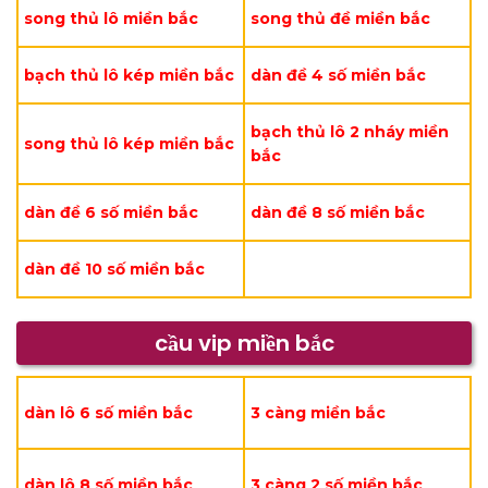
song thủ lô miền bắc
song thủ đề miền bắc
bạch thủ lô kép miền bắc
dàn đề 4 số miền bắc
bạch thủ lô 2 nháy miền
song thủ lô kép miền bắc
bắc
dàn đề 6 số miền bắc
dàn đề 8 số miền bắc
dàn đề 10 số miền bắc
cầu vip miền bắc
dàn lô 6 số miền bắc
3 càng miền bắc
dàn lô 8 số miền bắc
3 càng 2 số miền bắc