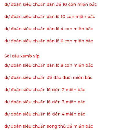
dự đoán siêu chuẩn dàn đề 10 con miền bắc
dự đoán siêu chuẩn dàn lô 10 con miền bắc
dự đoán siêu chuẩn dàn lô 4 con miền bắc
dự đoán siêu chuẩn dàn lô 6 con miền bắc
Soi cầu xsmb víp
dự đoán siêu chuẩn dàn lô 8 con miền bắc
dự đoán siêu chuẩn đề đầu đuôi miền bắc
dự đoán siêu chuẩn lô xiên 2 miền bắc
dự đoán siêu chuẩn lô xiên 3 miền bắc
dự đoán siêu chuẩn lô xiên 4 miền bắc
dự đoán siêu chuẩn song thủ đề miền bắc