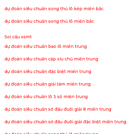
dự đoán siêu chuẩn song thủ lô kép miền bắc
dự đoán siêu chuẩn song thủ lô miền bắc
Soi cầu xsmt
dự đoán siêu chuẩn bao lô miền trung
dự đoán siêu chuẩn cặp xíu chủ miền trung
dự đoán siêu chuẩn đặc biệt miền trung
dự đoán siêu chuẩn giải tám miền trung
dự đoán siêu chuẩn lô 3 số miền trung
dự đoán siêu chuẩn sớ đầu đuôi giải 8 miền trung
dự đoán siêu chuẩn sớ đầu đuôi giải đặc biệt miền trung