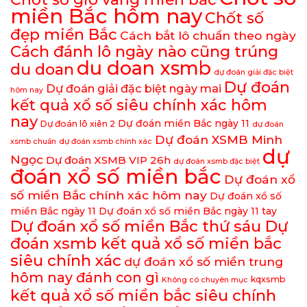
miền Bắc hôm nay
Chốt số
đẹp miền Bắc
Cách bắt lô chuẩn theo ngày
Cách đánh lô ngày nào cũng trúng
du doan xsmb
du doan
dự đoán giải đặc biệt
Dự đoán
Dự đoán giải đặc biệt ngày mai
hôm nay
kết quả xổ số siêu chính xác hôm
nay
Dự đoán miền Bắc ngày 11
Dự đoán lô xiên 2
dự đoán
Dự đoán XSMB Minh
xsmb chuẩn
dự đoán xsmb chính xác
dự
Ngọc
Dự đoán XSMB VIP 26h
dự đoán xsmb đặc biệt
đoán xổ số miền bắc
Dự đoán xổ
số miền Bắc chính xác hôm nay
Dự đoán xổ số
miền Bắc ngày 11
Dự đoán xổ số miền Bắc ngày 11 tay
Dự đoán xổ số miền Bắc thứ sáu Dự
đoán xsmb kết quả xổ số miền bắc
siêu chính xác
dự đoán xổ số miền trung
hôm nay đánh con gì
kqxsmb
Không có chuyên mục
kết quả xổ số miền bắc siêu chính