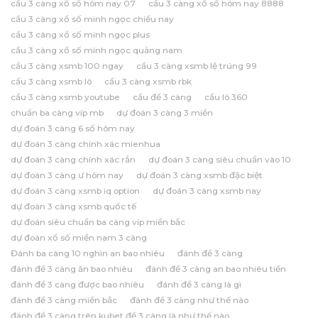
cầu 3 càng xổ số hôm nay 07
cầu 3 càng xổ số hôm nay 8888
cầu 3 càng xổ số minh ngọc chiều nay
cầu 3 càng xổ số minh ngọc plus
cầu 3 càng xổ số minh ngọc quảng nam
cầu 3 càng xsmb 100 ngay
cầu 3 càng xsmb lệ trúng 99
cầu 3 càng xsmb lô
cầu 3 càng xsmb rbk
cầu 3 càng xsmb youtube
cầu đề 3 càng
cầu lô 360
chuẩn ba càng víp mb
dự đoán 3 càng 3 miền
dự đoán 3 càng 6 số hôm nay
dự đoán 3 càng chính xác mienhua
dự đoán 3 càng chính xác rắn
dự đoán 3 càng siêu chuẩn vào 10
dự đoán 3 càng ư hôm nay
dự đoán 3 càng xsmb đặc biệt
dự đoán 3 càng xsmb iq option
dự đoán 3 càng xsmb nay
dự đoán 3 càng xsmb quốc tế
dự đoán siêu chuẩn ba càng víp miền bắc
dự đoán xổ số miền nam 3 càng
Đánh ba càng 10 nghìn an bao nhiêu
đánh đề 3 càng
đánh đề 3 càng ăn bao nhiêu
đánh đề 3 càng an bao nhiêu tiền
đánh đề 3 càng được bao nhiêu
đánh đề 3 càng là gì
đánh đề 3 càng miền bắc
đánh đề 3 càng như thế nào
đánh đề 3 càng trên kubet đề 3 càng là như thế nào