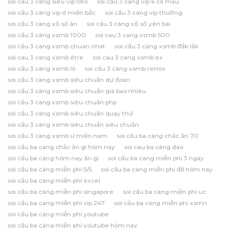
soi cau 3 cang sieu vip loto
soi cầu 3 càng vip 6 cà mau
soi cầu 3 càng vip ơ miền bắc
soi cầu 3 càng vip thưởng
soi cầu 3 càng xổ số ăn
soi cầu 3 càng xổ số yên bái
soi cầu 3 càng xsmb 1000
soi cau 3 cang xsmb 500
soi cầu 3 càng xsmb chuan nhat
soi cầu 3 càng xsmb đắk lắk
soi cau 3 cang xsmb être
soi cau 3 cang xsmb ex
soi cầu 3 càng xsmb lô
soi cầu 3 càng xsmb remix
soi cầu 3 càng xsmb siêu chuẩn dự đoán
soi cầu 3 càng xsmb siêu chuẩn giá bao nhiêu
soi cầu 3 càng xsmb siêu chuẩn php
soi cầu 3 càng xsmb siêu chuẩn quay thử
soi cầu 3 càng xsmb siêu chuẩn siêu chuẩn
soi cầu 3 càng xsmb ư miền nam
soi cầu ba càng chắc ăn 70
soi cầu ba càng chắc ăn gì hôm nay
soi cau ba càng dao
soi cầu ba càng hôm nay ăn gì
soi cầu ba càng miễn phí 3 ngày
soi cầu ba càng miễn phí 5/5
soi cầu ba càng miễn phí đề hôm nay
soi cầu ba càng miễn phí excel
soi cầu ba càng miễn phí singapore
soi cầu ba càng miễn phí uc
soi cầu ba càng miễn phí vip 247
soi cầu ba càng miễn phí xsmn
soi cầu ba càng miễn phí youtube
soi cầu ba càng miễn phí youtube hôm nay