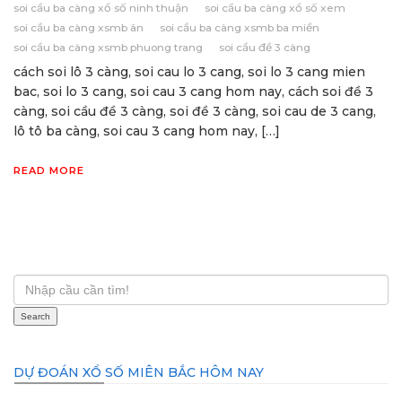
soi cầu ba càng xổ số ninh thuận
soi cầu ba càng xổ số xem
soi cầu ba càng xsmb ân
soi cầu ba càng xsmb ba miền
soi cầu ba càng xsmb phuong trang
soi cầu đề 3 càng
cách soi lô 3 càng, soi cau lo 3 cang, soi lo 3 cang mien
bac, soi lo 3 cang, soi cau 3 cang hom nay, cách soi đề 3
càng, soi cầu đề 3 càng, soi đề 3 càng, soi cau de 3 cang,
lô tô ba càng, soi cau 3 cang hom nay, […]
READ MORE
Search
DỰ ĐOÁN XỔ SỐ MIÊN BẮC HÔM NAY