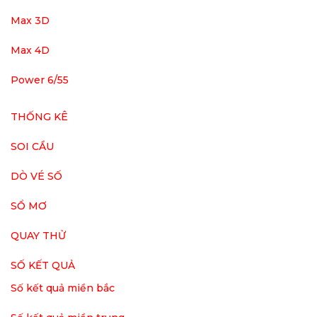
Max 3D
Max 4D
Power 6/55
THỐNG KÊ
SOI CẦU
DÒ VÉ SỐ
SỔ MƠ
QUAY THỬ
SỐ KẾT QUẢ
Số kết quả miền bắc