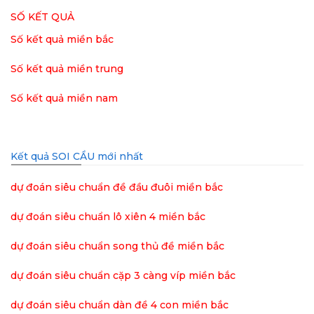
SỐ KẾT QUẢ
Số kết quả miền bắc
Số kết quả miền trung
Số kết quả miền nam
Kết quả SOI CẦU mới nhất
dự đoán siêu chuẩn đề đầu đuôi miền bắc
dự đoán siêu chuẩn lô xiên 4 miền bắc
dự đoán siêu chuẩn song thủ đề miền bắc
dự đoán siêu chuẩn cặp 3 càng víp miền bắc
dự đoán siêu chuẩn dàn đề 4 con miền bắc