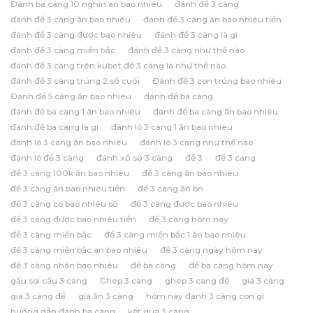
Đánh ba càng 10 nghìn an bao nhiêu
đánh đề 3 càng
đánh đề 3 càng ăn bao nhiêu
đánh đề 3 càng an bao nhiêu tiền
đánh đề 3 càng được bao nhiêu
đánh đề 3 càng là gì
đánh đề 3 càng miền bắc
đánh đề 3 càng như thế nào
đánh đề 3 càng trên kubet đề 3 càng là như thế nào
đánh đề 3 càng trúng 2 số cuối
Đánh đề 3 con trúng bao nhiêu
Đánh đề 5 càng ăn bao nhiêu
đánh đề ba càng
đánh đề ba càng 1 ăn bao nhiêu
đánh đề ba càng ăn bao nhiêu
đánh đề ba càng là gì
đánh lô 3 càng 1 ăn bao nhiêu
đánh lô 3 càng ăn bao nhiêu
đánh lô 3 càng như thế nào
đánh lô đề 3 càng
đánh xổ số 3 càng
đề 3
đề 3 cang
đề 3 càng 100k ăn bao nhiêu
đề 3 càng ăn bao nhiêu
đề 3 càng ăn bao nhiêu tiền
đề 3 càng ăn bn
đề 3 càng có bao nhiêu số
đề 3 càng được bao nhiêu
đề 3 càng được bao nhiêu tiền
đề 3 càng hôm nay
đề 3 càng miền bắc
đề 3 càng miền bắc 1 ăn bao nhiêu
đề 3 càng miền bắc an bao nhiêu
đề 3 càng ngày hôm nay
đề 3 càng nhân bao nhiêu
đề ba càng
đề ba càng hôm nay
gấu soi cầu 3 càng
Ghép 3 càng
ghép 3 càng đề
giá 3 càng
giá 3 càng đề
giá ăn 3 càng
hôm nay đánh 3 càng con gì
hướng dẫn đánh ba càng
kết quả 3 càng