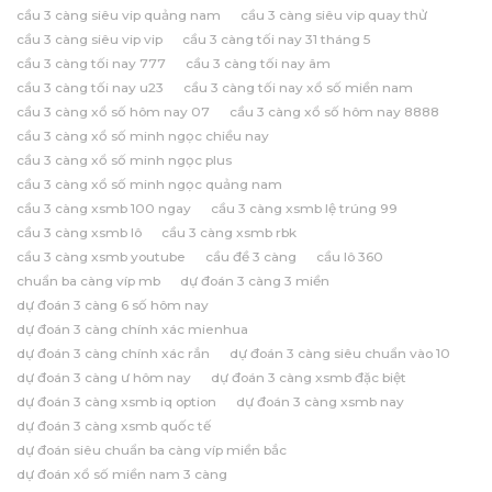
cầu 3 càng siêu vip quảng nam
cầu 3 càng siêu vip quay thử
cầu 3 càng siêu vip vip
cầu 3 càng tối nay 31 tháng 5
cầu 3 càng tối nay 777
cầu 3 càng tối nay âm
cầu 3 càng tối nay u23
cầu 3 càng tối nay xổ số miền nam
cầu 3 càng xổ số hôm nay 07
cầu 3 càng xổ số hôm nay 8888
cầu 3 càng xổ số minh ngọc chiều nay
cầu 3 càng xổ số minh ngọc plus
cầu 3 càng xổ số minh ngọc quảng nam
cầu 3 càng xsmb 100 ngay
cầu 3 càng xsmb lệ trúng 99
cầu 3 càng xsmb lô
cầu 3 càng xsmb rbk
cầu 3 càng xsmb youtube
cầu đề 3 càng
cầu lô 360
chuẩn ba càng víp mb
dự đoán 3 càng 3 miền
dự đoán 3 càng 6 số hôm nay
dự đoán 3 càng chính xác mienhua
dự đoán 3 càng chính xác rắn
dự đoán 3 càng siêu chuẩn vào 10
dự đoán 3 càng ư hôm nay
dự đoán 3 càng xsmb đặc biệt
dự đoán 3 càng xsmb iq option
dự đoán 3 càng xsmb nay
dự đoán 3 càng xsmb quốc tế
dự đoán siêu chuẩn ba càng víp miền bắc
dự đoán xổ số miền nam 3 càng