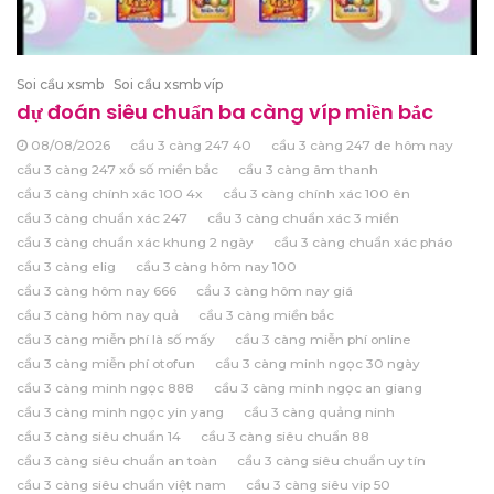
Soi cầu xsmb
Soi cầu xsmb víp
dự đoán siêu chuẩn ba càng víp miền bắc
08/08/2026
cầu 3 càng 247 40
cầu 3 càng 247 de hôm nay
cầu 3 càng 247 xổ số miền bắc
cầu 3 càng âm thanh
cầu 3 càng chính xác 100 4x
cầu 3 càng chính xác 100 ên
cầu 3 càng chuẩn xác 247
cầu 3 càng chuẩn xác 3 miền
cầu 3 càng chuẩn xác khung 2 ngày
cầu 3 càng chuẩn xác pháo
cầu 3 càng elig
cầu 3 càng hôm nay 100
cầu 3 càng hôm nay 666
cầu 3 càng hôm nay giá
cầu 3 càng hôm nay quả
cầu 3 càng miền bắc
cầu 3 càng miễn phí là số mấy
cầu 3 càng miễn phí online
cầu 3 càng miễn phí otofun
cầu 3 càng minh ngọc 30 ngày
cầu 3 càng minh ngọc 888
cầu 3 càng minh ngọc an giang
cầu 3 càng minh ngọc yin yang
cầu 3 càng quảng ninh
cầu 3 càng siêu chuẩn 14
cầu 3 càng siêu chuẩn 88
cầu 3 càng siêu chuẩn an toàn
cầu 3 càng siêu chuẩn uy tín
cầu 3 càng siêu chuẩn việt nam
cầu 3 càng siêu vip 50