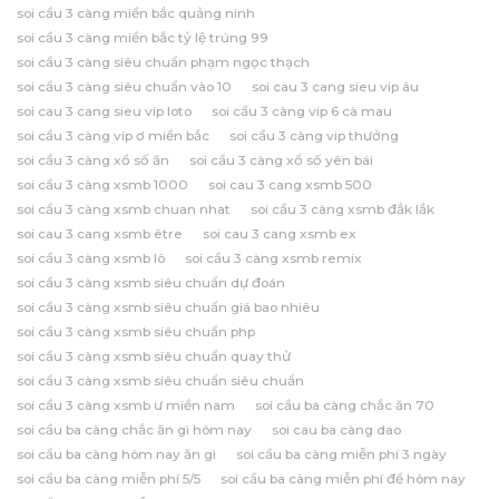
soi cầu 3 càng miền bắc quảng ninh
soi cầu 3 càng miền bắc tỷ lệ trúng 99
soi cầu 3 càng siêu chuẩn phạm ngọc thạch
soi cầu 3 càng siêu chuẩn vào 10
soi cau 3 cang sieu vip âu
soi cau 3 cang sieu vip loto
soi cầu 3 càng vip 6 cà mau
soi cầu 3 càng vip ơ miền bắc
soi cầu 3 càng vip thưởng
soi cầu 3 càng xổ số ăn
soi cầu 3 càng xổ số yên bái
soi cầu 3 càng xsmb 1000
soi cau 3 cang xsmb 500
soi cầu 3 càng xsmb chuan nhat
soi cầu 3 càng xsmb đắk lắk
soi cau 3 cang xsmb être
soi cau 3 cang xsmb ex
soi cầu 3 càng xsmb lô
soi cầu 3 càng xsmb remix
soi cầu 3 càng xsmb siêu chuẩn dự đoán
soi cầu 3 càng xsmb siêu chuẩn giá bao nhiêu
soi cầu 3 càng xsmb siêu chuẩn php
soi cầu 3 càng xsmb siêu chuẩn quay thử
soi cầu 3 càng xsmb siêu chuẩn siêu chuẩn
soi cầu 3 càng xsmb ư miền nam
soi cầu ba càng chắc ăn 70
soi cầu ba càng chắc ăn gì hôm nay
soi cau ba càng dao
soi cầu ba càng hôm nay ăn gì
soi cầu ba càng miễn phí 3 ngày
soi cầu ba càng miễn phí 5/5
soi cầu ba càng miễn phí đề hôm nay