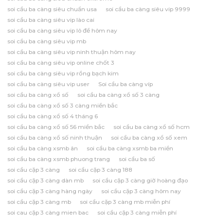
soi cầu ba càng siêu chuẩn usa
soi cầu ba càng siêu vip 9999
soi cầu ba càng siêu vip lào cai
soi cầu ba càng siêu vip lô đề hôm nay
soi cầu ba càng siêu vip mb
soi cầu ba càng siêu vip ninh thuận hôm nay
soi cầu ba càng siêu vip online chốt 3
soi cầu ba càng siêu vip rồng bạch kim
soi cầu ba càng siêu vip user
Soi cầu ba càng víp
soi cầu ba càng xổ số
soi cầu ba càng xổ số 3 càng
soi cầu ba càng xổ số 3 càng miền bắc
soi cầu ba càng xổ số 4 tháng 6
soi cầu ba càng xổ số 56 miền bắc
soi cầu ba càng xổ số hcm
soi cầu ba càng xổ số ninh thuận
soi cầu ba càng xổ số xem
soi cầu ba càng xsmb ân
soi cầu ba càng xsmb ba miền
soi cầu ba càng xsmb phuong trang
soi cầu ba số
soi cầu cặp 3 càng
soi cầu cặp 3 càng 188
soi cầu cặp 3 càng dàn mb
soi cầu cặp 3 càng giờ hoàng đạo
soi cầu cặp 3 càng hàng ngày
soi cầu cặp 3 càng hôm nay
soi cầu cặp 3 càng mb
soi cầu cặp 3 càng mb miễn phí
soi cau cặp 3 càng mien bac
soi cầu cặp 3 càng miễn phí