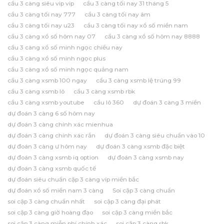
cầu 3 càng siêu vip vip
cầu 3 càng tối nay 31 tháng 5
cầu 3 càng tối nay 777
cầu 3 càng tối nay âm
cầu 3 càng tối nay u23
cầu 3 càng tối nay xổ số miền nam
cầu 3 càng xổ số hôm nay 07
cầu 3 càng xổ số hôm nay 8888
cầu 3 càng xổ số minh ngọc chiều nay
cầu 3 càng xổ số minh ngọc plus
cầu 3 càng xổ số minh ngọc quảng nam
cầu 3 càng xsmb 100 ngay
cầu 3 càng xsmb lệ trúng 99
cầu 3 càng xsmb lô
cầu 3 càng xsmb rbk
cầu 3 càng xsmb youtube
cầu lô 360
dự đoán 3 càng 3 miền
dự đoán 3 càng 6 số hôm nay
dự đoán 3 càng chính xác mienhua
dự đoán 3 càng chính xác rắn
dự đoán 3 càng siêu chuẩn vào 10
dự đoán 3 càng ư hôm nay
dự đoán 3 càng xsmb đặc biệt
dự đoán 3 càng xsmb iq option
dự đoán 3 càng xsmb nay
dự đoán 3 càng xsmb quốc tế
dự đoán siêu chuẩn cặp 3 càng víp miền bắc
dự đoán xổ số miền nam 3 càng
Soi cặp 3 càng chuẩn
soi cặp 3 càng chuẩn nhất
soi cặp 3 càng đại phát
soi cặp 3 càng giờ hoàng đạo
soi cặp 3 càng miền bắc
soi cặp 3 càng miễn phí chính xác
soi cặp 3 càng rbk