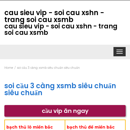
cau sieu vip - soi cau xshn -
trang soi cau xsmb
cau sieu vip - soi cau xshn - trang
soi cau xsmb
Toggle
navigat
Home
soi cầu 3 càng xsmb siêu chuẩn siêu chuẩn
soi cầu 3 càng xsmb siêu chuẩn
siêu chuẩn
cầu vip ăn ngay
bạch thủ lô miền bắc
bạch thủ đề miền bắc