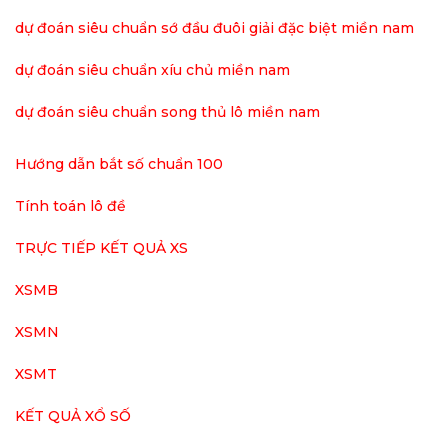
dự đoán siêu chuẩn sớ đầu đuôi giải đặc biệt miền nam
dự đoán siêu chuẩn xíu chủ miền nam
dự đoán siêu chuẩn song thủ lô miền nam
Hướng dẫn bắt số chuẩn 100
Tính toán lô đề
TRỰC TIẾP KẾT QUẢ XS
XSMB
XSMN
XSMT
KẾT QUẢ XỔ SỐ