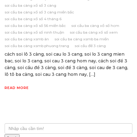
soi cầu ba càng xổ số 3 càng
soi cầu ba càng xổ số 3 càng miền bắc
soi cầu ba càng xổ số 4 tháng 6
soi cầu ba càng xổ số 56 miền bắc
soi cầu ba càng xổ số hcm
soi cầu ba càng xổ số ninh thuận
soi cầu ba càng xổ số xem
soi cầu ba càng xsmb ân
soi cầu ba càng xsmb ba miền
soi cầu ba càng xsmb phuong trang
soi cầu đề 3 càng
cách soi lô 3 càng, soi cau lo 3 cang, soi lo 3 cang mien
bac, soi lo 3 cang, soi cau 3 cang hom nay, cách soi đề 3
càng, soi cầu đề 3 càng, soi đề 3 càng, soi cau de 3 cang,
lô tô ba càng, soi cau 3 cang hom nay, […]
READ MORE