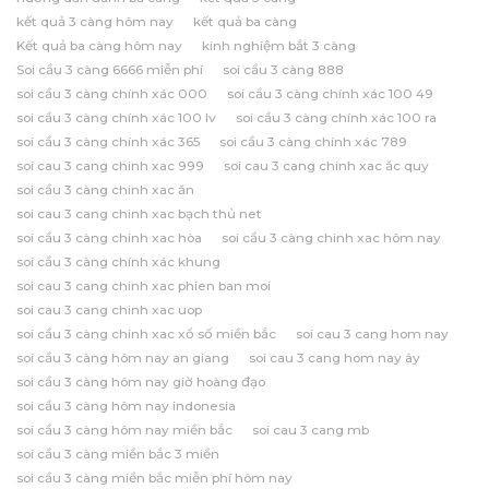
kết quả 3 càng hôm nay
kết quả ba càng
Kết quả ba càng hôm nay
kinh nghiệm bắt 3 càng
Soi cầu 3 càng 6666 miễn phí
soi cầu 3 càng 888
soi cầu 3 càng chính xác 000
soi cầu 3 càng chính xác 100 49
soi cầu 3 càng chính xác 100 lv
soi cầu 3 càng chính xác 100 ra
soi cầu 3 càng chính xác 365
soi cầu 3 càng chính xác 789
soi cau 3 cang chinh xac 999
soi cau 3 cang chinh xac ăc quy
soi cầu 3 càng chinh xac ăn
soi cau 3 cang chinh xac bạch thủ net
soi cầu 3 càng chinh xac hòa
soi cầu 3 càng chinh xac hôm nay
soi cầu 3 càng chính xác khung
soi cau 3 cang chinh xac phien ban moi
soi cau 3 cang chinh xac uop
soi cầu 3 càng chinh xac xổ số miền bắc
soi cau 3 cang hom nay
soi cầu 3 càng hôm nay an giang
soi cau 3 cang hom nay ây
soi cầu 3 càng hôm nay giờ hoàng đạo
soi cầu 3 càng hôm nay indonesia
soi cầu 3 càng hôm nay miền bắc
soi cau 3 cang mb
soi cầu 3 càng miền bắc 3 miền
soi cầu 3 càng miền bắc miễn phí hôm nay