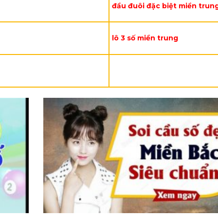
đầu đuôi đặc biệt miền trun
lô 3 số miền trung