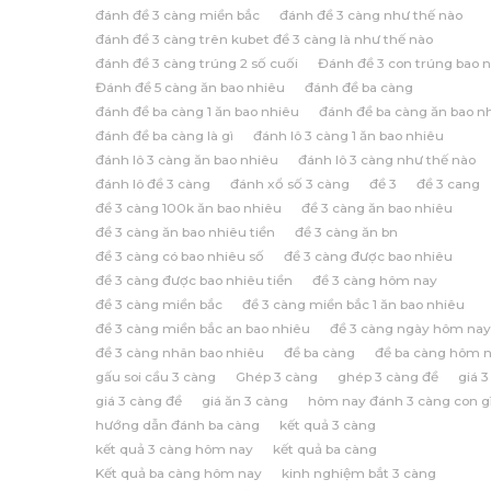
đánh đề 3 càng miền bắc
đánh đề 3 càng như thế nào
đánh đề 3 càng trên kubet đề 3 càng là như thế nào
đánh đề 3 càng trúng 2 số cuối
Đánh đề 3 con trúng bao 
Đánh đề 5 càng ăn bao nhiêu
đánh đề ba càng
đánh đề ba càng 1 ăn bao nhiêu
đánh đề ba càng ăn bao n
đánh đề ba càng là gì
đánh lô 3 càng 1 ăn bao nhiêu
đánh lô 3 càng ăn bao nhiêu
đánh lô 3 càng như thế nào
đánh lô đề 3 càng
đánh xổ số 3 càng
đề 3
đề 3 cang
đề 3 càng 100k ăn bao nhiêu
đề 3 càng ăn bao nhiêu
đề 3 càng ăn bao nhiêu tiền
đề 3 càng ăn bn
đề 3 càng có bao nhiêu số
đề 3 càng được bao nhiêu
đề 3 càng được bao nhiêu tiền
đề 3 càng hôm nay
đề 3 càng miền bắc
đề 3 càng miền bắc 1 ăn bao nhiêu
đề 3 càng miền bắc an bao nhiêu
đề 3 càng ngày hôm nay
đề 3 càng nhân bao nhiêu
đề ba càng
đề ba càng hôm 
gấu soi cầu 3 càng
Ghép 3 càng
ghép 3 càng đề
giá 
giá 3 càng đề
giá ăn 3 càng
hôm nay đánh 3 càng con g
hướng dẫn đánh ba càng
kết quả 3 càng
kết quả 3 càng hôm nay
kết quả ba càng
Kết quả ba càng hôm nay
kinh nghiệm bắt 3 càng