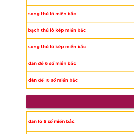
song thủ lô miền bắc
bạch thủ lô kép miền bắc
song thủ lô kép miền bắc
dàn đề 6 số miền bắc
dàn đề 10 số miền bắc
dàn lô 6 số miền bắc