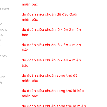
miền bắc
 3 càng
dự đoán siêu chuẩn đề đầu đuôi
miền bắc
00
dự đoán siêu chuẩn lô xiên 2 miền
100 lv
bắc
65
9
dự đoán siêu chuẩn lô xiên 3 miền
ăn
bắc
m nay
dự đoán siêu chuẩn lô xiên 4 miền
bắc
dự đoán siêu chuẩn song thủ đề
huẩn
miền bắc
ây
dự đoán siêu chuẩn song thủ lô kép
miền bắc
dự đoán siêu chuẩn song thủ lô miền