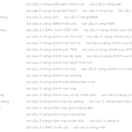
soi cặp 3 càng miễn phí chính xác
soi cặp 3 càng rbk
soi cặp 3 càng rồng bạch kim
soi cặp 3 càng víp
Soi cầu
nhiêu
Soi cầu 3 càng 247
soi cầu 3 càng 6666
Soi cầu 3 càng 6666 miễn phí
soi cầu 3 càng 888
hiêu
Soi cầu 3 CÀNG CAO CẤP VIP
soi cầu 3 càng chính xác 0
soi cầu 3 càng chính xác 100 49
soi cầu 3 càng chính xác 
soi cầu 3 càng chính xác 100 ra
soi cầu 3 càng chính xác 3
soi cầu 3 càng chính xác 789
soi cau 3 cang chinh xac 99
soi cau 3 cang chinh xac ăc quy
soi cầu 3 càng chinh xac 
soi cau 3 cang chinh xac bạch thủ net
soi cầu 3 càng chinh xac hòa
soi cầu 3 càng chinh xac hô
soi cầu 3 càng chính xác khung
soi cau 3 cang chinh xac phien ban moi
soi cau 3 cang chinh xac uop
nay
soi cầu 3 càng chinh xac xổ số miền bắc
soi cầu 3 càng c
3 càng
soi cầu 3 càng hôm nay an giang
soi cau 3 cang hom nay 
ì
soi cầu 3 càng hôm nay giờ hoàng đạo
soi cầu 3 càng hôm nay indonesia
soi cầu 3 càng hôm nay miền bắc
Soi cầu 3 càng lô
Soi cau 3 CÀNG lo de vip
soi cau 3 cang mb