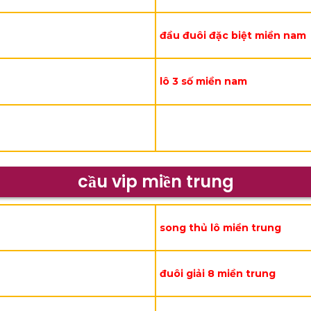
đầu đuôi đặc biệt miền nam
lô 3 số miền nam
cầu vip miền trung
song thủ lô miền trung
đuôi giải 8 miền trung