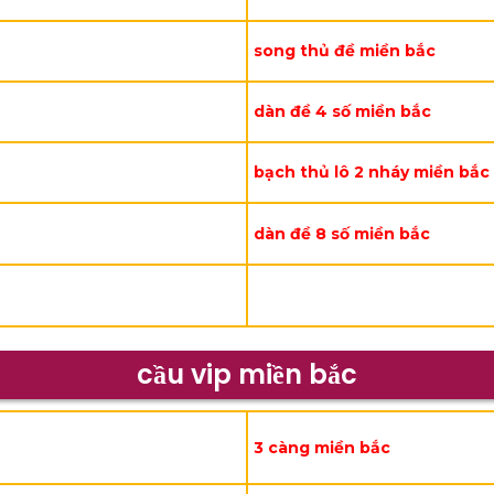
song thủ đề miền bắc
dàn đề 4 số miền bắc
bạch thủ lô 2 nháy miền bắc
dàn đề 8 số miền bắc
cầu vip miền bắc
3 càng miền bắc