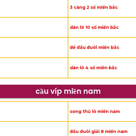
3 càng 2 số miền bắc
dàn lô 10 số miền bắc
đề đầu đuôi miền bắc
dàn lô 4 số miền bắc
cầu víp miền nam
song thủ lô miền nam
đầu đuôi giải 8 miền nam