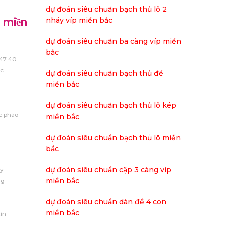
dự đoán siêu chuẩn bạch thủ lô 2
 miền
nháy víp miền bắc
dự đoán siêu chuẩn ba càng víp miền
bắc
247 40
ắc
dự đoán siêu chuẩn bạch thủ đề
miền bắc
dự đoán siêu chuẩn bạch thủ lô kép
c pháo
miền bắc
dự đoán siêu chuẩn bạch thủ lô miền
bắc
dự đoán siêu chuẩn cặp 3 càng víp
ày
miền bắc
ng
dự đoán siêu chuẩn dàn đề 4 con
miền bắc
ín