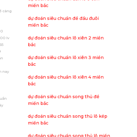
miền bắc
 3 càng
dự đoán siêu chuẩn đề đầu đuôi
miền bắc
00
dự đoán siêu chuẩn lô xiên 2 miền
100 lv
bắc
65
9
dự đoán siêu chuẩn lô xiên 3 miền
ăn
bắc
m nay
dự đoán siêu chuẩn lô xiên 4 miền
bắc
dự đoán siêu chuẩn song thủ đề
huẩn
miền bắc
ây
dự đoán siêu chuẩn song thủ lô kép
miền bắc
dự đoán siêu chuẩn song thủ lô miền