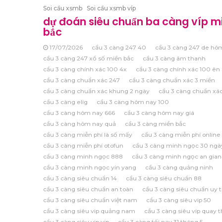
Soi cầu xsmb
Soi cầu xsmb víp
dự đoán siêu chuẩn ba càng víp m
bắc
17/07/2026
cầu 3 càng 247 40
cầu 3 càng 247 de hô
cầu 3 càng 247 xổ số miền bắc
cầu 3 càng âm thanh
cầu 3 càng chính xác 100 4x
cầu 3 càng chính xác 100 ên
cầu 3 càng chuẩn xác 247
cầu 3 càng chuẩn xác 3 miền
cầu 3 càng chuẩn xác khung 2 ngày
cầu 3 càng chuẩn xá
cầu 3 càng elig
cầu 3 càng hôm nay 100
cầu 3 càng hôm nay 666
cầu 3 càng hôm nay giá
cầu 3 càng hôm nay quả
cầu 3 càng miền bắc
cầu 3 càng miễn phí là số mấy
cầu 3 càng miễn phí online
cầu 3 càng miễn phí otofun
cầu 3 càng minh ngọc 30 ngà
cầu 3 càng minh ngọc 888
cầu 3 càng minh ngọc an gia
cầu 3 càng minh ngọc yin yang
cầu 3 càng quảng ninh
cầu 3 càng siêu chuẩn 14
cầu 3 càng siêu chuẩn 88
cầu 3 càng siêu chuẩn an toàn
cầu 3 càng siêu chuẩn uy t
cầu 3 càng siêu chuẩn việt nam
cầu 3 càng siêu vip 50
cầu 3 càng siêu vip quảng nam
cầu 3 càng siêu vip quay 
cầu 3 càng siêu vip vip
cầu 3 càng tối nay 31 tháng 5