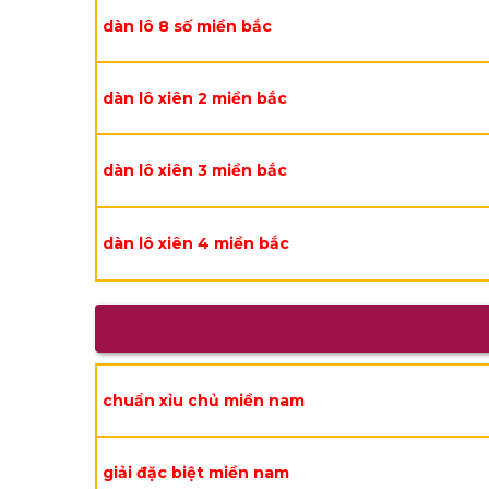
dàn lô 8 số miền bắc
dàn lô xiên 2 miền bắc
dàn lô xiên 3 miền bắc
dàn lô xiên 4 miền bắc
chuẩn xỉu chủ miền nam
giải đặc biệt miền nam