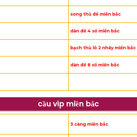
song thủ đề miền bắc
dàn đề 4 số miền bắc
bạch thủ lô 2 nháy miền bắc
dàn đề 8 số miền bắc
cầu vip miền bắc
3 càng miền bắc