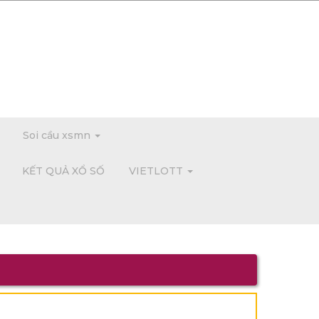
Soi cầu xsmn
KẾT QUẢ XỔ SỐ
VIETLOTT