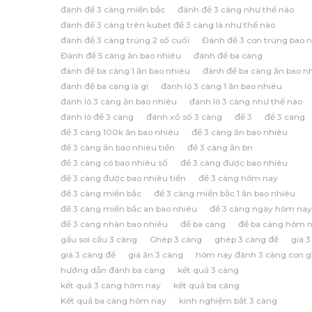
đánh đề 3 càng miền bắc
đánh đề 3 càng như thế nào
đánh đề 3 càng trên kubet đề 3 càng là như thế nào
đánh đề 3 càng trúng 2 số cuối
Đánh đề 3 con trúng bao 
Đánh đề 5 càng ăn bao nhiêu
đánh đề ba càng
đánh đề ba càng 1 ăn bao nhiêu
đánh đề ba càng ăn bao n
đánh đề ba càng là gì
đánh lô 3 càng 1 ăn bao nhiêu
đánh lô 3 càng ăn bao nhiêu
đánh lô 3 càng như thế nào
đánh lô đề 3 càng
đánh xổ số 3 càng
đề 3
đề 3 cang
đề 3 càng 100k ăn bao nhiêu
đề 3 càng ăn bao nhiêu
đề 3 càng ăn bao nhiêu tiền
đề 3 càng ăn bn
đề 3 càng có bao nhiêu số
đề 3 càng được bao nhiêu
đề 3 càng được bao nhiêu tiền
đề 3 càng hôm nay
đề 3 càng miền bắc
đề 3 càng miền bắc 1 ăn bao nhiêu
đề 3 càng miền bắc an bao nhiêu
đề 3 càng ngày hôm nay
đề 3 càng nhân bao nhiêu
đề ba càng
đề ba càng hôm 
gấu soi cầu 3 càng
Ghép 3 càng
ghép 3 càng đề
giá 
giá 3 càng đề
giá ăn 3 càng
hôm nay đánh 3 càng con g
hướng dẫn đánh ba càng
kết quả 3 càng
kết quả 3 càng hôm nay
kết quả ba càng
Kết quả ba càng hôm nay
kinh nghiệm bắt 3 càng