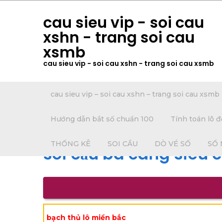
cau sieu vip - soi cau
xshn - trang soi cau
xsmb
cau sieu vip - soi cau xshn - trang soi cau xsmb
cau sieu vip – soi cau xshn – trang soi cau xsmb
Hướng dẫn bắt số chuẩn 100
Tính toán lô đ
Home
soi cầu ba càng siêu chuẩn usa
THỐNG KÊ
SOI CẦU
DÒ VÉ SỐ
SỔ
soi cầu ba càng siêu 
bạch thủ lô miền bắc