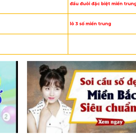
đầu đuôi đặc biệt miền trun
lô 3 số miền trung