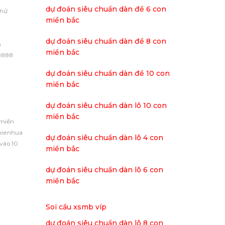
dự đoán siêu chuẩn dàn đề 6 con
thử
miền bắc
dự đoán siêu chuẩn dàn đề 8 con
m
miền bắc
8888
dự đoán siêu chuẩn dàn đề 10 con
miền bắc
dự đoán siêu chuẩn dàn lô 10 con
miền bắc
 miền
mienhua
dự đoán siêu chuẩn dàn lô 4 con
vào 10
miền bắc
dự đoán siêu chuẩn dàn lô 6 con
miền bắc
Soi cầu xsmb víp
dự đoán siêu chuẩn dàn lô 8 con