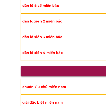
dàn lô 8 số miền bắc
dàn lô xiên 2 miền bắc
dàn lô xiên 3 miền bắc
dàn lô xiên 4 miền bắc
chuẩn xỉu chủ miền nam
giải đặc biệt miền nam