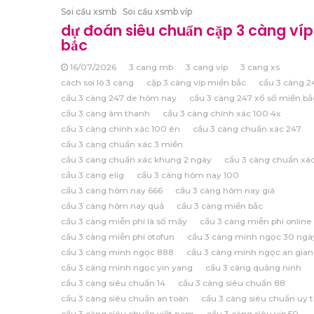
Soi cầu xsmb
Soi cầu xsmb víp
dự đoán siêu chuẩn cặp 3 càng víp
bắc
16/07/2026
3 cang mb
3 cang vip
3 cang xs
cách soi lô 3 càng
cặp 3 càng víp miền bắc
cầu 3 càng 2
cầu 3 càng 247 de hôm nay
cầu 3 càng 247 xổ số miền bắ
cầu 3 càng âm thanh
cầu 3 càng chính xác 100 4x
cầu 3 càng chính xác 100 ên
cầu 3 càng chuẩn xác 247
cầu 3 càng chuẩn xác 3 miền
cầu 3 càng chuẩn xác khung 2 ngày
cầu 3 càng chuẩn xá
cầu 3 càng elig
cầu 3 càng hôm nay 100
cầu 3 càng hôm nay 666
cầu 3 càng hôm nay giá
cầu 3 càng hôm nay quả
cầu 3 càng miền bắc
cầu 3 càng miễn phí là số mấy
cầu 3 càng miễn phí online
cầu 3 càng miễn phí otofun
cầu 3 càng minh ngọc 30 ngà
cầu 3 càng minh ngọc 888
cầu 3 càng minh ngọc an gia
cầu 3 càng minh ngọc yin yang
cầu 3 càng quảng ninh
cầu 3 càng siêu chuẩn 14
cầu 3 càng siêu chuẩn 88
cầu 3 càng siêu chuẩn an toàn
cầu 3 càng siêu chuẩn uy t
cầu 3 càng siêu chuẩn việt nam
cầu 3 càng siêu vip 50