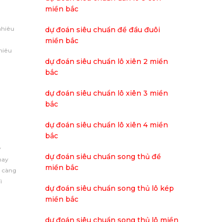
miền bắc
nhiêu
dự đoán siêu chuẩn đề đầu đuôi
miền bắc
hiêu
dự đoán siêu chuẩn lô xiên 2 miền
bắc
dự đoán siêu chuẩn lô xiên 3 miền
bắc
dự đoán siêu chuẩn lô xiên 4 miền
bắc
y
dự đoán siêu chuẩn song thủ đề
nay
miền bắc
3 càng
ì
dự đoán siêu chuẩn song thủ lô kép
miền bắc
dự đoán siêu chuẩn song thủ lô miền