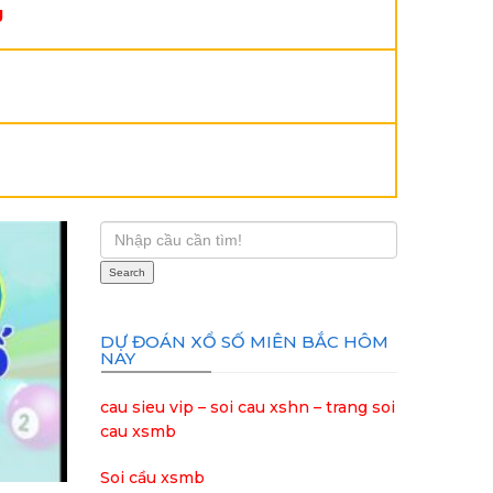
g
Search
DỰ ĐOÁN XỔ SỐ MIÊN BẮC HÔM
NAY
cau sieu vip – soi cau xshn – trang soi
cau xsmb
Soi cầu xsmb