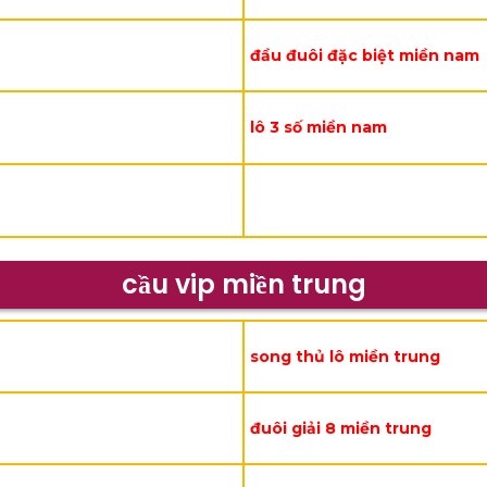
đầu đuôi đặc biệt miền nam
lô 3 số miền nam
cầu vip miền trung
song thủ lô miền trung
đuôi giải 8 miền trung