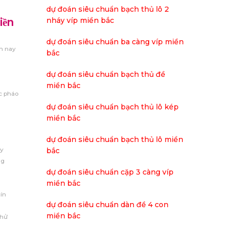
dự đoán siêu chuẩn bạch thủ lô 2
iền
nháy víp miền bắc
dự đoán siêu chuẩn ba càng víp miền
m nay
bắc
dự đoán siêu chuẩn bạch thủ đề
miền bắc
c pháo
dự đoán siêu chuẩn bạch thủ lô kép
miền bắc
dự đoán siêu chuẩn bạch thủ lô miền
ày
bắc
ng
dự đoán siêu chuẩn cặp 3 càng víp
miền bắc
ín
dự đoán siêu chuẩn dàn đề 4 con
miền bắc
thử