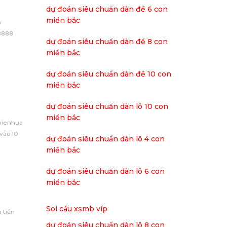
dự đoán siêu chuẩn dàn đề 6 con
miền bắc
m
8888
dự đoán siêu chuẩn dàn đề 8 con
miền bắc
dự đoán siêu chuẩn dàn đề 10 con
miền bắc
dự đoán siêu chuẩn dàn lô 10 con
miền bắc
mienhua
vào 10
dự đoán siêu chuẩn dàn lô 4 con
miền bắc
dự đoán siêu chuẩn dàn lô 6 con
miền bắc
Soi cầu xsmb víp
 tiền
dự đoán siêu chuẩn dàn lô 8 con