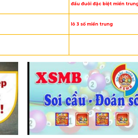
đầu đuôi đặc biệt miền trun
lô 3 số miền trung