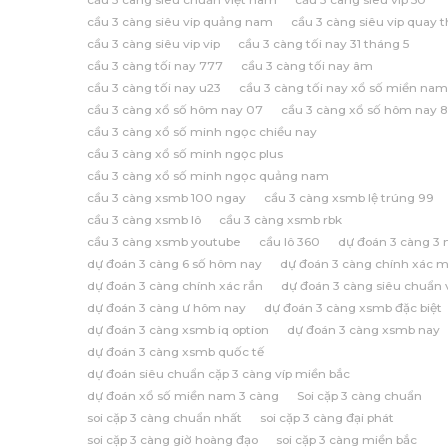
cầu 3 càng siêu vip quảng nam
cầu 3 càng siêu vip quay 
cầu 3 càng siêu vip vip
cầu 3 càng tối nay 31 tháng 5
cầu 3 càng tối nay 777
cầu 3 càng tối nay âm
cầu 3 càng tối nay u23
cầu 3 càng tối nay xổ số miền nam
cầu 3 càng xổ số hôm nay 07
cầu 3 càng xổ số hôm nay 
cầu 3 càng xổ số minh ngọc chiều nay
cầu 3 càng xổ số minh ngọc plus
cầu 3 càng xổ số minh ngọc quảng nam
cầu 3 càng xsmb 100 ngay
cầu 3 càng xsmb lệ trúng 99
cầu 3 càng xsmb lô
cầu 3 càng xsmb rbk
cầu 3 càng xsmb youtube
cầu lô 360
dự đoán 3 càng 3
dự đoán 3 càng 6 số hôm nay
dự đoán 3 càng chính xác 
dự đoán 3 càng chính xác rắn
dự đoán 3 càng siêu chuẩn 
dự đoán 3 càng ư hôm nay
dự đoán 3 càng xsmb đặc biệt
dự đoán 3 càng xsmb iq option
dự đoán 3 càng xsmb nay
dự đoán 3 càng xsmb quốc tế
dự đoán siêu chuẩn cặp 3 càng víp miền bắc
dự đoán xổ số miền nam 3 càng
Soi cặp 3 càng chuẩn
soi cặp 3 càng chuẩn nhất
soi cặp 3 càng đại phát
soi cặp 3 càng giờ hoàng đạo
soi cặp 3 càng miền bắc