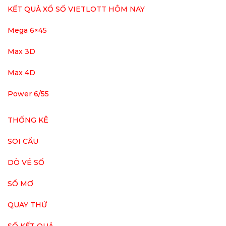
KẾT QUẢ XỔ SỐ VIETLOTT HÔM NAY
Mega 6×45
Max 3D
Max 4D
Power 6/55
THỐNG KÊ
SOI CẦU
DÒ VÉ SỐ
SỔ MƠ
QUAY THỬ
SỐ KẾT QUẢ