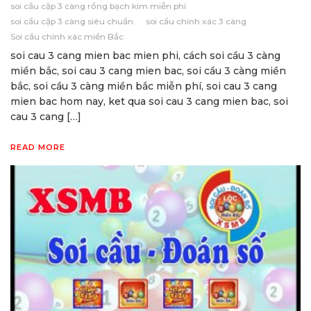
soi cầu cặp 3 càng rồng bạch kim miễn phí
soi cầu cặp 3 càng siêu chuẩn
soi cầu chính xác 3 càng
Soi cầu chính xác miền Bắc
soi cau 3 cang mien bac mien phi, cách soi cầu 3 càng
miền bắc, soi cau 3 cang mien bac, soi cầu 3 càng miền
bắc, soi cầu 3 càng miền bắc miễn phí, soi cau 3 cang
mien bac hom nay, ket qua soi cau 3 cang mien bac, soi
cau 3 cang […]
READ MORE