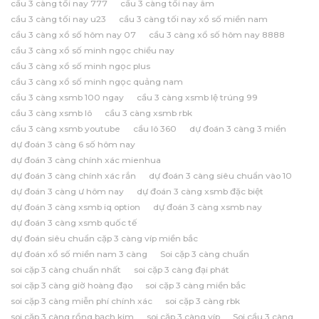
cầu 3 càng tối nay 777
cầu 3 càng tối nay âm
cầu 3 càng tối nay u23
cầu 3 càng tối nay xổ số miền nam
cầu 3 càng xổ số hôm nay 07
cầu 3 càng xổ số hôm nay 8888
cầu 3 càng xổ số minh ngọc chiều nay
cầu 3 càng xổ số minh ngọc plus
cầu 3 càng xổ số minh ngọc quảng nam
cầu 3 càng xsmb 100 ngay
cầu 3 càng xsmb lệ trúng 99
cầu 3 càng xsmb lô
cầu 3 càng xsmb rbk
cầu 3 càng xsmb youtube
cầu lô 360
dự đoán 3 càng 3 miền
dự đoán 3 càng 6 số hôm nay
dự đoán 3 càng chính xác mienhua
dự đoán 3 càng chính xác rắn
dự đoán 3 càng siêu chuẩn vào 10
dự đoán 3 càng ư hôm nay
dự đoán 3 càng xsmb đặc biệt
dự đoán 3 càng xsmb iq option
dự đoán 3 càng xsmb nay
dự đoán 3 càng xsmb quốc tế
dự đoán siêu chuẩn cặp 3 càng víp miền bắc
dự đoán xổ số miền nam 3 càng
Soi cặp 3 càng chuẩn
soi cặp 3 càng chuẩn nhất
soi cặp 3 càng đại phát
soi cặp 3 càng giờ hoàng đạo
soi cặp 3 càng miền bắc
soi cặp 3 càng miễn phí chính xác
soi cặp 3 càng rbk
soi cặp 3 càng rồng bạch kim
soi cặp 3 càng víp
Soi cầu 3 càng