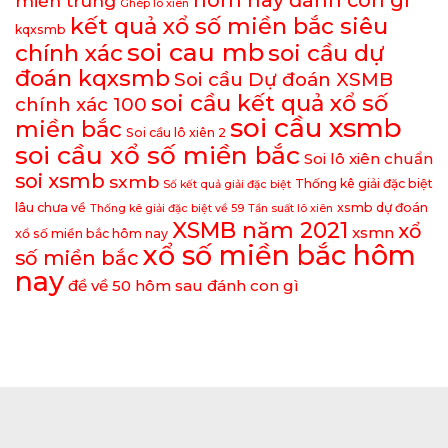
miền trung
Ghép lô xiên
kết quả xổ số miền bắc siêu
kqxsmb
soi cau mb
chính xác
soi cầu dự
đoán kqxsmb
Soi cầu Dự đoán XSMB
soi cầu kết quả xổ số
chính xác 100
soi cầu xsmb
miền bắc
Soi cầu lô xiên 2
soi cầu xổ số miền bắc
Soi lô xiên chuẩn
soi xsmb
sxmb
Thống kê giải đặc biệt
Số kết quả giải đặc biệt
lâu chưa về
xsmb dự đoán
Thống kê giải đặc biệt về 59
Tần suất lô xiên
XSMB năm 2021
xổ
xsmn
xổ số miền bắc hôm nay
xổ số miền bắc hôm
số miền bắc
nay
đề về 50 hôm sau đánh con gì