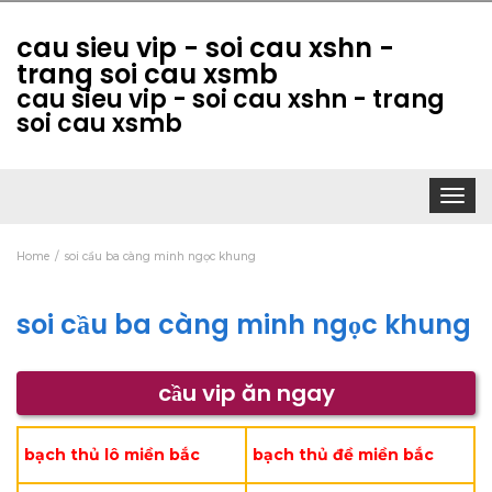
cau sieu vip - soi cau xshn -
trang soi cau xsmb
cau sieu vip - soi cau xshn - trang
soi cau xsmb
Toggle
navigat
Home
soi cầu ba càng minh ngọc khung
soi cầu ba càng minh ngọc khung
cầu vip ăn ngay
bạch thủ lô miền bắc
bạch thủ đề miền bắc