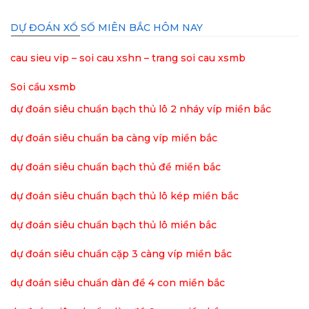
DỰ ĐOÁN XỔ SỐ MIÊN BẮC HÔM NAY
cau sieu vip – soi cau xshn – trang soi cau xsmb
Soi cầu xsmb
dự đoán siêu chuẩn bạch thủ lô 2 nháy víp miền bắc
dự đoán siêu chuẩn ba càng víp miền bắc
dự đoán siêu chuẩn bạch thủ đề miền bắc
dự đoán siêu chuẩn bạch thủ lô kép miền bắc
dự đoán siêu chuẩn bạch thủ lô miền bắc
dự đoán siêu chuẩn cặp 3 càng víp miền bắc
dự đoán siêu chuẩn dàn đề 4 con miền bắc