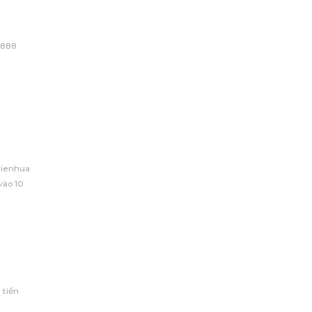
8888
mienhua
vào 10
 tiền