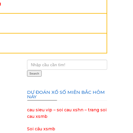
g
Search
DỰ ĐOÁN XỔ SỐ MIÊN BẮC HÔM
NAY
cau sieu vip – soi cau xshn – trang soi
cau xsmb
Soi cầu xsmb