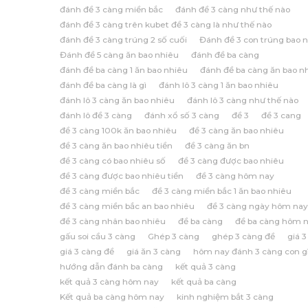
đánh đề 3 càng miền bắc
đánh đề 3 càng như thế nào
đánh đề 3 càng trên kubet đề 3 càng là như thế nào
đánh đề 3 càng trúng 2 số cuối
Đánh đề 3 con trúng bao 
Đánh đề 5 càng ăn bao nhiêu
đánh đề ba càng
đánh đề ba càng 1 ăn bao nhiêu
đánh đề ba càng ăn bao n
đánh đề ba càng là gì
đánh lô 3 càng 1 ăn bao nhiêu
đánh lô 3 càng ăn bao nhiêu
đánh lô 3 càng như thế nào
đánh lô đề 3 càng
đánh xổ số 3 càng
đề 3
đề 3 cang
đề 3 càng 100k ăn bao nhiêu
đề 3 càng ăn bao nhiêu
đề 3 càng ăn bao nhiêu tiền
đề 3 càng ăn bn
đề 3 càng có bao nhiêu số
đề 3 càng được bao nhiêu
đề 3 càng được bao nhiêu tiền
đề 3 càng hôm nay
đề 3 càng miền bắc
đề 3 càng miền bắc 1 ăn bao nhiêu
đề 3 càng miền bắc an bao nhiêu
đề 3 càng ngày hôm nay
đề 3 càng nhân bao nhiêu
đề ba càng
đề ba càng hôm 
gấu soi cầu 3 càng
Ghép 3 càng
ghép 3 càng đề
giá 
giá 3 càng đề
giá ăn 3 càng
hôm nay đánh 3 càng con g
hướng dẫn đánh ba càng
kết quả 3 càng
kết quả 3 càng hôm nay
kết quả ba càng
Kết quả ba càng hôm nay
kinh nghiệm bắt 3 càng