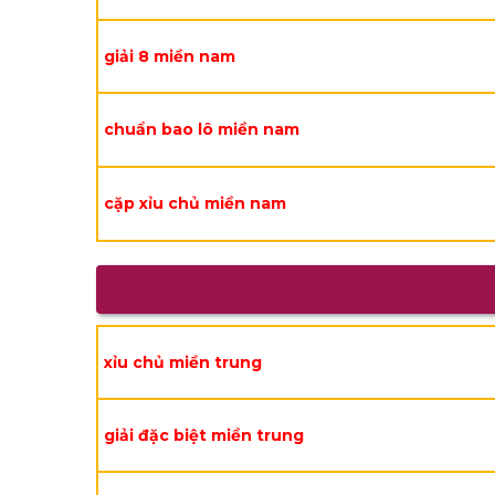
giải 8 miền nam
chuẩn bao lô miền nam
cặp xỉu chủ miền nam
xỉu chủ miền trung
giải đặc biệt miền trung