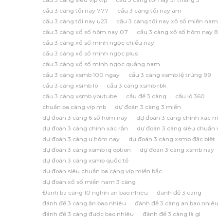
cầu 3 càng tối nay 777
cầu 3 càng tối nay âm
cầu 3 càng tối nay u23
cầu 3 càng tối nay xổ số miền nam
cầu 3 càng xổ số hôm nay 07
cầu 3 càng xổ số hôm nay 
cầu 3 càng xổ số minh ngọc chiều nay
cầu 3 càng xổ số minh ngọc plus
cầu 3 càng xổ số minh ngọc quảng nam
cầu 3 càng xsmb 100 ngay
cầu 3 càng xsmb lệ trúng 99
cầu 3 càng xsmb lô
cầu 3 càng xsmb rbk
cầu 3 càng xsmb youtube
cầu đề 3 càng
cầu lô 360
chuẩn ba càng víp mb
dự đoán 3 càng 3 miền
dự đoán 3 càng 6 số hôm nay
dự đoán 3 càng chính xác 
dự đoán 3 càng chính xác rắn
dự đoán 3 càng siêu chuẩn 
dự đoán 3 càng ư hôm nay
dự đoán 3 càng xsmb đặc biệt
dự đoán 3 càng xsmb iq option
dự đoán 3 càng xsmb nay
dự đoán 3 càng xsmb quốc tế
dự đoán siêu chuẩn ba càng víp miền bắc
dự đoán xổ số miền nam 3 càng
Đánh ba càng 10 nghìn an bao nhiêu
đánh đề 3 càng
đánh đề 3 càng ăn bao nhiêu
đánh đề 3 càng an bao nhiêu
đánh đề 3 càng được bao nhiêu
đánh đề 3 càng là gì