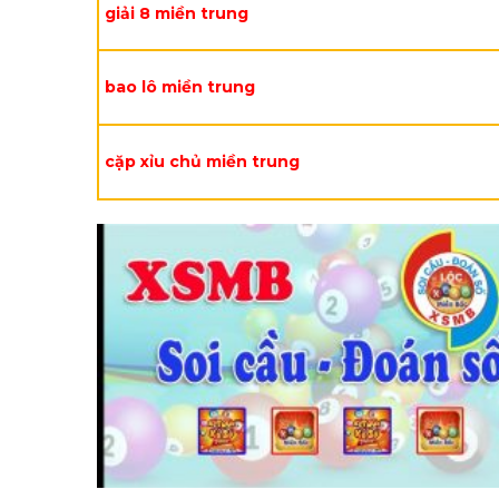
giải 8 miền trung
bao lô miền trung
cặp xỉu chủ miền trung