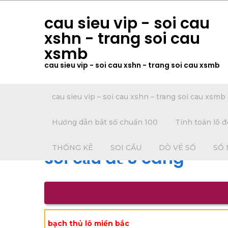
cau sieu vip - soi cau
xshn - trang soi cau
xsmb
cau sieu vip - soi cau xshn - trang soi cau xsmb
cau sieu vip – soi cau xshn – trang soi cau xsmb
Hướng dẫn bắt số chuẩn 100
Tính toán lô đ
Home
soi cầu đề 3 càng
THỐNG KÊ
SOI CẦU
DÒ VÉ SỐ
SỔ
soi cầu đề 3 càng
bạch thủ lô miền bắc