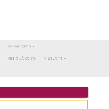
Soi cầu xsmn
KẾT QUẢ XỔ SỐ
VIETLOTT