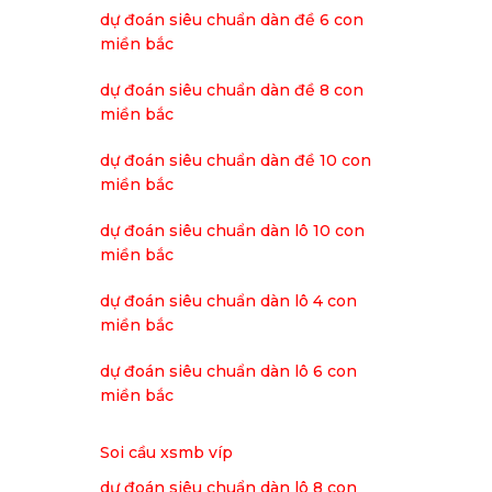
dự đoán siêu chuẩn dàn đề 6 con
miền bắc
dự đoán siêu chuẩn dàn đề 8 con
miền bắc
dự đoán siêu chuẩn dàn đề 10 con
miền bắc
dự đoán siêu chuẩn dàn lô 10 con
miền bắc
dự đoán siêu chuẩn dàn lô 4 con
miền bắc
dự đoán siêu chuẩn dàn lô 6 con
miền bắc
Soi cầu xsmb víp
dự đoán siêu chuẩn dàn lô 8 con