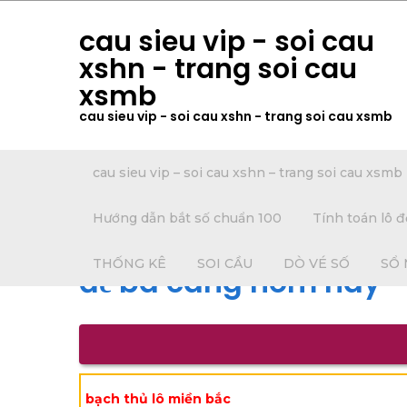
cau sieu vip - soi cau
xshn - trang soi cau
xsmb
cau sieu vip - soi cau xshn - trang soi cau xsmb
cau sieu vip – soi cau xshn – trang soi cau xsmb
Hướng dẫn bắt số chuẩn 100
Tính toán lô đ
Home
đề ba càng hôm nay
THỐNG KÊ
SOI CẦU
DÒ VÉ SỐ
SỔ
đề ba càng hôm nay
bạch thủ lô miền bắc