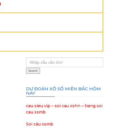
g
Search
DỰ ĐOÁN XỔ SỐ MIÊN BẮC HÔM
NAY
cau sieu vip – soi cau xshn – trang soi
cau xsmb
Soi cầu xsmb