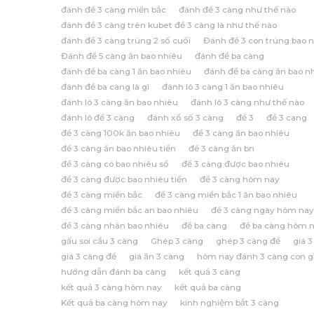
đánh đề 3 càng miền bắc
đánh đề 3 càng như thế nào
đánh đề 3 càng trên kubet đề 3 càng là như thế nào
đánh đề 3 càng trúng 2 số cuối
Đánh đề 3 con trúng bao 
Đánh đề 5 càng ăn bao nhiêu
đánh đề ba càng
đánh đề ba càng 1 ăn bao nhiêu
đánh đề ba càng ăn bao n
đánh đề ba càng là gì
đánh lô 3 càng 1 ăn bao nhiêu
đánh lô 3 càng ăn bao nhiêu
đánh lô 3 càng như thế nào
đánh lô đề 3 càng
đánh xổ số 3 càng
đề 3
đề 3 cang
đề 3 càng 100k ăn bao nhiêu
đề 3 càng ăn bao nhiêu
đề 3 càng ăn bao nhiêu tiền
đề 3 càng ăn bn
đề 3 càng có bao nhiêu số
đề 3 càng được bao nhiêu
đề 3 càng được bao nhiêu tiền
đề 3 càng hôm nay
đề 3 càng miền bắc
đề 3 càng miền bắc 1 ăn bao nhiêu
đề 3 càng miền bắc an bao nhiêu
đề 3 càng ngày hôm nay
đề 3 càng nhân bao nhiêu
đề ba càng
đề ba càng hôm 
gấu soi cầu 3 càng
Ghép 3 càng
ghép 3 càng đề
giá 
giá 3 càng đề
giá ăn 3 càng
hôm nay đánh 3 càng con g
hướng dẫn đánh ba càng
kết quả 3 càng
kết quả 3 càng hôm nay
kết quả ba càng
Kết quả ba càng hôm nay
kinh nghiệm bắt 3 càng