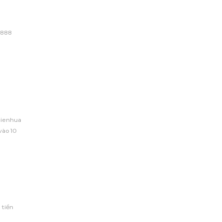
8888
mienhua
vào 10
 tiền