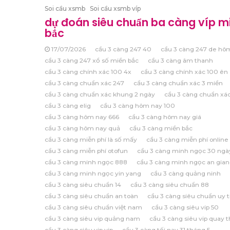
Soi cầu xsmb
Soi cầu xsmb víp
dự đoán siêu chuẩn ba càng víp m
bắc
17/07/2026
cầu 3 càng 247 40
cầu 3 càng 247 de hô
cầu 3 càng 247 xổ số miền bắc
cầu 3 càng âm thanh
cầu 3 càng chính xác 100 4x
cầu 3 càng chính xác 100 ên
cầu 3 càng chuẩn xác 247
cầu 3 càng chuẩn xác 3 miền
cầu 3 càng chuẩn xác khung 2 ngày
cầu 3 càng chuẩn xá
cầu 3 càng elig
cầu 3 càng hôm nay 100
cầu 3 càng hôm nay 666
cầu 3 càng hôm nay giá
cầu 3 càng hôm nay quả
cầu 3 càng miền bắc
cầu 3 càng miễn phí là số mấy
cầu 3 càng miễn phí online
cầu 3 càng miễn phí otofun
cầu 3 càng minh ngọc 30 ngà
cầu 3 càng minh ngọc 888
cầu 3 càng minh ngọc an gia
cầu 3 càng minh ngọc yin yang
cầu 3 càng quảng ninh
cầu 3 càng siêu chuẩn 14
cầu 3 càng siêu chuẩn 88
cầu 3 càng siêu chuẩn an toàn
cầu 3 càng siêu chuẩn uy t
cầu 3 càng siêu chuẩn việt nam
cầu 3 càng siêu vip 50
cầu 3 càng siêu vip quảng nam
cầu 3 càng siêu vip quay 
cầu 3 càng siêu vip vip
cầu 3 càng tối nay 31 tháng 5