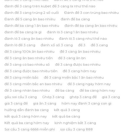
đánh đề 3 càng trên kubet đề 3 càng là như thế nào
đánh đề 3 càng trúng 2 số cuối
Đánh đề 3 con trúng bao nhiêu
Đánh đề 5 càng ăn bao nhiêu
đánh đề ba càng
đánh đề ba càng 1 ăn bao nhiêu
đánh đề ba càng ăn bao nhiêu
đánh đề ba càng là gì
đánh lô 3 càng 1 ăn bao nhiêu
đánh lô 3 càng ăn bao nhiêu
đánh lô 3 càng như thế nào
đánh lô đề 3 càng
đánh xổ số 3 càng
đề 3
đề 3 cang
đề 3 càng 100k ăn bao nhiêu
đề 3 càng ăn bao nhiêu
đề 3 càng ăn bao nhiêu tiền
đề 3 càng ăn bn
đề 3 càng có bao nhiêu số
đề 3 càng được bao nhiêu
đề 3 càng được bao nhiêu tiền
đề 3 càng hôm nay
đề 3 càng miền bắc
đề 3 càng miền bắc 1 ăn bao nhiêu
đề 3 càng miền bắc an bao nhiêu
đề 3 càng ngày hôm nay
đề 3 càng nhân bao nhiêu
đề ba càng
đề ba càng hôm nay
gấu soi cầu 3 càng
Ghép 3 càng
ghép 3 càng đề
giá 3 càng
giá 3 càng đề
giá ăn 3 càng
hôm nay đánh 3 càng con gì
hướng dẫn đánh ba càng
kết quả 3 càng
kết quả 3 càng hôm nay
kết quả ba càng
Kết quả ba càng hôm nay
kinh nghiệm bắt 3 càng
Soi cầu 3 càng 6666 miễn phí
soi cầu 3 càng 888