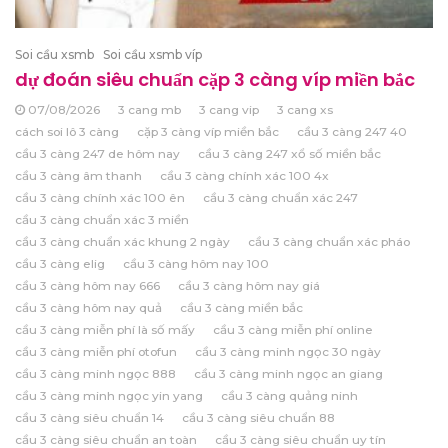
Soi cầu xsmb
Soi cầu xsmb víp
dự đoán siêu chuẩn cặp 3 càng víp miền bắc
07/08/2026
3 cang mb
3 cang vip
3 cang xs
cách soi lô 3 càng
cặp 3 càng víp miền bắc
cầu 3 càng 247 40
cầu 3 càng 247 de hôm nay
cầu 3 càng 247 xổ số miền bắc
cầu 3 càng âm thanh
cầu 3 càng chính xác 100 4x
cầu 3 càng chính xác 100 ên
cầu 3 càng chuẩn xác 247
cầu 3 càng chuẩn xác 3 miền
cầu 3 càng chuẩn xác khung 2 ngày
cầu 3 càng chuẩn xác pháo
cầu 3 càng elig
cầu 3 càng hôm nay 100
cầu 3 càng hôm nay 666
cầu 3 càng hôm nay giá
cầu 3 càng hôm nay quả
cầu 3 càng miền bắc
cầu 3 càng miễn phí là số mấy
cầu 3 càng miễn phí online
cầu 3 càng miễn phí otofun
cầu 3 càng minh ngọc 30 ngày
cầu 3 càng minh ngọc 888
cầu 3 càng minh ngọc an giang
cầu 3 càng minh ngọc yin yang
cầu 3 càng quảng ninh
cầu 3 càng siêu chuẩn 14
cầu 3 càng siêu chuẩn 88
cầu 3 càng siêu chuẩn an toàn
cầu 3 càng siêu chuẩn uy tín