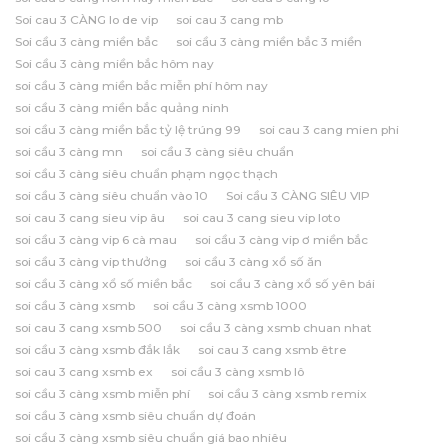
Soi cau 3 CÀNG lo de vip
soi cau 3 cang mb
Soi cầu 3 càng miền bắc
soi cầu 3 càng miền bắc 3 miền
Soi cầu 3 càng miền bắc hôm nay
soi cầu 3 càng miền bắc miễn phí hôm nay
soi cầu 3 càng miền bắc quảng ninh
soi cầu 3 càng miền bắc tỷ lệ trúng 99
soi cau 3 cang mien phi
soi cầu 3 càng mn
soi cầu 3 càng siêu chuẩn
soi cầu 3 càng siêu chuẩn phạm ngọc thạch
soi cầu 3 càng siêu chuẩn vào 10
Soi cầu 3 CÀNG SIÊU VIP
soi cau 3 cang sieu vip âu
soi cau 3 cang sieu vip loto
soi cầu 3 càng vip 6 cà mau
soi cầu 3 càng vip ơ miền bắc
soi cầu 3 càng vip thưởng
soi cầu 3 càng xổ số ăn
soi cầu 3 càng xổ số miền bắc
soi cầu 3 càng xổ số yên bái
soi cầu 3 càng xsmb
soi cầu 3 càng xsmb 1000
soi cau 3 cang xsmb 500
soi cầu 3 càng xsmb chuan nhat
soi cầu 3 càng xsmb đắk lắk
soi cau 3 cang xsmb être
soi cau 3 cang xsmb ex
soi cầu 3 càng xsmb lô
soi cầu 3 càng xsmb miễn phí
soi cầu 3 càng xsmb remix
soi cầu 3 càng xsmb siêu chuẩn dự đoán
soi cầu 3 càng xsmb siêu chuẩn giá bao nhiêu