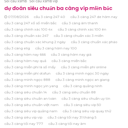
Soi cầu xsmb
Soi cầu xsmb víp
dự đoán siêu chuẩn ba càng víp miền bắc
07/08/2026
cầu 3 càng 247 40
cầu 3 càng 247 de hôm nay
cầu 3 càng 247 xổ số miền bắc
cầu 3 càng âm thanh
cầu 3 càng chính xác 100 4x
cầu 3 càng chính xác 100 ên
cầu 3 càng chuẩn xác 247
cầu 3 càng chuẩn xác 3 miền
cầu 3 càng chuẩn xác khung 2 ngày
cầu 3 càng chuẩn xác pháo
cầu 3 càng elig
cầu 3 càng hôm nay 100
cầu 3 càng hôm nay 666
cầu 3 càng hôm nay giá
cầu 3 càng hôm nay quả
cầu 3 càng miền bắc
cầu 3 càng miễn phí là số mấy
cầu 3 càng miễn phí online
cầu 3 càng miễn phí otofun
cầu 3 càng minh ngọc 30 ngày
cầu 3 càng minh ngọc 888
cầu 3 càng minh ngọc an giang
cầu 3 càng minh ngọc yin yang
cầu 3 càng quảng ninh
cầu 3 càng siêu chuẩn 14
cầu 3 càng siêu chuẩn 88
cầu 3 càng siêu chuẩn an toàn
cầu 3 càng siêu chuẩn uy tín
cầu 3 càng siêu chuẩn việt nam
cầu 3 càng siêu vip 50
cầu 3 càng siêu vip quảng nam
cầu 3 càng siêu vip quay thử
cầu 3 càng siêu vip vip
cầu 3 càng tối nay 31 tháng 5
cầu 3 càng tối nay 777
cầu 3 càng tối nay âm