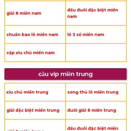
đầu đuôi đặc biệt miền
giải 8 miền nam
nam
chuẩn bao lô miền nam
lô 3 số miền nam
cặp xỉu chủ miền nam
cầu vip miền trung
xỉu chủ miền trung
song thủ lô miền trung
giải đặc biệt miền trung
đuôi giải 8 miền trung
đầu đuôi đặc biệt miền