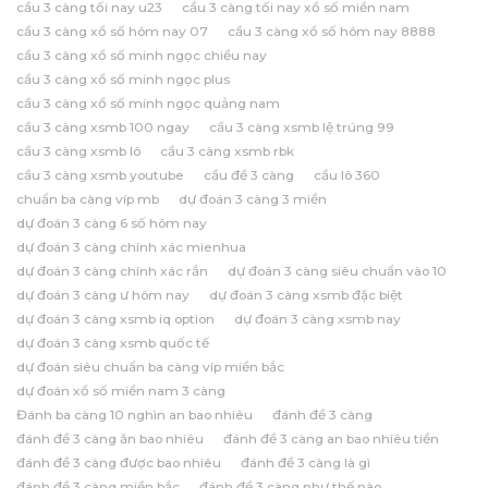
cầu 3 càng tối nay u23
cầu 3 càng tối nay xổ số miền nam
cầu 3 càng xổ số hôm nay 07
cầu 3 càng xổ số hôm nay 8888
cầu 3 càng xổ số minh ngọc chiều nay
cầu 3 càng xổ số minh ngọc plus
cầu 3 càng xổ số minh ngọc quảng nam
cầu 3 càng xsmb 100 ngay
cầu 3 càng xsmb lệ trúng 99
cầu 3 càng xsmb lô
cầu 3 càng xsmb rbk
cầu 3 càng xsmb youtube
cầu đề 3 càng
cầu lô 360
chuẩn ba càng víp mb
dự đoán 3 càng 3 miền
dự đoán 3 càng 6 số hôm nay
dự đoán 3 càng chính xác mienhua
dự đoán 3 càng chính xác rắn
dự đoán 3 càng siêu chuẩn vào 10
dự đoán 3 càng ư hôm nay
dự đoán 3 càng xsmb đặc biệt
dự đoán 3 càng xsmb iq option
dự đoán 3 càng xsmb nay
dự đoán 3 càng xsmb quốc tế
dự đoán siêu chuẩn ba càng víp miền bắc
dự đoán xổ số miền nam 3 càng
Đánh ba càng 10 nghìn an bao nhiêu
đánh đề 3 càng
đánh đề 3 càng ăn bao nhiêu
đánh đề 3 càng an bao nhiêu tiền
đánh đề 3 càng được bao nhiêu
đánh đề 3 càng là gì
đánh đề 3 càng miền bắc
đánh đề 3 càng như thế nào