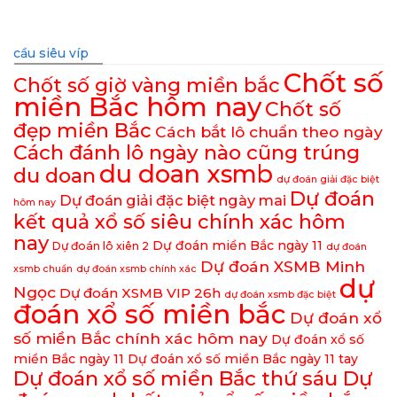
cầu siêu víp
Chốt số
Chốt số giờ vàng miền bắc
miền Bắc hôm nay
Chốt số
đẹp miền Bắc
Cách bắt lô chuẩn theo ngày
Cách đánh lô ngày nào cũng trúng
du doan xsmb
du doan
dự đoán giải đặc biệt
Dự đoán
Dự đoán giải đặc biệt ngày mai
hôm nay
kết quả xổ số siêu chính xác hôm
nay
Dự đoán miền Bắc ngày 11
Dự đoán lô xiên 2
dự đoán
Dự đoán XSMB Minh
xsmb chuẩn
dự đoán xsmb chính xác
dự
Ngọc
Dự đoán XSMB VIP 26h
dự đoán xsmb đặc biệt
đoán xổ số miền bắc
Dự đoán xổ
số miền Bắc chính xác hôm nay
Dự đoán xổ số
miền Bắc ngày 11
Dự đoán xổ số miền Bắc ngày 11 tay
Dự đoán xổ số miền Bắc thứ sáu Dự