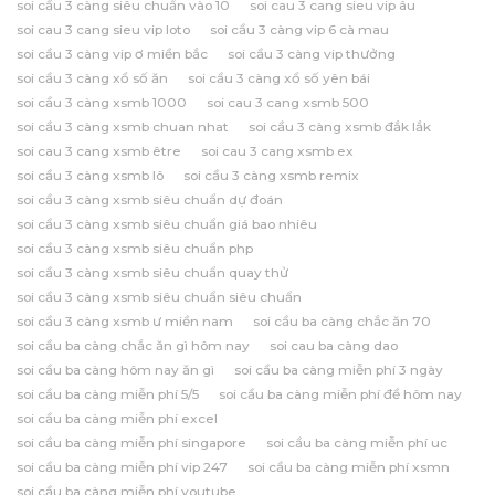
soi cầu 3 càng siêu chuẩn vào 10
soi cau 3 cang sieu vip âu
soi cau 3 cang sieu vip loto
soi cầu 3 càng vip 6 cà mau
soi cầu 3 càng vip ơ miền bắc
soi cầu 3 càng vip thưởng
soi cầu 3 càng xổ số ăn
soi cầu 3 càng xổ số yên bái
soi cầu 3 càng xsmb 1000
soi cau 3 cang xsmb 500
soi cầu 3 càng xsmb chuan nhat
soi cầu 3 càng xsmb đắk lắk
soi cau 3 cang xsmb être
soi cau 3 cang xsmb ex
soi cầu 3 càng xsmb lô
soi cầu 3 càng xsmb remix
soi cầu 3 càng xsmb siêu chuẩn dự đoán
soi cầu 3 càng xsmb siêu chuẩn giá bao nhiêu
soi cầu 3 càng xsmb siêu chuẩn php
soi cầu 3 càng xsmb siêu chuẩn quay thử
soi cầu 3 càng xsmb siêu chuẩn siêu chuẩn
soi cầu 3 càng xsmb ư miền nam
soi cầu ba càng chắc ăn 70
soi cầu ba càng chắc ăn gì hôm nay
soi cau ba càng dao
soi cầu ba càng hôm nay ăn gì
soi cầu ba càng miễn phí 3 ngày
soi cầu ba càng miễn phí 5/5
soi cầu ba càng miễn phí đề hôm nay
soi cầu ba càng miễn phí excel
soi cầu ba càng miễn phí singapore
soi cầu ba càng miễn phí uc
soi cầu ba càng miễn phí vip 247
soi cầu ba càng miễn phí xsmn
soi cầu ba càng miễn phí youtube