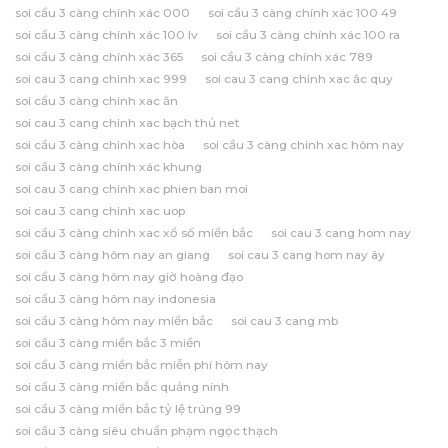
soi cầu 3 càng chính xác 000
soi cầu 3 càng chính xác 100 49
soi cầu 3 càng chính xác 100 lv
soi cầu 3 càng chính xác 100 ra
soi cầu 3 càng chính xác 365
soi cầu 3 càng chính xác 789
soi cau 3 cang chinh xac 999
soi cau 3 cang chinh xac ăc quy
soi cầu 3 càng chinh xac ăn
soi cau 3 cang chinh xac bạch thủ net
soi cầu 3 càng chinh xac hòa
soi cầu 3 càng chinh xac hôm nay
soi cầu 3 càng chính xác khung
soi cau 3 cang chinh xac phien ban moi
soi cau 3 cang chinh xac uop
soi cầu 3 càng chinh xac xổ số miền bắc
soi cau 3 cang hom nay
soi cầu 3 càng hôm nay an giang
soi cau 3 cang hom nay ây
soi cầu 3 càng hôm nay giờ hoàng đạo
soi cầu 3 càng hôm nay indonesia
soi cầu 3 càng hôm nay miền bắc
soi cau 3 cang mb
soi cầu 3 càng miền bắc 3 miền
soi cầu 3 càng miền bắc miễn phí hôm nay
soi cầu 3 càng miền bắc quảng ninh
soi cầu 3 càng miền bắc tỷ lệ trúng 99
soi cầu 3 càng siêu chuẩn phạm ngọc thạch