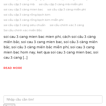
soi cầu cặp 3 càng mb
soi cầu cặp 3 càng mb miễn phí
soi cau cặp 3 càng mien bac
soi cầu cặp 3 càng miễn phí
soi cầu cặp 3 càng rồng bạch kim
soi cầu cặp 3 càng rồng bạch kim miễn phí
soi cầu cặp 3 càng siêu chuẩn
soi cầu chính xác 3 càng
Soi cầu chính xác miền Bắc
soi cau 3 cang mien bac mien phi, cách soi cầu 3 càng
miền bắc, soi cau 3 cang mien bac, soi cầu 3 càng miền
bắc, soi cầu 3 càng miền bắc miễn phí, soi cau 3 cang
mien bac hom nay, ket qua soi cau 3 cang mien bac, soi
cau 3 cang […]
READ MORE