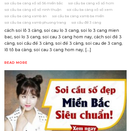
soi cầu ba càng xổ số 56 miền bắc
soi cầu ba càng xổ số hcm
soi cầu ba càng xổ số ninh thuận
soi cầu ba càng xổ số xem
soi cầu ba càng xsmb ân
soi cầu ba càng xsmb ba miền
soi cầu ba càng xsmb phuong trang
soi cầu đề 3 càng
cách soi lô 3 càng, soi cau lo 3 cang, soi lo 3 cang mien
bac, soi lo 3 cang, soi cau 3 cang hom nay, cách soi đề 3
càng, soi cầu đề 3 càng, soi đề 3 càng, soi cau de 3 cang,
lô tô ba càng, soi cau 3 cang hom nay, […]
READ MORE