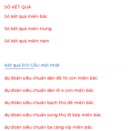
SỐ KẾT QUẢ
Số kết quả miền bắc
Số kết quả miền trung
Số kết quả miền nam
Kết quả SOI CẦU mới nhất
dự đoán siêu chuẩn dàn đề 10 con miền bắc
dự đoán siêu chuẩn dàn lô 4 con miền bắc
dự đoán siêu chuẩn bạch thủ đề miền bắc
dự đoán siêu chuẩn song thủ lô kép miền bắc
dự đoán siêu chuẩn ba càng víp miền bắc