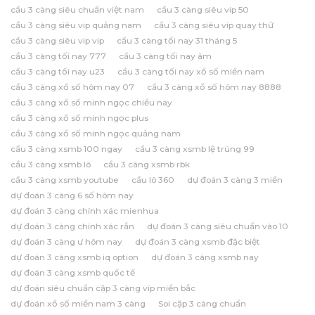
cầu 3 càng siêu chuẩn việt nam
cầu 3 càng siêu vip 50
cầu 3 càng siêu vip quảng nam
cầu 3 càng siêu vip quay thử
cầu 3 càng siêu vip vip
cầu 3 càng tối nay 31 tháng 5
cầu 3 càng tối nay 777
cầu 3 càng tối nay âm
cầu 3 càng tối nay u23
cầu 3 càng tối nay xổ số miền nam
cầu 3 càng xổ số hôm nay 07
cầu 3 càng xổ số hôm nay 8888
cầu 3 càng xổ số minh ngọc chiều nay
cầu 3 càng xổ số minh ngọc plus
cầu 3 càng xổ số minh ngọc quảng nam
cầu 3 càng xsmb 100 ngay
cầu 3 càng xsmb lệ trúng 99
cầu 3 càng xsmb lô
cầu 3 càng xsmb rbk
cầu 3 càng xsmb youtube
cầu lô 360
dự đoán 3 càng 3 miền
dự đoán 3 càng 6 số hôm nay
dự đoán 3 càng chính xác mienhua
dự đoán 3 càng chính xác rắn
dự đoán 3 càng siêu chuẩn vào 10
dự đoán 3 càng ư hôm nay
dự đoán 3 càng xsmb đặc biệt
dự đoán 3 càng xsmb iq option
dự đoán 3 càng xsmb nay
dự đoán 3 càng xsmb quốc tế
dự đoán siêu chuẩn cặp 3 càng víp miền bắc
dự đoán xổ số miền nam 3 càng
Soi cặp 3 càng chuẩn