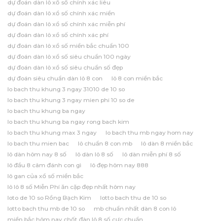
dự đoán dàn lô xổ số chính xác liêu
dự đoán dàn lô xổ số chính xác miền
dự đoán dàn lô xổ số chính xác miễn phí
dự đoán dàn lô xổ số chính xác phí
dự đoán dàn lô xổ số miền bắc chuẩn 100
dự đoán dàn lô xổ số siêu chuẩn 100 ngày
dự đoán dàn lô xổ số siêu chuẩn số đẹp
dự đoán siêu chuẩn dàn lô 8 con
lô 8 con miền bắc
lo bach thu khung 3 ngay 31010 de 10 so
lo bach thu khung 3 ngay mien phi 10 so de
lo bach thu khung ba ngay
lo bach thu khung ba ngay rong bach kim
lo bach thu khung max 3 ngay
lo bach thu mb ngay hom nay
lo bach thu mien bac
lô chuẩn 8 con mb
lô dàn 8 miền bắc
lô dàn hôm nay 8 số
lô dàn lô 8 số
lô dàn miễn phí 8 số
lô đầu 8 câm đánh con gì
lô đẹp hôm nay 888
lô gan của xổ số miền bắc
lô lô 8 số Miễn Phí ăn cặp đẹp nhất hôm nay
loto de 10 so Rồng Bạch Kim
lotto bach thu de 10 so
lotto bach thu mb de 10 so
mb chuẩn nhất dàn 8 con lô
miền bắc hôm nay chốt đàn lô 8 số cực chuẩn