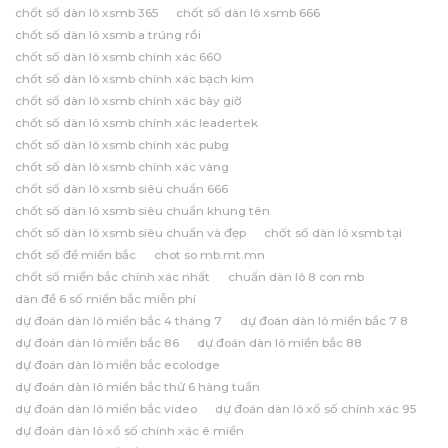
chốt số dàn lô xsmb 365
chốt số dàn lô xsmb 666
chốt số dàn lô xsmb a trúng rồi
chốt số dàn lô xsmb chính xác 660
chốt số dàn lô xsmb chính xác bạch kim
chốt số dàn lô xsmb chính xác bây giờ
chốt số dàn lô xsmb chính xác leadertek
chốt số dàn lô xsmb chính xác pubg
chốt số dàn lô xsmb chính xác vàng
chốt số dàn lô xsmb siêu chuẩn 666
chốt số dàn lô xsmb siêu chuẩn khung tên
chốt số dàn lô xsmb siêu chuẩn và đẹp
chốt số dàn lô xsmb tại
chốt số đề miền bắc
chot so mb.mt.mn
chốt số miền bắc chính xác nhất
chuẩn dàn lô 8 con mb
dàn đề 6 số miền bắc miễn phí
dự đoán dàn lô miền bắc 4 tháng 7
dự đoán dàn lô miền bắc 7 8
dự đoán dàn lô miền bắc 86
dự đoán dàn lô miền bắc 88
dự đoán dàn lô miền bắc ecolodge
dự đoán dàn lô miền bắc thứ 6 hàng tuần
dự đoán dàn lô miền bắc video
dự đoán dàn lô xổ số chính xác 95
dự đoán dàn lô xổ số chính xác ê miền