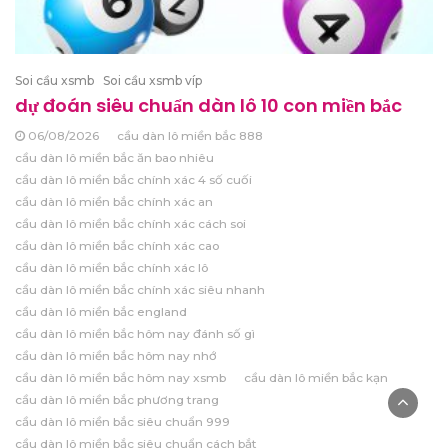
Soi cầu xsmb
Soi cầu xsmb víp
dự đoán siêu chuẩn dàn lô 10 con miền bắc
06/08/2026
cầu dàn lô miền bắc 888
cầu dàn lô miền bắc ăn bao nhiêu
cầu dàn lô miền bắc chính xác 4 số cuối
cầu dàn lô miền bắc chính xác an
cầu dàn lô miền bắc chính xác cách soi
cầu dàn lô miền bắc chính xác cao
cầu dàn lô miền bắc chính xác lô
cầu dàn lô miền bắc chính xác siêu nhanh
cầu dàn lô miền bắc england
cầu dàn lô miền bắc hôm nay đánh số gì
cầu dàn lô miền bắc hôm nay nhớ
cầu dàn lô miền bắc hôm nay xsmb
cầu dàn lô miền bắc kạn
cầu dàn lô miền bắc phương trang
cầu dàn lô miền bắc siêu chuẩn 999
cầu dàn lô miền bắc siêu chuẩn cách bắt