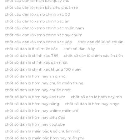
chốt cầu dàn lô miền bắc quay thử
chốt cầu dàn lô miền bắc siêu chuẩn rẻ
chốt cầu dàn lô xsmb chính xác 00
chốt cầu dàn lô xsmb chính xác ăn
chốt cầu dàn lô xsmb chính xác miền nam
chốt cầu dàn lô xsmb chính xác ray churn
chốt cầu dàn lô xsmb chính xác ướp
chốt dàn đề 36 số chuẩn
chốt số dàn lô 8 số miền bắc
chốt số dàn lô ây
chốt số dàn lô chính xác 789
chốt số dàn lô chính xác ăn tiền
chốt số dàn lô chính xác gần nhất
chốt số dàn lô chính xác khung 100 ngày
chốt số dàn lô hôm nay an giang
chốt số dàn lô hôm nay chuẩn miền trung
chốt số dàn lô hôm nay chuẩn nhất
chốt số dàn lô hôm nay kon tum
chốt số dàn lô hôm nay mn
chốt số dàn lô hôm nay nẵng
chốt số dàn lô hôm nay o nyc
chốt số dàn lô hôm nay online miễn phí
chốt số dàn lô hôm nay siêu đẹp
chốt số dàn lô hôm nay youtube
chốt số dàn lô miền bắc 6 số chuẩn nhất
chốt số dàn lô miền bắc hôm nay miễn phí