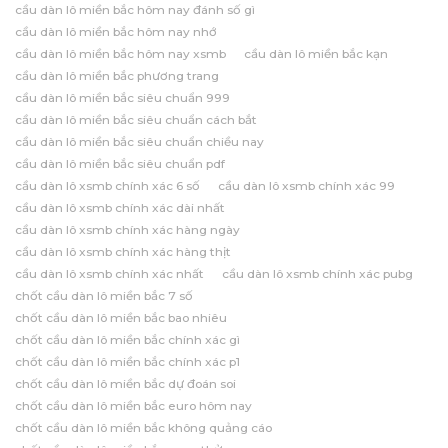
cầu dàn lô miền bắc hôm nay đánh số gì
cầu dàn lô miền bắc hôm nay nhớ
cầu dàn lô miền bắc hôm nay xsmb
cầu dàn lô miền bắc kạn
cầu dàn lô miền bắc phương trang
cầu dàn lô miền bắc siêu chuẩn 999
cầu dàn lô miền bắc siêu chuẩn cách bắt
cầu dàn lô miền bắc siêu chuẩn chiều nay
cầu dàn lô miền bắc siêu chuẩn pdf
cầu dàn lô xsmb chính xác 6 số
cầu dàn lô xsmb chính xác 99
cầu dàn lô xsmb chính xác dài nhất
cầu dàn lô xsmb chính xác hàng ngày
cầu dàn lô xsmb chính xác hàng thịt
cầu dàn lô xsmb chính xác nhất
cầu dàn lô xsmb chính xác pubg
chốt cầu dàn lô miền bắc 7 số
chốt cầu dàn lô miền bắc bao nhiêu
chốt cầu dàn lô miền bắc chính xác gì
chốt cầu dàn lô miền bắc chính xác p1
chốt cầu dàn lô miền bắc dự đoán soi
chốt cầu dàn lô miền bắc euro hôm nay
chốt cầu dàn lô miền bắc không quảng cáo