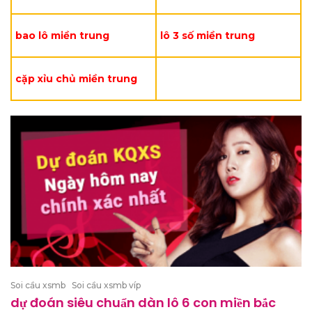
bao lô miền trung
lô 3 số miền trung
cặp xỉu chủ miền trung
Soi cầu xsmb
Soi cầu xsmb víp
dự đoán siêu chuẩn dàn lô 6 con miền bắc