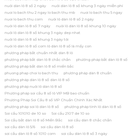
nuôi dàn lô 8 số 2 ngày
nuôi dàn lô 8 số khung 3 ngày miễn phí
nuoi lo bach thu 2 ngay lo bach thu mb
nuoi lo bach thu 5 ngay
nuoi lo bach thu.com
nuôi lô dàn lô 8 số 2 ngày
nuôi lô dàn lô 8 số 7 ngày
nuôi lô dàn lô 8 số khung 10 ngày
nuôi lô dàn lô 8 số khung 3 ngày dep nhat
nuôi lô dàn lô 8 số khung 3 ngày tôi
nuôi lô dàn lô 8 số.com lô dàn lô 8 số là mấy con
phương pháp bắt chuẩn nhất dàn 8 lô
phương pháp bắt dàn lô 8 chắc chắn
phương pháp bắt dàn lô 8 số
phương pháp bắt dàn lô 8 số miền bắc
phuong phap choi lo bach thu
phương pháp dàn 8 chuẩn
phương pháp dàn lô 8 số dàn lô 8 số
phương pháp nuôi lô dàn lô 8 số
Phương pháp soi cầu 8 số lô VIP MB bao chuẩn
Phương Pháp Soi Cầu 8 số VIP Chuẩn Chính Xác Nhất
phương pháp soi lô dàn lô 8 số
phương pháp tính lô dàn lô 8 số
Soi cầu 101010 de 10 so
Soi cầu 2107 de 10 so
Soi cầu bắt dàn lô 8 số Miền Bắc
soi cầu dàn 8 chắc chắn
soi cầu dàn lô 5/6
soi cầu dàn lô 8 số
soi cầu dàn lô 8 số 1010 com
soi cầu dàn lô 8 số 3 ngày