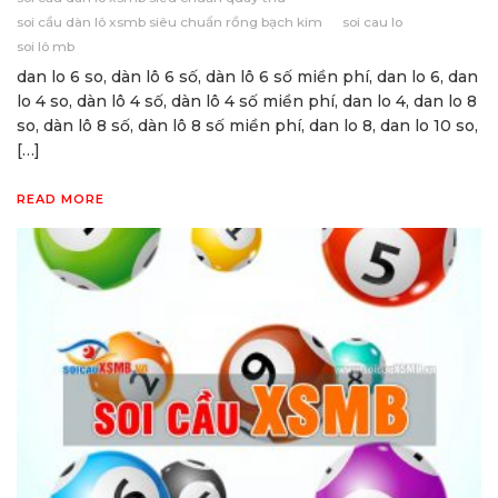
soi cầu dàn lô xsmb siêu chuẩn rồng bạch kim
soi cau lo
soi lô mb
dan lo 6 so, dàn lô 6 số, dàn lô 6 số miền phí, dan lo 6, dan
lo 4 so, dàn lô 4 số, dàn lô 4 số miền phí, dan lo 4, dan lo 8
so, dàn lô 8 số, dàn lô 8 số miền phí, dan lo 8, dan lo 10 so,
[…]
READ MORE