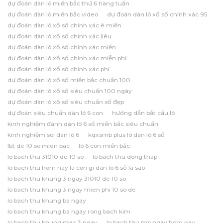
dự đoán dàn lô miền bắc thứ 6 hàng tuần
dự đoán dàn lô miền bắc video
dự đoán dàn lô xổ số chính xác 95
dự đoán dàn lô xổ số chính xác ê miền
dự đoán dàn lô xổ số chính xác liêu
dự đoán dàn lô xổ số chính xác miền
dự đoán dàn lô xổ số chính xác miễn phí
dự đoán dàn lô xổ số chính xác phí
dự đoán dàn lô xổ số miền bắc chuẩn 100
dự đoán dàn lô xổ số siêu chuẩn 100 ngày
dự đoán dàn lô xổ số siêu chuẩn số đẹp
dự đoán siêu chuẩn dàn lô 6 con
hướng dẫn bắt cầu lô
kinh nghiệm đánh dàn lô 6 số miền bắc siêu chuẩn
kinh nghiệm soi dàn lô 6
kqxsmb plus lô dàn lô 6 số
lbt de 10 so mien bac
lô 6 con miền bắc
lo bach thu 31010 de 10 so
lo bach thu dong thap
lo bach thu hom nay la con gi dàn lô 6 số là sao
lo bach thu khung 3 ngay 31010 de 10 so
lo bach thu khung 3 ngay mien phi 10 so de
lo bach thu khung ba ngay
lo bach thu khung ba ngay rong bach kim
lo bach thu khung max 3 ngay
lo bach thu mb ngay hom nay