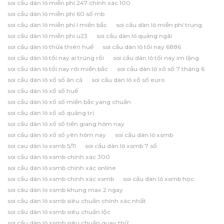
soi cầu dàn lô miễn phí 247 chính xác 100
soi cầu dàn lô miễn phí 60 số mb
soi cầu dàn lô miễn phí l miền bắc
soi cầu dàn lô miễn phí trung
soi cầu dàn lô miễn phí u23
soi cầu dàn lô quảng ngãi
soi cầu dàn lô thừa thiên huế
soi cầu dàn lô tối nay 6886
soi cầu dàn lô tối nay ai trúng rồi
soi cầu dàn lô tối nay im lặng
soi cầu dàn lô tối nay rơi miền bắc
soi cầu dàn lô xổ số 7 tháng 6
soi cầu dàn lô xổ số ăn cả
soi cầu dàn lô xổ số euro
soi cầu dàn lô xổ số huế
soi cầu dàn lô xổ số miền bắc yang chuẩn
soi cầu dàn lô xổ số quảng trị
soi cầu dàn lô xổ số tiền giang hôm nay
soi cầu dàn lô xổ số yên hôm nay
soi cầu dàn lô xsmb
soi cau dàn lo xsmb 5/11
soi cầu dàn lô xsmb 7 số
soi cầu dàn lô xsmb chính xác 300
soi cầu dàn lô xsmb chính xác online
soi cầu dàn lô xsmb chính xác xsmb
soi cầu dàn lô xsmb học
soi câu dàn lo xsmb khung max 2 ngay
soi cầu dàn lô xsmb siêu chuẩn chính xác nhất
soi cầu dàn lô xsmb siêu chuẩn lộc
soi cầu dàn lô xsmb siêu chuẩn quay thử