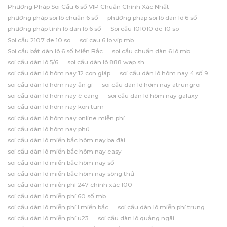
Phương Pháp Soi Cầu 6 số VIP Chuẩn Chính Xác Nhất
phương pháp soi lô chuẩn 6 số
phương pháp soi lô dàn lô 6 số
phương pháp tính lô dàn lô 6 số
Soi cầu 101010 de 10 so
Soi cầu 2107 de 10 so
soi cau 6 lo vip mb
Soi cầu bắt dàn lô 6 số Miền Bắc
soi cầu chuẩn dàn 6 lô mb
soi cầu dàn lô 5/6
soi cầu dàn lô 888 wap sh
soi cầu dàn lô hôm nay 12 con giáp
soi cầu dàn lô hôm nay 4 số 9
soi cầu dàn lô hôm nay ăn gì
soi cầu dàn lô hôm nay atrungroi
soi cầu dàn lô hôm nay ê càng
soi cầu dàn lô hôm nay galaxy
soi cầu dàn lô hôm nay kon tum
soi cầu dàn lô hôm nay online miễn phí
soi cầu dàn lô hôm nay phú
soi cầu dàn lô miền bắc hôm nay ba đài
soi cầu dàn lô miền bắc hôm nay easy
soi cầu dàn lô miền bắc hôm nay số
soi cầu dàn lô miền bắc hôm nay sông thủ
soi cầu dàn lô miễn phí 247 chính xác 100
soi cầu dàn lô miễn phí 60 số mb
soi cầu dàn lô miễn phí l miền bắc
soi cầu dàn lô miễn phí trung
soi cầu dàn lô miễn phí u23
soi cầu dàn lô quảng ngãi