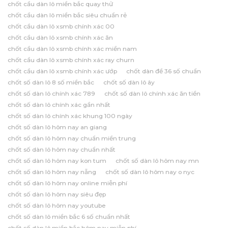
chốt cầu dàn lô miền bắc quay thử
chốt cầu dàn lô miền bắc siêu chuẩn rẻ
chốt cầu dàn lô xsmb chính xác 00
chốt cầu dàn lô xsmb chính xác ăn
chốt cầu dàn lô xsmb chính xác miền nam
chốt cầu dàn lô xsmb chính xác ray churn
chốt cầu dàn lô xsmb chính xác ướp
chốt dàn đề 36 số chuẩn
chốt số dàn lô 8 số miền bắc
chốt số dàn lô ây
chốt số dàn lô chính xác 789
chốt số dàn lô chính xác ăn tiền
chốt số dàn lô chính xác gần nhất
chốt số dàn lô chính xác khung 100 ngày
chốt số dàn lô hôm nay an giang
chốt số dàn lô hôm nay chuẩn miền trung
chốt số dàn lô hôm nay chuẩn nhất
chốt số dàn lô hôm nay kon tum
chốt số dàn lô hôm nay mn
chốt số dàn lô hôm nay nẵng
chốt số dàn lô hôm nay o nyc
chốt số dàn lô hôm nay online miễn phí
chốt số dàn lô hôm nay siêu đẹp
chốt số dàn lô hôm nay youtube
chốt số dàn lô miền bắc 6 số chuẩn nhất
chốt số dàn lô miền bắc hôm nay miễn phí