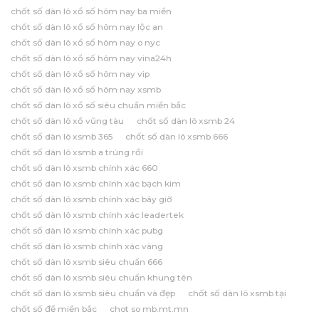
chốt số dàn lô xổ số hôm nay ba miền
chốt số dàn lô xổ số hôm nay lộc an
chốt số dàn lô xổ số hôm nay o nyc
chốt số dàn lô xổ số hôm nay vina24h
chốt số dàn lô xổ số hôm nay vip
chốt số dàn lô xổ số hôm nay xsmb
chốt số dàn lô xổ số siêu chuẩn miền bắc
chốt số dàn lô xổ vũng tàu
chốt số dàn lô xsmb 24
chốt số dàn lô xsmb 365
chốt số dàn lô xsmb 666
chốt số dàn lô xsmb a trúng rồi
chốt số dàn lô xsmb chính xác 660
chốt số dàn lô xsmb chính xác bạch kim
chốt số dàn lô xsmb chính xác bây giờ
chốt số dàn lô xsmb chính xác leadertek
chốt số dàn lô xsmb chính xác pubg
chốt số dàn lô xsmb chính xác vàng
chốt số dàn lô xsmb siêu chuẩn 666
chốt số dàn lô xsmb siêu chuẩn khung tên
chốt số dàn lô xsmb siêu chuẩn và đẹp
chốt số dàn lô xsmb tại
chốt số đề miền bắc
chot so mb.mt.mn