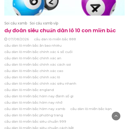
Soi cầu xsmb
Soi cầu xsmb víp
dự đoán siêu chuẩn dàn lô 10 con miền bắc
07/08/2026
cầu dàn lô miền bắc 888
cầu dàn lô miền bắc ăn bao nhiêu
cầu dàn lô miền bắc chính xác 4 số cuối
cầu dàn lô miền bắc chính xác an
cầu dàn lô miền bắc chính xác cách soi
cầu dàn lô miền bắc chính xác cao
cầu dàn lô miền bắc chính xác lô
cầu dàn lô miền bắc chính xác siêu nhanh
cầu dàn lô miền bắc england
cầu dàn lô miền bắc hôm nay đánh số gì
cầu dàn lô miền bắc hôm nay nhớ
cầu dàn lô miền bắc hôm nay xsmb
cầu dàn lô miền bắc kạn
cầu dàn lô miền bắc phương trang
cầu dàn lô miền bắc siêu chuẩn 999
cầu dàn lô miền bắc siêu chuẩn cách bắt