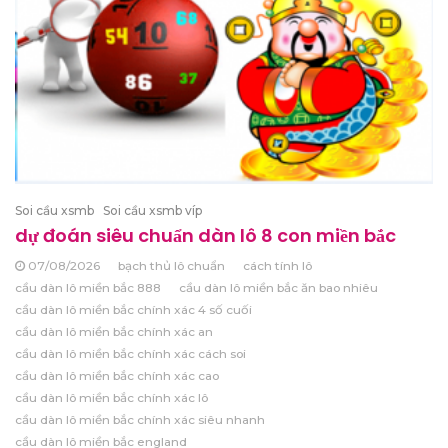
Soi cầu xsmb
Soi cầu xsmb víp
dự đoán siêu chuẩn dàn lô 8 con miền bắc
07/08/2026
bạch thủ lô chuẩn
cách tính lô
cầu dàn lô miền bắc 888
cầu dàn lô miền bắc ăn bao nhiêu
cầu dàn lô miền bắc chính xác 4 số cuối
cầu dàn lô miền bắc chính xác an
cầu dàn lô miền bắc chính xác cách soi
cầu dàn lô miền bắc chính xác cao
cầu dàn lô miền bắc chính xác lô
cầu dàn lô miền bắc chính xác siêu nhanh
cầu dàn lô miền bắc england