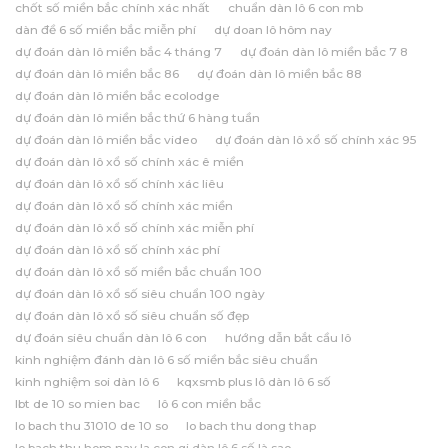
chốt số miền bắc chính xác nhất
chuẩn dàn lô 6 con mb
dàn đề 6 số miền bắc miễn phí
dự doan lô hôm nay
dự đoán dàn lô miền bắc 4 tháng 7
dự đoán dàn lô miền bắc 7 8
dự đoán dàn lô miền bắc 86
dự đoán dàn lô miền bắc 88
dự đoán dàn lô miền bắc ecolodge
dự đoán dàn lô miền bắc thứ 6 hàng tuần
dự đoán dàn lô miền bắc video
dự đoán dàn lô xổ số chính xác 95
dự đoán dàn lô xổ số chính xác ê miền
dự đoán dàn lô xổ số chính xác liêu
dự đoán dàn lô xổ số chính xác miền
dự đoán dàn lô xổ số chính xác miễn phí
dự đoán dàn lô xổ số chính xác phí
dự đoán dàn lô xổ số miền bắc chuẩn 100
dự đoán dàn lô xổ số siêu chuẩn 100 ngày
dự đoán dàn lô xổ số siêu chuẩn số đẹp
dự đoán siêu chuẩn dàn lô 6 con
hướng dẫn bắt cầu lô
kinh nghiệm đánh dàn lô 6 số miền bắc siêu chuẩn
kinh nghiệm soi dàn lô 6
kqxsmb plus lô dàn lô 6 số
lbt de 10 so mien bac
lô 6 con miền bắc
lo bach thu 31010 de 10 so
lo bach thu dong thap
lo bach thu hom nay la con gi dàn lô 6 số là sao