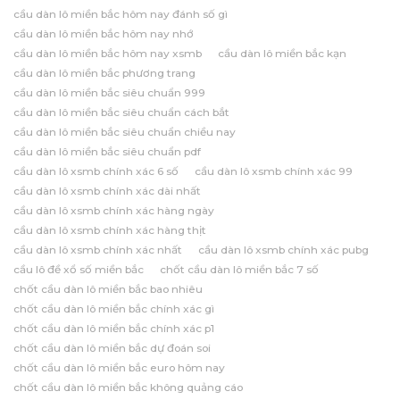
cầu dàn lô miền bắc hôm nay đánh số gì
cầu dàn lô miền bắc hôm nay nhớ
cầu dàn lô miền bắc hôm nay xsmb
cầu dàn lô miền bắc kạn
cầu dàn lô miền bắc phương trang
cầu dàn lô miền bắc siêu chuẩn 999
cầu dàn lô miền bắc siêu chuẩn cách bắt
cầu dàn lô miền bắc siêu chuẩn chiều nay
cầu dàn lô miền bắc siêu chuẩn pdf
cầu dàn lô xsmb chính xác 6 số
cầu dàn lô xsmb chính xác 99
cầu dàn lô xsmb chính xác dài nhất
cầu dàn lô xsmb chính xác hàng ngày
cầu dàn lô xsmb chính xác hàng thịt
cầu dàn lô xsmb chính xác nhất
cầu dàn lô xsmb chính xác pubg
cầu lô đề xổ số miền bắc
chốt cầu dàn lô miền bắc 7 số
chốt cầu dàn lô miền bắc bao nhiêu
chốt cầu dàn lô miền bắc chính xác gì
chốt cầu dàn lô miền bắc chính xác p1
chốt cầu dàn lô miền bắc dự đoán soi
chốt cầu dàn lô miền bắc euro hôm nay
chốt cầu dàn lô miền bắc không quảng cáo