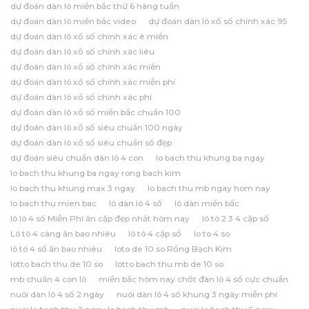
dự đoán dàn lô miền bắc thứ 6 hàng tuần
dự đoán dàn lô miền bắc video
dự đoán dàn lô xổ số chính xác 95
dự đoán dàn lô xổ số chính xác ê miền
dự đoán dàn lô xổ số chính xác liêu
dự đoán dàn lô xổ số chính xác miền
dự đoán dàn lô xổ số chính xác miễn phí
dự đoán dàn lô xổ số chính xác phí
dự đoán dàn lô xổ số miền bắc chuẩn 100
dự đoán dàn lô xổ số siêu chuẩn 100 ngày
dự đoán dàn lô xổ số siêu chuẩn số đẹp
dự đoán siêu chuẩn dàn lô 4 con
lo bach thu khung ba ngay
lo bach thu khung ba ngay rong bach kim
lo bach thu khung max 3 ngay
lo bach thu mb ngay hom nay
lo bach thu mien bac
lô dàn lô 4 số
lô dàn miền bắc
lô lô 4 số Miễn Phí ăn cặp đẹp nhất hôm nay
lô tô 2 3 4 cặp số
Lô tô 4 càng ăn bao nhiêu
lô tô 4 cặp số
lo to 4 so
lô tô 4 số ăn bao nhiêu
loto de 10 so Rồng Bạch Kim
lotto bach thu de 10 so
lotto bach thu mb de 10 so
mb chuẩn 4 con lô
miền bắc hôm nay chốt đàn lô 4 số cực chuẩn
nuôi dàn lô 4 số 2 ngày
nuôi dàn lô 4 số khung 3 ngày miễn phí