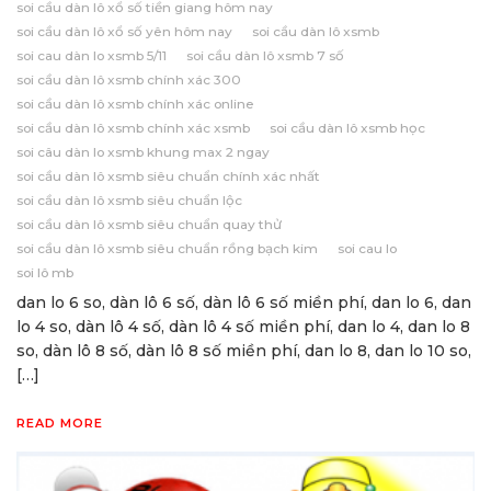
soi cầu dàn lô xổ số tiền giang hôm nay
soi cầu dàn lô xổ số yên hôm nay
soi cầu dàn lô xsmb
soi cau dàn lo xsmb 5/11
soi cầu dàn lô xsmb 7 số
soi cầu dàn lô xsmb chính xác 300
soi cầu dàn lô xsmb chính xác online
soi cầu dàn lô xsmb chính xác xsmb
soi cầu dàn lô xsmb học
soi câu dàn lo xsmb khung max 2 ngay
soi cầu dàn lô xsmb siêu chuẩn chính xác nhất
soi cầu dàn lô xsmb siêu chuẩn lộc
soi cầu dàn lô xsmb siêu chuẩn quay thử
soi cầu dàn lô xsmb siêu chuẩn rồng bạch kim
soi cau lo
soi lô mb
dan lo 6 so, dàn lô 6 số, dàn lô 6 số miền phí, dan lo 6, dan
lo 4 so, dàn lô 4 số, dàn lô 4 số miền phí, dan lo 4, dan lo 8
so, dàn lô 8 số, dàn lô 8 số miền phí, dan lo 8, dan lo 10 so,
[…]
READ MORE