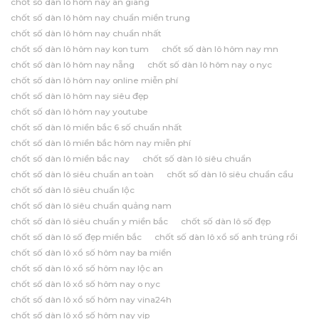
chốt số dàn lô hôm nay an giang
chốt số dàn lô hôm nay chuẩn miền trung
chốt số dàn lô hôm nay chuẩn nhất
chốt số dàn lô hôm nay kon tum
chốt số dàn lô hôm nay mn
chốt số dàn lô hôm nay nẵng
chốt số dàn lô hôm nay o nyc
chốt số dàn lô hôm nay online miễn phí
chốt số dàn lô hôm nay siêu đẹp
chốt số dàn lô hôm nay youtube
chốt số dàn lô miền bắc 6 số chuẩn nhất
chốt số dàn lô miền bắc hôm nay miễn phí
chốt số dàn lô miền bắc nay
chốt số dàn lô siêu chuẩn
chốt số dàn lô siêu chuẩn an toàn
chốt số dàn lô siêu chuẩn cầu
chốt số dàn lô siêu chuẩn lộc
chốt số dàn lô siêu chuẩn quảng nam
chốt số dàn lô siêu chuẩn y miền bắc
chốt số dàn lô số đẹp
chốt số dàn lô số đẹp miền bắc
chốt số dàn lô xổ số anh trúng rồi
chốt số dàn lô xổ số hôm nay ba miền
chốt số dàn lô xổ số hôm nay lộc an
chốt số dàn lô xổ số hôm nay o nyc
chốt số dàn lô xổ số hôm nay vina24h
chốt số dàn lô xổ số hôm nay vip