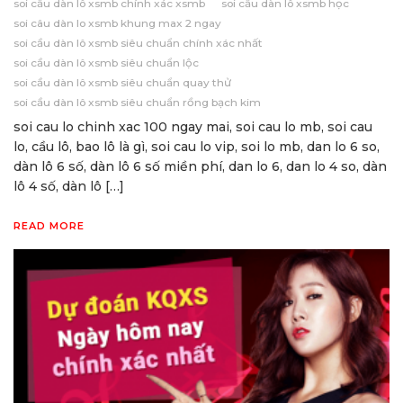
soi cầu dàn lô xsmb chính xác xsmb
soi cầu dàn lô xsmb học
soi câu dàn lo xsmb khung max 2 ngay
soi cầu dàn lô xsmb siêu chuẩn chính xác nhất
soi cầu dàn lô xsmb siêu chuẩn lộc
soi cầu dàn lô xsmb siêu chuẩn quay thử
soi cầu dàn lô xsmb siêu chuẩn rồng bạch kim
soi cau lo chinh xac 100 ngay mai, soi cau lo mb, soi cau
lo, cầu lô, bao lô là gì, soi cau lo vip, soi lo mb, dan lo 6 so,
dàn lô 6 số, dàn lô 6 số miền phí, dan lo 6, dan lo 4 so, dàn
lô 4 số, dàn lô […]
READ MORE