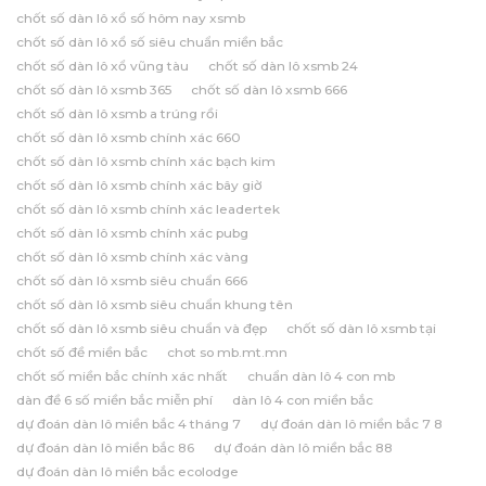
chốt số dàn lô xổ số hôm nay xsmb
chốt số dàn lô xổ số siêu chuẩn miền bắc
chốt số dàn lô xổ vũng tàu
chốt số dàn lô xsmb 24
chốt số dàn lô xsmb 365
chốt số dàn lô xsmb 666
chốt số dàn lô xsmb a trúng rồi
chốt số dàn lô xsmb chính xác 660
chốt số dàn lô xsmb chính xác bạch kim
chốt số dàn lô xsmb chính xác bây giờ
chốt số dàn lô xsmb chính xác leadertek
chốt số dàn lô xsmb chính xác pubg
chốt số dàn lô xsmb chính xác vàng
chốt số dàn lô xsmb siêu chuẩn 666
chốt số dàn lô xsmb siêu chuẩn khung tên
chốt số dàn lô xsmb siêu chuẩn và đẹp
chốt số dàn lô xsmb tại
chốt số đề miền bắc
chot so mb.mt.mn
chốt số miền bắc chính xác nhất
chuẩn dàn lô 4 con mb
dàn đề 6 số miền bắc miễn phí
dàn lô 4 con miền bắc
dự đoán dàn lô miền bắc 4 tháng 7
dự đoán dàn lô miền bắc 7 8
dự đoán dàn lô miền bắc 86
dự đoán dàn lô miền bắc 88
dự đoán dàn lô miền bắc ecolodge