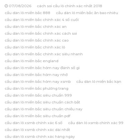
07/08/2026
cách soi cầu lô chính xác nhất 2018
cầu dàn lô miền bắc 888
cầu dàn lô miền bắc ăn bao nhiêu
cầu dàn lô miền bắc chính xác 4 số cuối
cầu dàn lô miền bắc chính xác an
cầu dàn lô miền bắc chính xác cách soi
cầu dàn lô miền bắc chính xác cao
cầu dàn lô miền bắc chính xác lô
cầu dàn lô miền bắc chính xác siêu nhanh
cầu dàn lô miền bắc england
cầu dàn lô miền bắc hôm nay đánh số gì
cầu dàn lô miền bắc hôm nay nhớ
cầu dàn lô miền bắc hôm nay xsmb
cầu dàn lô miền bắc kạn
cầu dàn lô miền bắc phương trang
cầu dàn lô miền bắc siêu chuẩn 999
cầu dàn lô miền bắc siêu chuẩn cách bắt
cầu dàn lô miền bắc siêu chuẩn chiều nay
cầu dàn lô miền bắc siêu chuẩn pdf
cầu dàn lô xsmb chính xác 6 số
cầu dàn lô xsmb chính xác 99
cầu dàn lô xsmb chính xác dài nhất
cầu dàn lô xsmb chính xác hàng ngày