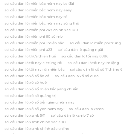
soi cầu dàn lô miền bắc hôm nay ba đài
soi cầu dàn lô miền bắc hôm nay easy
soi cầu dàn lô miền bắc hôm nay số
soi cầu dàn lô miền bắc hôm nay sông thủ
soi cầu dàn lô miễn phí 247 chính xác 100
soi cầu dàn lô miễn phí 60 số mb
soi cầu dàn lô miễn phí l miền bắc
soi cầu dàn lô miễn phí trung
soi cầu dàn lô miễn phí u23
soi cầu dàn lô quảng ngãi
soi cầu dàn lô thừa thiên huế
soi cầu dàn lô tối nay 6886
soi cầu dàn lô tối nay ai trúng rồi
soi cầu dàn lô tối nay im lặng
soi cầu dàn lô tối nay rơi miền bắc
soi cầu dàn lô xổ số 7 tháng 6
soi cầu dàn lô xổ số ăn cả
soi cầu dàn lô xổ số euro
soi cầu dàn lô xổ số huế
soi cầu dàn lô xổ số miền bắc yang chuẩn
soi cầu dàn lô xổ số quảng trị
soi cầu dàn lô xổ số tiền giang hôm nay
soi cầu dàn lô xổ số yên hôm nay
soi cầu dàn lô xsmb
soi cau dàn lo xsmb 5/11
soi cầu dàn lô xsmb 7 số
soi cầu dàn lô xsmb chính xác 300
soi cầu dàn lô xsmb chính xác online