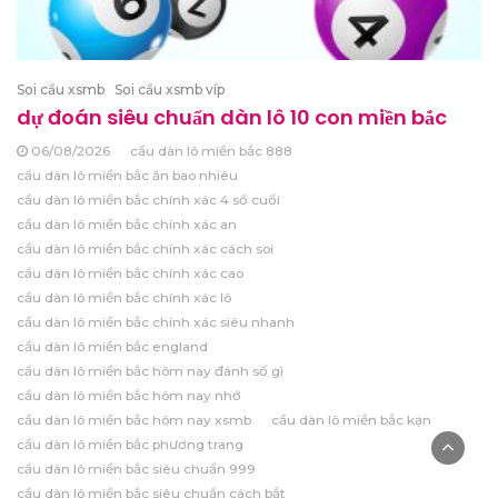
Soi cầu xsmb
Soi cầu xsmb víp
dự đoán siêu chuẩn dàn lô 10 con miền bắc
06/08/2026
cầu dàn lô miền bắc 888
cầu dàn lô miền bắc ăn bao nhiêu
cầu dàn lô miền bắc chính xác 4 số cuối
cầu dàn lô miền bắc chính xác an
cầu dàn lô miền bắc chính xác cách soi
cầu dàn lô miền bắc chính xác cao
cầu dàn lô miền bắc chính xác lô
cầu dàn lô miền bắc chính xác siêu nhanh
cầu dàn lô miền bắc england
cầu dàn lô miền bắc hôm nay đánh số gì
cầu dàn lô miền bắc hôm nay nhớ
cầu dàn lô miền bắc hôm nay xsmb
cầu dàn lô miền bắc kạn
cầu dàn lô miền bắc phương trang
cầu dàn lô miền bắc siêu chuẩn 999
cầu dàn lô miền bắc siêu chuẩn cách bắt