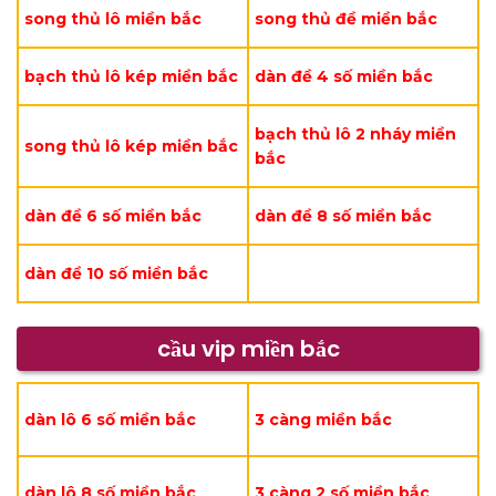
song thủ lô miền bắc
song thủ đề miền bắc
bạch thủ lô kép miền bắc
dàn đề 4 số miền bắc
bạch thủ lô 2 nháy miền
song thủ lô kép miền bắc
bắc
dàn đề 6 số miền bắc
dàn đề 8 số miền bắc
dàn đề 10 số miền bắc
cầu vip miền bắc
dàn lô 6 số miền bắc
3 càng miền bắc
dàn lô 8 số miền bắc
3 càng 2 số miền bắc