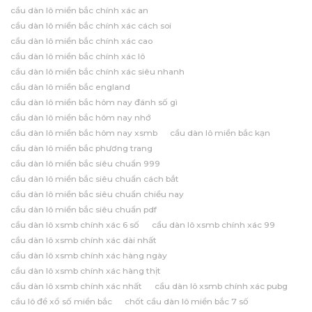
cầu dàn lô miền bắc chính xác an
cầu dàn lô miền bắc chính xác cách soi
cầu dàn lô miền bắc chính xác cao
cầu dàn lô miền bắc chính xác lô
cầu dàn lô miền bắc chính xác siêu nhanh
cầu dàn lô miền bắc england
cầu dàn lô miền bắc hôm nay đánh số gì
cầu dàn lô miền bắc hôm nay nhớ
cầu dàn lô miền bắc hôm nay xsmb
cầu dàn lô miền bắc kạn
cầu dàn lô miền bắc phương trang
cầu dàn lô miền bắc siêu chuẩn 999
cầu dàn lô miền bắc siêu chuẩn cách bắt
cầu dàn lô miền bắc siêu chuẩn chiều nay
cầu dàn lô miền bắc siêu chuẩn pdf
cầu dàn lô xsmb chính xác 6 số
cầu dàn lô xsmb chính xác 99
cầu dàn lô xsmb chính xác dài nhất
cầu dàn lô xsmb chính xác hàng ngày
cầu dàn lô xsmb chính xác hàng thịt
cầu dàn lô xsmb chính xác nhất
cầu dàn lô xsmb chính xác pubg
cầu lô đề xổ số miền bắc
chốt cầu dàn lô miền bắc 7 số