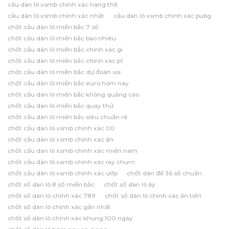
cầu dàn lô xsmb chính xác hàng thịt
cầu dàn lô xsmb chính xác nhất
cầu dàn lô xsmb chính xác pubg
chốt cầu dàn lô miền bắc 7 số
chốt cầu dàn lô miền bắc bao nhiêu
chốt cầu dàn lô miền bắc chính xác gì
chốt cầu dàn lô miền bắc chính xác p1
chốt cầu dàn lô miền bắc dự đoán soi
chốt cầu dàn lô miền bắc euro hôm nay
chốt cầu dàn lô miền bắc không quảng cáo
chốt cầu dàn lô miền bắc quay thử
chốt cầu dàn lô miền bắc siêu chuẩn rẻ
chốt cầu dàn lô xsmb chính xác 00
chốt cầu dàn lô xsmb chính xác ăn
chốt cầu dàn lô xsmb chính xác miền nam
chốt cầu dàn lô xsmb chính xác ray churn
chốt cầu dàn lô xsmb chính xác ướp
chốt dàn đề 36 số chuẩn
chốt số dàn lô 8 số miền bắc
chốt số dàn lô ây
chốt số dàn lô chính xác 789
chốt số dàn lô chính xác ăn tiền
chốt số dàn lô chính xác gần nhất
chốt số dàn lô chính xác khung 100 ngày