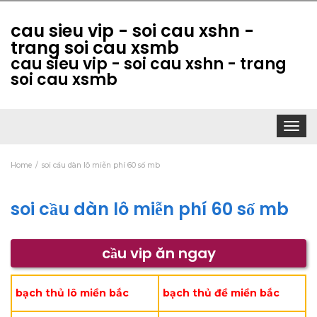
cau sieu vip - soi cau xshn -
trang soi cau xsmb
cau sieu vip - soi cau xshn - trang
soi cau xsmb
Toggle
navigat
Home
soi cầu dàn lô miễn phí 60 số mb
soi cầu dàn lô miễn phí 60 số mb
cầu vip ăn ngay
bạch thủ lô miền bắc
bạch thủ đề miền bắc