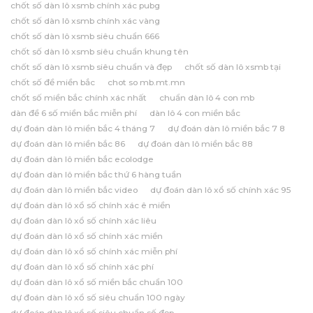
chốt số dàn lô xsmb chính xác pubg
chốt số dàn lô xsmb chính xác vàng
chốt số dàn lô xsmb siêu chuẩn 666
chốt số dàn lô xsmb siêu chuẩn khung tên
chốt số dàn lô xsmb siêu chuẩn và đẹp
chốt số dàn lô xsmb tại
chốt số đề miền bắc
chot so mb.mt.mn
chốt số miền bắc chính xác nhất
chuẩn dàn lô 4 con mb
dàn đề 6 số miền bắc miễn phí
dàn lô 4 con miền bắc
dự đoán dàn lô miền bắc 4 tháng 7
dự đoán dàn lô miền bắc 7 8
dự đoán dàn lô miền bắc 86
dự đoán dàn lô miền bắc 88
dự đoán dàn lô miền bắc ecolodge
dự đoán dàn lô miền bắc thứ 6 hàng tuần
dự đoán dàn lô miền bắc video
dự đoán dàn lô xổ số chính xác 95
dự đoán dàn lô xổ số chính xác ê miền
dự đoán dàn lô xổ số chính xác liêu
dự đoán dàn lô xổ số chính xác miền
dự đoán dàn lô xổ số chính xác miễn phí
dự đoán dàn lô xổ số chính xác phí
dự đoán dàn lô xổ số miền bắc chuẩn 100
dự đoán dàn lô xổ số siêu chuẩn 100 ngày
dự đoán dàn lô xổ số siêu chuẩn số đẹp