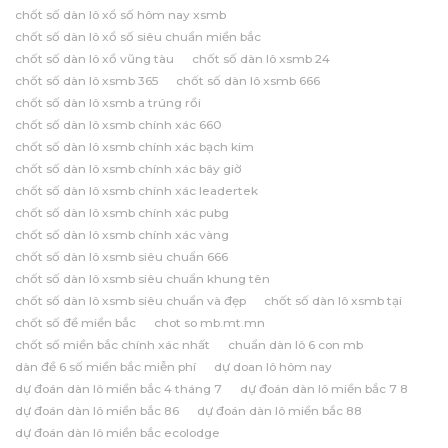
chốt số dàn lô xổ số hôm nay xsmb
chốt số dàn lô xổ số siêu chuẩn miền bắc
chốt số dàn lô xổ vũng tàu
chốt số dàn lô xsmb 24
chốt số dàn lô xsmb 365
chốt số dàn lô xsmb 666
chốt số dàn lô xsmb a trúng rồi
chốt số dàn lô xsmb chính xác 660
chốt số dàn lô xsmb chính xác bạch kim
chốt số dàn lô xsmb chính xác bây giờ
chốt số dàn lô xsmb chính xác leadertek
chốt số dàn lô xsmb chính xác pubg
chốt số dàn lô xsmb chính xác vàng
chốt số dàn lô xsmb siêu chuẩn 666
chốt số dàn lô xsmb siêu chuẩn khung tên
chốt số dàn lô xsmb siêu chuẩn và đẹp
chốt số dàn lô xsmb tại
chốt số đề miền bắc
chot so mb.mt.mn
chốt số miền bắc chính xác nhất
chuẩn dàn lô 6 con mb
dàn đề 6 số miền bắc miễn phí
dự doan lô hôm nay
dự đoán dàn lô miền bắc 4 tháng 7
dự đoán dàn lô miền bắc 7 8
dự đoán dàn lô miền bắc 86
dự đoán dàn lô miền bắc 88
dự đoán dàn lô miền bắc ecolodge