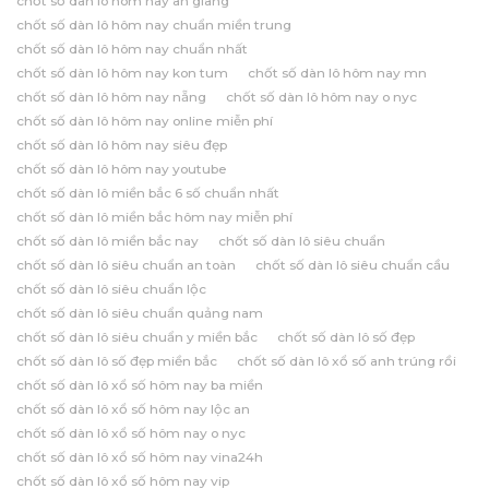
chốt số dàn lô hôm nay an giang
chốt số dàn lô hôm nay chuẩn miền trung
chốt số dàn lô hôm nay chuẩn nhất
chốt số dàn lô hôm nay kon tum
chốt số dàn lô hôm nay mn
chốt số dàn lô hôm nay nẵng
chốt số dàn lô hôm nay o nyc
chốt số dàn lô hôm nay online miễn phí
chốt số dàn lô hôm nay siêu đẹp
chốt số dàn lô hôm nay youtube
chốt số dàn lô miền bắc 6 số chuẩn nhất
chốt số dàn lô miền bắc hôm nay miễn phí
chốt số dàn lô miền bắc nay
chốt số dàn lô siêu chuẩn
chốt số dàn lô siêu chuẩn an toàn
chốt số dàn lô siêu chuẩn cầu
chốt số dàn lô siêu chuẩn lộc
chốt số dàn lô siêu chuẩn quảng nam
chốt số dàn lô siêu chuẩn y miền bắc
chốt số dàn lô số đẹp
chốt số dàn lô số đẹp miền bắc
chốt số dàn lô xổ số anh trúng rồi
chốt số dàn lô xổ số hôm nay ba miền
chốt số dàn lô xổ số hôm nay lộc an
chốt số dàn lô xổ số hôm nay o nyc
chốt số dàn lô xổ số hôm nay vina24h
chốt số dàn lô xổ số hôm nay vip