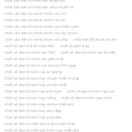
chốt cầu dàn lô miền bắc quay thử
chốt cầu dàn lô miền bắc siêu chuẩn rẻ
chốt cầu dàn lô xsmb chính xác 00
chốt cầu dàn lô xsmb chính xác ăn
chốt cầu dàn lô xsmb chính xác miền nam
chốt cầu dàn lô xsmb chính xác ray churn
chốt cầu dàn lô xsmb chính xác ướp
chốt dàn đề 36 số chuẩn
chốt số dàn lô 8 số miền bắc
chốt số dàn lô ây
chốt số dàn lô chính xác 789
chốt số dàn lô chính xác ăn tiền
chốt số dàn lô chính xác gần nhất
chốt số dàn lô chính xác khung 100 ngày
chốt số dàn lô hôm nay an giang
chốt số dàn lô hôm nay chuẩn miền trung
chốt số dàn lô hôm nay chuẩn nhất
chốt số dàn lô hôm nay kon tum
chốt số dàn lô hôm nay mn
chốt số dàn lô hôm nay nẵng
chốt số dàn lô hôm nay o nyc
chốt số dàn lô hôm nay online miễn phí
chốt số dàn lô hôm nay siêu đẹp
chốt số dàn lô hôm nay youtube
chốt số dàn lô miền bắc 6 số chuẩn nhất
chốt số dàn lô miền bắc hôm nay miễn phí