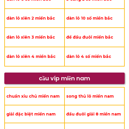
dàn lô xiên 2 miền bắc
dàn lô 10 số miền bắc
dàn lô xiên 3 miền bắc
đề đầu đuôi miền bắc
dàn lô xiên 4 miền bắc
dàn lô 4 số miền bắc
cầu víp miền nam
chuẩn xỉu chủ miền nam
song thủ lô miền nam
giải đặc biệt miền nam
đầu đuôi giải 8 miền nam