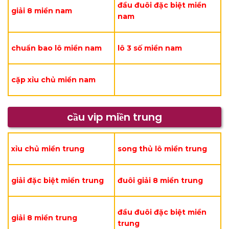
đầu đuôi đặc biệt miền
giải 8 miền nam
nam
chuẩn bao lô miền nam
lô 3 số miền nam
cặp xỉu chủ miền nam
cầu vip miền trung
xỉu chủ miền trung
song thủ lô miền trung
giải đặc biệt miền trung
đuôi giải 8 miền trung
đầu đuôi đặc biệt miền
giải 8 miền trung
trung