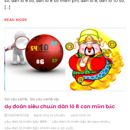
so, dàn lô 8 số, dàn lô 8 số miền phí, dan lo 8, dan lo 10 so,
[…]
READ MORE
Soi cầu xsmb
Soi cầu xsmb víp
dự đoán siêu chuẩn dàn lô 8 con miền bắc
06/08/2026
bạch thủ lô chuẩn
cách tính lô
cầu dàn lô miền bắc 888
cầu dàn lô miền bắc ăn bao nhiêu
cầu dàn lô miền bắc chính xác 4 số cuối