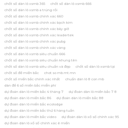
chốt số dàn lô xsmb 365
chốt số dàn lô xsmb 666
chốt số dàn lô xsmb a trúng rồi
chốt số dàn lô xsmb chính xác 660
chốt số dàn lô xsmb chính xác bạch kim
chốt số dàn lô xsmb chính xác bây giờ
chốt số dàn lô xsmb chính xác leadertek
chốt số dàn lô xsmb chính xác pubg
chốt số dàn lô xsmb chính xác vàng
chốt số dàn lô xsmb siêu chuẩn 666
chốt số dàn lô xsmb siêu chuẩn khung tên
chốt số dàn lô xsmb siêu chuẩn và đẹp
chốt số dàn lô xsmb tại
chốt số đề miền bắc
chot so mb.mt.mn
chốt số miền bắc chính xác nhất
chuẩn dàn lô 8 con mb
dàn đề 6 số miền bắc miễn phí
dự đoán dàn lô miền bắc 4 tháng 7
dự đoán dàn lô miền bắc 7 8
dự đoán dàn lô miền bắc 86
dự đoán dàn lô miền bắc 88
dự đoán dàn lô miền bắc ecolodge
dự đoán dàn lô miền bắc thứ 6 hàng tuần
dự đoán dàn lô miền bắc video
dự đoán dàn lô xổ số chính xác 95
dự đoán dàn lô xổ số chính xác ê miền