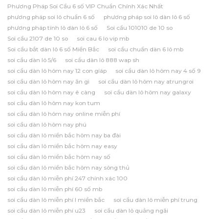
Phương Pháp Soi Cầu 6 số VIP Chuẩn Chính Xác Nhất
phương pháp soi lô chuẩn 6 số
phương pháp soi lô dàn lô 6 số
phương pháp tính lô dàn lô 6 số
Soi cầu 101010 de 10 so
Soi cầu 2107 de 10 so
soi cau 6 lo vip mb
Soi cầu bắt dàn lô 6 số Miền Bắc
soi cầu chuẩn dàn 6 lô mb
soi cầu dàn lô 5/6
soi cầu dàn lô 888 wap sh
soi cầu dàn lô hôm nay 12 con giáp
soi cầu dàn lô hôm nay 4 số 9
soi cầu dàn lô hôm nay ăn gì
soi cầu dàn lô hôm nay atrungroi
soi cầu dàn lô hôm nay ê càng
soi cầu dàn lô hôm nay galaxy
soi cầu dàn lô hôm nay kon tum
soi cầu dàn lô hôm nay online miễn phí
soi cầu dàn lô hôm nay phú
soi cầu dàn lô miền bắc hôm nay ba đài
soi cầu dàn lô miền bắc hôm nay easy
soi cầu dàn lô miền bắc hôm nay số
soi cầu dàn lô miền bắc hôm nay sông thủ
soi cầu dàn lô miễn phí 247 chính xác 100
soi cầu dàn lô miễn phí 60 số mb
soi cầu dàn lô miễn phí l miền bắc
soi cầu dàn lô miễn phí trung
soi cầu dàn lô miễn phí u23
soi cầu dàn lô quảng ngãi