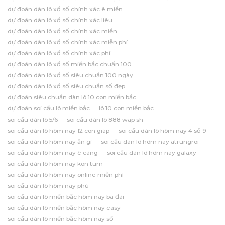
dự đoán dàn lô xổ số chính xác ê miền
dự đoán dàn lô xổ số chính xác liêu
dự đoán dàn lô xổ số chính xác miền
dự đoán dàn lô xổ số chính xác miễn phí
dự đoán dàn lô xổ số chính xác phí
dự đoán dàn lô xổ số miền bắc chuẩn 100
dự đoán dàn lô xổ số siêu chuẩn 100 ngày
dự đoán dàn lô xổ số siêu chuẩn số đẹp
dự đoán siêu chuẩn dàn lô 10 con miền bắc
dự đoán soi cầu lô miền bắc
lô 10 con miền bắc
soi cầu dàn lô 5/6
soi cầu dàn lô 888 wap sh
soi cầu dàn lô hôm nay 12 con giáp
soi cầu dàn lô hôm nay 4 số 9
soi cầu dàn lô hôm nay ăn gì
soi cầu dàn lô hôm nay atrungroi
soi cầu dàn lô hôm nay ê càng
soi cầu dàn lô hôm nay galaxy
soi cầu dàn lô hôm nay kon tum
soi cầu dàn lô hôm nay online miễn phí
soi cầu dàn lô hôm nay phú
soi cầu dàn lô miền bắc hôm nay ba đài
soi cầu dàn lô miền bắc hôm nay easy
soi cầu dàn lô miền bắc hôm nay số