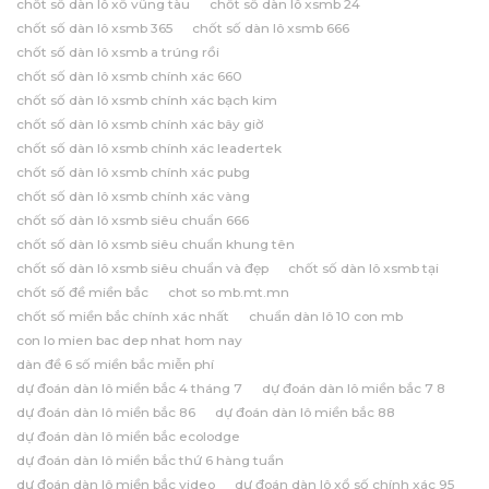
chốt số dàn lô xổ vũng tàu
chốt số dàn lô xsmb 24
chốt số dàn lô xsmb 365
chốt số dàn lô xsmb 666
chốt số dàn lô xsmb a trúng rồi
chốt số dàn lô xsmb chính xác 660
chốt số dàn lô xsmb chính xác bạch kim
chốt số dàn lô xsmb chính xác bây giờ
chốt số dàn lô xsmb chính xác leadertek
chốt số dàn lô xsmb chính xác pubg
chốt số dàn lô xsmb chính xác vàng
chốt số dàn lô xsmb siêu chuẩn 666
chốt số dàn lô xsmb siêu chuẩn khung tên
chốt số dàn lô xsmb siêu chuẩn và đẹp
chốt số dàn lô xsmb tại
chốt số đề miền bắc
chot so mb.mt.mn
chốt số miền bắc chính xác nhất
chuẩn dàn lô 10 con mb
con lo mien bac dep nhat hom nay
dàn đề 6 số miền bắc miễn phí
dự đoán dàn lô miền bắc 4 tháng 7
dự đoán dàn lô miền bắc 7 8
dự đoán dàn lô miền bắc 86
dự đoán dàn lô miền bắc 88
dự đoán dàn lô miền bắc ecolodge
dự đoán dàn lô miền bắc thứ 6 hàng tuần
dự đoán dàn lô miền bắc video
dự đoán dàn lô xổ số chính xác 95