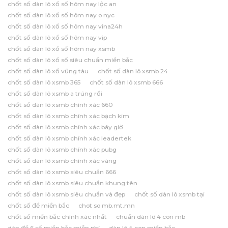
chốt số dàn lô xổ số hôm nay lộc an
chốt số dàn lô xổ số hôm nay o nyc
chốt số dàn lô xổ số hôm nay vina24h
chốt số dàn lô xổ số hôm nay vip
chốt số dàn lô xổ số hôm nay xsmb
chốt số dàn lô xổ số siêu chuẩn miền bắc
chốt số dàn lô xổ vũng tàu
chốt số dàn lô xsmb 24
chốt số dàn lô xsmb 365
chốt số dàn lô xsmb 666
chốt số dàn lô xsmb a trúng rồi
chốt số dàn lô xsmb chính xác 660
chốt số dàn lô xsmb chính xác bạch kim
chốt số dàn lô xsmb chính xác bây giờ
chốt số dàn lô xsmb chính xác leadertek
chốt số dàn lô xsmb chính xác pubg
chốt số dàn lô xsmb chính xác vàng
chốt số dàn lô xsmb siêu chuẩn 666
chốt số dàn lô xsmb siêu chuẩn khung tên
chốt số dàn lô xsmb siêu chuẩn và đẹp
chốt số dàn lô xsmb tại
chốt số đề miền bắc
chot so mb.mt.mn
chốt số miền bắc chính xác nhất
chuẩn dàn lô 4 con mb
dàn đề 6 số miền bắc miễn phí
dàn lô 4 con miền bắc