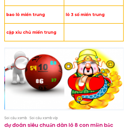
bao lô miền trung
lô 3 số miền trung
cặp xỉu chủ miền trung
Soi cầu xsmb
Soi cầu xsmb víp
dự đoán siêu chuẩn dàn lô 8 con miền bắc