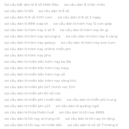
Soi cầu bắt dàn lô 8 số Miền Bắc
soi cầu dàn 8 chắc chắn
soi cầu dàn lô 5/6
soi cầu dàn lô 8 số
soi cầu dàn lô 8 số 1010 com
soi cầu dàn lô 8 số 3 ngày
soi cầu dàn lô 888 wap sh
soi cầu dàn lô hôm nay 12 con giáp
soi cầu dàn lô hôm nay 4 số 9
soi cầu dàn lô hôm nay ăn gì
soi cầu dàn lô hôm nay atrungroi
soi cầu dàn lô hôm nay ê càng
soi cầu dàn lô hôm nay galaxy
soi cầu dàn lô hôm nay kon tum
soi cầu dàn lô hôm nay online miễn phí
soi cầu dàn lô hôm nay phú
soi cầu dàn lô miền bắc hôm nay ba đài
soi cầu dàn lô miền bắc hôm nay easy
soi cầu dàn lô miền bắc hôm nay số
soi cầu dàn lô miền bắc hôm nay sông thủ
soi cầu dàn lô miễn phí 247 chính xác 100
soi cầu dàn lô miễn phí 60 số mb
soi cầu dàn lô miễn phí l miền bắc
soi cầu dàn lô miễn phí trung
soi cầu dàn lô miễn phí u23
soi cầu dàn lô quảng ngãi
soi cầu dàn lô thừa thiên huế
soi cầu dàn lô tối nay 6886
soi cầu dàn lô tối nay ai trúng rồi
soi cầu dàn lô tối nay im lặng
soi cầu dàn lô tối nay rơi miền bắc
soi cầu dàn lô xổ số 7 tháng 6