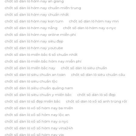
chốt số dàn lô hôm nay an giang
chốt số dàn lô hôm nay chuẩn miền trung
chốt số dàn lô hôm nay chuẩn nhất
chốt số dàn lô hôm nay kon tum
chốt số dàn lô hôm nay mn
chốt số dàn lô hôm nay nẵng
chốt số dàn lô hôm nay o nyc
chốt số dàn lô hôm nay online miễn phí
chốt số dàn lô hôm nay siêu đẹp
chốt số dàn lô hôm nay youtube
chốt số dàn lô miền bắc 6 số chuẩn nhất
chốt số dàn lô miền bắc hôm nay miễn phí
chốt số dàn lô miền bắc nay
chốt số dàn lô siêu chuẩn
chốt số dàn lô siêu chuẩn an toàn
chốt số dàn lô siêu chuẩn cầu
chốt số dàn lô siêu chuẩn lộc
chốt số dàn lô siêu chuẩn quảng nam
chốt số dàn lô siêu chuẩn y miền bắc
chốt số dàn lô số đẹp
chốt số dàn lô số đẹp miền bắc
chốt số dàn lô xổ số anh trúng rồi
chốt số dàn lô xổ số hôm nay ba miền
chốt số dàn lô xổ số hôm nay lộc an
chốt số dàn lô xổ số hôm nay o nyc
chốt số dàn lô xổ số hôm nay vina24h
chốt số dàn lô xổ số hôm nay vip