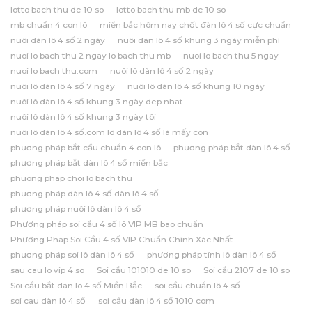
lotto bach thu de 10 so
lotto bach thu mb de 10 so
mb chuẩn 4 con lô
miền bắc hôm nay chốt đàn lô 4 số cực chuẩn
nuôi dàn lô 4 số 2 ngày
nuôi dàn lô 4 số khung 3 ngày miễn phí
nuoi lo bach thu 2 ngay lo bach thu mb
nuoi lo bach thu 5 ngay
nuoi lo bach thu.com
nuôi lô dàn lô 4 số 2 ngày
nuôi lô dàn lô 4 số 7 ngày
nuôi lô dàn lô 4 số khung 10 ngày
nuôi lô dàn lô 4 số khung 3 ngày dep nhat
nuôi lô dàn lô 4 số khung 3 ngày tôi
nuôi lô dàn lô 4 số.com lô dàn lô 4 số là mấy con
phương pháp bắt cầu chuẩn 4 con lô
phương pháp bắt dàn lô 4 số
phương pháp bắt dàn lô 4 số miền bắc
phuong phap choi lo bach thu
phương pháp dàn lô 4 số dàn lô 4 số
phương pháp nuôi lô dàn lô 4 số
Phương pháp soi cầu 4 số lô VIP MB bao chuẩn
Phương Pháp Soi Cầu 4 số VIP Chuẩn Chính Xác Nhất
phương pháp soi lô dàn lô 4 số
phương pháp tính lô dàn lô 4 số
sau cau lo vip 4 so
Soi cầu 101010 de 10 so
Soi cầu 2107 de 10 so
Soi cầu bắt dàn lô 4 số Miền Bắc
soi cầu chuẩn lô 4 số
soi cau dàn lô 4 số
soi cầu dàn lô 4 số 1010 com