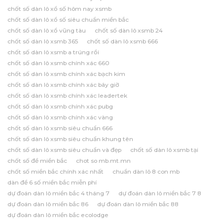
chốt số dàn lô xổ số hôm nay xsmb
chốt số dàn lô xổ số siêu chuẩn miền bắc
chốt số dàn lô xổ vũng tàu
chốt số dàn lô xsmb 24
chốt số dàn lô xsmb 365
chốt số dàn lô xsmb 666
chốt số dàn lô xsmb a trúng rồi
chốt số dàn lô xsmb chính xác 660
chốt số dàn lô xsmb chính xác bạch kim
chốt số dàn lô xsmb chính xác bây giờ
chốt số dàn lô xsmb chính xác leadertek
chốt số dàn lô xsmb chính xác pubg
chốt số dàn lô xsmb chính xác vàng
chốt số dàn lô xsmb siêu chuẩn 666
chốt số dàn lô xsmb siêu chuẩn khung tên
chốt số dàn lô xsmb siêu chuẩn và đẹp
chốt số dàn lô xsmb tại
chốt số đề miền bắc
chot so mb.mt.mn
chốt số miền bắc chính xác nhất
chuẩn dàn lô 8 con mb
dàn đề 6 số miền bắc miễn phí
dự đoán dàn lô miền bắc 4 tháng 7
dự đoán dàn lô miền bắc 7 8
dự đoán dàn lô miền bắc 86
dự đoán dàn lô miền bắc 88
dự đoán dàn lô miền bắc ecolodge